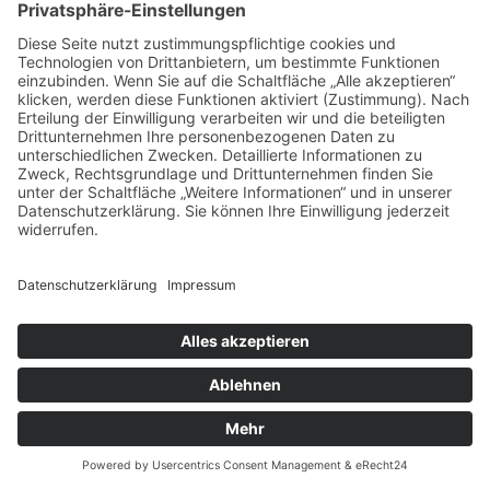
Sekundarstufe I
Sprache untersuchen
LRS, Legasthenie
Häufige Wörter üben
Arbeitstechniken trainieren
Übungsschwerpunkte setzen
Konzentrationsübungen
Materialien Dieck-Verlag
Lesen
Lesezeit
Blitzlesen
Leselisten
Lese-Hör-Texte
Kinder für Kinder
Kindertexte 2. Schuljahr
Kindertexte 4. Schuljahr
Texte von Lehrerinnen
Märchen
Fabeln
Texte der Weltliteratur
Gedichte
Sprüche und Spiele
Lieder
Advent, Weihnachten
Winter