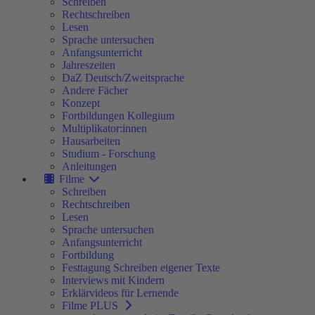
Schreiben
Rechtschreiben
Lesen
Sprache untersuchen
Anfangsunterricht
Jahreszeiten
DaZ Deutsch/Zweitsprache
Andere Fächer
Konzept
Fortbildungen Kollegium
Multiplikator:innen
Hausarbeiten
Studium - Forschung
Anleitungen
Filme
Schreiben
Rechtschreiben
Lesen
Sprache untersuchen
Anfangsunterricht
Fortbildung
Festtagung Schreiben eigener Texte
Interviews mit Kindern
Erklärvideos für Lernende
Filme PLUS