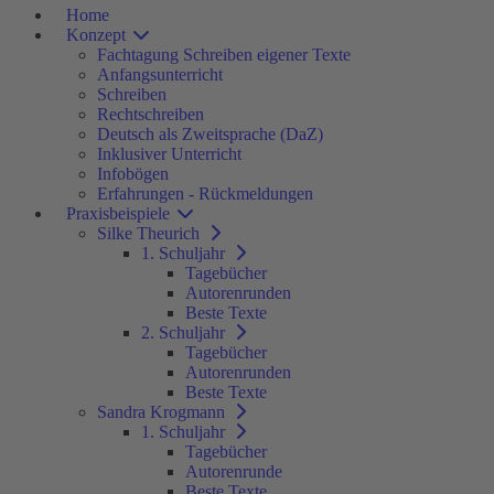
Home
Konzept
Fachtagung Schreiben eigener Texte
Anfangsunterricht
Schreiben
Rechtschreiben
Deutsch als Zweitsprache (DaZ)
Inklusiver Unterricht
Infobögen
Erfahrungen - Rückmeldungen
Praxisbeispiele
Silke Theurich
1. Schuljahr
Tagebücher
Autorenrunden
Beste Texte
2. Schuljahr
Tagebücher
Autorenrunden
Beste Texte
Sandra Krogmann
1. Schuljahr
Tagebücher
Autorenrunde
Beste Texte