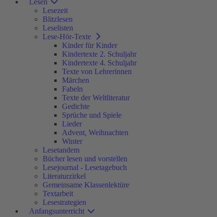
Lesen
Lesezeit
Blitzlesen
Leselisten
Lese-Hör-Texte
Kinder für Kinder
Kindertexte 2. Schuljahr
Kindertexte 4. Schuljahr
Texte von Lehrerinnen
Märchen
Fabeln
Texte der Weltliteratur
Gedichte
Sprüche und Spiele
Lieder
Advent, Weihnachten
Winter
Lesetandem
Bücher lesen und vorstellen
Lesejournal - Lesetagebuch
Literaturzirkel
Gemeinsame Klassenlektüre
Textarbeit
Lesestrategien
Anfangsunterricht