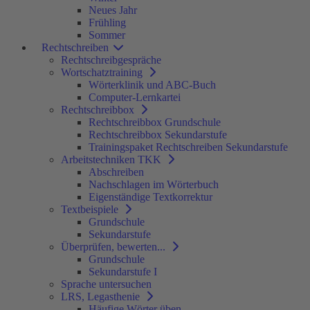
Neues Jahr
Frühling
Sommer
Rechtschreiben
Rechtschreibgespräche
Wortschatztraining
Wörterklinik und ABC-Buch
Computer-Lernkartei
Rechtschreibbox
Rechtschreibbox Grundschule
Rechtschreibbox Sekundarstufe
Trainingspaket Rechtschreiben Sekundarstufe
Arbeitstechniken TKK
Abschreiben
Nachschlagen im Wörterbuch
Eigenständige Textkorrektur
Textbeispiele
Grundschule
Sekundarstufe
Überprüfen, bewerten...
Grundschule
Sekundarstufe I
Sprache untersuchen
LRS, Legasthenie
Häufige Wörter üben