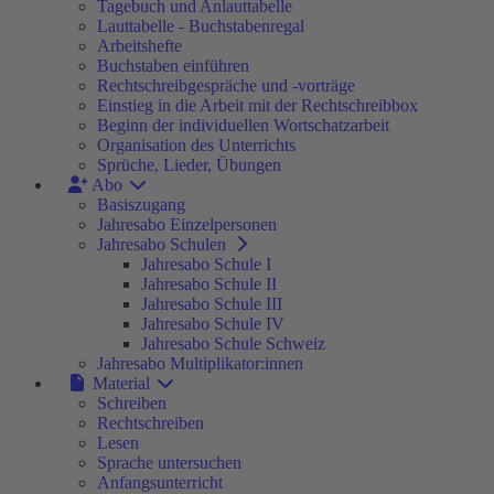
Tagebuch und Anlauttabelle
Lauttabelle - Buchstabenregal
Arbeitshefte
Buchstaben einführen
Rechtschreibgespräche und -vorträge
Einstieg in die Arbeit mit der Rechtschreibbox
Beginn der individuellen Wortschatzarbeit
Organisation des Unterrichts
Sprüche, Lieder, Übungen
Abo
Basiszugang
Jahresabo Einzelpersonen
Jahresabo Schulen
Jahresabo Schule I
Jahresabo Schule II
Jahresabo Schule III
Jahresabo Schule IV
Jahresabo Schule Schweiz
Jahresabo Multiplikator:innen
Material
Schreiben
Rechtschreiben
Lesen
Sprache untersuchen
Anfangsunterricht