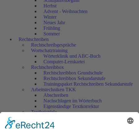
Schuljahresbeginn
Herbst
Advent - Weihnachten
Winter
Neues Jahr
Frühling
Sommer
Rechtschreiben
Rechtschreibgespräche
Wortschatztraining
Wörterklinik und ABC-Buch
Computer-Lernkartei
Rechtschreibbox
Rechtschreibbox Grundschule
Rechtschreibbox Sekundarstufe
Trainingspaket Rechtschreiben Sekundarstufe
Arbeitstechniken TKK
Abschreiben
Nachschlagen im Wörterbuch
Eigenständige Textkorrektur
Textbeispiele
Grundschule
Sekundarstufe
Überprüfen, bewerten...
Grundschule