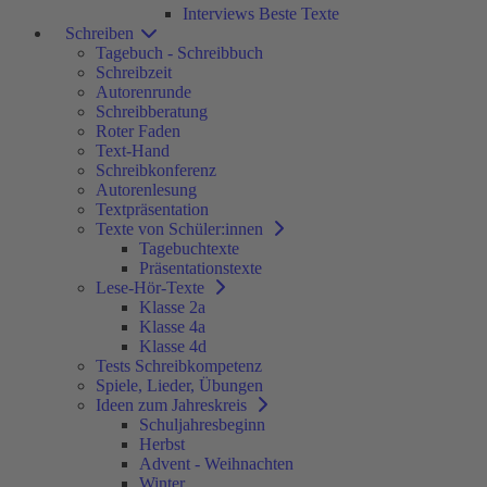
Interviews Beste Texte
Schreiben
Tagebuch - Schreibbuch
Schreibzeit
Autorenrunde
Schreibberatung
Roter Faden
Text-Hand
Schreibkonferenz
Autorenlesung
Textpräsentation
Texte von Schüler:innen
Tagebuchtexte
Präsentationstexte
Lese-Hör-Texte
Klasse 2a
Klasse 4a
Klasse 4d
Tests Schreibkompetenz
Spiele, Lieder, Übungen
Ideen zum Jahreskreis
Schuljahresbeginn
Herbst
Advent - Weihnachten
Winter