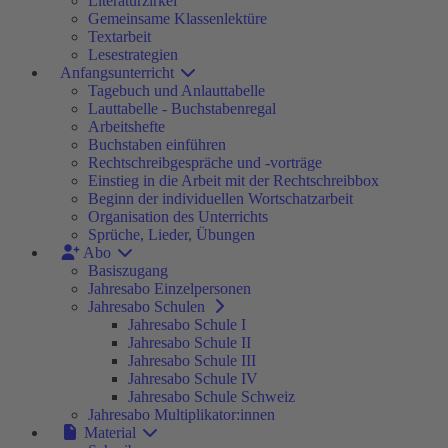
Literaturzirkel
Gemeinsame Klassenlektüre
Textarbeit
Lesestrategien
Anfangsunterricht
Tagebuch und Anlauttabelle
Lauttabelle - Buchstabenregal
Arbeitshefte
Buchstaben einführen
Rechtschreibgespräche und -vorträge
Einstieg in die Arbeit mit der Rechtschreibbox
Beginn der individuellen Wortschatzarbeit
Organisation des Unterrichts
Sprüche, Lieder, Übungen
Abo
Basiszugang
Jahresabo Einzelpersonen
Jahresabo Schulen
Jahresabo Schule I
Jahresabo Schule II
Jahresabo Schule III
Jahresabo Schule IV
Jahresabo Schule Schweiz
Jahresabo Multiplikator:innen
Material