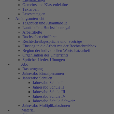
Literaturzirkel
Gemeinsame Klassenlektüre
Textarbeit
Lesestrategien
Anfangsunterricht
Tagebuch und Anlauttabelle
Lauttabelle - Buchstabenregal
Arbeitshefte
Buchstaben einführen
Rechtschreibgespräche und -vorträge
Einstieg in die Arbeit mit der Rechtschreibbox
Beginn der individuellen Wortschatzarbeit
Organisation des Unterrichts
Sprüche, Lieder, Übungen
Abo
Basiszugang
Jahresabo Einzelpersonen
Jahresabo Schulen
Jahresabo Schule I
Jahresabo Schule II
Jahresabo Schule III
Jahresabo Schule IV
Jahresabo Schule Schweiz
Jahresabo Multiplikator:innen
Material