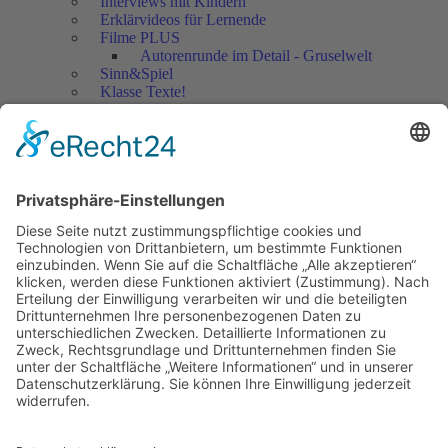
Interviews mit Kindern
Erklärvideos für Lernende
Filme PLUS
Autorenrunde im Detail - Gruselwelt
Sinn&Spiel
Klasse Texte!
Filmausschnitte Grundschule
Filmausschnitte Sekundarstufe
Jedes Kind wertschätzen!
Aktuell
Netzwerk Praxis
Artikel
Artikel 2019
Artikel 2018
Artikel 2017
Artikel 2016
Artikel 2015
Artikel 2014
Artikel 2013
Artikel 2012
Artikel bis 2011
Artikel zum Download - Religion
Artikel zum Download
Bücher
Schreiben eigener Texte