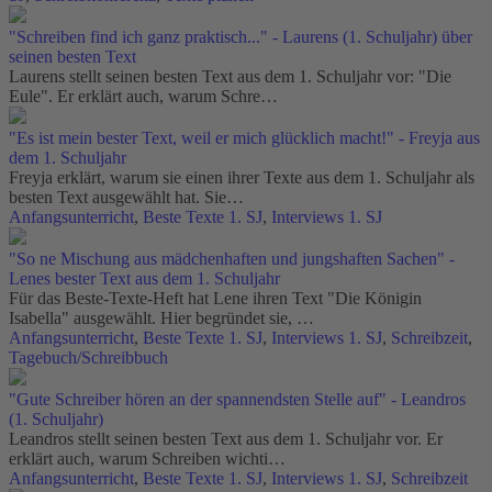
"Schreiben find ich ganz praktisch..." - Laurens (1. Schuljahr) über
seinen besten Text
Laurens stellt seinen besten Text aus dem 1. Schuljahr vor: "Die
Eule". Er erklärt auch, warum Schre…
"Es ist mein bester Text, weil er mich glücklich macht!" - Freyja aus
dem 1. Schuljahr
Freyja erklärt, warum sie einen ihrer Texte aus dem 1. Schuljahr als
besten Text ausgewählt hat. Sie…
Anfangsunterricht
,
Beste Texte 1. SJ
,
Interviews 1. SJ
"So ne Mischung aus mädchenhaften und jungshaften Sachen" -
Lenes bester Text aus dem 1. Schuljahr
Für das Beste-Texte-Heft hat Lene ihren Text "Die Königin
Isabella" ausgewählt. Hier begründet sie, …
Anfangsunterricht
,
Beste Texte 1. SJ
,
Interviews 1. SJ
,
Schreibzeit
,
Tagebuch/Schreibbuch
"Gute Schreiber hören an der spannendsten Stelle auf" - Leandros
(1. Schuljahr)
Leandros stellt seinen besten Text aus dem 1. Schuljahr vor. Er
erklärt auch, warum Schreiben wichti…
Anfangsunterricht
,
Beste Texte 1. SJ
,
Interviews 1. SJ
,
Schreibzeit