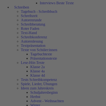
Interviews Beste Texte
Schreiben
Tagebuch - Schreibbuch
Schreibzeit
Autorenrunde
Schreibberatung
Roter Faden
Text-Hand
Schreibkonferenz
Autorenlesung
Textpräsentation
Texte von Schüler:innen
Tagebuchtexte
Präsentationstexte
Lese-Hör-Texte
Klasse 2a
Klasse 4a
Klasse 4d
Tests Schreibkompetenz
Spiele, Lieder, Übungen
Ideen zum Jahreskreis
Schuljahresbeginn
Herbst
Advent - Weihnachten
Winter