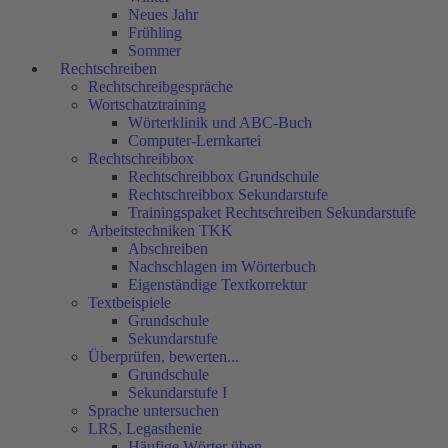
Neues Jahr
Frühling
Sommer
Rechtschreiben
Rechtschreibgespräche
Wortschatztraining
Wörterklinik und ABC-Buch
Computer-Lernkartei
Rechtschreibbox
Rechtschreibbox Grundschule
Rechtschreibbox Sekundarstufe
Trainingspaket Rechtschreiben Sekundarstufe
Arbeitstechniken TKK
Abschreiben
Nachschlagen im Wörterbuch
Eigenständige Textkorrektur
Textbeispiele
Grundschule
Sekundarstufe
Überprüfen, bewerten...
Grundschule
Sekundarstufe I
Sprache untersuchen
LRS, Legasthenie
Häufige Wörter üben