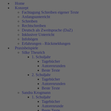
Home
Konzept
Fachtagung Schreiben eigener Texte
Anfangsunterricht
Schreiben
Rechtschreiben
Deutsch als Zweitsprache (DaZ)
Inklusiver Unterricht
Infobögen
Erfahrungen - Rückmeldungen
Praxisbeispiele
Silke Theurich
1. Schuljahr
Tagebücher
Autorenrunden
Beste Texte
2. Schuljahr
Tagebücher
Autorenrunden
Beste Texte
Sandra Krogmann
1. Schuljahr
Tagebücher
Autorenrunde
Beste Texte