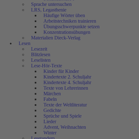
Sprache untersuchen
LRS, Legasthenie
Häufige Wörter üben
Arbeitstechniken trainieren
Übungsschwerpunkte setzen
Konzentrationsübungen
Materialien Dieck-Verlag
Lesen
Lesezeit
Blitzlesen
Leselisten
Lese-Hör-Texte
Kinder für Kinder
Kindertexte 2. Schuljahr
Kindertexte 4. Schuljahr
Texte von Lehrerinnen
Märchen
Fabeln
Texte der Weltliteratur
Gedichte
Sprüche und Spiele
Lieder
Advent, Weihnachten
Winter
Lesetandem