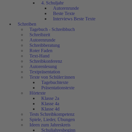
4. Schuljahr
Autorenrunde
Beste Texte
Interviews Beste Texte
Schreiben
Tagebuch - Schreibbuch
Schreibzeit
Autorenrunde
Schreibberatung
Roter Faden
Text-Hand
Schreibkonferenz
Autorenlesung
Textpräsentation
Texte von Schüler:innen
Tagebuchtexte
Präsentationstexte
Hörtexte
Klasse 2a
Klasse 4a
Klasse 4d
Tests Schreibkompetenz
Spiele, Lieder, Übungen
Ideen zum Jahreskreis
Schuljahresbeginn