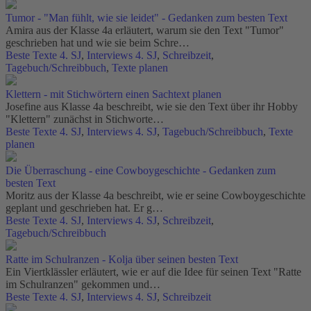
Tumor - "Man fühlt, wie sie leidet" - Gedanken zum besten Text
Amira aus der Klasse 4a erläutert, warum sie den Text "Tumor"
geschrieben hat und wie sie beim Schre…
Beste Texte 4. SJ
,
Interviews 4. SJ
,
Schreibzeit
,
Tagebuch/Schreibbuch
,
Texte planen
Klettern - mit Stichwörtern einen Sachtext planen
Josefine aus Klasse 4a beschreibt, wie sie den Text über ihr Hobby
"Klettern" zunächst in Stichworte…
Beste Texte 4. SJ
,
Interviews 4. SJ
,
Tagebuch/Schreibbuch
,
Texte
planen
Die Überraschung - eine Cowboygeschichte - Gedanken zum
besten Text
Moritz aus der Klasse 4a beschreibt, wie er seine Cowboygeschichte
geplant und geschrieben hat. Er g…
Beste Texte 4. SJ
,
Interviews 4. SJ
,
Schreibzeit
,
Tagebuch/Schreibbuch
Ratte im Schulranzen - Kolja über seinen besten Text
Ein Viertklässler erläutert, wie er auf die Idee für seinen Text "Ratte
im Schulranzen" gekommen und…
Beste Texte 4. SJ
,
Interviews 4. SJ
,
Schreibzeit