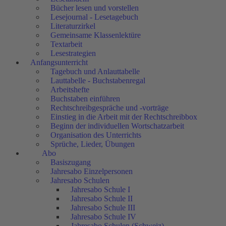
Bücher lesen und vorstellen
Lesejournal - Lesetagebuch
Literaturzirkel
Gemeinsame Klassenlektüre
Textarbeit
Lesestrategien
Anfangsunterricht
Tagebuch und Anlauttabelle
Lauttabelle - Buchstabenregal
Arbeitshefte
Buchstaben einführen
Rechtschreibgespräche und -vorträge
Einstieg in die Arbeit mit der Rechtschreibbox
Beginn der individuellen Wortschatzarbeit
Organisation des Unterrichts
Sprüche, Lieder, Übungen
Abo
Basiszugang
Jahresabo Einzelpersonen
Jahresabo Schulen
Jahresabo Schule I
Jahresabo Schule II
Jahresabo Schule III
Jahresabo Schule IV
Jahresabo Schulen (Schweiz)