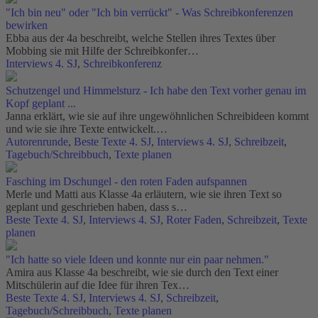
"Ich bin neu" oder "Ich bin verrückt" - Was Schreibkonferenzen
bewirken
Ebba aus der 4a beschreibt, welche Stellen ihres Textes über
Mobbing sie mit Hilfe der Schreibkonfer…
Interviews 4. SJ
,
Schreibkonferenz
Schutzengel und Himmelsturz - Ich habe den Text vorher genau im
Kopf geplant ...
Janna erklärt, wie sie auf ihre ungewöhnlichen Schreibideen kommt
und wie sie ihre Texte entwickelt.…
Autorenrunde
,
Beste Texte 4. SJ
,
Interviews 4. SJ
,
Schreibzeit
,
Tagebuch/Schreibbuch
,
Texte planen
Fasching im Dschungel - den roten Faden aufspannen
Merle und Matti aus Klasse 4a erläutern, wie sie ihren Text so
geplant und geschrieben haben, dass s…
Beste Texte 4. SJ
,
Interviews 4. SJ
,
Roter Faden
,
Schreibzeit
,
Texte
planen
"Ich hatte so viele Ideen und konnte nur ein paar nehmen."
Amira aus Klasse 4a beschreibt, wie sie durch den Text einer
Mitschülerin auf die Idee für ihren Tex…
Beste Texte 4. SJ
,
Interviews 4. SJ
,
Schreibzeit
,
Tagebuch/Schreibbuch
,
Texte planen