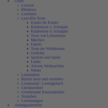
Lesen
Lesezeit
Blitzlesen
Leselisten
Lese-Hör-Texte
Kinder für Kinder
Kindertexte 2. Schuljahr
Kindertexte 4. Schuljahr
Texte von Lehrerinnen
Märchen
Fabeln
Texte der Weltliteratur
Gedichte
Sprüche und Spiele
Lieder
Advent, Weihnachten
Winter
Lesetandem
Bücher lesen und vorstellen
Lesejournal - Lesetagebuch
Literaturzirkel
Gemeinsame Klassenlektüre
Textarbeit
Lesestrategien
Anfangsunterricht