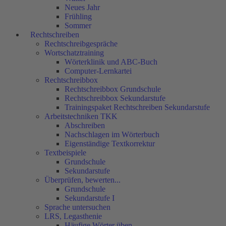
Neues Jahr
Frühling
Sommer
Rechtschreiben
Rechtschreibgespräche
Wortschatztraining
Wörterklinik und ABC-Buch
Computer-Lernkartei
Rechtschreibbox
Rechtschreibbox Grundschule
Rechtschreibbox Sekundarstufe
Trainingspaket Rechtschreiben Sekundarstufe
Arbeitstechniken TKK
Abschreiben
Nachschlagen im Wörterbuch
Eigenständige Textkorrektur
Textbeispiele
Grundschule
Sekundarstufe
Überprüfen, bewerten...
Grundschule
Sekundarstufe I
Sprache untersuchen
LRS, Legasthenie
Häufige Wörter üben