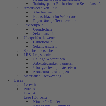
Trainingspaket Rechtschreiben Sekundarstufe
Arbeitstechniken TKK
Abschreiben
Nachschlagen im Wörterbuch
Eigenständige Textkorrektur
Textbeispiele
Grundschule
Sekundarstufe
Überprüfen, bewerten...
Grundschule
Sekundarstufe I
Sprache untersuchen
LRS, Legasthenie
Häufige Wörter üben
Arbeitstechniken trainieren
Übungsschwerpunkte setzen
Konzentrationsübungen
Materialien Dieck-Verlag
Lesen
Lesezeit
Blitzlesen
Leselisten
Lese-Hör-Texte
Kinder für Kinder
Kindertexte 2. Schuljahr