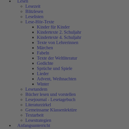
Lesen
Lesezeit
Blitzlesen
Leselisten
Lese-Hör-Texte
Kinder für Kinder
Kindertexte 2. Schuljahr
Kindertexte 4. Schuljahr
Texte von Lehrerinnen
Märchen
Fabeln
Texte der Weltliteratur
Gedichte
Sprüche und Spiele
Lieder
Advent, Weihnachten
Winter
Lesetandem
Bücher lesen und vorstellen
Lesejournal - Lesetagebuch
Literaturzirkel
Gemeinsame Klassenlektüre
Textarbeit
Lesestrategien
Anfangsunterricht