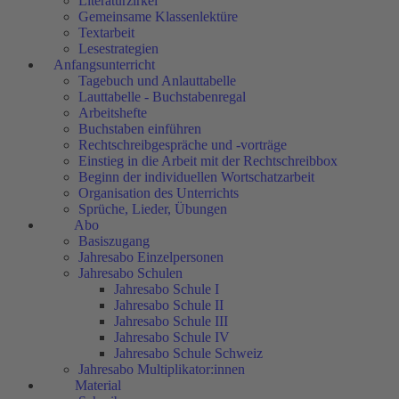
Literaturzirkel
Gemeinsame Klassenlektüre
Textarbeit
Lesestrategien
Anfangsunterricht
Tagebuch und Anlauttabelle
Lauttabelle - Buchstabenregal
Arbeitshefte
Buchstaben einführen
Rechtschreibgespräche und -vorträge
Einstieg in die Arbeit mit der Rechtschreibbox
Beginn der individuellen Wortschatzarbeit
Organisation des Unterrichts
Sprüche, Lieder, Übungen
Abo
Basiszugang
Jahresabo Einzelpersonen
Jahresabo Schulen
Jahresabo Schule I
Jahresabo Schule II
Jahresabo Schule III
Jahresabo Schule IV
Jahresabo Schule Schweiz
Jahresabo Multiplikator:innen
Material