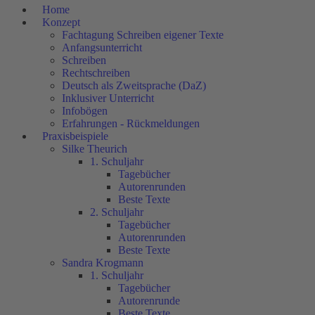
Home
Konzept
Fachtagung Schreiben eigener Texte
Anfangsunterricht
Schreiben
Rechtschreiben
Deutsch als Zweitsprache (DaZ)
Inklusiver Unterricht
Infobögen
Erfahrungen - Rückmeldungen
Praxisbeispiele
Silke Theurich
1. Schuljahr
Tagebücher
Autorenrunden
Beste Texte
2. Schuljahr
Tagebücher
Autorenrunden
Beste Texte
Sandra Krogmann
1. Schuljahr
Tagebücher
Autorenrunde
Beste Texte