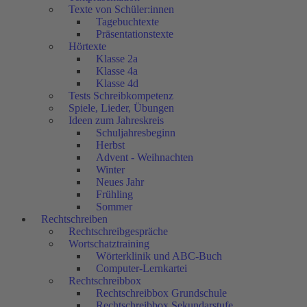
Texte von Schüler:innen
Tagebuchtexte
Präsentationstexte
Hörtexte
Klasse 2a
Klasse 4a
Klasse 4d
Tests Schreibkompetenz
Spiele, Lieder, Übungen
Ideen zum Jahreskreis
Schuljahresbeginn
Herbst
Advent - Weihnachten
Winter
Neues Jahr
Frühling
Sommer
Rechtschreiben
Rechtschreibgespräche
Wortschatztraining
Wörterklinik und ABC-Buch
Computer-Lernkartei
Rechtschreibbox
Rechtschreibbox Grundschule
Rechtschreibbox Sekundarstufe