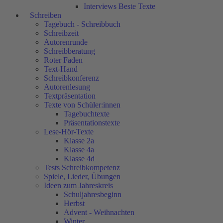
Interviews Beste Texte
Schreiben
Tagebuch - Schreibbuch
Schreibzeit
Autorenrunde
Schreibberatung
Roter Faden
Text-Hand
Schreibkonferenz
Autorenlesung
Textpräsentation
Texte von Schüler:innen
Tagebuchtexte
Präsentationstexte
Lese-Hör-Texte
Klasse 2a
Klasse 4a
Klasse 4d
Tests Schreibkompetenz
Spiele, Lieder, Übungen
Ideen zum Jahreskreis
Schuljahresbeginn
Herbst
Advent - Weihnachten
Winter