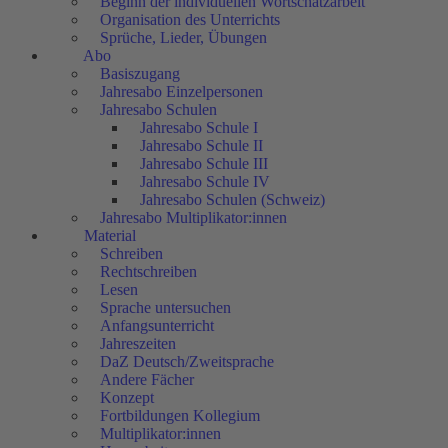
Beginn der individuellen Wortschatzarbeit
Organisation des Unterrichts
Sprüche, Lieder, Übungen
Abo
Basiszugang
Jahresabo Einzelpersonen
Jahresabo Schulen
Jahresabo Schule I
Jahresabo Schule II
Jahresabo Schule III
Jahresabo Schule IV
Jahresabo Schulen (Schweiz)
Jahresabo Multiplikator:innen
Material
Schreiben
Rechtschreiben
Lesen
Sprache untersuchen
Anfangsunterricht
Jahreszeiten
DaZ Deutsch/Zweitsprache
Andere Fächer
Konzept
Fortbildungen Kollegium
Multiplikator:innen