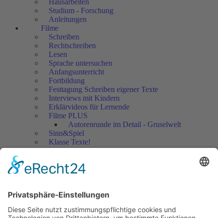
Hausarbeiten
Studium - Forschung
Anleitungen
Filme
Schreiben
Rechtschreiben
Lesen
Sprache untersuchen
Anfangsunterricht
Fortbildung
Festtagung Schreiben eigener Texte
Interviews mit Kindern
Erklärvideos für Lernende
Filme PLUS
Autorenrunde im Detail - Gruselwelt
Sinn&Spiel
Klasse Texte!
Filmausschnitte Grundschule
Filmausschnitte Sekundarstufe
Jedes Kind wertschätzen!
Aktuell
Netzwerk Praxis
Artikel
Artikel 2019
Artikel 2018