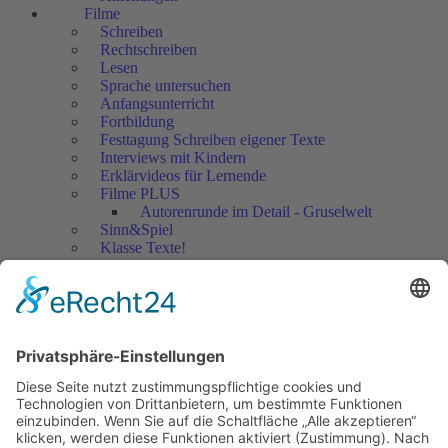
Filme
Schreiben
Rechtschreiben
Lesen
Sprache untersuchen
Anfangsunterricht
Fortbildung
Festtagung Schreiben eigener Texte
Interviews mit Kindern
Erklärvideos für Lernende
Filme PLUS
Autorenrunde im Detail - Gruselwelt
Sinn&Spiel
Klasse Texte!
Filmausschnitte Grundschule
Filmausschnitte Sekundarstufe
Jedes Kind wertschätzen!
Aktuell
Netzwerk Praxis
Artikel
Artikel 2019
Artikel 2018
Artikel 2017
Artikel 2016
Artikel 2015