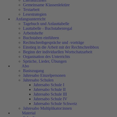
Literaturzirkel
Gemeinsame Klassenlektüre
Textarbeit
Lesestrategien
Anfangsunterricht
Tagebuch und Anlauttabelle
Lauttabelle - Buchstabenregal
Arbeitshefte
Buchstaben einführen
Rechtschreibgespräche und -vorträge
Einstieg in die Arbeit mit der Rechtschreibbox
Beginn der individuellen Wortschatzarbeit
Organisation des Unterrichts
Sprüche, Lieder, Übungen
Abo
Basiszugang
Jahresabo Einzelpersonen
Jahresabo Schulen
Jahresabo Schule I
Jahresabo Schule II
Jahresabo Schule III
Jahresabo Schule IV
Jahresabo Schule Schweiz
Jahresabo Multiplikator:innen
Material