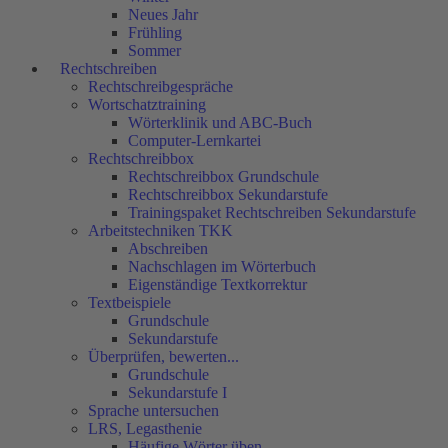
Neues Jahr
Frühling
Sommer
Rechtschreiben
Rechtschreibgespräche
Wortschatztraining
Wörterklinik und ABC-Buch
Computer-Lernkartei
Rechtschreibbox
Rechtschreibbox Grundschule
Rechtschreibbox Sekundarstufe
Trainingspaket Rechtschreiben Sekundarstufe
Arbeitstechniken TKK
Abschreiben
Nachschlagen im Wörterbuch
Eigenständige Textkorrektur
Textbeispiele
Grundschule
Sekundarstufe
Überprüfen, bewerten...
Grundschule
Sekundarstufe I
Sprache untersuchen
LRS, Legasthenie
Häufige Wörter üben