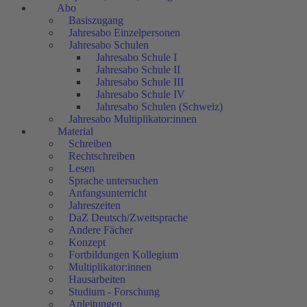
Abo
Basiszugang
Jahresabo Einzelpersonen
Jahresabo Schulen
Jahresabo Schule I
Jahresabo Schule II
Jahresabo Schule III
Jahresabo Schule IV
Jahresabo Schulen (Schweiz)
Jahresabo Multiplikator:innen
Material
Schreiben
Rechtschreiben
Lesen
Sprache untersuchen
Anfangsunterricht
Jahreszeiten
DaZ Deutsch/Zweitsprache
Andere Fächer
Konzept
Fortbildungen Kollegium
Multiplikator:innen
Hausarbeiten
Studium - Forschung
Anleitungen