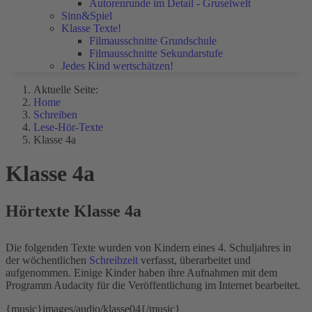
Autorenrunde im Detail - Gruselwelt
Sinn&Spiel
Klasse Texte!
Filmausschnitte Grundschule
Filmausschnitte Sekundarstufe
Jedes Kind wertschätzen!
Aktuelle Seite:
Home
Schreiben
Lese-Hör-Texte
Klasse 4a
Klasse 4a
Hörtexte Klasse 4a
Die folgenden Texte wurden von Kindern eines 4. Schuljahres in
der wöchentlichen
Schreibzeit
verfasst, überarbeitet und
aufgenommen. Einige Kinder haben ihre Aufnahmen mit dem
Programm Audacity für die Veröffentlichung im Internet bearbeitet.
{music}images/audio/klasse04{/music}