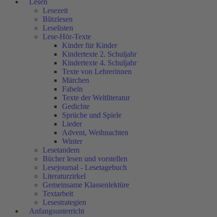
Lesen
Lesezeit
Blitzlesen
Leselisten
Lese-Hör-Texte
Kinder für Kinder
Kindertexte 2. Schuljahr
Kindertexte 4. Schuljahr
Texte von Lehrerinnen
Märchen
Fabeln
Texte der Weltliteratur
Gedichte
Sprüche und Spiele
Lieder
Advent, Weihnachten
Winter
Lesetandem
Bücher lesen und vorstellen
Lesejournal - Lesetagebuch
Literaturzirkel
Gemeinsame Klassenlektüre
Textarbeit
Lesestrategien
Anfangsunterricht