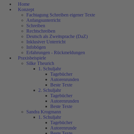
Home
Konzept
Fachtagung Schreiben eigener Texte
Anfangsunterricht
Schreiben
Rechtschreiben
Deutsch als Zweitsprache (DaZ)
Inklusiver Unterricht
Infobögen
Erfahrungen - Rückmeldungen
Praxisbeispiele
Silke Theurich
1. Schuljahr
Tagebücher
Autorenrunden
Beste Texte
2. Schuljahr
Tagebücher
Autorenrunden
Beste Texte
Sandra Krogmann
1. Schuljahr
Tagebücher
Autorenrunde
Beste Texte