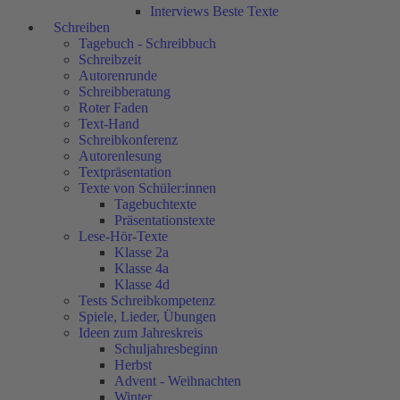
Interviews Beste Texte
Schreiben
Tagebuch - Schreibbuch
Schreibzeit
Autorenrunde
Schreibberatung
Roter Faden
Text-Hand
Schreibkonferenz
Autorenlesung
Textpräsentation
Texte von Schüler:innen
Tagebuchtexte
Präsentationstexte
Lese-Hör-Texte
Klasse 2a
Klasse 4a
Klasse 4d
Tests Schreibkompetenz
Spiele, Lieder, Übungen
Ideen zum Jahreskreis
Schuljahresbeginn
Herbst
Advent - Weihnachten
Winter