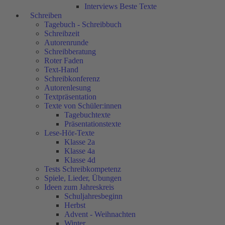
Interviews Beste Texte
Schreiben
Tagebuch - Schreibbuch
Schreibzeit
Autorenrunde
Schreibberatung
Roter Faden
Text-Hand
Schreibkonferenz
Autorenlesung
Textpräsentation
Texte von Schüler:innen
Tagebuchtexte
Präsentationstexte
Lese-Hör-Texte
Klasse 2a
Klasse 4a
Klasse 4d
Tests Schreibkompetenz
Spiele, Lieder, Übungen
Ideen zum Jahreskreis
Schuljahresbeginn
Herbst
Advent - Weihnachten
Winter