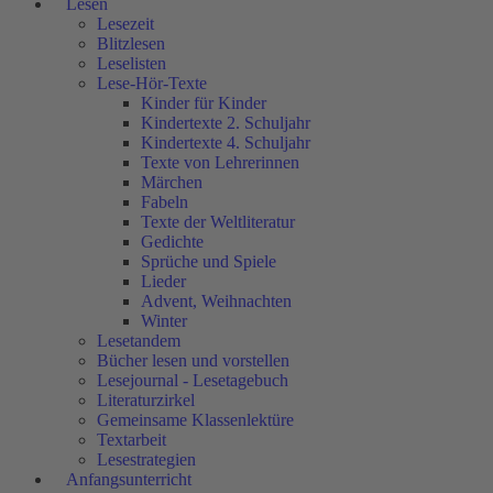
Lesen
Lesezeit
Blitzlesen
Leselisten
Lese-Hör-Texte
Kinder für Kinder
Kindertexte 2. Schuljahr
Kindertexte 4. Schuljahr
Texte von Lehrerinnen
Märchen
Fabeln
Texte der Weltliteratur
Gedichte
Sprüche und Spiele
Lieder
Advent, Weihnachten
Winter
Lesetandem
Bücher lesen und vorstellen
Lesejournal - Lesetagebuch
Literaturzirkel
Gemeinsame Klassenlektüre
Textarbeit
Lesestrategien
Anfangsunterricht