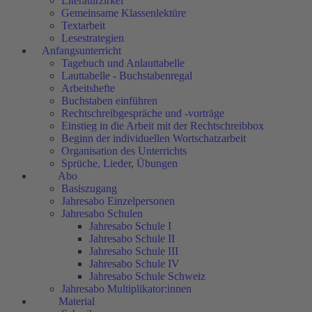
Literaturzirkel
Gemeinsame Klassenlektüre
Textarbeit
Lesestrategien
Anfangsunterricht
Tagebuch und Anlauttabelle
Lauttabelle - Buchstabenregal
Arbeitshefte
Buchstaben einführen
Rechtschreibgespräche und -vorträge
Einstieg in die Arbeit mit der Rechtschreibbox
Beginn der individuellen Wortschatzarbeit
Organisation des Unterrichts
Sprüche, Lieder, Übungen
Abo
Basiszugang
Jahresabo Einzelpersonen
Jahresabo Schulen
Jahresabo Schule I
Jahresabo Schule II
Jahresabo Schule III
Jahresabo Schule IV
Jahresabo Schule Schweiz
Jahresabo Multiplikator:innen
Material