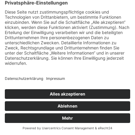
Autorenlesung
Textpräsentation
Texte von Schüler:innen
Tagebuchtexte
Präsentationstexte
Hörtexte
Klasse 2a
Klasse 4a
Klasse 4d
Tests Schreibkompetenz
Spiele, Lieder, Übungen
Ideen zum Jahreskreis
Schuljahresbeginn
Herbst
Advent - Weihnachten
Winter
Neues Jahr
Frühling
Sommer
Rechtschreiben
Rechtschreibgespräche
Wortschatztraining
Wörterklinik und ABC-Buch
Computer-Lernkartei
Rechtschreibbox