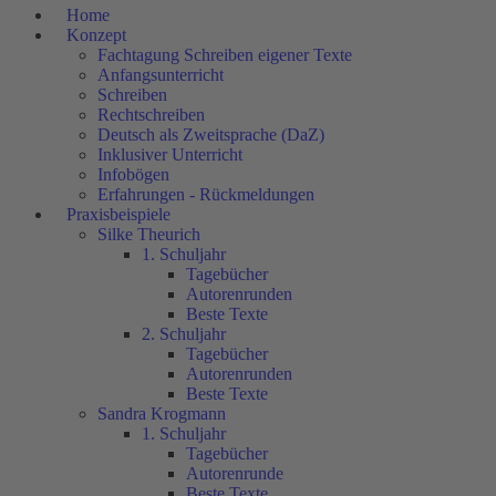
Home
Konzept
Fachtagung Schreiben eigener Texte
Anfangsunterricht
Schreiben
Rechtschreiben
Deutsch als Zweitsprache (DaZ)
Inklusiver Unterricht
Infobögen
Erfahrungen - Rückmeldungen
Praxisbeispiele
Silke Theurich
1. Schuljahr
Tagebücher
Autorenrunden
Beste Texte
2. Schuljahr
Tagebücher
Autorenrunden
Beste Texte
Sandra Krogmann
1. Schuljahr
Tagebücher
Autorenrunde
Beste Texte