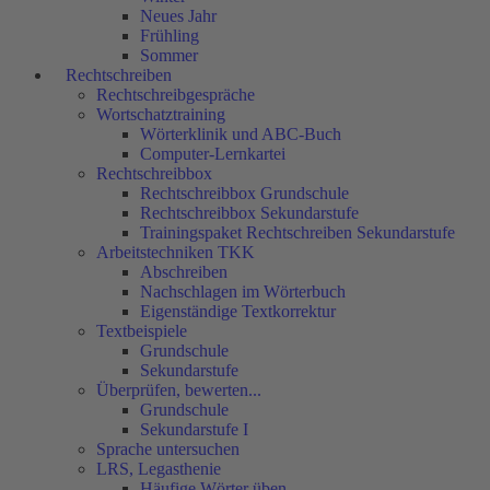
Neues Jahr
Frühling
Sommer
Rechtschreiben
Rechtschreibgespräche
Wortschatztraining
Wörterklinik und ABC-Buch
Computer-Lernkartei
Rechtschreibbox
Rechtschreibbox Grundschule
Rechtschreibbox Sekundarstufe
Trainingspaket Rechtschreiben Sekundarstufe
Arbeitstechniken TKK
Abschreiben
Nachschlagen im Wörterbuch
Eigenständige Textkorrektur
Textbeispiele
Grundschule
Sekundarstufe
Überprüfen, bewerten...
Grundschule
Sekundarstufe I
Sprache untersuchen
LRS, Legasthenie
Häufige Wörter üben