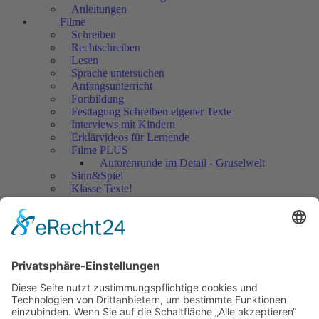
Anleitungen
Filme
Schreiben
Rechtschreiben
Lesen
Sprache untersuchen
Anfangsunterricht
Fortbildung
Festtagung Schreiben eigener Texte
Interviews mit Kindern
Erklärvideos für Lernende
Filme PLUS
Autorenrunde im Detail - Gruselwelt
Sinn&Spiel
Klasse Texte!
Filmausschnitte Grundschule
Filmausschnitte Sekundarstufe
Jedes Kind wertschätzen!
Aktuell
Netzwerk Praxis
Artikel
Artikel 2019
Artikel 2018
Artikel 2017
Artikel 2016