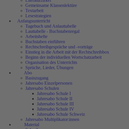
Literaturzirkel
Gemeinsame Klassenlektüre
Textarbeit
Lesestrategien
Anfangsunterricht
Tagebuch und Anlauttabelle
Lauttabelle - Buchstabenregal
Arbeitshefte
Buchstaben einführen
Rechtschreibgespräche und -vorträge
Einstieg in die Arbeit mit der Rechtschreibbox
Beginn der individuellen Wortschatzarbeit
Organisation des Unterrichts
Sprüche, Lieder, Übungen
Abo
Basiszugang
Jahresabo Einzelpersonen
Jahresabo Schulen
Jahresabo Schule I
Jahresabo Schule II
Jahresabo Schule III
Jahresabo Schule IV
Jahresabo Schule Schweiz
Jahresabo Multiplikator:innen
Material