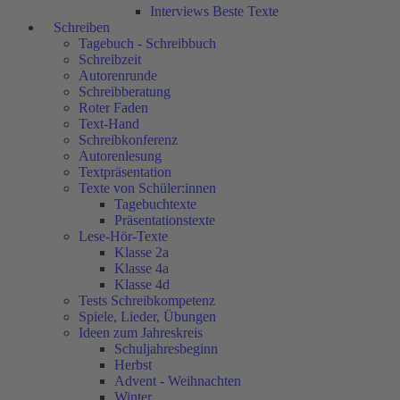
Interviews Beste Texte
Schreiben
Tagebuch - Schreibbuch
Schreibzeit
Autorenrunde
Schreibberatung
Roter Faden
Text-Hand
Schreibkonferenz
Autorenlesung
Textpräsentation
Texte von Schüler:innen
Tagebuchtexte
Präsentationstexte
Lese-Hör-Texte
Klasse 2a
Klasse 4a
Klasse 4d
Tests Schreibkompetenz
Spiele, Lieder, Übungen
Ideen zum Jahreskreis
Schuljahresbeginn
Herbst
Advent - Weihnachten
Winter