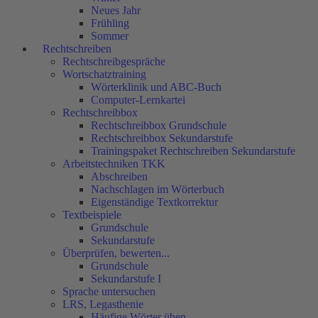
Neues Jahr
Frühling
Sommer
Rechtschreiben
Rechtschreibgespräche
Wortschatztraining
Wörterklinik und ABC-Buch
Computer-Lernkartei
Rechtschreibbox
Rechtschreibbox Grundschule
Rechtschreibbox Sekundarstufe
Trainingspaket Rechtschreiben Sekundarstufe
Arbeitstechniken TKK
Abschreiben
Nachschlagen im Wörterbuch
Eigenständige Textkorrektur
Textbeispiele
Grundschule
Sekundarstufe
Überprüfen, bewerten...
Grundschule
Sekundarstufe I
Sprache untersuchen
LRS, Legasthenie
Häufige Wörter üben