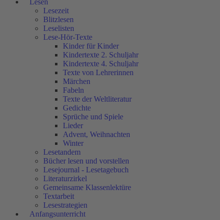
Lesen
Lesezeit
Blitzlesen
Leselisten
Lese-Hör-Texte
Kinder für Kinder
Kindertexte 2. Schuljahr
Kindertexte 4. Schuljahr
Texte von Lehrerinnen
Märchen
Fabeln
Texte der Weltliteratur
Gedichte
Sprüche und Spiele
Lieder
Advent, Weihnachten
Winter
Lesetandem
Bücher lesen und vorstellen
Lesejournal - Lesetagebuch
Literaturzirkel
Gemeinsame Klassenlektüre
Textarbeit
Lesestrategien
Anfangsunterricht