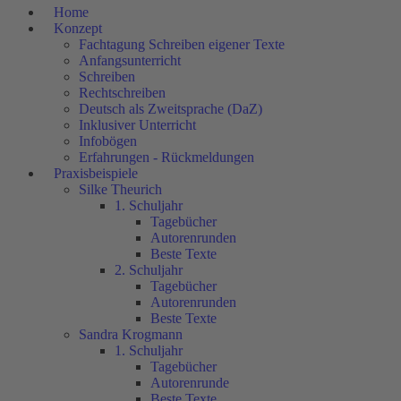
Home
Konzept
Fachtagung Schreiben eigener Texte
Anfangsunterricht
Schreiben
Rechtschreiben
Deutsch als Zweitsprache (DaZ)
Inklusiver Unterricht
Infobögen
Erfahrungen - Rückmeldungen
Praxisbeispiele
Silke Theurich
1. Schuljahr
Tagebücher
Autorenrunden
Beste Texte
2. Schuljahr
Tagebücher
Autorenrunden
Beste Texte
Sandra Krogmann
1. Schuljahr
Tagebücher
Autorenrunde
Beste Texte