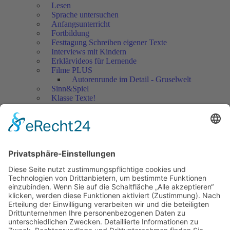
Lesen
Sprache untersuchen
Anfangsunterricht
Fortbildung
Festtagung Schreiben eigener Texte
Interviews mit Kindern
Erklärvideos für Lernende
Filme PLUS
Autorenrunde im Detail - Gruselwelt
Sinn&Spiel
Klasse Texte!
Filmausschnitte Grundschule
Filmausschnitte Sekundarstufe
Jedes Kind wertschätzen!
Aktuell
Netzwerk Praxis
Artikel
Artikel 2019
Artikel 2018
Artikel 2017
Artikel 2016
Artikel 2015
Artikel 2014
Artikel 2013
Artikel 2012