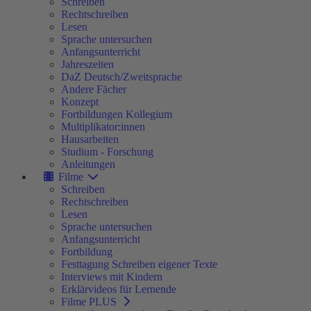
Schreiben
Rechtschreiben
Lesen
Sprache untersuchen
Anfangsunterricht
Jahreszeiten
DaZ Deutsch/Zweitsprache
Andere Fächer
Konzept
Fortbildungen Kollegium
Multiplikator:innen
Hausarbeiten
Studium - Forschung
Anleitungen
Filme
Schreiben
Rechtschreiben
Lesen
Sprache untersuchen
Anfangsunterricht
Fortbildung
Festtagung Schreiben eigener Texte
Interviews mit Kindern
Erklärvideos für Lernende
Filme PLUS