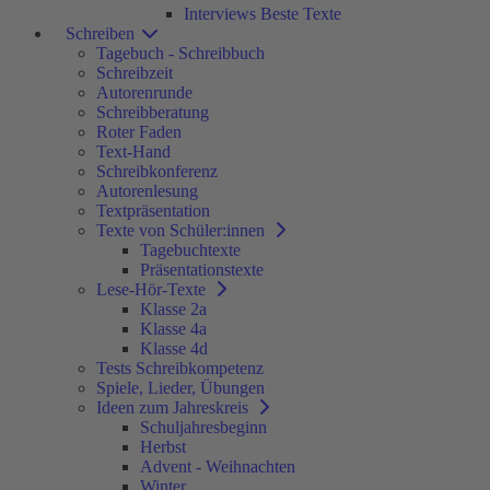
Interviews Beste Texte
Schreiben
Tagebuch - Schreibbuch
Schreibzeit
Autorenrunde
Schreibberatung
Roter Faden
Text-Hand
Schreibkonferenz
Autorenlesung
Textpräsentation
Texte von Schüler:innen
Tagebuchtexte
Präsentationstexte
Lese-Hör-Texte
Klasse 2a
Klasse 4a
Klasse 4d
Tests Schreibkompetenz
Spiele, Lieder, Übungen
Ideen zum Jahreskreis
Schuljahresbeginn
Herbst
Advent - Weihnachten
Winter