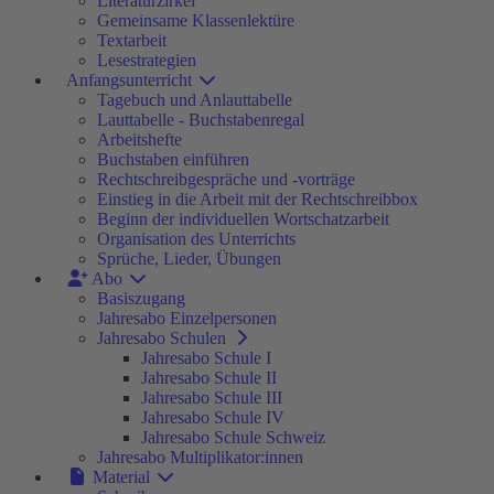
Literaturzirkel
Gemeinsame Klassenlektüre
Textarbeit
Lesestrategien
Anfangsunterricht
Tagebuch und Anlauttabelle
Lauttabelle - Buchstabenregal
Arbeitshefte
Buchstaben einführen
Rechtschreibgespräche und -vorträge
Einstieg in die Arbeit mit der Rechtschreibbox
Beginn der individuellen Wortschatzarbeit
Organisation des Unterrichts
Sprüche, Lieder, Übungen
Abo
Basiszugang
Jahresabo Einzelpersonen
Jahresabo Schulen
Jahresabo Schule I
Jahresabo Schule II
Jahresabo Schule III
Jahresabo Schule IV
Jahresabo Schule Schweiz
Jahresabo Multiplikator:innen
Material