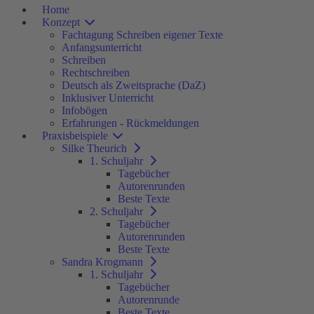
Home
Konzept
Fachtagung Schreiben eigener Texte
Anfangsunterricht
Schreiben
Rechtschreiben
Deutsch als Zweitsprache (DaZ)
Inklusiver Unterricht
Infobögen
Erfahrungen - Rückmeldungen
Praxisbeispiele
Silke Theurich
1. Schuljahr
Tagebücher
Autorenrunden
Beste Texte
2. Schuljahr
Tagebücher
Autorenrunden
Beste Texte
Sandra Krogmann
1. Schuljahr
Tagebücher
Autorenrunde
Beste Texte