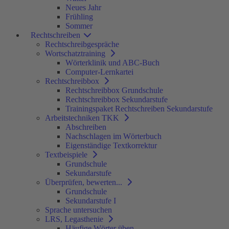
Neues Jahr
Frühling
Sommer
Rechtschreiben
Rechtschreibgespräche
Wortschatztraining
Wörterklinik und ABC-Buch
Computer-Lernkartei
Rechtschreibbox
Rechtschreibbox Grundschule
Rechtschreibbox Sekundarstufe
Trainingspaket Rechtschreiben Sekundarstufe
Arbeitstechniken TKK
Abschreiben
Nachschlagen im Wörterbuch
Eigenständige Textkorrektur
Textbeispiele
Grundschule
Sekundarstufe
Überprüfen, bewerten...
Grundschule
Sekundarstufe I
Sprache untersuchen
LRS, Legasthenie
Häufige Wörter üben