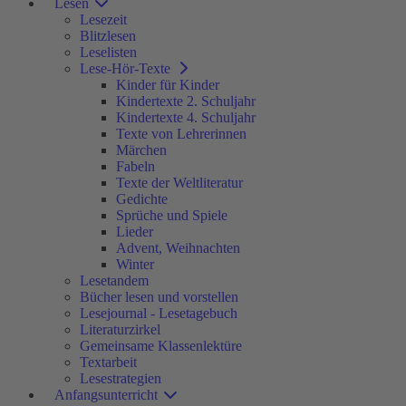
Lesen
Lesezeit
Blitzlesen
Leselisten
Lese-Hör-Texte
Kinder für Kinder
Kindertexte 2. Schuljahr
Kindertexte 4. Schuljahr
Texte von Lehrerinnen
Märchen
Fabeln
Texte der Weltliteratur
Gedichte
Sprüche und Spiele
Lieder
Advent, Weihnachten
Winter
Lesetandem
Bücher lesen und vorstellen
Lesejournal - Lesetagebuch
Literaturzirkel
Gemeinsame Klassenlektüre
Textarbeit
Lesestrategien
Anfangsunterricht