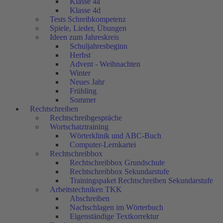
Klasse 4a
Klasse 4d
Tests Schreibkompetenz
Spiele, Lieder, Übungen
Ideen zum Jahreskreis
Schuljahresbeginn
Herbst
Advent - Weihnachten
Winter
Neues Jahr
Frühling
Sommer
Rechtschreiben
Rechtschreibgespräche
Wortschatztraining
Wörterklinik und ABC-Buch
Computer-Lernkartei
Rechtschreibbox
Rechtschreibbox Grundschule
Rechtschreibbox Sekundarstufe
Trainingspaket Rechtschreiben Sekundarstufe
Arbeitstechniken TKK
Abschreiben
Nachschlagen im Wörterbuch
Eigenständige Textkorrektur