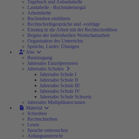
Tagebuch und Anlauttabelle
Lauttabelle - Buchstabenregal
Arbeitshefte
Buchstaben einführen
Rechtschreibgespräche und -vorträge
Einstieg in die Arbeit mit der Rechtschreibbox
Beginn der individuellen Wortschatzarbeit
Organisation des Unterrichts
Sprüche, Lieder, Übungen
Abo
Basiszugang
Jahresabo Einzelpersonen
Jahresabo Schulen
Jahresabo Schule I
Jahresabo Schule II
Jahresabo Schule III
Jahresabo Schule IV
Jahresabo Schule Schweiz
Jahresabo Multiplikator:innen
Material
Schreiben
Rechtschreiben
Lesen
Sprache untersuchen
Anfangsunterricht