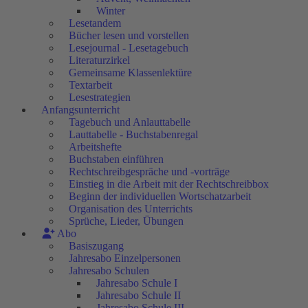
Winter
Lesetandem
Bücher lesen und vorstellen
Lesejournal - Lesetagebuch
Literaturzirkel
Gemeinsame Klassenlektüre
Textarbeit
Lesestrategien
Anfangsunterricht
Tagebuch und Anlauttabelle
Lauttabelle - Buchstabenregal
Arbeitshefte
Buchstaben einführen
Rechtschreibgespräche und -vorträge
Einstieg in die Arbeit mit der Rechtschreibbox
Beginn der individuellen Wortschatzarbeit
Organisation des Unterrichts
Sprüche, Lieder, Übungen
Abo
Basiszugang
Jahresabo Einzelpersonen
Jahresabo Schulen
Jahresabo Schule I
Jahresabo Schule II
Jahresabo Schule III