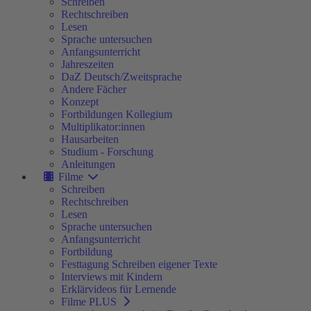
Schreiben
Rechtschreiben
Lesen
Sprache untersuchen
Anfangsunterricht
Jahreszeiten
DaZ Deutsch/Zweitsprache
Andere Fächer
Konzept
Fortbildungen Kollegium
Multiplikator:innen
Hausarbeiten
Studium - Forschung
Anleitungen
Filme
Schreiben
Rechtschreiben
Lesen
Sprache untersuchen
Anfangsunterricht
Fortbildung
Festtagung Schreiben eigener Texte
Interviews mit Kindern
Erklärvideos für Lernende
Filme PLUS