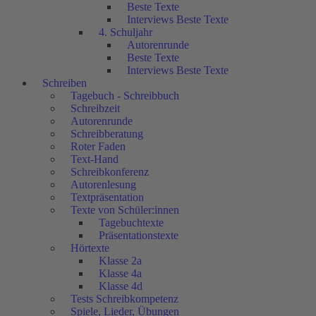
Beste Texte
Interviews Beste Texte
4. Schuljahr
Autorenrunde
Beste Texte
Interviews Beste Texte
Schreiben
Tagebuch - Schreibbuch
Schreibzeit
Autorenrunde
Schreibberatung
Roter Faden
Text-Hand
Schreibkonferenz
Autorenlesung
Textpräsentation
Texte von Schüler:innen
Tagebuchtexte
Präsentationstexte
Hörtexte
Klasse 2a
Klasse 4a
Klasse 4d
Tests Schreibkompetenz
Spiele, Lieder, Übungen