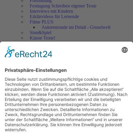
Fortbildung
Festtagung Schreiben eigener Texte
Interviews mit Kindern
Erklärvideos für Lernende
Filme PLUS
Autorenrunde im Detail - Gruselwelt
Sinn&Spiel
Klasse Texte!
Filmausschnitte Grundschule
Filmausschnitte Sekundarstufe
Jedes Kind wertschätzen!
Aktuell
Netzwerk Praxis
Artikel
Artikel 2019
Artikel 2018
Artikel 2017
Artikel 2016
Artikel 2015
Artikel 2014
Artikel 2013
Artikel 2012
Artikel bis 2011
Artikel zum Download - Religion
Artikel zum Download