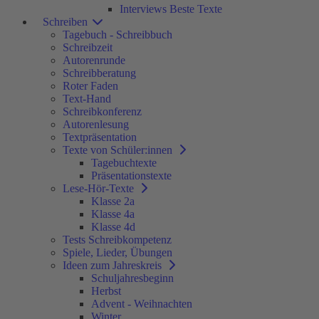
Interviews Beste Texte
Schreiben
Tagebuch - Schreibbuch
Schreibzeit
Autorenrunde
Schreibberatung
Roter Faden
Text-Hand
Schreibkonferenz
Autorenlesung
Textpräsentation
Texte von Schüler:innen
Tagebuchtexte
Präsentationstexte
Lese-Hör-Texte
Klasse 2a
Klasse 4a
Klasse 4d
Tests Schreibkompetenz
Spiele, Lieder, Übungen
Ideen zum Jahreskreis
Schuljahresbeginn
Herbst
Advent - Weihnachten
Winter