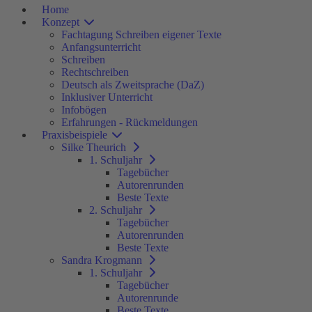
Home
Konzept
Fachtagung Schreiben eigener Texte
Anfangsunterricht
Schreiben
Rechtschreiben
Deutsch als Zweitsprache (DaZ)
Inklusiver Unterricht
Infobögen
Erfahrungen - Rückmeldungen
Praxisbeispiele
Silke Theurich
1. Schuljahr
Tagebücher
Autorenrunden
Beste Texte
2. Schuljahr
Tagebücher
Autorenrunden
Beste Texte
Sandra Krogmann
1. Schuljahr
Tagebücher
Autorenrunde
Beste Texte