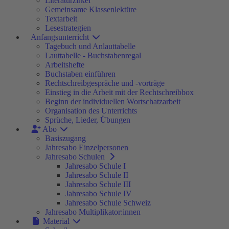
Literaturzirkel
Gemeinsame Klassenlektüre
Textarbeit
Lesestrategien
Anfangsunterricht
Tagebuch und Anlauttabelle
Lauttabelle - Buchstabenregal
Arbeitshefte
Buchstaben einführen
Rechtschreibgespräche und -vorträge
Einstieg in die Arbeit mit der Rechtschreibbox
Beginn der individuellen Wortschatzarbeit
Organisation des Unterrichts
Sprüche, Lieder, Übungen
Abo
Basiszugang
Jahresabo Einzelpersonen
Jahresabo Schulen
Jahresabo Schule I
Jahresabo Schule II
Jahresabo Schule III
Jahresabo Schule IV
Jahresabo Schule Schweiz
Jahresabo Multiplikator:innen
Material