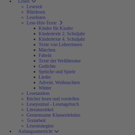
Lesen
Lesezeit
Blitzlesen
Leselisten
Lese-Hör-Texte
Kinder für Kinder
Kindertexte 2. Schuljahr
Kindertexte 4. Schuljahr
Texte von Lehrerinnen
Märchen
Fabeln
Texte der Weltliteratur
Gedichte
Sprüche und Spiele
Lieder
Advent, Weihnachten
Winter
Lesetandem
Bücher lesen und vorstellen
Lesejournal - Lesetagebuch
Literaturzirkel
Gemeinsame Klassenlektüre
Textarbeit
Lesestrategien
Anfangsunterricht