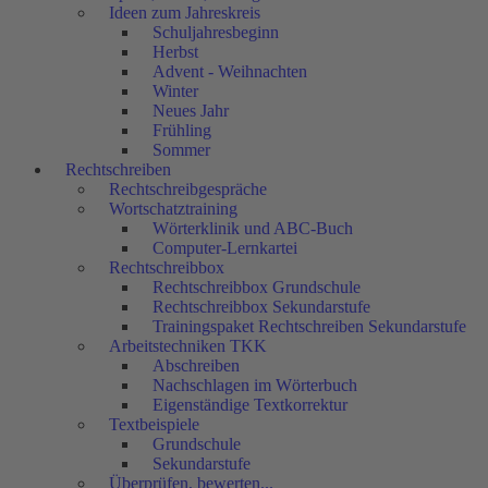
Ideen zum Jahreskreis
Schuljahresbeginn
Herbst
Advent - Weihnachten
Winter
Neues Jahr
Frühling
Sommer
Rechtschreiben
Rechtschreibgespräche
Wortschatztraining
Wörterklinik und ABC-Buch
Computer-Lernkartei
Rechtschreibbox
Rechtschreibbox Grundschule
Rechtschreibbox Sekundarstufe
Trainingspaket Rechtschreiben Sekundarstufe
Arbeitstechniken TKK
Abschreiben
Nachschlagen im Wörterbuch
Eigenständige Textkorrektur
Textbeispiele
Grundschule
Sekundarstufe
Überprüfen, bewerten...