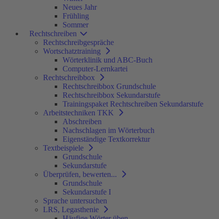
Neues Jahr
Frühling
Sommer
Rechtschreiben
Rechtschreibgespräche
Wortschatztraining
Wörterklinik und ABC-Buch
Computer-Lernkartei
Rechtschreibbox
Rechtschreibbox Grundschule
Rechtschreibbox Sekundarstufe
Trainingspaket Rechtschreiben Sekundarstufe
Arbeitstechniken TKK
Abschreiben
Nachschlagen im Wörterbuch
Eigenständige Textkorrektur
Textbeispiele
Grundschule
Sekundarstufe
Überprüfen, bewerten...
Grundschule
Sekundarstufe I
Sprache untersuchen
LRS, Legasthenie
Häufige Wörter üben