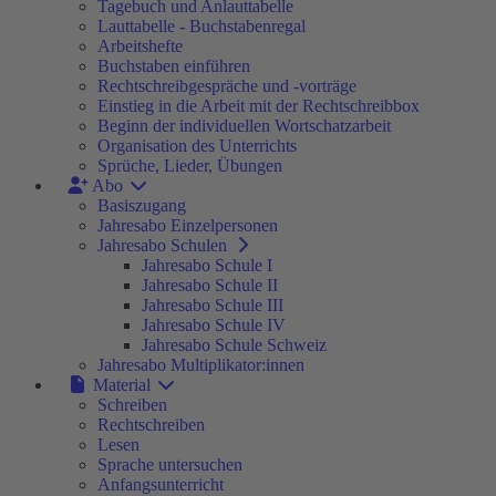
Tagebuch und Anlauttabelle
Lauttabelle - Buchstabenregal
Arbeitshefte
Buchstaben einführen
Rechtschreibgespräche und -vorträge
Einstieg in die Arbeit mit der Rechtschreibbox
Beginn der individuellen Wortschatzarbeit
Organisation des Unterrichts
Sprüche, Lieder, Übungen
Abo
Basiszugang
Jahresabo Einzelpersonen
Jahresabo Schulen
Jahresabo Schule I
Jahresabo Schule II
Jahresabo Schule III
Jahresabo Schule IV
Jahresabo Schule Schweiz
Jahresabo Multiplikator:innen
Material
Schreiben
Rechtschreiben
Lesen
Sprache untersuchen
Anfangsunterricht