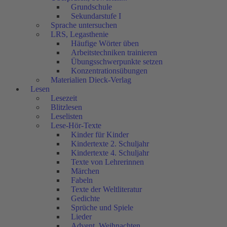
Grundschule
Sekundarstufe I
Sprache untersuchen
LRS, Legasthenie
Häufige Wörter üben
Arbeitstechniken trainieren
Übungsschwerpunkte setzen
Konzentrationsübungen
Materialien Dieck-Verlag
Lesen
Lesezeit
Blitzlesen
Leselisten
Lese-Hör-Texte
Kinder für Kinder
Kindertexte 2. Schuljahr
Kindertexte 4. Schuljahr
Texte von Lehrerinnen
Märchen
Fabeln
Texte der Weltliteratur
Gedichte
Sprüche und Spiele
Lieder
Advent, Weihnachten