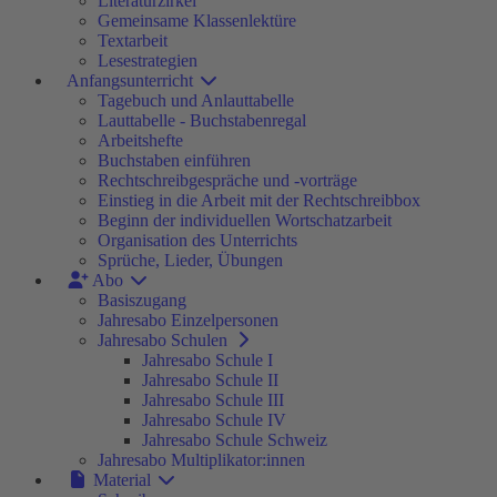
Literaturzirkel
Gemeinsame Klassenlektüre
Textarbeit
Lesestrategien
Anfangsunterricht
Tagebuch und Anlauttabelle
Lauttabelle - Buchstabenregal
Arbeitshefte
Buchstaben einführen
Rechtschreibgespräche und -vorträge
Einstieg in die Arbeit mit der Rechtschreibbox
Beginn der individuellen Wortschatzarbeit
Organisation des Unterrichts
Sprüche, Lieder, Übungen
Abo
Basiszugang
Jahresabo Einzelpersonen
Jahresabo Schulen
Jahresabo Schule I
Jahresabo Schule II
Jahresabo Schule III
Jahresabo Schule IV
Jahresabo Schule Schweiz
Jahresabo Multiplikator:innen
Material