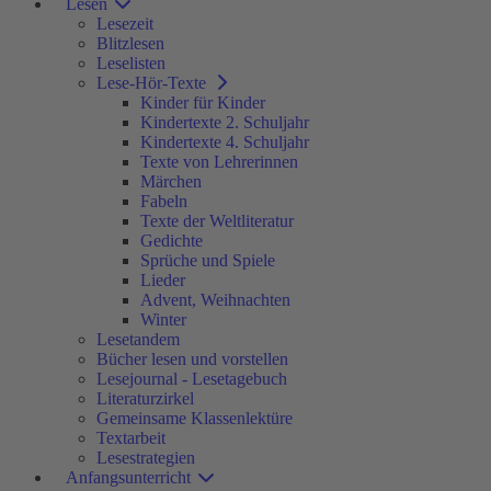
Lesen
Lesezeit
Blitzlesen
Leselisten
Lese-Hör-Texte
Kinder für Kinder
Kindertexte 2. Schuljahr
Kindertexte 4. Schuljahr
Texte von Lehrerinnen
Märchen
Fabeln
Texte der Weltliteratur
Gedichte
Sprüche und Spiele
Lieder
Advent, Weihnachten
Winter
Lesetandem
Bücher lesen und vorstellen
Lesejournal - Lesetagebuch
Literaturzirkel
Gemeinsame Klassenlektüre
Textarbeit
Lesestrategien
Anfangsunterricht