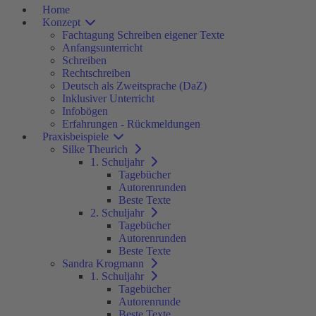
Home
Konzept
Fachtagung Schreiben eigener Texte
Anfangsunterricht
Schreiben
Rechtschreiben
Deutsch als Zweitsprache (DaZ)
Inklusiver Unterricht
Infobögen
Erfahrungen - Rückmeldungen
Praxisbeispiele
Silke Theurich
1. Schuljahr
Tagebücher
Autorenrunden
Beste Texte
2. Schuljahr
Tagebücher
Autorenrunden
Beste Texte
Sandra Krogmann
1. Schuljahr
Tagebücher
Autorenrunde
Beste Texte