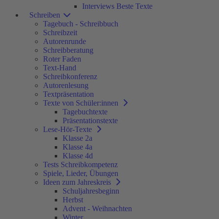
Interviews Beste Texte
Schreiben
Tagebuch - Schreibbuch
Schreibzeit
Autorenrunde
Schreibberatung
Roter Faden
Text-Hand
Schreibkonferenz
Autorenlesung
Textpräsentation
Texte von Schüler:innen
Tagebuchtexte
Präsentationstexte
Lese-Hör-Texte
Klasse 2a
Klasse 4a
Klasse 4d
Tests Schreibkompetenz
Spiele, Lieder, Übungen
Ideen zum Jahreskreis
Schuljahresbeginn
Herbst
Advent - Weihnachten
Winter