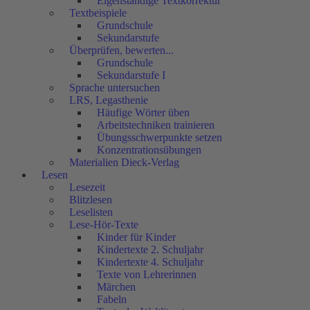
Eigenständige Textkorrektur
Textbeispiele
Grundschule
Sekundarstufe
Überprüfen, bewerten...
Grundschule
Sekundarstufe I
Sprache untersuchen
LRS, Legasthenie
Häufige Wörter üben
Arbeitstechniken trainieren
Übungsschwerpunkte setzen
Konzentrationsübungen
Materialien Dieck-Verlag
Lesen
Lesezeit
Blitzlesen
Leselisten
Lese-Hör-Texte
Kinder für Kinder
Kindertexte 2. Schuljahr
Kindertexte 4. Schuljahr
Texte von Lehrerinnen
Märchen
Fabeln