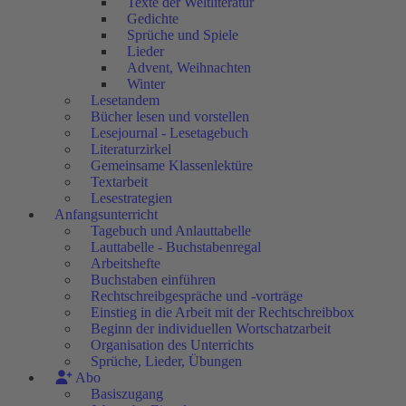
Texte der Weltliteratur
Gedichte
Sprüche und Spiele
Lieder
Advent, Weihnachten
Winter
Lesetandem
Bücher lesen und vorstellen
Lesejournal - Lesetagebuch
Literaturzirkel
Gemeinsame Klassenlektüre
Textarbeit
Lesestrategien
Anfangsunterricht
Tagebuch und Anlauttabelle
Lauttabelle - Buchstabenregal
Arbeitshefte
Buchstaben einführen
Rechtschreibgespräche und -vorträge
Einstieg in die Arbeit mit der Rechtschreibbox
Beginn der individuellen Wortschatzarbeit
Organisation des Unterrichts
Sprüche, Lieder, Übungen
Abo
Basiszugang