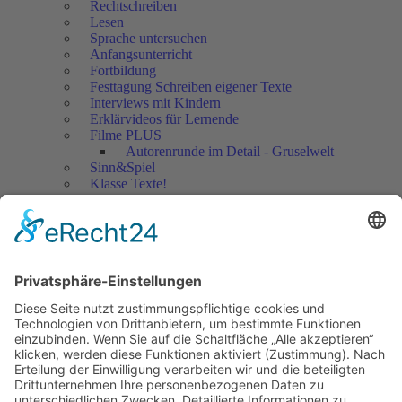
Rechtschreiben
Lesen
Sprache untersuchen
Anfangsunterricht
Fortbildung
Festtagung Schreiben eigener Texte
Interviews mit Kindern
Erklärvideos für Lernende
Filme PLUS
Autorenrunde im Detail - Gruselwelt
Sinn&Spiel
Klasse Texte!
Filmausschnitte Grundschule
Filmausschnitte Sekundarstufe
Jedes Kind wertschätzen!
Aktuell
Netzwerk Praxis
Artikel
Artikel 2019
Artikel 2018
Artikel 2017
Artikel 2016
Artikel 2015
Artikel 2014
Artikel 2013