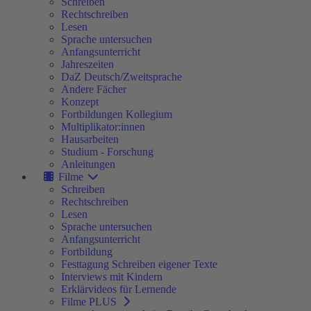
Schreiben
Rechtschreiben
Lesen
Sprache untersuchen
Anfangsunterricht
Jahreszeiten
DaZ Deutsch/Zweitsprache
Andere Fächer
Konzept
Fortbildungen Kollegium
Multiplikator:innen
Hausarbeiten
Studium - Forschung
Anleitungen
Filme
Schreiben
Rechtschreiben
Lesen
Sprache untersuchen
Anfangsunterricht
Fortbildung
Festtagung Schreiben eigener Texte
Interviews mit Kindern
Erklärvideos für Lernende
Filme PLUS