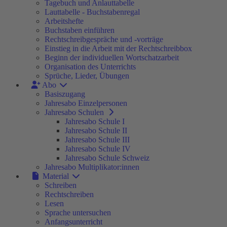
Tagebuch und Anlauttabelle
Lauttabelle - Buchstabenregal
Arbeitshefte
Buchstaben einführen
Rechtschreibgespräche und -vorträge
Einstieg in die Arbeit mit der Rechtschreibbox
Beginn der individuellen Wortschatzarbeit
Organisation des Unterrichts
Sprüche, Lieder, Übungen
Abo
Basiszugang
Jahresabo Einzelpersonen
Jahresabo Schulen
Jahresabo Schule I
Jahresabo Schule II
Jahresabo Schule III
Jahresabo Schule IV
Jahresabo Schule Schweiz
Jahresabo Multiplikator:innen
Material
Schreiben
Rechtschreiben
Lesen
Sprache untersuchen
Anfangsunterricht