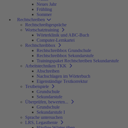
Neues Jahr
Frühling
Sommer
Rechtschreiben
Rechtschreibgespräche
Wortschatztraining
Wörterklinik und ABC-Buch
Computer-Lernkartei
Rechtschreibbox
Rechtschreibbox Grundschule
Rechtschreibbox Sekundarstufe
Trainingspaket Rechtschreiben Sekundarstufe
Arbeitstechniken TKK
Abschreiben
Nachschlagen im Wörterbuch
Eigenständige Textkorrektur
Textbeispiele
Grundschule
Sekundarstufe
Überprüfen, bewerten...
Grundschule
Sekundarstufe I
Sprache untersuchen
LRS, Legasthenie
Häufige Wörter üben