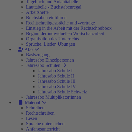
Tagebuch und Anlauttabelle
Lauttabelle - Buchstabenregal
Arbeitshefte
Buchstaben einführen
Rechtschreibgespräche und -vorträge
Einstieg in die Arbeit mit der Rechtschreibbox
Beginn der individuellen Wortschatzarbeit
Organisation des Unterrichts
Sprüche, Lieder, Übungen
Abo
Basiszugang
Jahresabo Einzelpersonen
Jahresabo Schulen
Jahresabo Schule I
Jahresabo Schule II
Jahresabo Schule III
Jahresabo Schule IV
Jahresabo Schule Schweiz
Jahresabo Multiplikator:innen
Material
Schreiben
Rechtschreiben
Lesen
Sprache untersuchen
Anfangsunterricht