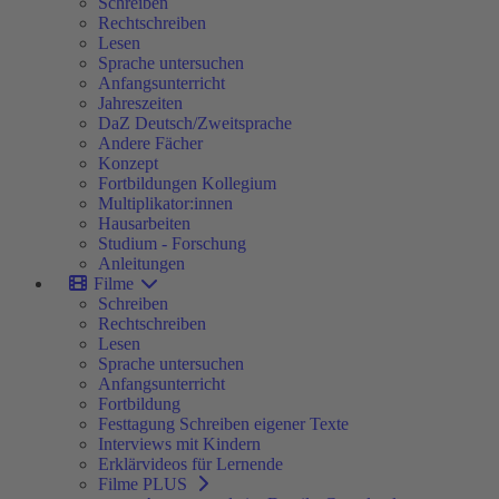
Schreiben
Rechtschreiben
Lesen
Sprache untersuchen
Anfangsunterricht
Jahreszeiten
DaZ Deutsch/Zweitsprache
Andere Fächer
Konzept
Fortbildungen Kollegium
Multiplikator:innen
Hausarbeiten
Studium - Forschung
Anleitungen
Filme
Schreiben
Rechtschreiben
Lesen
Sprache untersuchen
Anfangsunterricht
Fortbildung
Festtagung Schreiben eigener Texte
Interviews mit Kindern
Erklärvideos für Lernende
Filme PLUS