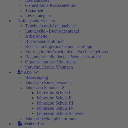
Literaturzirkel
Gemeinsame Klassenlektüre
Textarbeit
Lesestrategien
Anfangsunterricht
Tagebuch und Anlauttabelle
Lauttabelle - Buchstabenregal
Arbeitshefte
Buchstaben einführen
Rechtschreibgespräche und -vorträge
Einstieg in die Arbeit mit der Rechtschreibbox
Beginn der individuellen Wortschatzarbeit
Organisation des Unterrichts
Sprüche, Lieder, Übungen
Abo
Basiszugang
Jahresabo Einzelpersonen
Jahresabo Schulen
Jahresabo Schule I
Jahresabo Schule II
Jahresabo Schule III
Jahresabo Schule IV
Jahresabo Schule Schweiz
Jahresabo Multiplikator:innen
Material