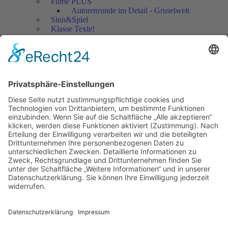
Filme PLUS
Autorenrunde im Detail - Gruselwelt
Sinn&Spiel
Klasse Texte!
Filmausschnitte Grundschule
Filmausschnitte Sekundarstufe
Jedes Kind wertschätzen!
Aktuell
Netzwerk Praxis
Artikel
Artikel 2019
Artikel 2018
Artikel 2017
Artikel 2016
Artikel 2015
Artikel 2014
Artikel 2013
Artikel 2012
Artikel bis 2011
Artikel zum Download - Religion
Artikel zum Download
Bücher
Schreiben eigener Texte
Autorenrunden
Individuelle Lernwege Teil I