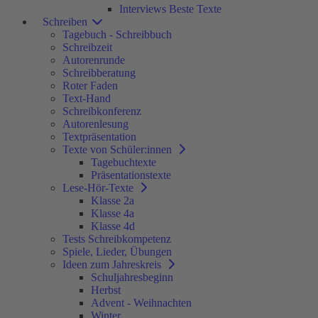
Interviews Beste Texte
Schreiben
Tagebuch - Schreibbuch
Schreibzeit
Autorenrunde
Schreibberatung
Roter Faden
Text-Hand
Schreibkonferenz
Autorenlesung
Textpräsentation
Texte von Schüler:innen
Tagebuchtexte
Präsentationstexte
Lese-Hör-Texte
Klasse 2a
Klasse 4a
Klasse 4d
Tests Schreibkompetenz
Spiele, Lieder, Übungen
Ideen zum Jahreskreis
Schuljahresbeginn
Herbst
Advent - Weihnachten
Winter