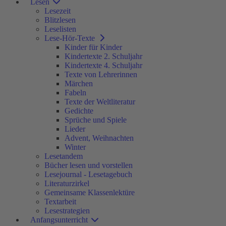
Lesen
Lesezeit
Blitzlesen
Leselisten
Lese-Hör-Texte
Kinder für Kinder
Kindertexte 2. Schuljahr
Kindertexte 4. Schuljahr
Texte von Lehrerinnen
Märchen
Fabeln
Texte der Weltliteratur
Gedichte
Sprüche und Spiele
Lieder
Advent, Weihnachten
Winter
Lesetandem
Bücher lesen und vorstellen
Lesejournal - Lesetagebuch
Literaturzirkel
Gemeinsame Klassenlektüre
Textarbeit
Lesestrategien
Anfangsunterricht