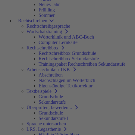
Neues Jahr
Frühling
Sommer
Rechtschreiben
Rechtschreibgespräche
Wortschatztraining
Wörterklinik und ABC-Buch
Computer-Lernkartei
Rechtschreibbox
Rechtschreibbox Grundschule
Rechtschreibbox Sekundarstufe
Trainingspaket Rechtschreiben Sekundarstufe
Arbeitstechniken TKK
Abschreiben
Nachschlagen im Wörterbuch
Eigenständige Textkorrektur
Textbeispiele
Grundschule
Sekundarstufe
Überprüfen, bewerten...
Grundschule
Sekundarstufe I
Sprache untersuchen
LRS, Legasthenie
Häufige Wörter üben