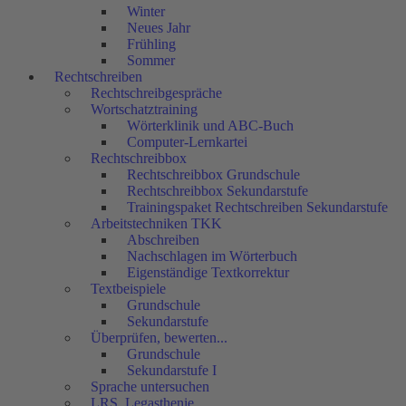
Winter
Neues Jahr
Frühling
Sommer
Rechtschreiben
Rechtschreibgespräche
Wortschatztraining
Wörterklinik und ABC-Buch
Computer-Lernkartei
Rechtschreibbox
Rechtschreibbox Grundschule
Rechtschreibbox Sekundarstufe
Trainingspaket Rechtschreiben Sekundarstufe
Arbeitstechniken TKK
Abschreiben
Nachschlagen im Wörterbuch
Eigenständige Textkorrektur
Textbeispiele
Grundschule
Sekundarstufe
Überprüfen, bewerten...
Grundschule
Sekundarstufe I
Sprache untersuchen
LRS, Legasthenie