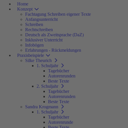
Home
Konzept
Fachtagung Schreiben eigener Texte
Anfangsunterricht
Schreiben
Rechtschreiben
Deutsch als Zweitsprache (DaZ)
Inklusiver Unterricht
Infobögen
Erfahrungen - Rückmeldungen
Praxisbeispiele
Silke Theurich
1. Schuljahr
Tagebücher
Autorenrunden
Beste Texte
2. Schuljahr
Tagebücher
Autorenrunden
Beste Texte
Sandra Krogmann
1. Schuljahr
Tagebücher
Autorenrunde
Beste Texte