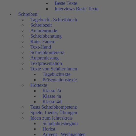
Beste Texte
Interviews Beste Texte
Schreiben
Tagebuch - Schreibbuch
Schreibzeit
Autorenrunde
Schreibberatung
Roter Faden
Text-Hand
Schreibkonferenz
Autorenlesung
Textpräsentation
Texte von Schüler:innen
Tagebuchtexte
Präsentationstexte
Hörtexte
Klasse 2a
Klasse 4a
Klasse 4d
Tests Schreibkompetenz
Spiele, Lieder, Übungen
Ideen zum Jahreskreis
Schuljahresbeginn
Herbst
Advent - Weihnachten