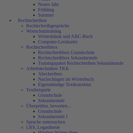
Neues Jahr
Frühling
Sommer
Rechtschreiben
Rechtschreibgespräche
Wortschatztraining
Wörterklinik und ABC-Buch
Computer-Lernkartei
Rechtschreibbox
Rechtschreibbox Grundschule
Rechtschreibbox Sekundarstufe
Trainingspaket Rechtschreiben Sekundarstufe
Arbeitstechniken TKK
Abschreiben
Nachschlagen im Wörterbuch
Eigenständige Textkorrektur
Textbeispiele
Grundschule
Sekundarstufe
Überprüfen, bewerten...
Grundschule
Sekundarstufe I
Sprache untersuchen
LRS, Legasthenie
Häufige Wörter üben