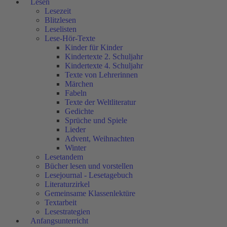
Lesen
Lesezeit
Blitzlesen
Leselisten
Lese-Hör-Texte
Kinder für Kinder
Kindertexte 2. Schuljahr
Kindertexte 4. Schuljahr
Texte von Lehrerinnen
Märchen
Fabeln
Texte der Weltliteratur
Gedichte
Sprüche und Spiele
Lieder
Advent, Weihnachten
Winter
Lesetandem
Bücher lesen und vorstellen
Lesejournal - Lesetagebuch
Literaturzirkel
Gemeinsame Klassenlektüre
Textarbeit
Lesestrategien
Anfangsunterricht