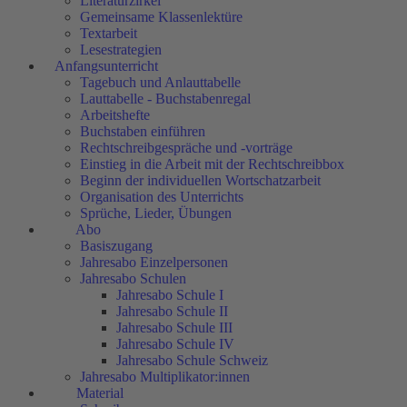
Literaturzirkel
Gemeinsame Klassenlektüre
Textarbeit
Lesestrategien
Anfangsunterricht
Tagebuch und Anlauttabelle
Lauttabelle - Buchstabenregal
Arbeitshefte
Buchstaben einführen
Rechtschreibgespräche und -vorträge
Einstieg in die Arbeit mit der Rechtschreibbox
Beginn der individuellen Wortschatzarbeit
Organisation des Unterrichts
Sprüche, Lieder, Übungen
Abo
Basiszugang
Jahresabo Einzelpersonen
Jahresabo Schulen
Jahresabo Schule I
Jahresabo Schule II
Jahresabo Schule III
Jahresabo Schule IV
Jahresabo Schule Schweiz
Jahresabo Multiplikator:innen
Material