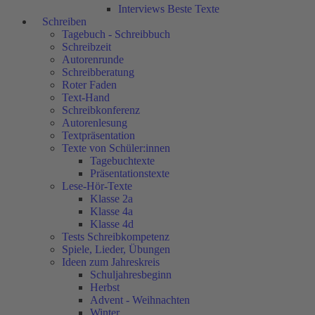
Interviews Beste Texte
Schreiben
Tagebuch - Schreibbuch
Schreibzeit
Autorenrunde
Schreibberatung
Roter Faden
Text-Hand
Schreibkonferenz
Autorenlesung
Textpräsentation
Texte von Schüler:innen
Tagebuchtexte
Präsentationstexte
Lese-Hör-Texte
Klasse 2a
Klasse 4a
Klasse 4d
Tests Schreibkompetenz
Spiele, Lieder, Übungen
Ideen zum Jahreskreis
Schuljahresbeginn
Herbst
Advent - Weihnachten
Winter