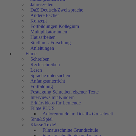
Jahreszeiten
DaZ Deutsch/Zweitsprache
Andere Fächer
Konzept
Fortbildungen Kollegium
Multiplikator:innen
Hausarbeiten
Studium - Forschung
Anleitungen
Filme
Schreiben
Rechtschreiben
Lesen
Sprache untersuchen
Anfangsunterricht
Fortbildung
Festtagung Schreiben eigener Texte
Interviews mit Kindern
Erklärvideos für Lernende
Filme PLUS
Autorenrunde im Detail - Gruselwelt
Sinn&Spiel
Klasse Texte!
Filmausschnitte Grundschule
Filmausschnitte Sekundarstufe