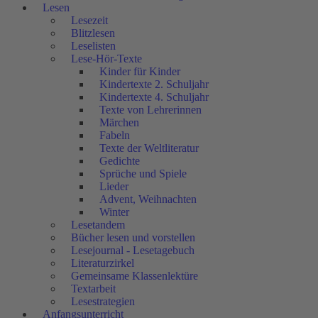
Lesen
Lesezeit
Blitzlesen
Leselisten
Lese-Hör-Texte
Kinder für Kinder
Kindertexte 2. Schuljahr
Kindertexte 4. Schuljahr
Texte von Lehrerinnen
Märchen
Fabeln
Texte der Weltliteratur
Gedichte
Sprüche und Spiele
Lieder
Advent, Weihnachten
Winter
Lesetandem
Bücher lesen und vorstellen
Lesejournal - Lesetagebuch
Literaturzirkel
Gemeinsame Klassenlektüre
Textarbeit
Lesestrategien
Anfangsunterricht