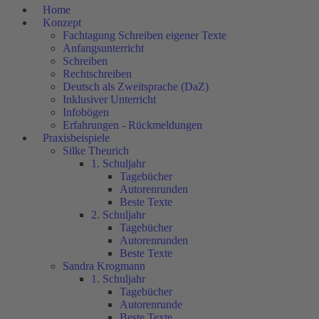
Home
Konzept
Fachtagung Schreiben eigener Texte
Anfangsunterricht
Schreiben
Rechtschreiben
Deutsch als Zweitsprache (DaZ)
Inklusiver Unterricht
Infobögen
Erfahrungen - Rückmeldungen
Praxisbeispiele
Silke Theurich
1. Schuljahr
Tagebücher
Autorenrunden
Beste Texte
2. Schuljahr
Tagebücher
Autorenrunden
Beste Texte
Sandra Krogmann
1. Schuljahr
Tagebücher
Autorenrunde
Beste Texte