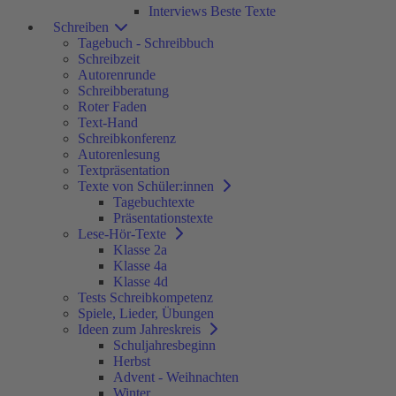
Interviews Beste Texte
Schreiben
Tagebuch - Schreibbuch
Schreibzeit
Autorenrunde
Schreibberatung
Roter Faden
Text-Hand
Schreibkonferenz
Autorenlesung
Textpräsentation
Texte von Schüler:innen
Tagebuchtexte
Präsentationstexte
Lese-Hör-Texte
Klasse 2a
Klasse 4a
Klasse 4d
Tests Schreibkompetenz
Spiele, Lieder, Übungen
Ideen zum Jahreskreis
Schuljahresbeginn
Herbst
Advent - Weihnachten
Winter