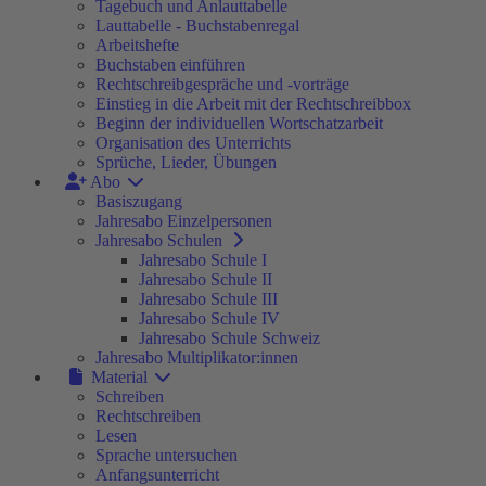
Tagebuch und Anlauttabelle
Lauttabelle - Buchstabenregal
Arbeitshefte
Buchstaben einführen
Rechtschreibgespräche und -vorträge
Einstieg in die Arbeit mit der Rechtschreibbox
Beginn der individuellen Wortschatzarbeit
Organisation des Unterrichts
Sprüche, Lieder, Übungen
Abo
Basiszugang
Jahresabo Einzelpersonen
Jahresabo Schulen
Jahresabo Schule I
Jahresabo Schule II
Jahresabo Schule III
Jahresabo Schule IV
Jahresabo Schule Schweiz
Jahresabo Multiplikator:innen
Material
Schreiben
Rechtschreiben
Lesen
Sprache untersuchen
Anfangsunterricht