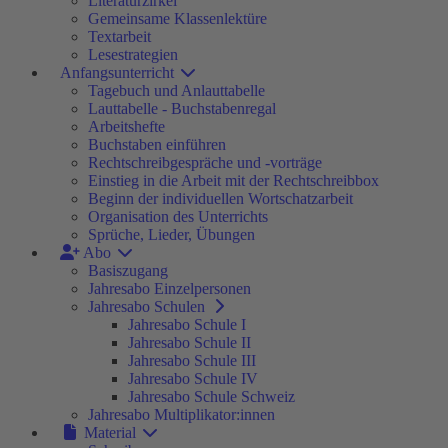
Literaturzirkel
Gemeinsame Klassenlektüre
Textarbeit
Lesestrategien
Anfangsunterricht
Tagebuch und Anlauttabelle
Lauttabelle - Buchstabenregal
Arbeitshefte
Buchstaben einführen
Rechtschreibgespräche und -vorträge
Einstieg in die Arbeit mit der Rechtschreibbox
Beginn der individuellen Wortschatzarbeit
Organisation des Unterrichts
Sprüche, Lieder, Übungen
Abo
Basiszugang
Jahresabo Einzelpersonen
Jahresabo Schulen
Jahresabo Schule I
Jahresabo Schule II
Jahresabo Schule III
Jahresabo Schule IV
Jahresabo Schule Schweiz
Jahresabo Multiplikator:innen
Material