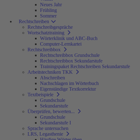
Neues Jahr
Frühling
Sommer
Rechtschreiben
Rechtschreibgespräche
Wortschatztraining
Wörterklinik und ABC-Buch
Computer-Lernkartei
Rechtschreibbox
Rechtschreibbox Grundschule
Rechtschreibbox Sekundarstufe
Trainingspaket Rechtschreiben Sekundarstufe
Arbeitstechniken TKK
Abschreiben
Nachschlagen im Wörterbuch
Eigenständige Textkorrektur
Textbeispiele
Grundschule
Sekundarstufe
Überprüfen, bewerten...
Grundschule
Sekundarstufe I
Sprache untersuchen
LRS, Legasthenie
Häufige Wörter üben