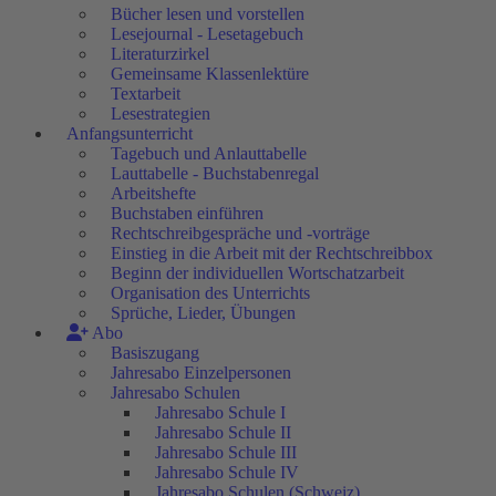
Bücher lesen und vorstellen
Lesejournal - Lesetagebuch
Literaturzirkel
Gemeinsame Klassenlektüre
Textarbeit
Lesestrategien
Anfangsunterricht
Tagebuch und Anlauttabelle
Lauttabelle - Buchstabenregal
Arbeitshefte
Buchstaben einführen
Rechtschreibgespräche und -vorträge
Einstieg in die Arbeit mit der Rechtschreibbox
Beginn der individuellen Wortschatzarbeit
Organisation des Unterrichts
Sprüche, Lieder, Übungen
Abo
Basiszugang
Jahresabo Einzelpersonen
Jahresabo Schulen
Jahresabo Schule I
Jahresabo Schule II
Jahresabo Schule III
Jahresabo Schule IV
Jahresabo Schulen (Schweiz)