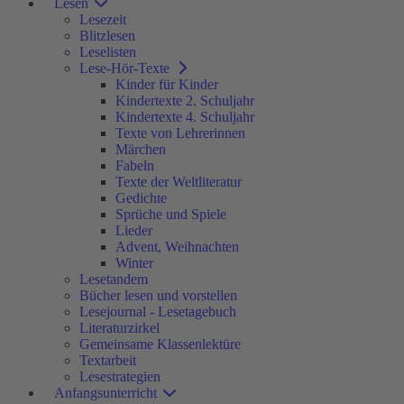
Lesen
Lesezeit
Blitzlesen
Leselisten
Lese-Hör-Texte
Kinder für Kinder
Kindertexte 2. Schuljahr
Kindertexte 4. Schuljahr
Texte von Lehrerinnen
Märchen
Fabeln
Texte der Weltliteratur
Gedichte
Sprüche und Spiele
Lieder
Advent, Weihnachten
Winter
Lesetandem
Bücher lesen und vorstellen
Lesejournal - Lesetagebuch
Literaturzirkel
Gemeinsame Klassenlektüre
Textarbeit
Lesestrategien
Anfangsunterricht