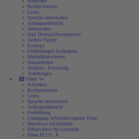
Schreiben
Rechtschreiben
Lesen
Sprache untersuchen
Anfangsunterricht
Jahreszeiten
DaZ Deutsch/Zweitsprache
Andere Fächer
Konzept
Fortbildungen Kollegium
Multiplikator:innen
Hausarbeiten
Studium - Forschung
Anleitungen
Filme
Schreiben
Rechtschreiben
Lesen
Sprache untersuchen
Anfangsunterricht
Fortbildung
Festtagung Schreiben eigener Texte
Interviews mit Kindern
Erklärvideos für Lernende
Filme PLUS