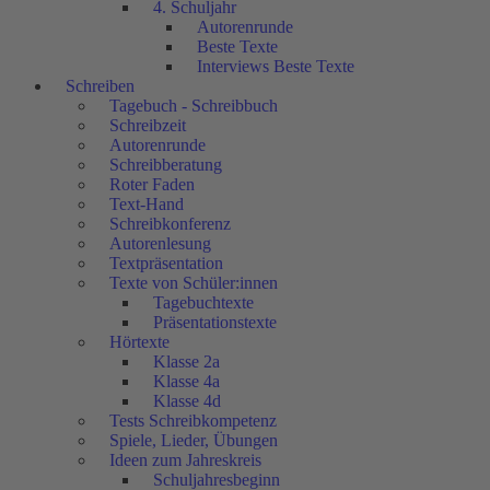
4. Schuljahr
Autorenrunde
Beste Texte
Interviews Beste Texte
Schreiben
Tagebuch - Schreibbuch
Schreibzeit
Autorenrunde
Schreibberatung
Roter Faden
Text-Hand
Schreibkonferenz
Autorenlesung
Textpräsentation
Texte von Schüler:innen
Tagebuchtexte
Präsentationstexte
Hörtexte
Klasse 2a
Klasse 4a
Klasse 4d
Tests Schreibkompetenz
Spiele, Lieder, Übungen
Ideen zum Jahreskreis
Schuljahresbeginn