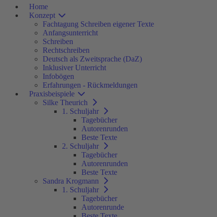
Home
Konzept
Fachtagung Schreiben eigener Texte
Anfangsunterricht
Schreiben
Rechtschreiben
Deutsch als Zweitsprache (DaZ)
Inklusiver Unterricht
Infobögen
Erfahrungen - Rückmeldungen
Praxisbeispiele
Silke Theurich
1. Schuljahr
Tagebücher
Autorenrunden
Beste Texte
2. Schuljahr
Tagebücher
Autorenrunden
Beste Texte
Sandra Krogmann
1. Schuljahr
Tagebücher
Autorenrunde
Beste Texte