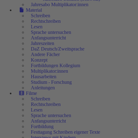
Jahresabo Multiplikator:innen
Material
Schreiben
Rechtschreiben
Lesen
Sprache untersuchen
Anfangsunterricht
Jahreszeiten
DaZ Deutsch/Zweitsprache
Andere Fächer
Konzept
Fortbildungen Kollegium
Multiplikator:innen
Hausarbeiten
Studium - Forschung
Anleitungen
Filme
Schreiben
Rechtschreiben
Lesen
Sprache untersuchen
Anfangsunterricht
Fortbildung
Festtagung Schreiben eigener Texte
Interviews mit Kindern