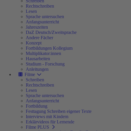
Schreiben
Rechtschreiben
Lesen
Sprache untersuchen
Anfangsunterricht
Jahreszeiten
DaZ Deutsch/Zweitsprache
Andere Fächer
Konzept
Fortbildungen Kollegium
Multiplikator:innen
Hausarbeiten
Studium - Forschung
Anleitungen
Filme
Schreiben
Rechtschreiben
Lesen
Sprache untersuchen
Anfangsunterricht
Fortbildung
Festtagung Schreiben eigener Texte
Interviews mit Kindern
Erklärvideos für Lernende
Filme PLUS