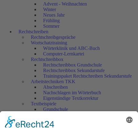
Advent - Weihnachten
Winter
Neues Jahr
Frühling
Sommer
Rechtschreiben
Rechtschreibgespräche
Wortschatztraining
Wörterklinik und ABC-Buch
Computer-Lernkartei
Rechtschreibbox
Rechtschreibbox Grundschule
Rechtschreibbox Sekundarstufe
Trainingspaket Rechtschreiben Sekundarstufe
Arbeitstechniken TKK
Abschreiben
Nachschlagen im Wörterbuch
Eigenständige Textkorrektur
Textbeispiele
Grundschule
Sekundarstufe
Überprüfen, bewerten...
Grundschule
Sekundarstufe I
Sprache untersuchen