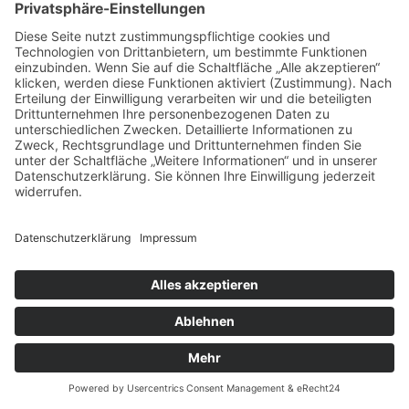
LRS, Legasthenie
Häufige Wörter üben
Arbeitstechniken trainieren
Übungsschwerpunkte setzen
Konzentrationsübungen
Materialien Dieck-Verlag
Lesen
Lesezeit
Blitzlesen
Leselisten
Lese-Hör-Texte
Kinder für Kinder
Kindertexte 2. Schuljahr
Kindertexte 4. Schuljahr
Texte von Lehrerinnen
Märchen
Fabeln
Texte der Weltliteratur
Gedichte
Sprüche und Spiele
Lieder
Advent, Weihnachten
Winter
Lesetandem
Bücher lesen und vorstellen