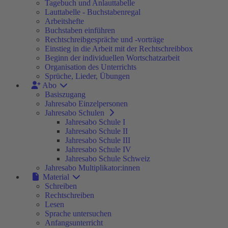
Tagebuch und Anlauttabelle
Lauttabelle - Buchstabenregal
Arbeitshefte
Buchstaben einführen
Rechtschreibgespräche und -vorträge
Einstieg in die Arbeit mit der Rechtschreibbox
Beginn der individuellen Wortschatzarbeit
Organisation des Unterrichts
Sprüche, Lieder, Übungen
Abo
Basiszugang
Jahresabo Einzelpersonen
Jahresabo Schulen
Jahresabo Schule I
Jahresabo Schule II
Jahresabo Schule III
Jahresabo Schule IV
Jahresabo Schule Schweiz
Jahresabo Multiplikator:innen
Material
Schreiben
Rechtschreiben
Lesen
Sprache untersuchen
Anfangsunterricht