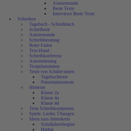
Autorenrunde
Beste Texte
Interviews Beste Texte
Schreiben
Tagebuch - Schreibbuch
Schreibzeit
Autorenrunde
Schreibberatung
Roter Faden
Text-Hand
Schreibkonferenz
Autorenlesung
Textpräsentation
Texte von Schüler:innen
Tagebuchtexte
Präsentationstexte
Hörtexte
Klasse 2a
Klasse 4a
Klasse 4d
Tests Schreibkompetenz
Spiele, Lieder, Übungen
Ideen zum Jahreskreis
Schuljahresbeginn
Herbst