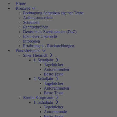
Home
Konzept
Fachtagung Schreiben eigener Texte
Anfangsunterricht
Schreiben
Rechtschreiben
Deutsch als Zweitsprache (DaZ)
Inklusiver Unterricht
Infobögen
Erfahrungen - Rückmeldungen
Praxisbeispiele
Silke Theurich
1. Schuljahr
Tagebücher
Autorenrunden
Beste Texte
2. Schuljahr
Tagebücher
Autorenrunden
Beste Texte
Sandra Krogmann
1. Schuljahr
Tagebücher
Autorenrunde
Beste Texte