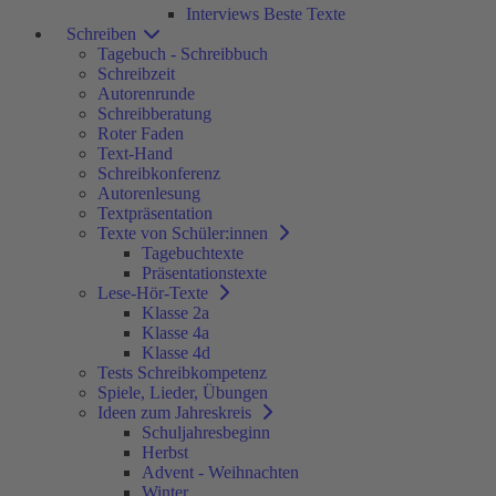
Interviews Beste Texte
Schreiben
Tagebuch - Schreibbuch
Schreibzeit
Autorenrunde
Schreibberatung
Roter Faden
Text-Hand
Schreibkonferenz
Autorenlesung
Textpräsentation
Texte von Schüler:innen
Tagebuchtexte
Präsentationstexte
Lese-Hör-Texte
Klasse 2a
Klasse 4a
Klasse 4d
Tests Schreibkompetenz
Spiele, Lieder, Übungen
Ideen zum Jahreskreis
Schuljahresbeginn
Herbst
Advent - Weihnachten
Winter