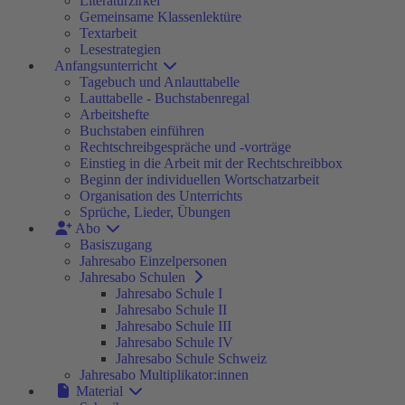
Literaturzirkel
Gemeinsame Klassenlektüre
Textarbeit
Lesestrategien
Anfangsunterricht
Tagebuch und Anlauttabelle
Lauttabelle - Buchstabenregal
Arbeitshefte
Buchstaben einführen
Rechtschreibgespräche und -vorträge
Einstieg in die Arbeit mit der Rechtschreibbox
Beginn der individuellen Wortschatzarbeit
Organisation des Unterrichts
Sprüche, Lieder, Übungen
Abo
Basiszugang
Jahresabo Einzelpersonen
Jahresabo Schulen
Jahresabo Schule I
Jahresabo Schule II
Jahresabo Schule III
Jahresabo Schule IV
Jahresabo Schule Schweiz
Jahresabo Multiplikator:innen
Material