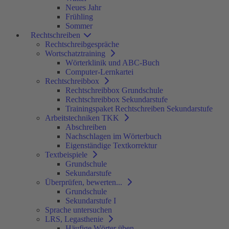
Neues Jahr
Frühling
Sommer
Rechtschreiben
Rechtschreibgespräche
Wortschatztraining
Wörterklinik und ABC-Buch
Computer-Lernkartei
Rechtschreibbox
Rechtschreibbox Grundschule
Rechtschreibbox Sekundarstufe
Trainingspaket Rechtschreiben Sekundarstufe
Arbeitstechniken TKK
Abschreiben
Nachschlagen im Wörterbuch
Eigenständige Textkorrektur
Textbeispiele
Grundschule
Sekundarstufe
Überprüfen, bewerten...
Grundschule
Sekundarstufe I
Sprache untersuchen
LRS, Legasthenie
Häufige Wörter üben