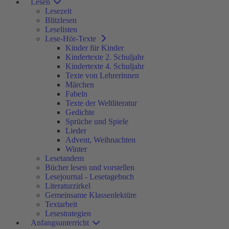
Lesen
Lesezeit
Blitzlesen
Leselisten
Lese-Hör-Texte
Kinder für Kinder
Kindertexte 2. Schuljahr
Kindertexte 4. Schuljahr
Texte von Lehrerinnen
Märchen
Fabeln
Texte der Weltliteratur
Gedichte
Sprüche und Spiele
Lieder
Advent, Weihnachten
Winter
Lesetandem
Bücher lesen und vorstellen
Lesejournal - Lesetagebuch
Literaturzirkel
Gemeinsame Klassenlektüre
Textarbeit
Lesestrategien
Anfangsunterricht