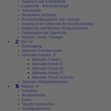
Tagebuch und Anlauttabelle
Lauttabelle - Buchstabenregal
Arbeitshefte
Buchstaben einführen
Rechtschreibgespräche und -vorträge
Einstieg in die Arbeit mit der Rechtschreibbox
Beginn der individuellen Wortschatzarbeit
Organisation des Unterrichts
Sprüche, Lieder, Übungen
Abo
Basiszugang
Jahresabo Einzelpersonen
Jahresabo Schulen
Jahresabo Schule I
Jahresabo Schule II
Jahresabo Schule III
Jahresabo Schule IV
Jahresabo Schule Schweiz
Jahresabo Multiplikator:innen
Material
Schreiben
Rechtschreiben
Lesen
Sprache untersuchen
Anfangsunterricht