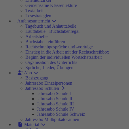
Literaturzirkel
Gemeinsame Klassenlektüre
Textarbeit
Lesestrategien
Anfangsunterricht
Tagebuch und Anlauttabelle
Lauttabelle - Buchstabenregal
Arbeitshefte
Buchstaben einführen
Rechtschreibgespräche und -vorträge
Einstieg in die Arbeit mit der Rechtschreibbox
Beginn der individuellen Wortschatzarbeit
Organisation des Unterrichts
Sprüche, Lieder, Übungen
Abo
Basiszugang
Jahresabo Einzelpersonen
Jahresabo Schulen
Jahresabo Schule I
Jahresabo Schule II
Jahresabo Schule III
Jahresabo Schule IV
Jahresabo Schule Schweiz
Jahresabo Multiplikator:innen
Material