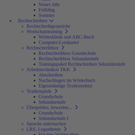
Neues Jahr
Frühling
Sommer
Rechtschreiben
Rechtschreibgespräche
Wortschatztraining
Wörterklinik und ABC-Buch
Computer-Lernkartei
Rechtschreibbox
Rechtschreibbox Grundschule
Rechtschreibbox Sekundarstufe
Trainingspaket Rechtschreiben Sekundarstufe
Arbeitstechniken TKK
Abschreiben
Nachschlagen im Wörterbuch
Eigenständige Textkorrektur
Textbeispiele
Grundschule
Sekundarstufe
Überprüfen, bewerten...
Grundschule
Sekundarstufe I
Sprache untersuchen
LRS, Legasthenie
Häufige Wörter üben