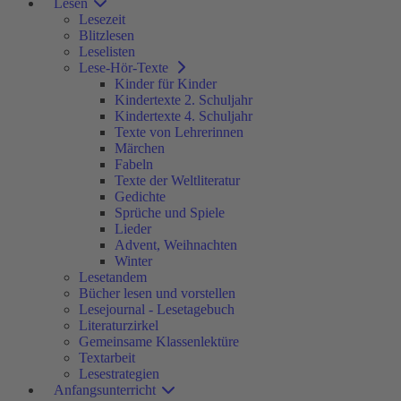
Lesen
Lesezeit
Blitzlesen
Leselisten
Lese-Hör-Texte
Kinder für Kinder
Kindertexte 2. Schuljahr
Kindertexte 4. Schuljahr
Texte von Lehrerinnen
Märchen
Fabeln
Texte der Weltliteratur
Gedichte
Sprüche und Spiele
Lieder
Advent, Weihnachten
Winter
Lesetandem
Bücher lesen und vorstellen
Lesejournal - Lesetagebuch
Literaturzirkel
Gemeinsame Klassenlektüre
Textarbeit
Lesestrategien
Anfangsunterricht