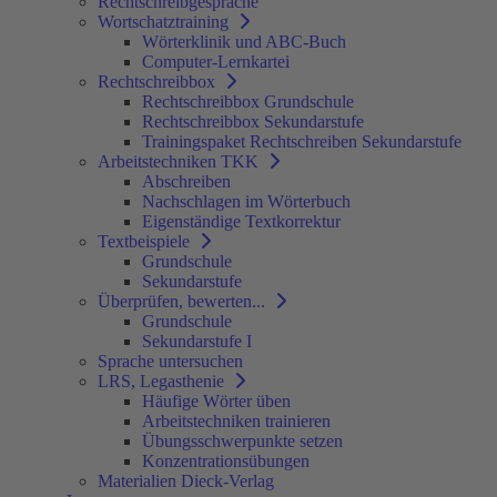
Rechtschreibgespräche
Wortschatztraining
Wörterklinik und ABC-Buch
Computer-Lernkartei
Rechtschreibbox
Rechtschreibbox Grundschule
Rechtschreibbox Sekundarstufe
Trainingspaket Rechtschreiben Sekundarstufe
Arbeitstechniken TKK
Abschreiben
Nachschlagen im Wörterbuch
Eigenständige Textkorrektur
Textbeispiele
Grundschule
Sekundarstufe
Überprüfen, bewerten...
Grundschule
Sekundarstufe I
Sprache untersuchen
LRS, Legasthenie
Häufige Wörter üben
Arbeitstechniken trainieren
Übungsschwerpunkte setzen
Konzentrationsübungen
Materialien Dieck-Verlag