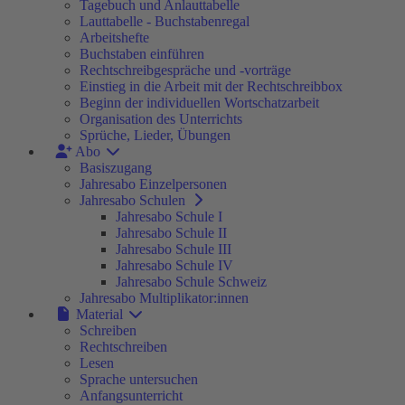
Tagebuch und Anlauttabelle
Lauttabelle - Buchstabenregal
Arbeitshefte
Buchstaben einführen
Rechtschreibgespräche und -vorträge
Einstieg in die Arbeit mit der Rechtschreibbox
Beginn der individuellen Wortschatzarbeit
Organisation des Unterrichts
Sprüche, Lieder, Übungen
Abo
Basiszugang
Jahresabo Einzelpersonen
Jahresabo Schulen
Jahresabo Schule I
Jahresabo Schule II
Jahresabo Schule III
Jahresabo Schule IV
Jahresabo Schule Schweiz
Jahresabo Multiplikator:innen
Material
Schreiben
Rechtschreiben
Lesen
Sprache untersuchen
Anfangsunterricht