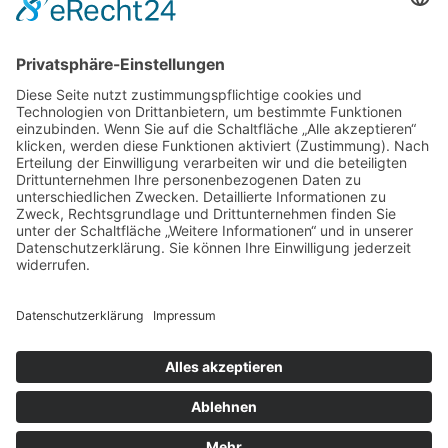
Jedes Kind wertschätzen!
Aktuell
Netzwerk Praxis
Artikel
Artikel 2019
Artikel 2018
Artikel 2017
Artikel 2016
Artikel 2015
Artikel 2014
Artikel 2013
Artikel 2012
Artikel bis 2011
Artikel zum Download - Religion
Artikel zum Download
Bücher
Schreiben eigener Texte
Autorenrunden
Individuelle Lernwege Teil I
Individuelle Lernwege Teil II A
Individuelle Lernwege Teil II B
Weitere Bücher Deutsch
Religion
Forschung
Lernecke