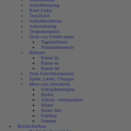
Schreibberatung
Roter Faden
Text-Hand
Schreibkonferenz
Autorenlesung
Textpräsentation
Texte von Schüler:innen
Tagebuchtexte
Präsentationstexte
Hörtexte
Klasse 2a
Klasse 4a
Klasse 4d
Tests Schreibkompetenz
Spiele, Lieder, Übungen
Ideen zum Jahreskreis
Schuljahresbeginn
Herbst
Advent - Weihnachten
Winter
Neues Jahr
Frühling
Sommer
Rechtschreiben