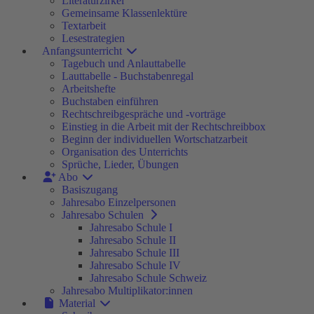
Literaturzirkel
Gemeinsame Klassenlektüre
Textarbeit
Lesestrategien
Anfangsunterricht
Tagebuch und Anlauttabelle
Lauttabelle - Buchstabenregal
Arbeitshefte
Buchstaben einführen
Rechtschreibgespräche und -vorträge
Einstieg in die Arbeit mit der Rechtschreibbox
Beginn der individuellen Wortschatzarbeit
Organisation des Unterrichts
Sprüche, Lieder, Übungen
Abo
Basiszugang
Jahresabo Einzelpersonen
Jahresabo Schulen
Jahresabo Schule I
Jahresabo Schule II
Jahresabo Schule III
Jahresabo Schule IV
Jahresabo Schule Schweiz
Jahresabo Multiplikator:innen
Material