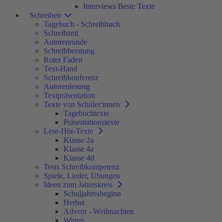
Interviews Beste Texte
Schreiben
Tagebuch - Schreibbuch
Schreibzeit
Autorenrunde
Schreibberatung
Roter Faden
Text-Hand
Schreibkonferenz
Autorenlesung
Textpräsentation
Texte von Schüler:innen
Tagebuchtexte
Präsentationstexte
Lese-Hör-Texte
Klasse 2a
Klasse 4a
Klasse 4d
Tests Schreibkompetenz
Spiele, Lieder, Übungen
Ideen zum Jahreskreis
Schuljahresbeginn
Herbst
Advent - Weihnachten
Winter