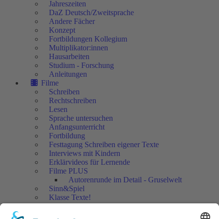
Jahreszeiten
DaZ Deutsch/Zweitsprache
Andere Fächer
Konzept
Fortbildungen Kollegium
Multiplikator:innen
Hausarbeiten
Studium - Forschung
Anleitungen
Filme
Schreiben
Rechtschreiben
Lesen
Sprache untersuchen
Anfangsunterricht
Fortbildung
Festtagung Schreiben eigener Texte
Interviews mit Kindern
Erklärvideos für Lernende
Filme PLUS
Autorenrunde im Detail - Gruselwelt
Sinn&Spiel
Klasse Texte!
Filmausschnitte Grundschule
Filmausschnitte Sekundarstufe