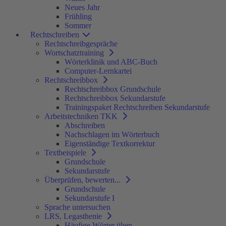
Neues Jahr
Frühling
Sommer
Rechtschreiben
Rechtschreibgespräche
Wortschatztraining
Wörterklinik und ABC-Buch
Computer-Lernkartei
Rechtschreibbox
Rechtschreibbox Grundschule
Rechtschreibbox Sekundarstufe
Trainingspaket Rechtschreiben Sekundarstufe
Arbeitstechniken TKK
Abschreiben
Nachschlagen im Wörterbuch
Eigenständige Textkorrektur
Textbeispiele
Grundschule
Sekundarstufe
Überprüfen, bewerten...
Grundschule
Sekundarstufe I
Sprache untersuchen
LRS, Legasthenie
Häufige Wörter üben