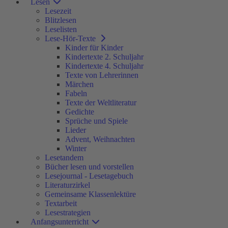
Lesen
Lesezeit
Blitzlesen
Leselisten
Lese-Hör-Texte
Kinder für Kinder
Kindertexte 2. Schuljahr
Kindertexte 4. Schuljahr
Texte von Lehrerinnen
Märchen
Fabeln
Texte der Weltliteratur
Gedichte
Sprüche und Spiele
Lieder
Advent, Weihnachten
Winter
Lesetandem
Bücher lesen und vorstellen
Lesejournal - Lesetagebuch
Literaturzirkel
Gemeinsame Klassenlektüre
Textarbeit
Lesestrategien
Anfangsunterricht