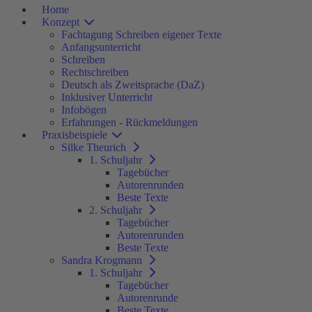
Home
Konzept
Fachtagung Schreiben eigener Texte
Anfangsunterricht
Schreiben
Rechtschreiben
Deutsch als Zweitsprache (DaZ)
Inklusiver Unterricht
Infobögen
Erfahrungen - Rückmeldungen
Praxisbeispiele
Silke Theurich
1. Schuljahr
Tagebücher
Autorenrunden
Beste Texte
2. Schuljahr
Tagebücher
Autorenrunden
Beste Texte
Sandra Krogmann
1. Schuljahr
Tagebücher
Autorenrunde
Beste Texte