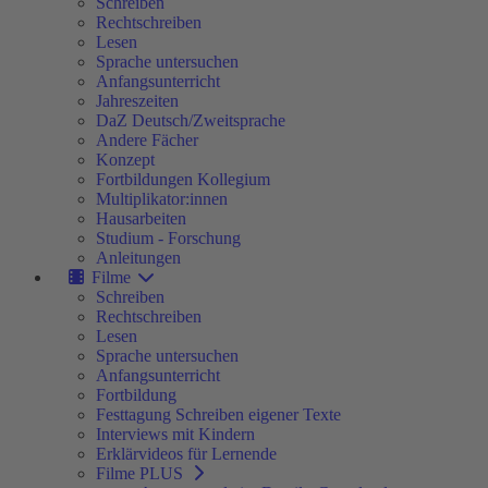
Schreiben
Rechtschreiben
Lesen
Sprache untersuchen
Anfangsunterricht
Jahreszeiten
DaZ Deutsch/Zweitsprache
Andere Fächer
Konzept
Fortbildungen Kollegium
Multiplikator:innen
Hausarbeiten
Studium - Forschung
Anleitungen
Filme
Schreiben
Rechtschreiben
Lesen
Sprache untersuchen
Anfangsunterricht
Fortbildung
Festtagung Schreiben eigener Texte
Interviews mit Kindern
Erklärvideos für Lernende
Filme PLUS