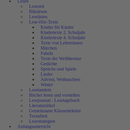
Lesen
Lesezeit
Blitzlesen
Leselisten
Lese-Hör-Texte
Kinder für Kinder
Kindertexte 2. Schuljahr
Kindertexte 4. Schuljahr
Texte von Lehrerinnen
Märchen
Fabeln
Texte der Weltliteratur
Gedichte
Sprüche und Spiele
Lieder
Advent, Weihnachten
Winter
Lesetandem
Bücher lesen und vorstellen
Lesejournal - Lesetagebuch
Literaturzirkel
Gemeinsame Klassenlektüre
Textarbeit
Lesestrategien
Anfangsunterricht