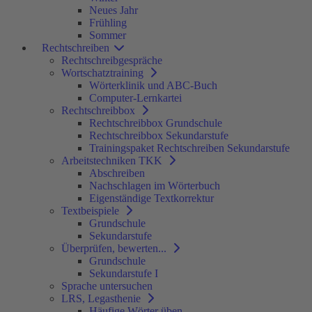
Neues Jahr
Frühling
Sommer
Rechtschreiben
Rechtschreibgespräche
Wortschatztraining
Wörterklinik und ABC-Buch
Computer-Lernkartei
Rechtschreibbox
Rechtschreibbox Grundschule
Rechtschreibbox Sekundarstufe
Trainingspaket Rechtschreiben Sekundarstufe
Arbeitstechniken TKK
Abschreiben
Nachschlagen im Wörterbuch
Eigenständige Textkorrektur
Textbeispiele
Grundschule
Sekundarstufe
Überprüfen, bewerten...
Grundschule
Sekundarstufe I
Sprache untersuchen
LRS, Legasthenie
Häufige Wörter üben