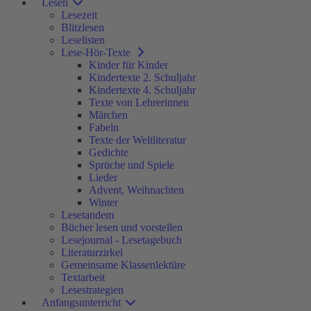
Lesen
Lesezeit
Blitzlesen
Leselisten
Lese-Hör-Texte
Kinder für Kinder
Kindertexte 2. Schuljahr
Kindertexte 4. Schuljahr
Texte von Lehrerinnen
Märchen
Fabeln
Texte der Weltliteratur
Gedichte
Sprüche und Spiele
Lieder
Advent, Weihnachten
Winter
Lesetandem
Bücher lesen und vorstellen
Lesejournal - Lesetagebuch
Literaturzirkel
Gemeinsame Klassenlektüre
Textarbeit
Lesestrategien
Anfangsunterricht