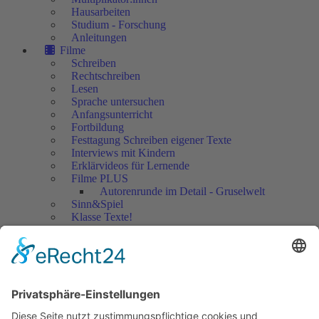
Hausarbeiten
Studium - Forschung
Anleitungen
Filme
Schreiben
Rechtschreiben
Lesen
Sprache untersuchen
Anfangsunterricht
Fortbildung
Festtagung Schreiben eigener Texte
Interviews mit Kindern
Erklärvideos für Lernende
Filme PLUS
Autorenrunde im Detail - Gruselwelt
Sinn&Spiel
Klasse Texte!
Filmausschnitte Grundschule
Filmausschnitte Sekundarstufe
Jedes Kind wertschätzen!
Aktuell
Netzwerk Praxis
Artikel
Artikel 2019