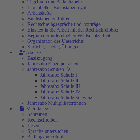
Tagebuch und Anlauttabelle
Lauttabelle - Buchstabenregal
Arbeitshefte
Buchstaben einführen
Rechtschreibgespräche und -vorträge
Einstieg in die Arbeit mit der Rechtschreibbox
Beginn der individuellen Wortschatzarbeit
Organisation des Unterrichts
Sprüche, Lieder, Übungen
Abo
Basiszugang
Jahresabo Einzelpersonen
Jahresabo Schulen
Jahresabo Schule I
Jahresabo Schule II
Jahresabo Schule III
Jahresabo Schule IV
Jahresabo Schule Schweiz
Jahresabo Multiplikator:innen
Material
Schreiben
Rechtschreiben
Lesen
Sprache untersuchen
Anfangsunterricht