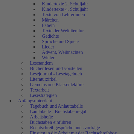
Kindertexte 2. Schuljahr
Kindertexte 4. Schuljahr
Texte von Lehrerinnen
Märchen
Fabeln
Texte der Weltliteratur
Gedichte
Sprüche und Spiele
Lieder
Advent, Weihnachten
Winter
Lesetandem
Bücher lesen und vorstellen
Lesejournal - Lesetagebuch
Literaturzirkel
Gemeinsame Klassenlektüre
Textarbeit
Lesestrategien
Anfangsunterricht
Tagebuch und Anlauttabelle
Lauttabelle - Buchstabenregal
Arbeitshefte
Buchstaben einführen
Rechtschreibgespräche und -vorträge
Einstieg in die Arbeit mit der Rechtschreibbox