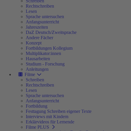
Schreiben
Rechtschreiben
Lesen
Sprache untersuchen
Anfangsunterricht
Jahreszeiten
DaZ Deutsch/Zweitsprache
Andere Fächer
Konzept
Fortbildungen Kollegium
Multiplikator:innen
Hausarbeiten
Studium - Forschung
Anleitungen
Filme
Schreiben
Rechtschreiben
Lesen
Sprache untersuchen
Anfangsunterricht
Fortbildung
Festtagung Schreiben eigener Texte
Interviews mit Kindern
Erklärvideos für Lernende
Filme PLUS