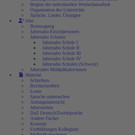
Beginn der individuellen Wortschatzarbeit
Organisation des Unterrichts
Sprüche, Lieder, Übungen
Abo
Basiszugang
Jahresabo Einzelpersonen
Jahresabo Schulen
Jahresabo Schule I
Jahresabo Schule II
Jahresabo Schule III
Jahresabo Schule IV
Jahresabo Schulen (Schweiz)
Jahresabo Multiplikator:innen
Material
Schreiben
Rechtschreiben
Lesen
Sprache untersuchen
Anfangsunterricht
Jahreszeiten
DaZ Deutsch/Zweitsprache
Andere Fächer
Konzept
Fortbildungen Kollegium
Multiplikator:innen