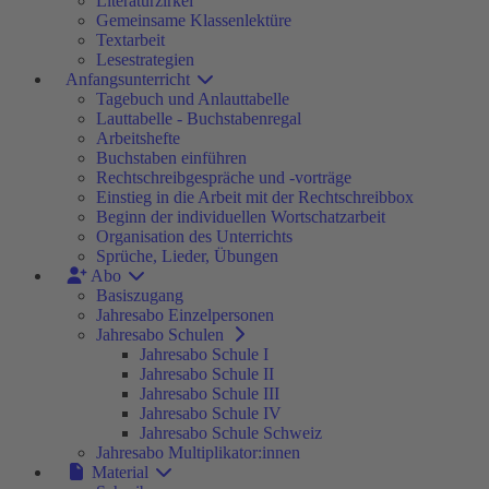
Literaturzirkel
Gemeinsame Klassenlektüre
Textarbeit
Lesestrategien
Anfangsunterricht
Tagebuch und Anlauttabelle
Lauttabelle - Buchstabenregal
Arbeitshefte
Buchstaben einführen
Rechtschreibgespräche und -vorträge
Einstieg in die Arbeit mit der Rechtschreibbox
Beginn der individuellen Wortschatzarbeit
Organisation des Unterrichts
Sprüche, Lieder, Übungen
Abo
Basiszugang
Jahresabo Einzelpersonen
Jahresabo Schulen
Jahresabo Schule I
Jahresabo Schule II
Jahresabo Schule III
Jahresabo Schule IV
Jahresabo Schule Schweiz
Jahresabo Multiplikator:innen
Material