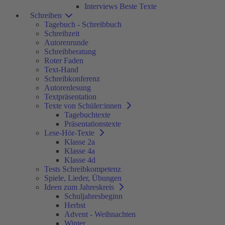
Interviews Beste Texte
Schreiben
Tagebuch - Schreibbuch
Schreibzeit
Autorenrunde
Schreibberatung
Roter Faden
Text-Hand
Schreibkonferenz
Autorenlesung
Textpräsentation
Texte von Schüler:innen
Tagebuchtexte
Präsentationstexte
Lese-Hör-Texte
Klasse 2a
Klasse 4a
Klasse 4d
Tests Schreibkompetenz
Spiele, Lieder, Übungen
Ideen zum Jahreskreis
Schuljahresbeginn
Herbst
Advent - Weihnachten
Winter