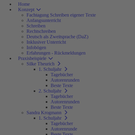
Home
Konzept
Fachtagung Schreiben eigener Texte
Anfangsunterricht
Schreiben
Rechtschreiben
Deutsch als Zweitsprache (DaZ)
Inklusiver Unterricht
Infobögen
Erfahrungen - Rückmeldungen
Praxisbeispiele
Silke Theurich
1. Schuljahr
Tagebücher
Autorenrunden
Beste Texte
2. Schuljahr
Tagebücher
Autorenrunden
Beste Texte
Sandra Krogmann
1. Schuljahr
Tagebücher
Autorenrunde
Beste Texte