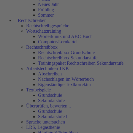
Neues Jahr
Frühling
Sommer
Rechtschreiben
Rechtschreibgespräche
Wortschatztraining
Wörterklinik und ABC-Buch
Computer-Lernkartei
Rechtschreibbox
Rechtschreibbox Grundschule
Rechtschreibbox Sekundarstufe
Trainingspaket Rechtschreiben Sekundarstufe
Arbeitstechniken TKK
Abschreiben
Nachschlagen im Wörterbuch
Eigenständige Textkorrektur
Textbeispiele
Grundschule
Sekundarstufe
Überprüfen, bewerten...
Grundschule
Sekundarstufe I
Sprache untersuchen
LRS, Legasthenie
Häufige Wörter üben