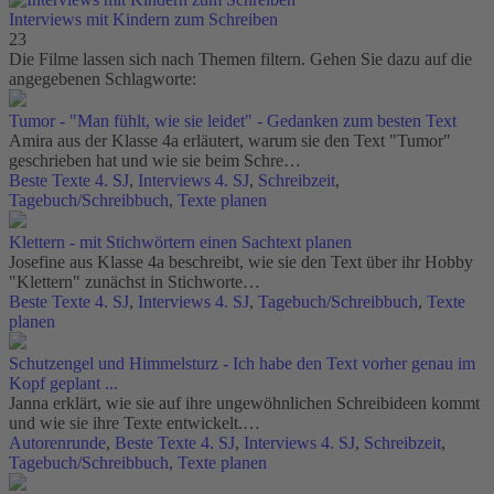
Interviews mit Kindern zum Schreiben
23
Die Filme lassen sich nach Themen filtern. Gehen Sie dazu auf die
angegebenen Schlagworte:
Tumor - "Man fühlt, wie sie leidet" - Gedanken zum besten Text
Amira aus der Klasse 4a erläutert, warum sie den Text "Tumor"
geschrieben hat und wie sie beim Schre…
Beste Texte 4. SJ
,
Interviews 4. SJ
,
Schreibzeit
,
Tagebuch/Schreibbuch
,
Texte planen
Klettern - mit Stichwörtern einen Sachtext planen
Josefine aus Klasse 4a beschreibt, wie sie den Text über ihr Hobby
"Klettern" zunächst in Stichworte…
Beste Texte 4. SJ
,
Interviews 4. SJ
,
Tagebuch/Schreibbuch
,
Texte
planen
Schutzengel und Himmelsturz - Ich habe den Text vorher genau im
Kopf geplant ...
Janna erklärt, wie sie auf ihre ungewöhnlichen Schreibideen kommt
und wie sie ihre Texte entwickelt.…
Autorenrunde
,
Beste Texte 4. SJ
,
Interviews 4. SJ
,
Schreibzeit
,
Tagebuch/Schreibbuch
,
Texte planen