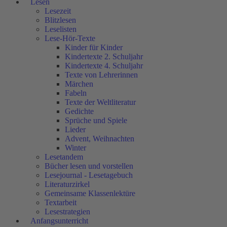
Lesen
Lesezeit
Blitzlesen
Leselisten
Lese-Hör-Texte
Kinder für Kinder
Kindertexte 2. Schuljahr
Kindertexte 4. Schuljahr
Texte von Lehrerinnen
Märchen
Fabeln
Texte der Weltliteratur
Gedichte
Sprüche und Spiele
Lieder
Advent, Weihnachten
Winter
Lesetandem
Bücher lesen und vorstellen
Lesejournal - Lesetagebuch
Literaturzirkel
Gemeinsame Klassenlektüre
Textarbeit
Lesestrategien
Anfangsunterricht