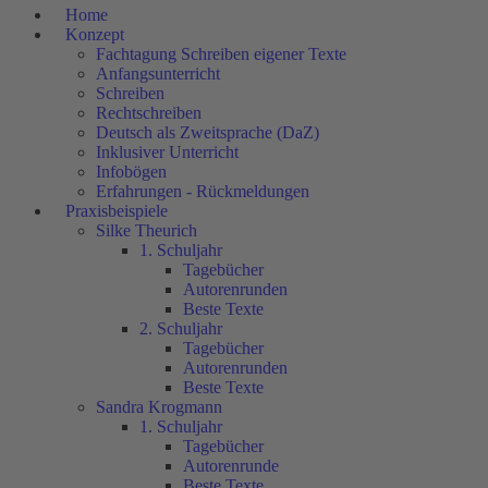
Home
Konzept
Fachtagung Schreiben eigener Texte
Anfangsunterricht
Schreiben
Rechtschreiben
Deutsch als Zweitsprache (DaZ)
Inklusiver Unterricht
Infobögen
Erfahrungen - Rückmeldungen
Praxisbeispiele
Silke Theurich
1. Schuljahr
Tagebücher
Autorenrunden
Beste Texte
2. Schuljahr
Tagebücher
Autorenrunden
Beste Texte
Sandra Krogmann
1. Schuljahr
Tagebücher
Autorenrunde
Beste Texte