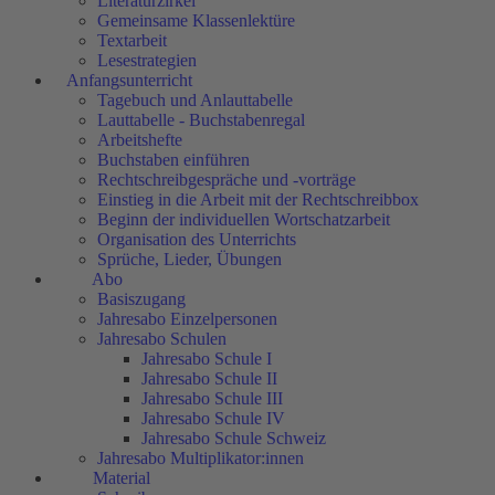
Literaturzirkel
Gemeinsame Klassenlektüre
Textarbeit
Lesestrategien
Anfangsunterricht
Tagebuch und Anlauttabelle
Lauttabelle - Buchstabenregal
Arbeitshefte
Buchstaben einführen
Rechtschreibgespräche und -vorträge
Einstieg in die Arbeit mit der Rechtschreibbox
Beginn der individuellen Wortschatzarbeit
Organisation des Unterrichts
Sprüche, Lieder, Übungen
Abo
Basiszugang
Jahresabo Einzelpersonen
Jahresabo Schulen
Jahresabo Schule I
Jahresabo Schule II
Jahresabo Schule III
Jahresabo Schule IV
Jahresabo Schule Schweiz
Jahresabo Multiplikator:innen
Material