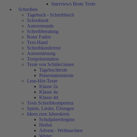
Interviews Beste Texte
Schreiben
Tagebuch - Schreibbuch
Schreibzeit
Autorenrunde
Schreibberatung
Roter Faden
Text-Hand
Schreibkonferenz
Autorenlesung
Textpräsentation
Texte von Schüler:innen
Tagebuchtexte
Präsentationstexte
Lese-Hör-Texte
Klasse 2a
Klasse 4a
Klasse 4d
Tests Schreibkompetenz
Spiele, Lieder, Übungen
Ideen zum Jahreskreis
Schuljahresbeginn
Herbst
Advent - Weihnachten
Winter