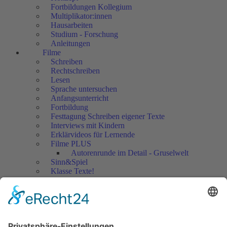
Fortbildungen Kollegium
Multiplikator:innen
Hausarbeiten
Studium - Forschung
Anleitungen
Filme
Schreiben
Rechtschreiben
Lesen
Sprache untersuchen
Anfangsunterricht
Fortbildung
Festtagung Schreiben eigener Texte
Interviews mit Kindern
Erklärvideos für Lernende
Filme PLUS
Autorenrunde im Detail - Gruselwelt
Sinn&Spiel
Klasse Texte!
Filmausschnitte Grundschule
Filmausschnitte Sekundarstufe
Jedes Kind wertschätzen!
Aktuell
Netzwerk Praxis
Artikel