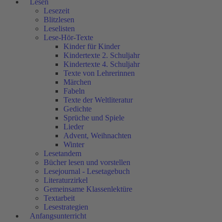
Lesen
Lesezeit
Blitzlesen
Leselisten
Lese-Hör-Texte
Kinder für Kinder
Kindertexte 2. Schuljahr
Kindertexte 4. Schuljahr
Texte von Lehrerinnen
Märchen
Fabeln
Texte der Weltliteratur
Gedichte
Sprüche und Spiele
Lieder
Advent, Weihnachten
Winter
Lesetandem
Bücher lesen und vorstellen
Lesejournal - Lesetagebuch
Literaturzirkel
Gemeinsame Klassenlektüre
Textarbeit
Lesestrategien
Anfangsunterricht