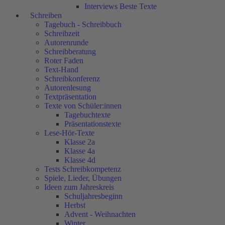
Interviews Beste Texte
Schreiben
Tagebuch - Schreibbuch
Schreibzeit
Autorenrunde
Schreibberatung
Roter Faden
Text-Hand
Schreibkonferenz
Autorenlesung
Textpräsentation
Texte von Schüler:innen
Tagebuchtexte
Präsentationstexte
Lese-Hör-Texte
Klasse 2a
Klasse 4a
Klasse 4d
Tests Schreibkompetenz
Spiele, Lieder, Übungen
Ideen zum Jahreskreis
Schuljahresbeginn
Herbst
Advent - Weihnachten
Winter