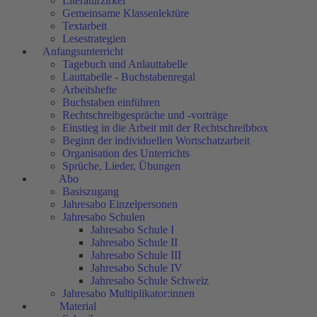
Literaturzirkel
Gemeinsame Klassenlektüre
Textarbeit
Lesestrategien
Anfangsunterricht
Tagebuch und Anlauttabelle
Lauttabelle - Buchstabenregal
Arbeitshefte
Buchstaben einführen
Rechtschreibgespräche und -vorträge
Einstieg in die Arbeit mit der Rechtschreibbox
Beginn der individuellen Wortschatzarbeit
Organisation des Unterrichts
Sprüche, Lieder, Übungen
Abo
Basiszugang
Jahresabo Einzelpersonen
Jahresabo Schulen
Jahresabo Schule I
Jahresabo Schule II
Jahresabo Schule III
Jahresabo Schule IV
Jahresabo Schule Schweiz
Jahresabo Multiplikator:innen
Material