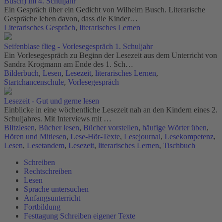
Busch) im 4. Schuljahr
Ein Gespräch über ein Gedicht von Wilhelm Busch. Literarische
Gespräche leben davon, dass die Kinder…
Literarisches Gespräch
,
literarisches Lernen
Seifenblase flieg - Vorlesegespräch 1. Schuljahr
Ein Vorlesegespräch zu Beginn der Lesezeit aus dem Unterricht von
Sandra Krogmann am Ende des 1. Sch…
Bilderbuch
,
Lesen
,
Lesezeit
,
literarisches Lernen
,
Startchancenschule
,
Vorlesegespräch
Lesezeit - Gut und gerne lesen
Einblicke in eine wöchentliche Lesezeit nah an den Kindern eines 2.
Schuljahres. Mit Interviews mit …
Blitzlesen
,
Bücher lesen
,
Bücher vorstellen
,
häufige Wörter üben
,
Hören und Mitlesen
,
Lese-Hör-Texte
,
Lesejournal
,
Lesekompetenz
,
Lesen
,
Lesetandem
,
Lesezeit
,
literarisches Lernen
,
Tischbuch
Schreiben
Rechtschreiben
Lesen
Sprache untersuchen
Anfangsunterricht
Fortbildung
Festtagung Schreiben eigener Texte