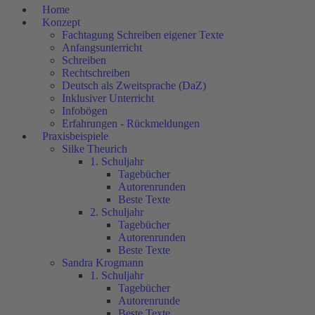
Home
Konzept
Fachtagung Schreiben eigener Texte
Anfangsunterricht
Schreiben
Rechtschreiben
Deutsch als Zweitsprache (DaZ)
Inklusiver Unterricht
Infobögen
Erfahrungen - Rückmeldungen
Praxisbeispiele
Silke Theurich
1. Schuljahr
Tagebücher
Autorenrunden
Beste Texte
2. Schuljahr
Tagebücher
Autorenrunden
Beste Texte
Sandra Krogmann
1. Schuljahr
Tagebücher
Autorenrunde
Beste Texte