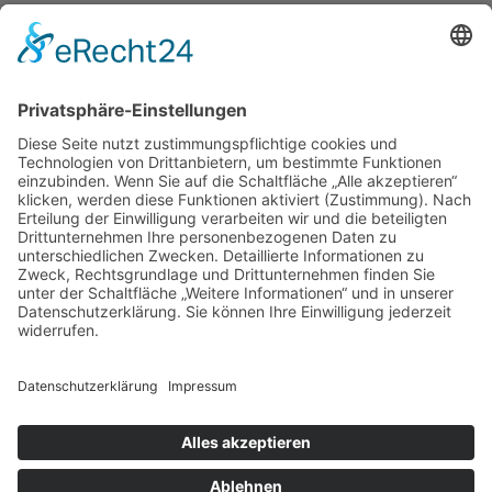
Filmausschnitte Grundschule
Filmausschnitte Sekundarstufe
Jedes Kind wertschätzen!
Aktuell
Netzwerk Praxis
Artikel
Artikel 2019
Artikel 2018
Artikel 2017
Artikel 2016
Artikel 2015
Artikel 2014
Artikel 2013
Artikel 2012
Artikel bis 2011
Artikel zum Download - Religion
Artikel zum Download
Bücher
Schreiben eigener Texte
Autorenrunden
Individuelle Lernwege Teil I
Individuelle Lernwege Teil II A
Individuelle Lernwege Teil II B
Weitere Bücher Deutsch
Religion