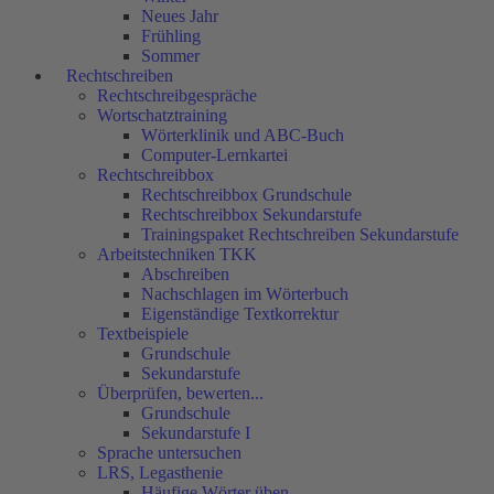
Neues Jahr
Frühling
Sommer
Rechtschreiben
Rechtschreibgespräche
Wortschatztraining
Wörterklinik und ABC-Buch
Computer-Lernkartei
Rechtschreibbox
Rechtschreibbox Grundschule
Rechtschreibbox Sekundarstufe
Trainingspaket Rechtschreiben Sekundarstufe
Arbeitstechniken TKK
Abschreiben
Nachschlagen im Wörterbuch
Eigenständige Textkorrektur
Textbeispiele
Grundschule
Sekundarstufe
Überprüfen, bewerten...
Grundschule
Sekundarstufe I
Sprache untersuchen
LRS, Legasthenie
Häufige Wörter üben