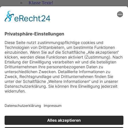
Klasse Texte!
Filmausschnitte Grundschule
Filmausschnitte Sekundarstufe
Jedes Kind wertschätzen!
Aktuell
Netzwerk Praxis
Artikel
Artikel 2019
Artikel 2018
Artikel 2017
Artikel 2016
Artikel 2015
Artikel 2014
Artikel 2013
Artikel 2012
Artikel bis 2011
Artikel zum Download - Religion
Artikel zum Download
Bücher
Schreiben eigener Texte
Autorenrunden
Individuelle Lernwege Teil I
Individuelle Lernwege Teil II A
Individuelle Lernwege Teil II B
Weitere Bücher Deutsch