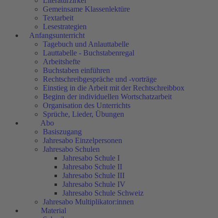
Literaturzirkel
Gemeinsame Klassenlektüre
Textarbeit
Lesestrategien
Anfangsunterricht
Tagebuch und Anlauttabelle
Lauttabelle - Buchstabenregal
Arbeitshefte
Buchstaben einführen
Rechtschreibgespräche und -vorträge
Einstieg in die Arbeit mit der Rechtschreibbox
Beginn der individuellen Wortschatzarbeit
Organisation des Unterrichts
Sprüche, Lieder, Übungen
Abo
Basiszugang
Jahresabo Einzelpersonen
Jahresabo Schulen
Jahresabo Schule I
Jahresabo Schule II
Jahresabo Schule III
Jahresabo Schule IV
Jahresabo Schule Schweiz
Jahresabo Multiplikator:innen
Material