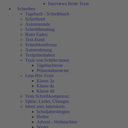
Interviews Beste Texte
Schreiben
Tagebuch - Schreibbuch
Schreibzeit
Autorenrunde
Schreibberatung
Roter Faden
Text-Hand
Schreibkonferenz
Autorenlesung
Textpräsentation
Texte von Schüler:innen
Tagebuchtexte
Präsentationstexte
Lese-Hör-Texte
Klasse 2a
Klasse 4a
Klasse 4d
Tests Schreibkompetenz
Spiele, Lieder, Übungen
Ideen zum Jahreskreis
Schuljahresbeginn
Herbst
Advent - Weihnachten
Winter