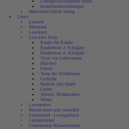
Übungsschwerpunkte setzen
Konzentrationsübungen
Materialien Dieck-Verlag
Lesen
Lesezeit
Blitzlesen
Leselisten
Lese-Hör-Texte
Kinder für Kinder
Kindertexte 2. Schuljahr
Kindertexte 4. Schuljahr
Texte von Lehrerinnen
Märchen
Fabeln
Texte der Weltliteratur
Gedichte
Sprüche und Spiele
Lieder
Advent, Weihnachten
Winter
Lesetandem
Bücher lesen und vorstellen
Lesejournal - Lesetagebuch
Literaturzirkel
Gemeinsame Klassenlektüre