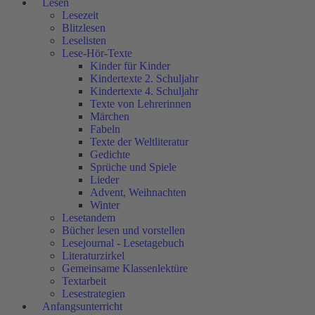
Lesen
Lesezeit
Blitzlesen
Leselisten
Lese-Hör-Texte
Kinder für Kinder
Kindertexte 2. Schuljahr
Kindertexte 4. Schuljahr
Texte von Lehrerinnen
Märchen
Fabeln
Texte der Weltliteratur
Gedichte
Sprüche und Spiele
Lieder
Advent, Weihnachten
Winter
Lesetandem
Bücher lesen und vorstellen
Lesejournal - Lesetagebuch
Literaturzirkel
Gemeinsame Klassenlektüre
Textarbeit
Lesestrategien
Anfangsunterricht