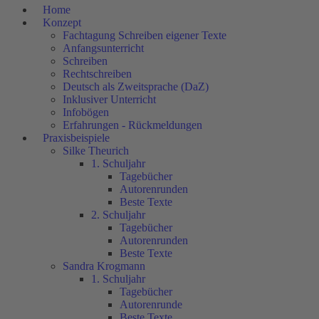
Home
Konzept
Fachtagung Schreiben eigener Texte
Anfangsunterricht
Schreiben
Rechtschreiben
Deutsch als Zweitsprache (DaZ)
Inklusiver Unterricht
Infobögen
Erfahrungen - Rückmeldungen
Praxisbeispiele
Silke Theurich
1. Schuljahr
Tagebücher
Autorenrunden
Beste Texte
2. Schuljahr
Tagebücher
Autorenrunden
Beste Texte
Sandra Krogmann
1. Schuljahr
Tagebücher
Autorenrunde
Beste Texte