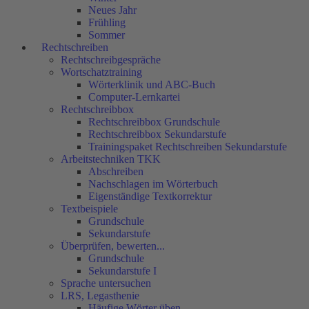
Neues Jahr
Frühling
Sommer
Rechtschreiben
Rechtschreibgespräche
Wortschatztraining
Wörterklinik und ABC-Buch
Computer-Lernkartei
Rechtschreibbox
Rechtschreibbox Grundschule
Rechtschreibbox Sekundarstufe
Trainingspaket Rechtschreiben Sekundarstufe
Arbeitstechniken TKK
Abschreiben
Nachschlagen im Wörterbuch
Eigenständige Textkorrektur
Textbeispiele
Grundschule
Sekundarstufe
Überprüfen, bewerten...
Grundschule
Sekundarstufe I
Sprache untersuchen
LRS, Legasthenie
Häufige Wörter üben