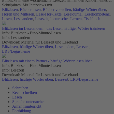
Einblicke in eine wöchentliche Lesezeit nah an den Kindern eines 2.
Schuljahres. Mit Interviews mit …
Blitzlesen
,
Bücher lesen
,
Bücher vorstellen
,
häufige Wörter üben
,
Hören und Mitlesen
,
Lese-Hör-Texte
,
Lesejournal
,
Lesekompetenz
,
Lesen
,
Lesetandem
,
Lesezeit
,
literarisches Lernen
,
Tischbuch
Blitzlesen im Lesetandem - das Lesen häufiger Wörter trainieren
Info: Blitzlesen - Eine-Minute-Lesen
Info: Lesetandem
Download: Material für Lesezeit und Leseband
Blitzlesen
,
häufige Wörter üben
,
Lesetandem
,
Lesezeit
,
LRS/Legasthenie
Blitzlesen mit einem Partner - häufige Wörter lesen üben
Info: Blitzlesen - Eine-Minute-Lesen
Info: Lesezeit
Download: Material für Lesezeit und Leseband
Blitzlesen
,
häufige Wörter üben
,
Lesezeit
,
LRS/Legasthenie
Schreiben
Rechtschreiben
Lesen
Sprache untersuchen
Anfangsunterricht
Fortbildung