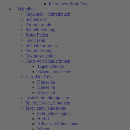
Interviews Beste Texte
Schreiben
Tagebuch - Schreibbuch
Schreibzeit
Autorenrunde
Schreibberatung
Roter Faden
Text-Hand
Schreibkonferenz
Autorenlesung
Textpräsentation
Texte von Schüler:innen
Tagebuchtexte
Präsentationstexte
Lese-Hör-Texte
Klasse 2a
Klasse 4a
Klasse 4d
Tests Schreibkompetenz
Spiele, Lieder, Übungen
Ideen zum Jahreskreis
Schuljahresbeginn
Herbst
Advent - Weihnachten
Winter