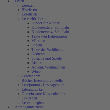
Lesen
Lesezeit
Blitzlesen
Leselisten
Lese-Hör-Texte
Kinder für Kinder
Kindertexte 2. Schuljahr
Kindertexte 4. Schuljahr
Texte von Lehrerinnen
Märchen
Fabeln
Texte der Weltliteratur
Gedichte
Sprüche und Spiele
Lieder
Advent, Weihnachten
Winter
Lesetandem
Bücher lesen und vorstellen
Lesejournal - Lesetagebuch
Literaturzirkel
Gemeinsame Klassenlektüre
Textarbeit
Lesestrategien
Anfangsunterricht