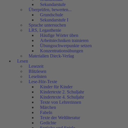
Sekundarstufe
Überprüfen, bewerten...
Grundschule
Sekundarstufe I
Sprache untersuchen
LRS, Legasthenie
Häufige Wörter üben
Arbeitstechniken trainieren
Übungsschwerpunkte setzen
Konzentrationsübungen
Materialien Dieck-Verlag
Lesen
Lesezeit
Blitzlesen
Leselisten
Lese-Hör-Texte
Kinder für Kinder
Kindertexte 2. Schuljahr
Kindertexte 4. Schuljahr
Texte von Lehrerinnen
Märchen
Fabeln
Texte der Weltliteratur
Gedichte
Sprüche und Spiele