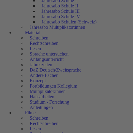
Jahresabo Schule I
Jahresabo Schule II
Jahresabo Schule III
Jahresabo Schule IV
Jahresabo Schulen (Schweiz)
Jahresabo Multiplikator:innen
Material
Schreiben
Rechtschreiben
Lesen
Sprache untersuchen
Anfangsunterricht
Jahreszeiten
DaZ Deutsch/Zweitsprache
Andere Fächer
Konzept
Fortbildungen Kollegium
Multiplikator:innen
Hausarbeiten
Studium - Forschung
Anleitungen
Filme
Schreiben
Rechtschreiben
Lesen