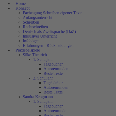
Home
Konzept
Fachtagung Schreiben eigener Texte
Anfangsunterricht
Schreiben
Rechtschreiben
Deutsch als Zweitsprache (DaZ)
Inklusiver Unterricht
Infobögen
Erfahrungen - Rückmeldungen
Praxisbeispiele
Silke Theurich
1. Schuljahr
Tagebücher
Autorenrunden
Beste Texte
2. Schuljahr
Tagebücher
Autorenrunden
Beste Texte
Sandra Krogmann
1. Schuljahr
Tagebücher
Autorenrunde
Beste Texte