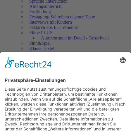
Sprache untersuchen
Anfangsunterricht
Fortbildung
Festtagung Schreiben eigener Texte
Interviews mit Kindern
Erklärvideos für Lernende
Filme PLUS
Autorenrunde im Detail - Gruselwelt
Sinn&Spiel
Klasse Texte!
Filmausschnitte Grundschule
Filmausschnitte Sekundarstufe
Jedes Kind wertschätzen!
Aktuell
Netzwerk Praxis
Artikel
Artikel 2019
Artikel 2018
Artikel 2017
Artikel 2016
Artikel 2015
Artikel 2014
Artikel 2013
Artikel 2012
Artikel bis 2011