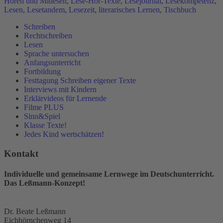
Hören und Mitlesen
,
Lese-Hör-Texte
,
Lesejournal
,
Lesekompetenz
,
Lesen
,
Lesetandem
,
Lesezeit
,
literarisches Lernen
,
Tischbuch
Schreiben
Rechtschreiben
Lesen
Sprache untersuchen
Anfangsunterricht
Fortbildung
Festtagung Schreiben eigener Texte
Interviews mit Kindern
Erklärvideos für Lernende
Filme PLUS
Sinn&Spiel
Klasse Texte!
Jedes Kind wertschätzen!
Kontakt
Individuelle und gemeinsame Lernwege im Deutschunterricht.
Das Leßmann-Konzept!
Dr. Beate Leßmann
Eichhörnchenweg 14