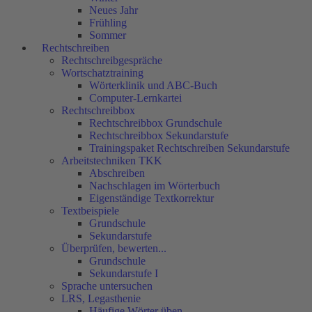
Neues Jahr
Frühling
Sommer
Rechtschreiben
Rechtschreibgespräche
Wortschatztraining
Wörterklinik und ABC-Buch
Computer-Lernkartei
Rechtschreibbox
Rechtschreibbox Grundschule
Rechtschreibbox Sekundarstufe
Trainingspaket Rechtschreiben Sekundarstufe
Arbeitstechniken TKK
Abschreiben
Nachschlagen im Wörterbuch
Eigenständige Textkorrektur
Textbeispiele
Grundschule
Sekundarstufe
Überprüfen, bewerten...
Grundschule
Sekundarstufe I
Sprache untersuchen
LRS, Legasthenie
Häufige Wörter üben