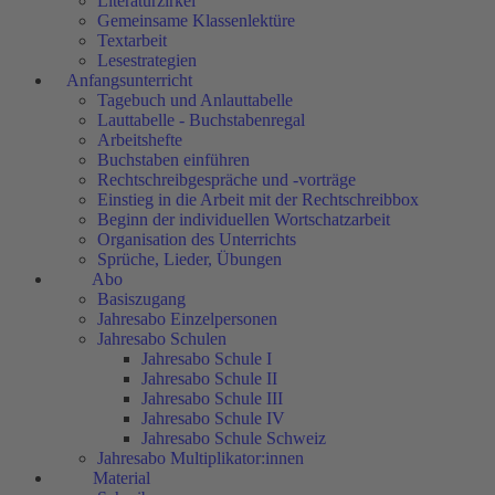
Literaturzirkel
Gemeinsame Klassenlektüre
Textarbeit
Lesestrategien
Anfangsunterricht
Tagebuch und Anlauttabelle
Lauttabelle - Buchstabenregal
Arbeitshefte
Buchstaben einführen
Rechtschreibgespräche und -vorträge
Einstieg in die Arbeit mit der Rechtschreibbox
Beginn der individuellen Wortschatzarbeit
Organisation des Unterrichts
Sprüche, Lieder, Übungen
Abo
Basiszugang
Jahresabo Einzelpersonen
Jahresabo Schulen
Jahresabo Schule I
Jahresabo Schule II
Jahresabo Schule III
Jahresabo Schule IV
Jahresabo Schule Schweiz
Jahresabo Multiplikator:innen
Material