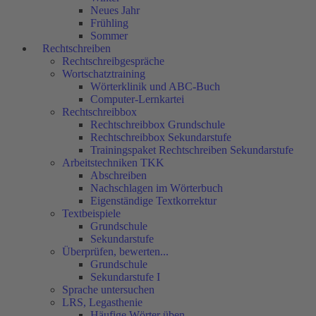
Neues Jahr
Frühling
Sommer
Rechtschreiben
Rechtschreibgespräche
Wortschatztraining
Wörterklinik und ABC-Buch
Computer-Lernkartei
Rechtschreibbox
Rechtschreibbox Grundschule
Rechtschreibbox Sekundarstufe
Trainingspaket Rechtschreiben Sekundarstufe
Arbeitstechniken TKK
Abschreiben
Nachschlagen im Wörterbuch
Eigenständige Textkorrektur
Textbeispiele
Grundschule
Sekundarstufe
Überprüfen, bewerten...
Grundschule
Sekundarstufe I
Sprache untersuchen
LRS, Legasthenie
Häufige Wörter üben