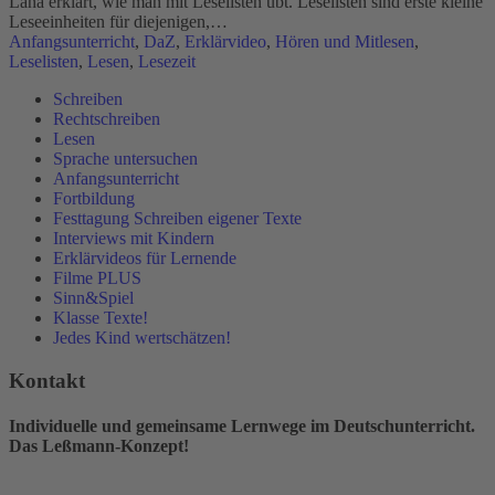
Lana erklärt, wie man mit Leselisten übt. Leselisten sind erste kleine
Leseeinheiten für diejenigen,…
Anfangsunterricht
,
DaZ
,
Erklärvideo
,
Hören und Mitlesen
,
Leselisten
,
Lesen
,
Lesezeit
Schreiben
Rechtschreiben
Lesen
Sprache untersuchen
Anfangsunterricht
Fortbildung
Festtagung Schreiben eigener Texte
Interviews mit Kindern
Erklärvideos für Lernende
Filme PLUS
Sinn&Spiel
Klasse Texte!
Jedes Kind wertschätzen!
Kontakt
Individuelle und gemeinsame Lernwege im Deutschunterricht.
Das Leßmann-Konzept!