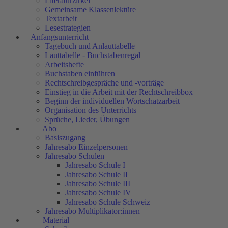
Literaturzirkel
Gemeinsame Klassenlektüre
Textarbeit
Lesestrategien
Anfangsunterricht
Tagebuch und Anlauttabelle
Lauttabelle - Buchstabenregal
Arbeitshefte
Buchstaben einführen
Rechtschreibgespräche und -vorträge
Einstieg in die Arbeit mit der Rechtschreibbox
Beginn der individuellen Wortschatzarbeit
Organisation des Unterrichts
Sprüche, Lieder, Übungen
Abo
Basiszugang
Jahresabo Einzelpersonen
Jahresabo Schulen
Jahresabo Schule I
Jahresabo Schule II
Jahresabo Schule III
Jahresabo Schule IV
Jahresabo Schule Schweiz
Jahresabo Multiplikator:innen
Material