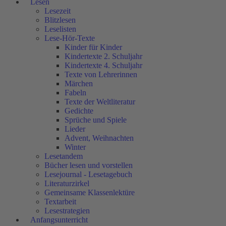
Lesen
Lesezeit
Blitzlesen
Leselisten
Lese-Hör-Texte
Kinder für Kinder
Kindertexte 2. Schuljahr
Kindertexte 4. Schuljahr
Texte von Lehrerinnen
Märchen
Fabeln
Texte der Weltliteratur
Gedichte
Sprüche und Spiele
Lieder
Advent, Weihnachten
Winter
Lesetandem
Bücher lesen und vorstellen
Lesejournal - Lesetagebuch
Literaturzirkel
Gemeinsame Klassenlektüre
Textarbeit
Lesestrategien
Anfangsunterricht