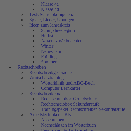
Klasse 4a
Klasse 4d
Tests Schreibkompetenz
Spiele, Lieder, Übungen
Ideen zum Jahreskreis
Schuljahresbeginn
Herbst
Advent - Weihnachten
Winter
Neues Jahr
Frühling
Sommer
Rechtschreiben
Rechtschreibgespräche
Wortschatztraining
Wörterklinik und ABC-Buch
Computer-Lernkartei
Rechtschreibbox
Rechtschreibbox Grundschule
Rechtschreibbox Sekundarstufe
Trainingspaket Rechtschreiben Sekundarstufe
Arbeitstechniken TKK
Abschreiben
Nachschlagen im Wörterbuch
Eigenständige Textkorrektur