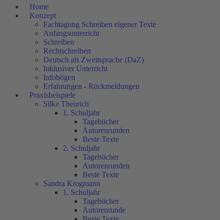
Home
Konzept
Fachtagung Schreiben eigener Texte
Anfangsunterricht
Schreiben
Rechtschreiben
Deutsch als Zweitsprache (DaZ)
Inklusiver Unterricht
Infobögen
Erfahrungen - Rückmeldungen
Praxisbeispiele
Silke Theurich
1. Schuljahr
Tagebücher
Autorenrunden
Beste Texte
2. Schuljahr
Tagebücher
Autorenrunden
Beste Texte
Sandra Krogmann
1. Schuljahr
Tagebücher
Autorenrunde
Beste Texte