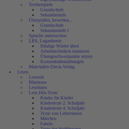
Textbeispiele
Grundschule
Sekundarstufe
Überprüfen, bewerten...
Grundschule
Sekundarstufe I
Sprache untersuchen
LRS, Legasthenie
Häufige Wörter üben
Arbeitstechniken trainieren
Übungsschwerpunkte setzen
Konzentrationsübungen
Materialien Dieck-Verlag
Lesen
Lesezeit
Blitzlesen
Leselisten
Lese-Hör-Texte
Kinder für Kinder
Kindertexte 2. Schuljahr
Kindertexte 4. Schuljahr
Texte von Lehrerinnen
Märchen
Fabeln
Texte der Weltliteratur