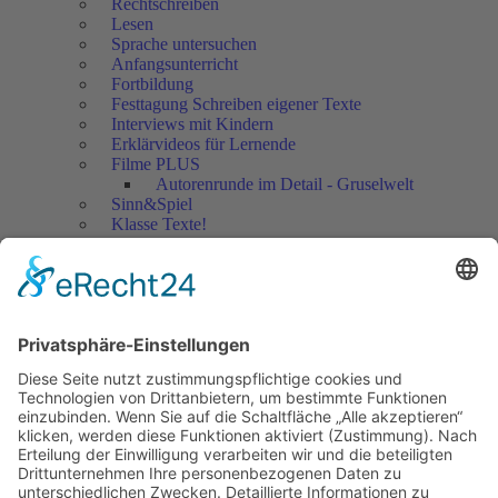
Rechtschreiben
Lesen
Sprache untersuchen
Anfangsunterricht
Fortbildung
Festtagung Schreiben eigener Texte
Interviews mit Kindern
Erklärvideos für Lernende
Filme PLUS
Autorenrunde im Detail - Gruselwelt
Sinn&Spiel
Klasse Texte!
Filmausschnitte Grundschule
Filmausschnitte Sekundarstufe
Jedes Kind wertschätzen!
Aktuell
Netzwerk Praxis
Artikel
Artikel 2019
Artikel 2018
Artikel 2017
Artikel 2016
Artikel 2015
Artikel 2014
Artikel 2013