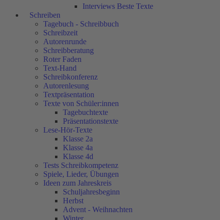
Interviews Beste Texte
Schreiben
Tagebuch - Schreibbuch
Schreibzeit
Autorenrunde
Schreibberatung
Roter Faden
Text-Hand
Schreibkonferenz
Autorenlesung
Textpräsentation
Texte von Schüler:innen
Tagebuchtexte
Präsentationstexte
Lese-Hör-Texte
Klasse 2a
Klasse 4a
Klasse 4d
Tests Schreibkompetenz
Spiele, Lieder, Übungen
Ideen zum Jahreskreis
Schuljahresbeginn
Herbst
Advent - Weihnachten
Winter