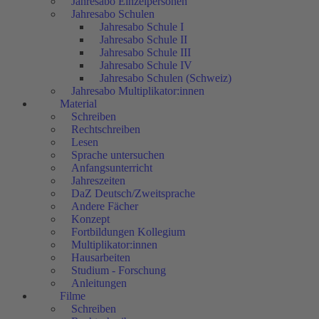
Jahresabo Einzelpersonen
Jahresabo Schulen
Jahresabo Schule I
Jahresabo Schule II
Jahresabo Schule III
Jahresabo Schule IV
Jahresabo Schulen (Schweiz)
Jahresabo Multiplikator:innen
Material
Schreiben
Rechtschreiben
Lesen
Sprache untersuchen
Anfangsunterricht
Jahreszeiten
DaZ Deutsch/Zweitsprache
Andere Fächer
Konzept
Fortbildungen Kollegium
Multiplikator:innen
Hausarbeiten
Studium - Forschung
Anleitungen
Filme
Schreiben