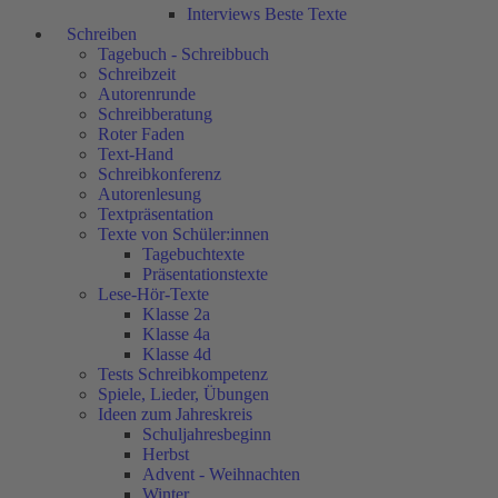
Interviews Beste Texte
Schreiben
Tagebuch - Schreibbuch
Schreibzeit
Autorenrunde
Schreibberatung
Roter Faden
Text-Hand
Schreibkonferenz
Autorenlesung
Textpräsentation
Texte von Schüler:innen
Tagebuchtexte
Präsentationstexte
Lese-Hör-Texte
Klasse 2a
Klasse 4a
Klasse 4d
Tests Schreibkompetenz
Spiele, Lieder, Übungen
Ideen zum Jahreskreis
Schuljahresbeginn
Herbst
Advent - Weihnachten
Winter