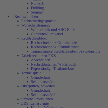
Neues Jahr
Frühling
Sommer
Rechtschreiben
Rechtschreibgespräche
Wortschatztraining
Wörterklinik und ABC-Buch
Computer-Lernkartei
Rechtschreibbox
Rechtschreibbox Grundschule
Rechtschreibbox Sekundarstufe
Trainingspaket Rechtschreiben Sekundarstufe
Arbeitstechniken TKK
Abschreiben
Nachschlagen im Wörterbuch
Eigenständige Textkorrektur
Textbeispiele
Grundschule
Sekundarstufe
Überprüfen, bewerten...
Grundschule
Sekundarstufe I
Sprache untersuchen
LRS, Legasthenie
Häufige Wörter üben