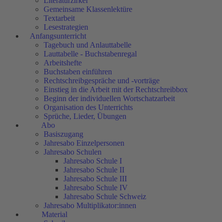
Literaturzirkel
Gemeinsame Klassenlektüre
Textarbeit
Lesestrategien
Anfangsunterricht
Tagebuch und Anlauttabelle
Lauttabelle - Buchstabenregal
Arbeitshefte
Buchstaben einführen
Rechtschreibgespräche und -vorträge
Einstieg in die Arbeit mit der Rechtschreibbox
Beginn der individuellen Wortschatzarbeit
Organisation des Unterrichts
Sprüche, Lieder, Übungen
Abo
Basiszugang
Jahresabo Einzelpersonen
Jahresabo Schulen
Jahresabo Schule I
Jahresabo Schule II
Jahresabo Schule III
Jahresabo Schule IV
Jahresabo Schule Schweiz
Jahresabo Multiplikator:innen
Material