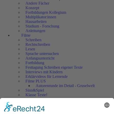
Andere Fächer
Konzept
Fortbildungen Kollegium
Multiplikator:innen
Hausarbeiten
Studium - Forschung
Anleitungen
Filme
Schreiben
Rechtschreiben
Lesen
Sprache untersuchen
Anfangsunterricht
Fortbildung
Festtagung Schreiben eigener Texte
Interviews mit Kindern
Erklärvideos für Lernende
Filme PLUS
Autorenrunde im Detail - Gruselwelt
Sinn&Spiel
Klasse Texte!
Filmausschnitte Grundschule
Filmausschnitte Sekundarstufe
Jedes Kind wertschätzen!
Aktuell