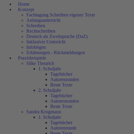
Home
Konzept
Fachtagung Schreiben eigener Texte
Anfangsunterricht
Schreiben
Rechtschreiben
Deutsch als Zweitsprache (DaZ)
Inklusiver Unterricht
Infobögen
Erfahrungen - Rückmeldungen
Praxisbeispiele
Silke Theurich
1. Schuljahr
Tagebücher
Autorenrunden
Beste Texte
2. Schuljahr
Tagebücher
Autorenrunden
Beste Texte
Sandra Krogmann
1. Schuljahr
Tagebücher
Autorenrunde
Beste Texte