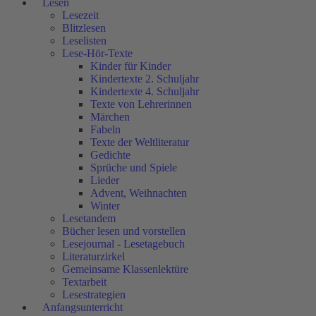
Lesen
Lesezeit
Blitzlesen
Leselisten
Lese-Hör-Texte
Kinder für Kinder
Kindertexte 2. Schuljahr
Kindertexte 4. Schuljahr
Texte von Lehrerinnen
Märchen
Fabeln
Texte der Weltliteratur
Gedichte
Sprüche und Spiele
Lieder
Advent, Weihnachten
Winter
Lesetandem
Bücher lesen und vorstellen
Lesejournal - Lesetagebuch
Literaturzirkel
Gemeinsame Klassenlektüre
Textarbeit
Lesestrategien
Anfangsunterricht