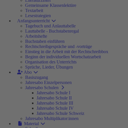
Literaturzirkel
Gemeinsame Klassenlektüre
Textarbeit
Lesestrategien
Anfangsunterricht
Tagebuch und Anlauttabelle
Lauttabelle - Buchstabenregal
Arbeitshefte
Buchstaben einführen
Rechtschreibgespräche und -vorträge
Einstieg in die Arbeit mit der Rechtschreibbox
Beginn der individuellen Wortschatzarbeit
Organisation des Unterrichts
Sprüche, Lieder, Übungen
Abo
Basiszugang
Jahresabo Einzelpersonen
Jahresabo Schulen
Jahresabo Schule I
Jahresabo Schule II
Jahresabo Schule III
Jahresabo Schule IV
Jahresabo Schule Schweiz
Jahresabo Multiplikator:innen
Material