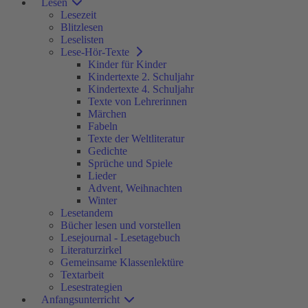
Lesen
Lesezeit
Blitzlesen
Leselisten
Lese-Hör-Texte
Kinder für Kinder
Kindertexte 2. Schuljahr
Kindertexte 4. Schuljahr
Texte von Lehrerinnen
Märchen
Fabeln
Texte der Weltliteratur
Gedichte
Sprüche und Spiele
Lieder
Advent, Weihnachten
Winter
Lesetandem
Bücher lesen und vorstellen
Lesejournal - Lesetagebuch
Literaturzirkel
Gemeinsame Klassenlektüre
Textarbeit
Lesestrategien
Anfangsunterricht