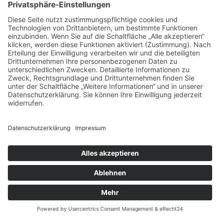
Gemeinsame Klassenlektüre
Textarbeit
Lesestrategien
Anfangsunterricht
Tagebuch und Anlauttabelle
Lauttabelle - Buchstabenregal
Arbeitshefte
Buchstaben einführen
Rechtschreibgespräche und -vorträge
Einstieg in die Arbeit mit der Rechtschreibbox
Beginn der individuellen Wortschatzarbeit
Organisation des Unterrichts
Sprüche, Lieder, Übungen
Abo
Basiszugang
Jahresabo Einzelpersonen
Jahresabo Schulen
Jahresabo Schule I
Jahresabo Schule II
Jahresabo Schule III
Jahresabo Schule IV
Jahresabo Schulen (Schweiz)
Jahresabo Multiplikator:innen
Material
Schreiben