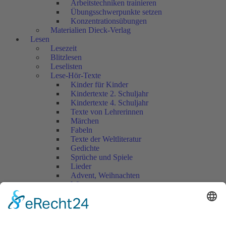
Arbeitstechniken trainieren
Übungsschwerpunkte setzen
Konzentrationsübungen
Materialien Dieck-Verlag
Lesen
Lesezeit
Blitzlesen
Leselisten
Lese-Hör-Texte
Kinder für Kinder
Kindertexte 2. Schuljahr
Kindertexte 4. Schuljahr
Texte von Lehrerinnen
Märchen
Fabeln
Texte der Weltliteratur
Gedichte
Sprüche und Spiele
Lieder
Advent, Weihnachten
Winter
Lesetandem
Bücher lesen und vorstellen
Lesejournal - Lesetagebuch
Literaturzirkel