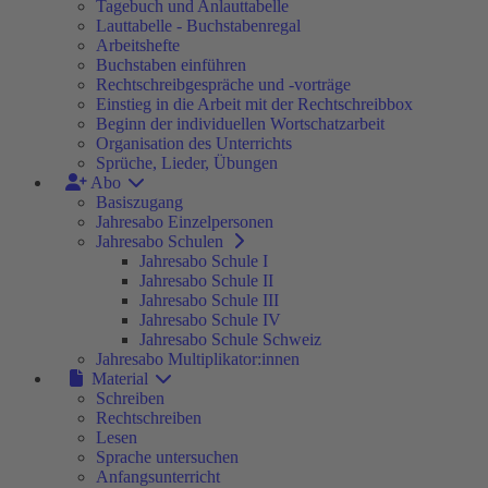
Tagebuch und Anlauttabelle
Lauttabelle - Buchstabenregal
Arbeitshefte
Buchstaben einführen
Rechtschreibgespräche und -vorträge
Einstieg in die Arbeit mit der Rechtschreibbox
Beginn der individuellen Wortschatzarbeit
Organisation des Unterrichts
Sprüche, Lieder, Übungen
Abo
Basiszugang
Jahresabo Einzelpersonen
Jahresabo Schulen
Jahresabo Schule I
Jahresabo Schule II
Jahresabo Schule III
Jahresabo Schule IV
Jahresabo Schule Schweiz
Jahresabo Multiplikator:innen
Material
Schreiben
Rechtschreiben
Lesen
Sprache untersuchen
Anfangsunterricht