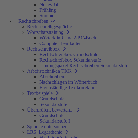
Neues Jahr
Frühling
Sommer
Rechtschreiben
Rechtschreibgespräche
Wortschatztraining
Wörterklinik und ABC-Buch
Computer-Lernkartei
Rechtschreibbox
Rechtschreibbox Grundschule
Rechtschreibbox Sekundarstufe
Trainingspaket Rechtschreiben Sekundarstufe
Arbeitstechniken TKK
Abschreiben
Nachschlagen im Wörterbuch
Eigenständige Textkorrektur
Textbeispiele
Grundschule
Sekundarstufe
Überprüfen, bewerten...
Grundschule
Sekundarstufe I
Sprache untersuchen
LRS, Legasthenie
Häufige Wörter üben