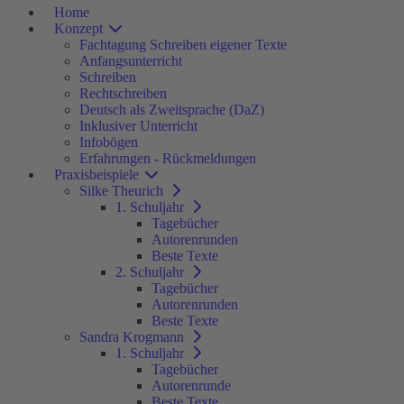
Home
Konzept
Fachtagung Schreiben eigener Texte
Anfangsunterricht
Schreiben
Rechtschreiben
Deutsch als Zweitsprache (DaZ)
Inklusiver Unterricht
Infobögen
Erfahrungen - Rückmeldungen
Praxisbeispiele
Silke Theurich
1. Schuljahr
Tagebücher
Autorenrunden
Beste Texte
2. Schuljahr
Tagebücher
Autorenrunden
Beste Texte
Sandra Krogmann
1. Schuljahr
Tagebücher
Autorenrunde
Beste Texte