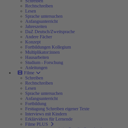
Schreiben
Rechtschreiben
Lesen
Sprache untersuchen
Anfangsunterricht
Jahreszeiten
DaZ Deutsch/Zweitsprache
Andere Fächer
Konzept
Fortbildungen Kollegium
Multiplikator:innen
Hausarbeiten
Studium - Forschung
Anleitungen
Filme
Schreiben
Rechtschreiben
Lesen
Sprache untersuchen
Anfangsunterricht
Fortbildung
Festtagung Schreiben eigener Texte
Interviews mit Kindern
Erklärvideos für Lernende
Filme PLUS