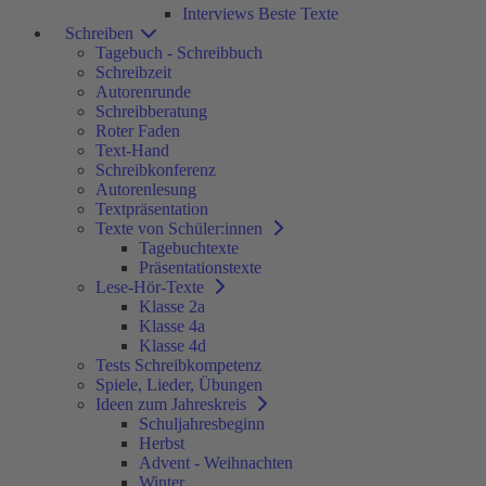
Interviews Beste Texte
Schreiben
Tagebuch - Schreibbuch
Schreibzeit
Autorenrunde
Schreibberatung
Roter Faden
Text-Hand
Schreibkonferenz
Autorenlesung
Textpräsentation
Texte von Schüler:innen
Tagebuchtexte
Präsentationstexte
Lese-Hör-Texte
Klasse 2a
Klasse 4a
Klasse 4d
Tests Schreibkompetenz
Spiele, Lieder, Übungen
Ideen zum Jahreskreis
Schuljahresbeginn
Herbst
Advent - Weihnachten
Winter