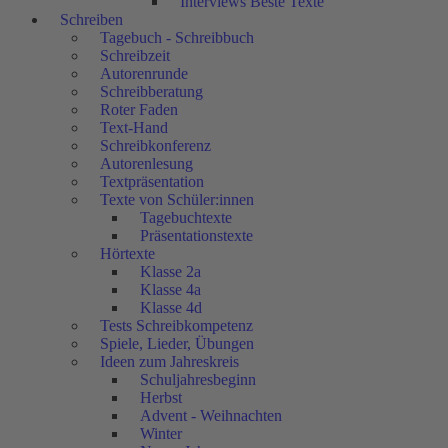
Interviews Beste Texte
Schreiben
Tagebuch - Schreibbuch
Schreibzeit
Autorenrunde
Schreibberatung
Roter Faden
Text-Hand
Schreibkonferenz
Autorenlesung
Textpräsentation
Texte von Schüler:innen
Tagebuchtexte
Präsentationstexte
Hörtexte
Klasse 2a
Klasse 4a
Klasse 4d
Tests Schreibkompetenz
Spiele, Lieder, Übungen
Ideen zum Jahreskreis
Schuljahresbeginn
Herbst
Advent - Weihnachten
Winter