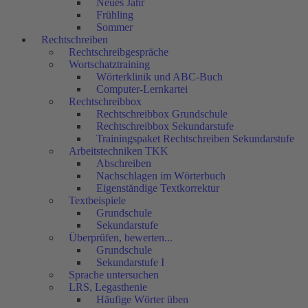
Neues Jahr
Frühling
Sommer
Rechtschreiben
Rechtschreibgespräche
Wortschatztraining
Wörterklinik und ABC-Buch
Computer-Lernkartei
Rechtschreibbox
Rechtschreibbox Grundschule
Rechtschreibbox Sekundarstufe
Trainingspaket Rechtschreiben Sekundarstufe
Arbeitstechniken TKK
Abschreiben
Nachschlagen im Wörterbuch
Eigenständige Textkorrektur
Textbeispiele
Grundschule
Sekundarstufe
Überprüfen, bewerten...
Grundschule
Sekundarstufe I
Sprache untersuchen
LRS, Legasthenie
Häufige Wörter üben