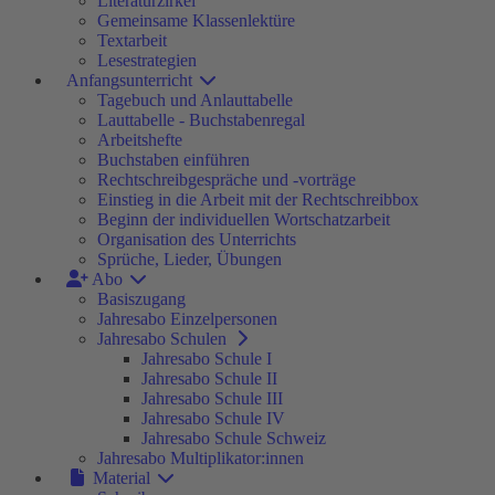
Literaturzirkel
Gemeinsame Klassenlektüre
Textarbeit
Lesestrategien
Anfangsunterricht
Tagebuch und Anlauttabelle
Lauttabelle - Buchstabenregal
Arbeitshefte
Buchstaben einführen
Rechtschreibgespräche und -vorträge
Einstieg in die Arbeit mit der Rechtschreibbox
Beginn der individuellen Wortschatzarbeit
Organisation des Unterrichts
Sprüche, Lieder, Übungen
Abo
Basiszugang
Jahresabo Einzelpersonen
Jahresabo Schulen
Jahresabo Schule I
Jahresabo Schule II
Jahresabo Schule III
Jahresabo Schule IV
Jahresabo Schule Schweiz
Jahresabo Multiplikator:innen
Material