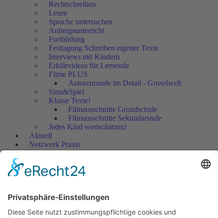
Rechtschreiben
Lesen
Sprache untersuchen
Anfangsunterricht
Fortbildung
Festtagung Schreiben eigener Texte
Interviews mit Kindern
Erklärvideos für Lernende
Filme PLUS
Autorenrunde im Detail - Gruselwelt
Sinn&Spiel
Klasse Texte!
Filmausschnitte Grundschule
Filmausschnitte Sekundarstufe
Jedes Kind wertschätzen!
Aktuell
Netzwerk Praxis
Artikel
Artikel 2019
Artikel 2018
Artikel 2017
Artikel 2016
Artikel 2015
Artikel 2014
Artikel 2013