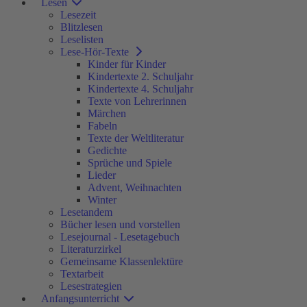
Lesen
Lesezeit
Blitzlesen
Leselisten
Lese-Hör-Texte
Kinder für Kinder
Kindertexte 2. Schuljahr
Kindertexte 4. Schuljahr
Texte von Lehrerinnen
Märchen
Fabeln
Texte der Weltliteratur
Gedichte
Sprüche und Spiele
Lieder
Advent, Weihnachten
Winter
Lesetandem
Bücher lesen und vorstellen
Lesejournal - Lesetagebuch
Literaturzirkel
Gemeinsame Klassenlektüre
Textarbeit
Lesestrategien
Anfangsunterricht