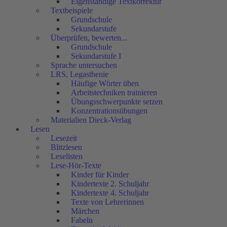
Eigenständige Textkorrektur
Textbeispiele
Grundschule
Sekundarstufe
Überprüfen, bewerten...
Grundschule
Sekundarstufe I
Sprache untersuchen
LRS, Legasthenie
Häufige Wörter üben
Arbeitstechniken trainieren
Übungsschwerpunkte setzen
Konzentrationsübungen
Materialien Dieck-Verlag
Lesen
Lesezeit
Blitzlesen
Leselisten
Lese-Hör-Texte
Kinder für Kinder
Kindertexte 2. Schuljahr
Kindertexte 4. Schuljahr
Texte von Lehrerinnen
Märchen
Fabeln