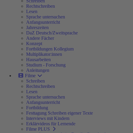
Schreiben
Rechtschreiben
Lesen
Sprache untersuchen
Anfangsunterricht
Jahreszeiten
DaZ Deutsch/Zweitsprache
Andere Fächer
Konzept
Fortbildungen Kollegium
Multiplikator:innen
Hausarbeiten
Studium - Forschung
Anleitungen
Filme
Schreiben
Rechtschreiben
Lesen
Sprache untersuchen
Anfangsunterricht
Fortbildung
Festtagung Schreiben eigener Texte
Interviews mit Kindern
Erklärvideos für Lernende
Filme PLUS