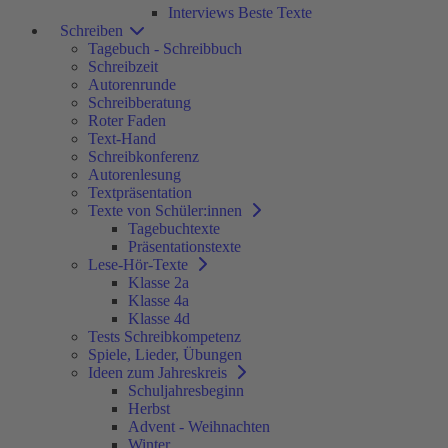
Interviews Beste Texte
Schreiben
Tagebuch - Schreibbuch
Schreibzeit
Autorenrunde
Schreibberatung
Roter Faden
Text-Hand
Schreibkonferenz
Autorenlesung
Textpräsentation
Texte von Schüler:innen
Tagebuchtexte
Präsentationstexte
Lese-Hör-Texte
Klasse 2a
Klasse 4a
Klasse 4d
Tests Schreibkompetenz
Spiele, Lieder, Übungen
Ideen zum Jahreskreis
Schuljahresbeginn
Herbst
Advent - Weihnachten
Winter