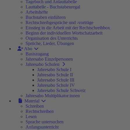
Tagebuch und Anlauttabelle
Lauttabelle - Buchstabenregal
Arbeitshefte
Buchstaben einführen
Rechtschreibgespräche und -vorträge
Einstieg in die Arbeit mit der Rechtschreibbox
Beginn der individuellen Wortschatzarbeit
Organisation des Unterrichts
Sprüche, Lieder, Übungen
Abo
Basiszugang
Jahresabo Einzelpersonen
Jahresabo Schulen
Jahresabo Schule I
Jahresabo Schule II
Jahresabo Schule III
Jahresabo Schule IV
Jahresabo Schule Schweiz
Jahresabo Multiplikator:innen
Material
Schreiben
Rechtschreiben
Lesen
Sprache untersuchen
Anfangsunterricht