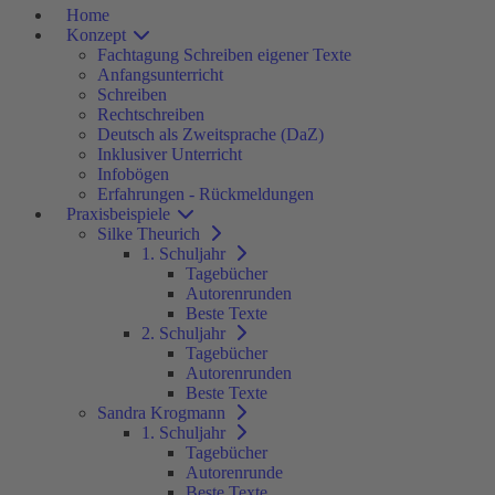
Home
Konzept
Fachtagung Schreiben eigener Texte
Anfangsunterricht
Schreiben
Rechtschreiben
Deutsch als Zweitsprache (DaZ)
Inklusiver Unterricht
Infobögen
Erfahrungen - Rückmeldungen
Praxisbeispiele
Silke Theurich
1. Schuljahr
Tagebücher
Autorenrunden
Beste Texte
2. Schuljahr
Tagebücher
Autorenrunden
Beste Texte
Sandra Krogmann
1. Schuljahr
Tagebücher
Autorenrunde
Beste Texte