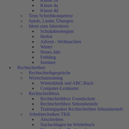
Klasse 2a
Klasse 4a
Klasse 4d
Tests Schreibkompetenz
Spiele, Lieder, Übungen
Ideen zum Jahreskreis
Schuljahresbeginn
Herbst
Advent - Weihnachten
Winter
Neues Jahr
Frühling
Sommer
Rechtschreiben
Rechtschreibgespräche
Wortschatztraining
Wörterklinik und ABC-Buch
Computer-Lernkartei
Rechtschreibbox
Rechtschreibbox Grundschule
Rechtschreibbox Sekundarstufe
Trainingspaket Rechtschreiben Sekundarstufe
Arbeitstechniken TKK
Abschreiben
Nachschlagen im Wörterbuch