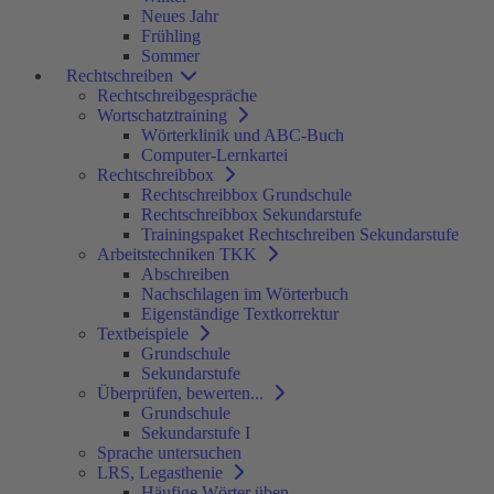
Neues Jahr
Frühling
Sommer
Rechtschreiben
Rechtschreibgespräche
Wortschatztraining
Wörterklinik und ABC-Buch
Computer-Lernkartei
Rechtschreibbox
Rechtschreibbox Grundschule
Rechtschreibbox Sekundarstufe
Trainingspaket Rechtschreiben Sekundarstufe
Arbeitstechniken TKK
Abschreiben
Nachschlagen im Wörterbuch
Eigenständige Textkorrektur
Textbeispiele
Grundschule
Sekundarstufe
Überprüfen, bewerten...
Grundschule
Sekundarstufe I
Sprache untersuchen
LRS, Legasthenie
Häufige Wörter üben