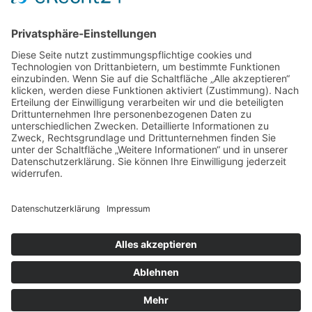
Startseite Beate Leßmann
Datenschutz
Impressum
© Beate Leßmann 2026
Mobile Menu Toggle
Lernecke
Arbeitshefte
Arbeitsheft 1
Arbeitsheft 2
Arbeitsheft 3
Lesen
Blitzlesen
Leselisten
Lese-Hör-Texte
Rechtschreiben