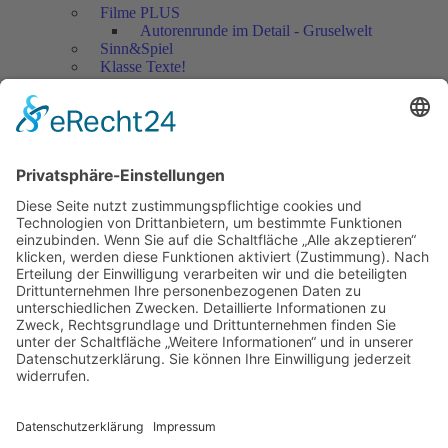
Filme PLUS
Autorenrunde im Detail - Gruselwelt
Sinn&Spiel
Klasse Texte!
Filmausschnitte Grundschule
Filmausschnitte Sekundarstufe
Jedes Kind wertschätzen!
Aktuell
Netzwerk Praxis
Artikel
Artikel 2019
Artikel 2018
Artikel 2017
Artikel 2016
Artikel 2015
Artikel 2014
Artikel 2013
Artikel 2012
Artikel bis 2011
Artikel zum Download - Religion
Artikel zum Download
Bücher
Schreiben eigener Texte
Autorenrunden
Individuelle Lernwege Teil I