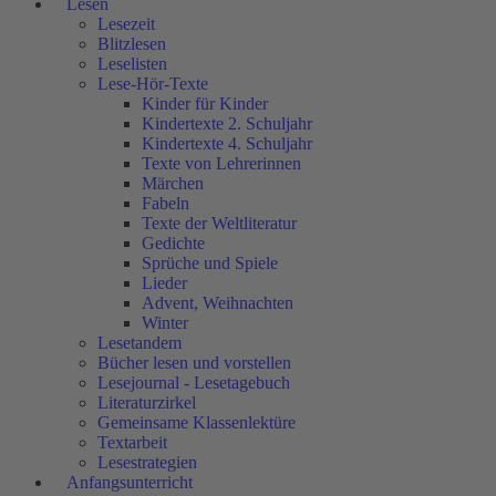
Lesen
Lesezeit
Blitzlesen
Leselisten
Lese-Hör-Texte
Kinder für Kinder
Kindertexte 2. Schuljahr
Kindertexte 4. Schuljahr
Texte von Lehrerinnen
Märchen
Fabeln
Texte der Weltliteratur
Gedichte
Sprüche und Spiele
Lieder
Advent, Weihnachten
Winter
Lesetandem
Bücher lesen und vorstellen
Lesejournal - Lesetagebuch
Literaturzirkel
Gemeinsame Klassenlektüre
Textarbeit
Lesestrategien
Anfangsunterricht