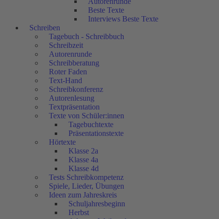
Autorenrunde
Beste Texte
Interviews Beste Texte
Schreiben
Tagebuch - Schreibbuch
Schreibzeit
Autorenrunde
Schreibberatung
Roter Faden
Text-Hand
Schreibkonferenz
Autorenlesung
Textpräsentation
Texte von Schüler:innen
Tagebuchtexte
Präsentationstexte
Hörtexte
Klasse 2a
Klasse 4a
Klasse 4d
Tests Schreibkompetenz
Spiele, Lieder, Übungen
Ideen zum Jahreskreis
Schuljahresbeginn
Herbst