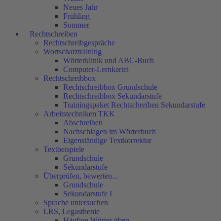
Neues Jahr
Frühling
Sommer
Rechtschreiben
Rechtschreibgespräche
Wortschatztraining
Wörterklinik und ABC-Buch
Computer-Lernkartei
Rechtschreibbox
Rechtschreibbox Grundschule
Rechtschreibbox Sekundarstufe
Trainingspaket Rechtschreiben Sekundarstufe
Arbeitstechniken TKK
Abschreiben
Nachschlagen im Wörterbuch
Eigenständige Textkorrektur
Textbeispiele
Grundschule
Sekundarstufe
Überprüfen, bewerten...
Grundschule
Sekundarstufe I
Sprache untersuchen
LRS, Legasthenie
Häufige Wörter üben