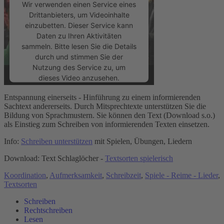
Wir verwenden einen Service eines
Drittanbieters, um Videoinhalte
einzubetten. Dieser Service kann
Daten zu Ihren Aktivitäten
sammeln. Bitte lesen Sie die Details
durch und stimmen Sie der
Nutzung des Service zu, um
dieses Video anzusehen.
Entspannung einerseits - Hinführung zu einem informierenden
Mehr Informationen
Sachtext andererseits. Durch Mitsprechtexte unterstützen Sie die
Bildung von Sprachmustern. Sie können den Text (Download s.o.)
als Einstieg zum Schreiben von informierenden Texten einsetzen.
Akzeptieren
Info:
Schreiben unterstützen
mit Spielen, Übungen, Liedern
powered by
Usercentrics Consent
Management Platform
&
eRecht24
Download: Text Schlaglöcher -
Textsorten spielerisch
Koordination
,
Aufmerksamkeit
,
Schreibzeit
,
Spiele - Reime - Lieder
,
Textsorten
Schreiben
Rechtschreiben
Lesen