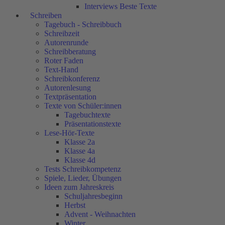
Interviews Beste Texte
Schreiben
Tagebuch - Schreibbuch
Schreibzeit
Autorenrunde
Schreibberatung
Roter Faden
Text-Hand
Schreibkonferenz
Autorenlesung
Textpräsentation
Texte von Schüler:innen
Tagebuchtexte
Präsentationstexte
Lese-Hör-Texte
Klasse 2a
Klasse 4a
Klasse 4d
Tests Schreibkompetenz
Spiele, Lieder, Übungen
Ideen zum Jahreskreis
Schuljahresbeginn
Herbst
Advent - Weihnachten
Winter