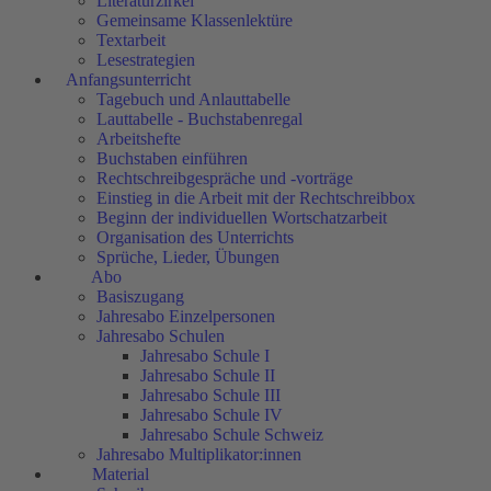
Literaturzirkel
Gemeinsame Klassenlektüre
Textarbeit
Lesestrategien
Anfangsunterricht
Tagebuch und Anlauttabelle
Lauttabelle - Buchstabenregal
Arbeitshefte
Buchstaben einführen
Rechtschreibgespräche und -vorträge
Einstieg in die Arbeit mit der Rechtschreibbox
Beginn der individuellen Wortschatzarbeit
Organisation des Unterrichts
Sprüche, Lieder, Übungen
Abo
Basiszugang
Jahresabo Einzelpersonen
Jahresabo Schulen
Jahresabo Schule I
Jahresabo Schule II
Jahresabo Schule III
Jahresabo Schule IV
Jahresabo Schule Schweiz
Jahresabo Multiplikator:innen
Material