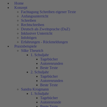
Home
Konzept
Fachtagung Schreiben eigener Texte
Anfangsunterricht
Schreiben
Rechtschreiben
Deutsch als Zweitsprache (DaZ)
Inklusiver Unterricht
Infobögen
Erfahrungen - Rückmeldungen
Praxisbeispiele
Silke Theurich
1. Schuljahr
Tagebücher
Autorenrunden
Beste Texte
2. Schuljahr
Tagebücher
Autorenrunden
Beste Texte
Sandra Krogmann
1. Schuljahr
Tagebücher
Autorenrunde
Beste Texte