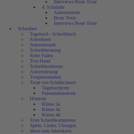
Interviews Beste Texte
4. Schuljahr
Autorenrunde
Beste Texte
Interviews Beste Texte
Schreiben
Tagebuch - Schreibbuch
Schreibzeit
Autorenrunde
Schreibberatung
Roter Faden
Text-Hand
Schreibkonferenz
Autorenlesung
Textpräsentation
Texte von Schüler:innen
Tagebuchtexte
Präsentationstexte
Hörtexte
Klasse 2a
Klasse 4a
Klasse 4d
Tests Schreibkompetenz
Spiele, Lieder, Übungen
Ideen zum Jahreskreis