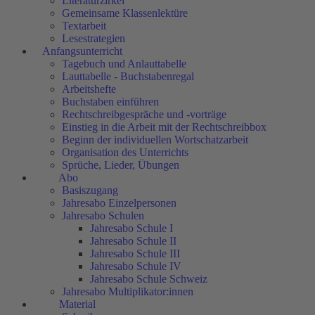
Literaturzirkel
Gemeinsame Klassenlektüre
Textarbeit
Lesestrategien
Anfangsunterricht
Tagebuch und Anlauttabelle
Lauttabelle - Buchstabenregal
Arbeitshefte
Buchstaben einführen
Rechtschreibgespräche und -vorträge
Einstieg in die Arbeit mit der Rechtschreibbox
Beginn der individuellen Wortschatzarbeit
Organisation des Unterrichts
Sprüche, Lieder, Übungen
Abo
Basiszugang
Jahresabo Einzelpersonen
Jahresabo Schulen
Jahresabo Schule I
Jahresabo Schule II
Jahresabo Schule III
Jahresabo Schule IV
Jahresabo Schule Schweiz
Jahresabo Multiplikator:innen
Material