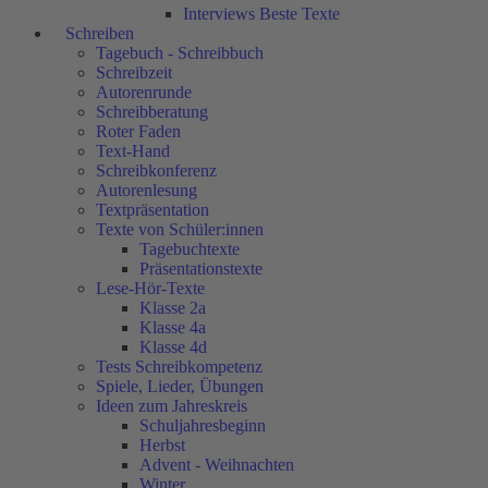
Interviews Beste Texte
Schreiben
Tagebuch - Schreibbuch
Schreibzeit
Autorenrunde
Schreibberatung
Roter Faden
Text-Hand
Schreibkonferenz
Autorenlesung
Textpräsentation
Texte von Schüler:innen
Tagebuchtexte
Präsentationstexte
Lese-Hör-Texte
Klasse 2a
Klasse 4a
Klasse 4d
Tests Schreibkompetenz
Spiele, Lieder, Übungen
Ideen zum Jahreskreis
Schuljahresbeginn
Herbst
Advent - Weihnachten
Winter