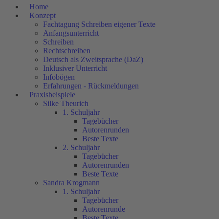
Home
Konzept
Fachtagung Schreiben eigener Texte
Anfangsunterricht
Schreiben
Rechtschreiben
Deutsch als Zweitsprache (DaZ)
Inklusiver Unterricht
Infobögen
Erfahrungen - Rückmeldungen
Praxisbeispiele
Silke Theurich
1. Schuljahr
Tagebücher
Autorenrunden
Beste Texte
2. Schuljahr
Tagebücher
Autorenrunden
Beste Texte
Sandra Krogmann
1. Schuljahr
Tagebücher
Autorenrunde
Beste Texte