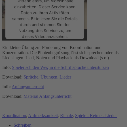
Drittanbieters, um Videoinhalte
einzubetten. Dieser Service kann
Daten zu Ihren Aktivitäten
sammeln. Bitte lesen Sie die Details
durch und stimmen Sie der
Nutzung des Service zu, um
dieses Video anzusehen.
Ein kleine Übung zur Förderung von Koordination und
Mehr Informationen
Konzentration. Die Pilotenbegrüßung lässt sich sprechen oder als
Lied singen. Lied, Noten und Playback als Download (s.o.)
Akzeptieren
Info:
Spielerisch den Weg in die Schriftsprache unterstützen
powered by
Usercentrics Consent
Download:
Sprüche, Übungen, Lieder
Management Platform
&
eRecht24
Info:
Anfangsunterricht
Download:
Material Anfangsunterricht
Koordination
,
Aufmerksamkeit
,
Rituale
,
Spiele - Reime - Lieder
Schreiben