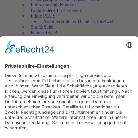
Interviews mit Kindern
Erklärvideos für Lernende
Filme PLUS
Autorenrunde im Detail - Gruselwelt
Sinn&Spiel
Klasse Texte!
Filmausschnitte Grundschule
Filmausschnitte Sekundarstufe
Jedes Kind wertschätzen!
Aktuell
Netzwerk Praxis
Artikel
Artikel 2019
Artikel 2018
Artikel 2017
Artikel 2016
Artikel 2015
Artikel 2014
Artikel 2013
Artikel 2012
Artikel bis 2011
Artikel zum Download - Religion
Artikel zum Download
Bücher
Schreiben eigener Texte