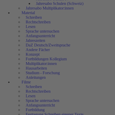
Jahresabo Schulen (Schweiz)
Jahresabo Multiplikator:innen
Material
Schreiben
Rechtschreiben
Lesen
Sprache untersuchen
Anfangsunterricht
Jahreszeiten
DaZ Deutsch/Zweitsprache
Andere Fächer
Konzept
Fortbildungen Kollegium
Multiplikator:innen
Hausarbeiten
Studium - Forschung
Anleitungen
Filme
Schreiben
Rechtschreiben
Lesen
Sprache untersuchen
Anfangsunterricht
Fortbildung
Festtagung Schreiben eigener Texte