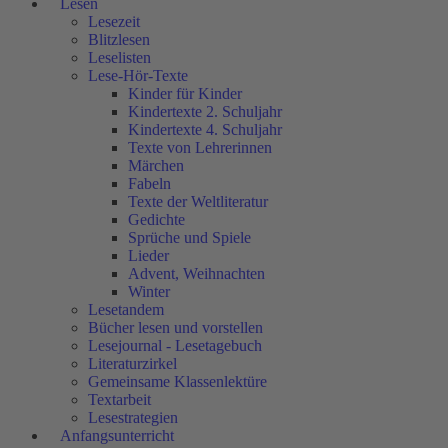
Lesen
Lesezeit
Blitzlesen
Leselisten
Lese-Hör-Texte
Kinder für Kinder
Kindertexte 2. Schuljahr
Kindertexte 4. Schuljahr
Texte von Lehrerinnen
Märchen
Fabeln
Texte der Weltliteratur
Gedichte
Sprüche und Spiele
Lieder
Advent, Weihnachten
Winter
Lesetandem
Bücher lesen und vorstellen
Lesejournal - Lesetagebuch
Literaturzirkel
Gemeinsame Klassenlektüre
Textarbeit
Lesestrategien
Anfangsunterricht