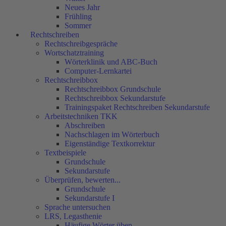
Neues Jahr
Frühling
Sommer
Rechtschreiben
Rechtschreibgespräche
Wortschatztraining
Wörterklinik und ABC-Buch
Computer-Lernkartei
Rechtschreibbox
Rechtschreibbox Grundschule
Rechtschreibbox Sekundarstufe
Trainingspaket Rechtschreiben Sekundarstufe
Arbeitstechniken TKK
Abschreiben
Nachschlagen im Wörterbuch
Eigenständige Textkorrektur
Textbeispiele
Grundschule
Sekundarstufe
Überprüfen, bewerten...
Grundschule
Sekundarstufe I
Sprache untersuchen
LRS, Legasthenie
Häufige Wörter üben