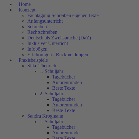
Home
Konzept
Fachtagung Schreiben eigener Texte
Anfangsunterricht
Schreiben
Rechtschreiben
Deutsch als Zweitsprache (DaZ)
Inklusiver Unterricht
Infobögen
Erfahrungen - Rückmeldungen
Praxisbeispiele
Silke Theurich
1. Schuljahr
Tagebücher
Autorenrunden
Beste Texte
2. Schuljahr
Tagebücher
Autorenrunden
Beste Texte
Sandra Krogmann
1. Schuljahr
Tagebücher
Autorenrunde
Beste Texte