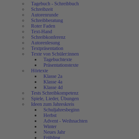
Tagebuch - Schreibbuch
Schreibzeit
Autorenrunde
Schreibberatung
Roter Faden
Text-Hand
Schreibkonferenz
Autorenlesung
Textpräsentation
Texte von Schüler:innen
Tagebuchtexte
Präsentationstexte
Hörtexte
Klasse 2a
Klasse 4a
Klasse 4d
Tests Schreibkompetenz
Spiele, Lieder, Übungen
Ideen zum Jahreskreis
Schuljahresbeginn
Herbst
Advent - Weihnachten
Winter
Neues Jahr
Frühling