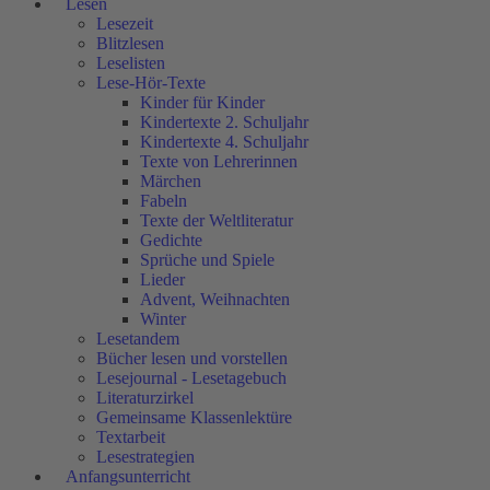
Lesen
Lesezeit
Blitzlesen
Leselisten
Lese-Hör-Texte
Kinder für Kinder
Kindertexte 2. Schuljahr
Kindertexte 4. Schuljahr
Texte von Lehrerinnen
Märchen
Fabeln
Texte der Weltliteratur
Gedichte
Sprüche und Spiele
Lieder
Advent, Weihnachten
Winter
Lesetandem
Bücher lesen und vorstellen
Lesejournal - Lesetagebuch
Literaturzirkel
Gemeinsame Klassenlektüre
Textarbeit
Lesestrategien
Anfangsunterricht