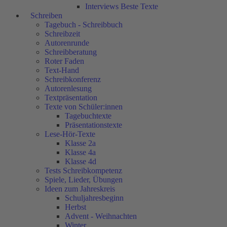
Interviews Beste Texte
Schreiben
Tagebuch - Schreibbuch
Schreibzeit
Autorenrunde
Schreibberatung
Roter Faden
Text-Hand
Schreibkonferenz
Autorenlesung
Textpräsentation
Texte von Schüler:innen
Tagebuchtexte
Präsentationstexte
Lese-Hör-Texte
Klasse 2a
Klasse 4a
Klasse 4d
Tests Schreibkompetenz
Spiele, Lieder, Übungen
Ideen zum Jahreskreis
Schuljahresbeginn
Herbst
Advent - Weihnachten
Winter