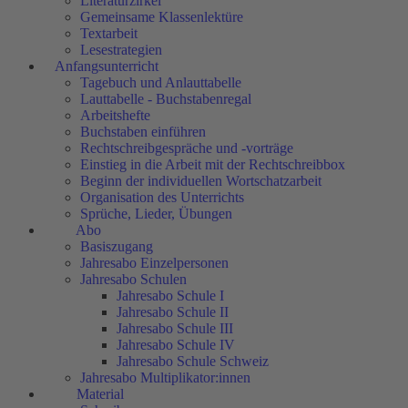
Literaturzirkel
Gemeinsame Klassenlektüre
Textarbeit
Lesestrategien
Anfangsunterricht
Tagebuch und Anlauttabelle
Lauttabelle - Buchstabenregal
Arbeitshefte
Buchstaben einführen
Rechtschreibgespräche und -vorträge
Einstieg in die Arbeit mit der Rechtschreibbox
Beginn der individuellen Wortschatzarbeit
Organisation des Unterrichts
Sprüche, Lieder, Übungen
Abo
Basiszugang
Jahresabo Einzelpersonen
Jahresabo Schulen
Jahresabo Schule I
Jahresabo Schule II
Jahresabo Schule III
Jahresabo Schule IV
Jahresabo Schule Schweiz
Jahresabo Multiplikator:innen
Material