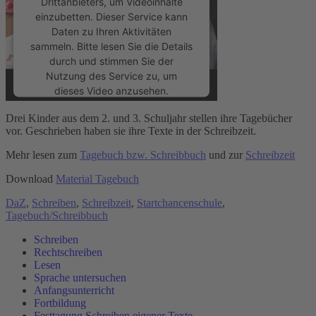
Drittanbieters, um Videoinhalte
einzubetten. Dieser Service kann
Daten zu Ihren Aktivitäten
sammeln. Bitte lesen Sie die Details
durch und stimmen Sie der
Nutzung des Service zu, um
dieses Video anzusehen.
Drei Kinder aus dem 2. und 3. Schuljahr stellen ihre Tagebücher
Mehr Informationen
vor. Geschrieben haben sie ihre Texte in der Schreibzeit.
Mehr lesen zum
Tagebuch bzw. Schreibbuch
und zur
Schreibzeit
Akzeptieren
Download
Material Tagebuch
powered by
Usercentrics Consent
DaZ
,
Schreiben
,
Schreibzeit
,
Startchancenschule
,
Management Platform
&
eRecht24
Tagebuch/Schreibbuch
Schreiben
Rechtschreiben
Lesen
Sprache untersuchen
Anfangsunterricht
Fortbildung
Festtagung Schreiben eigener Texte