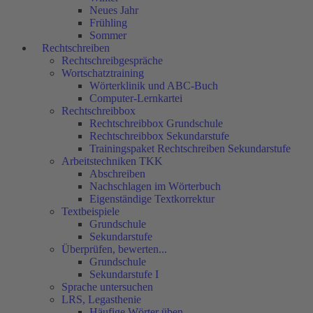
Neues Jahr
Frühling
Sommer
Rechtschreiben
Rechtschreibgespräche
Wortschatztraining
Wörterklinik und ABC-Buch
Computer-Lernkartei
Rechtschreibbox
Rechtschreibbox Grundschule
Rechtschreibbox Sekundarstufe
Trainingspaket Rechtschreiben Sekundarstufe
Arbeitstechniken TKK
Abschreiben
Nachschlagen im Wörterbuch
Eigenständige Textkorrektur
Textbeispiele
Grundschule
Sekundarstufe
Überprüfen, bewerten...
Grundschule
Sekundarstufe I
Sprache untersuchen
LRS, Legasthenie
Häufige Wörter üben