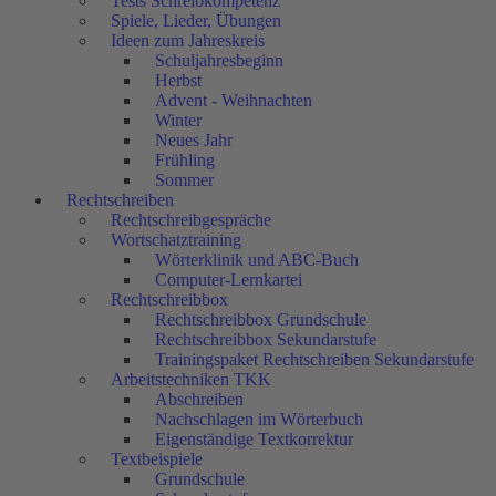
Tests Schreibkompetenz
Spiele, Lieder, Übungen
Ideen zum Jahreskreis
Schuljahresbeginn
Herbst
Advent - Weihnachten
Winter
Neues Jahr
Frühling
Sommer
Rechtschreiben
Rechtschreibgespräche
Wortschatztraining
Wörterklinik und ABC-Buch
Computer-Lernkartei
Rechtschreibbox
Rechtschreibbox Grundschule
Rechtschreibbox Sekundarstufe
Trainingspaket Rechtschreiben Sekundarstufe
Arbeitstechniken TKK
Abschreiben
Nachschlagen im Wörterbuch
Eigenständige Textkorrektur
Textbeispiele
Grundschule