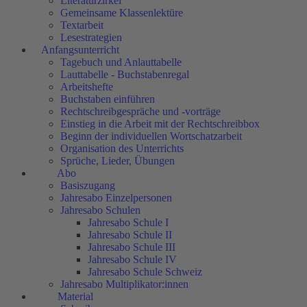
Literaturzirkel
Gemeinsame Klassenlektüre
Textarbeit
Lesestrategien
Anfangsunterricht
Tagebuch und Anlauttabelle
Lauttabelle - Buchstabenregal
Arbeitshefte
Buchstaben einführen
Rechtschreibgespräche und -vorträge
Einstieg in die Arbeit mit der Rechtschreibbox
Beginn der individuellen Wortschatzarbeit
Organisation des Unterrichts
Sprüche, Lieder, Übungen
Abo
Basiszugang
Jahresabo Einzelpersonen
Jahresabo Schulen
Jahresabo Schule I
Jahresabo Schule II
Jahresabo Schule III
Jahresabo Schule IV
Jahresabo Schule Schweiz
Jahresabo Multiplikator:innen
Material