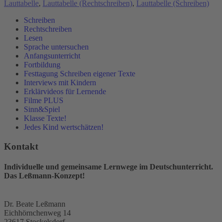
Lauttabelle
,
Lauttabelle (Rechtschreiben)
,
Lauttabelle (Schreiben)
Schreiben
Rechtschreiben
Lesen
Sprache untersuchen
Anfangsunterricht
Fortbildung
Festtagung Schreiben eigener Texte
Interviews mit Kindern
Erklärvideos für Lernende
Filme PLUS
Sinn&Spiel
Klasse Texte!
Jedes Kind wertschätzen!
Kontakt
Individuelle und gemeinsame Lernwege im Deutschunterricht.
Das Leßmann-Konzept!
Dr. Beate Leßmann
Eichhörnchenweg 14
23617 Stockelsdorf