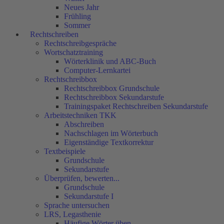
Neues Jahr
Frühling
Sommer
Rechtschreiben
Rechtschreibgespräche
Wortschatztraining
Wörterklinik und ABC-Buch
Computer-Lernkartei
Rechtschreibbox
Rechtschreibbox Grundschule
Rechtschreibbox Sekundarstufe
Trainingspaket Rechtschreiben Sekundarstufe
Arbeitstechniken TKK
Abschreiben
Nachschlagen im Wörterbuch
Eigenständige Textkorrektur
Textbeispiele
Grundschule
Sekundarstufe
Überprüfen, bewerten...
Grundschule
Sekundarstufe I
Sprache untersuchen
LRS, Legasthenie
Häufige Wörter üben