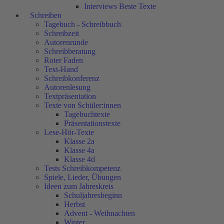
Interviews Beste Texte
Schreiben
Tagebuch - Schreibbuch
Schreibzeit
Autorenrunde
Schreibberatung
Roter Faden
Text-Hand
Schreibkonferenz
Autorenlesung
Textpräsentation
Texte von Schüler:innen
Tagebuchtexte
Präsentationstexte
Lese-Hör-Texte
Klasse 2a
Klasse 4a
Klasse 4d
Tests Schreibkompetenz
Spiele, Lieder, Übungen
Ideen zum Jahreskreis
Schuljahresbeginn
Herbst
Advent - Weihnachten
Winter