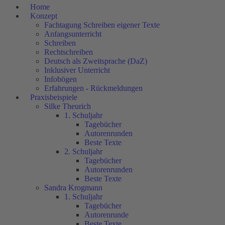
Home
Konzept
Fachtagung Schreiben eigener Texte
Anfangsunterricht
Schreiben
Rechtschreiben
Deutsch als Zweitsprache (DaZ)
Inklusiver Unterricht
Infobögen
Erfahrungen - Rückmeldungen
Praxisbeispiele
Silke Theurich
1. Schuljahr
Tagebücher
Autorenrunden
Beste Texte
2. Schuljahr
Tagebücher
Autorenrunden
Beste Texte
Sandra Krogmann
1. Schuljahr
Tagebücher
Autorenrunde
Beste Texte