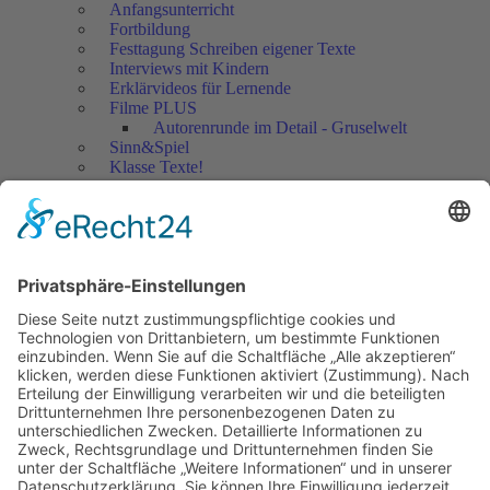
Anfangsunterricht
Fortbildung
Festtagung Schreiben eigener Texte
Interviews mit Kindern
Erklärvideos für Lernende
Filme PLUS
Autorenrunde im Detail - Gruselwelt
Sinn&Spiel
Klasse Texte!
Filmausschnitte Grundschule
Filmausschnitte Sekundarstufe
Jedes Kind wertschätzen!
Aktuell
Netzwerk Praxis
Artikel
Artikel 2019
Artikel 2018
Artikel 2017
Artikel 2016
Artikel 2015
Artikel 2014
Artikel 2013
Artikel 2012
Artikel bis 2011
Artikel zum Download - Religion