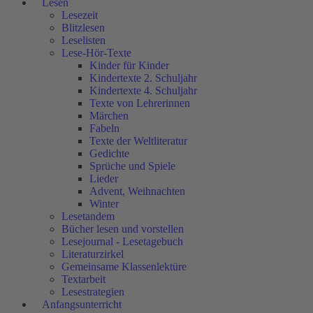
Lesen
Lesezeit
Blitzlesen
Leselisten
Lese-Hör-Texte
Kinder für Kinder
Kindertexte 2. Schuljahr
Kindertexte 4. Schuljahr
Texte von Lehrerinnen
Märchen
Fabeln
Texte der Weltliteratur
Gedichte
Sprüche und Spiele
Lieder
Advent, Weihnachten
Winter
Lesetandem
Bücher lesen und vorstellen
Lesejournal - Lesetagebuch
Literaturzirkel
Gemeinsame Klassenlektüre
Textarbeit
Lesestrategien
Anfangsunterricht