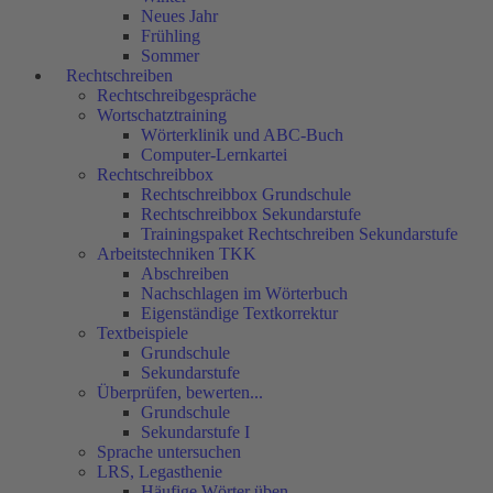
Neues Jahr
Frühling
Sommer
Rechtschreiben
Rechtschreibgespräche
Wortschatztraining
Wörterklinik und ABC-Buch
Computer-Lernkartei
Rechtschreibbox
Rechtschreibbox Grundschule
Rechtschreibbox Sekundarstufe
Trainingspaket Rechtschreiben Sekundarstufe
Arbeitstechniken TKK
Abschreiben
Nachschlagen im Wörterbuch
Eigenständige Textkorrektur
Textbeispiele
Grundschule
Sekundarstufe
Überprüfen, bewerten...
Grundschule
Sekundarstufe I
Sprache untersuchen
LRS, Legasthenie
Häufige Wörter üben