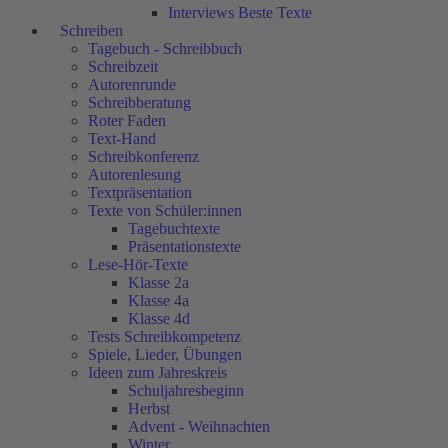
Interviews Beste Texte
Schreiben
Tagebuch - Schreibbuch
Schreibzeit
Autorenrunde
Schreibberatung
Roter Faden
Text-Hand
Schreibkonferenz
Autorenlesung
Textpräsentation
Texte von Schüler:innen
Tagebuchtexte
Präsentationstexte
Lese-Hör-Texte
Klasse 2a
Klasse 4a
Klasse 4d
Tests Schreibkompetenz
Spiele, Lieder, Übungen
Ideen zum Jahreskreis
Schuljahresbeginn
Herbst
Advent - Weihnachten
Winter