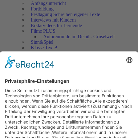
Anfangsunterricht
Fortbildung
Festtagung Schreiben eigener Texte
Interviews mit Kindern
Erklärvideos für Lernende
Filme PLUS
Autorenrunde im Detail - Gruselwelt
Sinn&Spiel
Klasse Texte!
Filmausschnitte Grundschule
Filmausschnitte Sekundarstufe
Jedes Kind wertschätzen!
Aktuell
Netzwerk Praxis
Artikel
Artikel 2019
Artikel 2018
Artikel 2017
Artikel 2016
Artikel 2015
Artikel 2014
Artikel 2013
Artikel 2012
Artikel bis 2011
Artikel zum Download - Religion