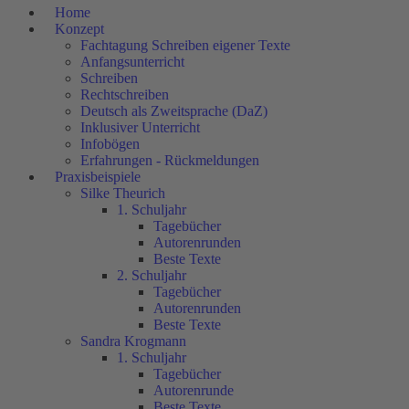
Home
Konzept
Fachtagung Schreiben eigener Texte
Anfangsunterricht
Schreiben
Rechtschreiben
Deutsch als Zweitsprache (DaZ)
Inklusiver Unterricht
Infobögen
Erfahrungen - Rückmeldungen
Praxisbeispiele
Silke Theurich
1. Schuljahr
Tagebücher
Autorenrunden
Beste Texte
2. Schuljahr
Tagebücher
Autorenrunden
Beste Texte
Sandra Krogmann
1. Schuljahr
Tagebücher
Autorenrunde
Beste Texte