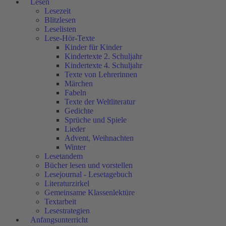
Lesen
Lesezeit
Blitzlesen
Leselisten
Lese-Hör-Texte
Kinder für Kinder
Kindertexte 2. Schuljahr
Kindertexte 4. Schuljahr
Texte von Lehrerinnen
Märchen
Fabeln
Texte der Weltliteratur
Gedichte
Sprüche und Spiele
Lieder
Advent, Weihnachten
Winter
Lesetandem
Bücher lesen und vorstellen
Lesejournal - Lesetagebuch
Literaturzirkel
Gemeinsame Klassenlektüre
Textarbeit
Lesestrategien
Anfangsunterricht