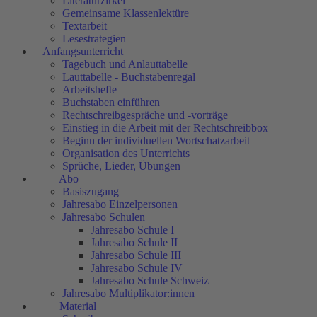
Literaturzirkel
Gemeinsame Klassenlektüre
Textarbeit
Lesestrategien
Anfangsunterricht
Tagebuch und Anlauttabelle
Lauttabelle - Buchstabenregal
Arbeitshefte
Buchstaben einführen
Rechtschreibgespräche und -vorträge
Einstieg in die Arbeit mit der Rechtschreibbox
Beginn der individuellen Wortschatzarbeit
Organisation des Unterrichts
Sprüche, Lieder, Übungen
Abo
Basiszugang
Jahresabo Einzelpersonen
Jahresabo Schulen
Jahresabo Schule I
Jahresabo Schule II
Jahresabo Schule III
Jahresabo Schule IV
Jahresabo Schule Schweiz
Jahresabo Multiplikator:innen
Material