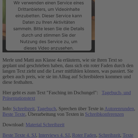
Wir verwenden einen Service eines
Drittanbieters, um Videoinhalte
einzubetten. Dieser Service kann
Daten zu Ihren Aktivitäten
sammeln. Bitte lesen Sie die Details
durch und stimmen Sie der
Nutzung des Service zu, um
dieses Video anzusehen.
Merle und Matti aus Klasse 4a erläutern, wie sie ihren Text so
Mehr Informationen
geplant und geschrieben haben, dass sich ein roter Faden durch den
langen Text zieht und die Leser mitfühlen können, was passiert. Sie
geben auch preis, wie sie im Alltag auf Schreibideen kommen und
Akzeptieren
diese festhalten.
powered by
Usercentrics Consent
Hier geht es zum Text "Fasching im Dschungel":
Tagebuch- und
Management Platform
&
eRecht24
Präsentationstext
Info:
Schreibzeit
,
Tagebuch
, Sprechen über Texte in
Autorenrunden
,
Beste Texte
, Überarbeitung von Texten in
Schreibkonferenzen
Download:
Material Schreibzeit
Beste Texte 4. SJ
,
Interviews 4. SJ
,
Roter Faden
,
Schreibzeit
,
Texte