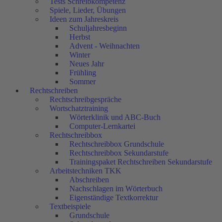
Tests Schreibkompetenz
Spiele, Lieder, Übungen
Ideen zum Jahreskreis
Schuljahresbeginn
Herbst
Advent - Weihnachten
Winter
Neues Jahr
Frühling
Sommer
Rechtschreiben
Rechtschreibgespräche
Wortschatztraining
Wörterklinik und ABC-Buch
Computer-Lernkartei
Rechtschreibbox
Rechtschreibbox Grundschule
Rechtschreibbox Sekundarstufe
Trainingspaket Rechtschreiben Sekundarstufe
Arbeitstechniken TKK
Abschreiben
Nachschlagen im Wörterbuch
Eigenständige Textkorrektur
Textbeispiele
Grundschule