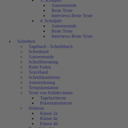
3. Schuljahr
Autorenrunde
Beste Texte
Interviews Beste Texte
4. Schuljahr
Autorenrunde
Beste Texte
Interviews Beste Texte
Schreiben
Tagebuch - Schreibbuch
Schreibzeit
Autorenrunde
Schreibberatung
Roter Faden
Text-Hand
Schreibkonferenz
Autorenlesung
Textpräsentation
Texte von Schüler:innen
Tagebuchtexte
Präsentationstexte
Hörtexte
Klasse 2a
Klasse 4a
Klasse 4d