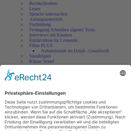
Rechtschreiben
Lesen
Sprache untersuchen
Anfangsunterricht
Fortbildung
Festtagung Schreiben eigener Texte
Interviews mit Kindern
Erklärvideos für Lernende
Filme PLUS
Autorenrunde im Detail - Gruselwelt
Sinn&Spiel
Klasse Texte!
Filmausschnitte Grundschule
Filmausschnitte Sekundarstufe
Jedes Kind wertschätzen!
Aktuell
Netzwerk Praxis
Artikel
Artikel 2019
Artikel 2018
Artikel 2017
Artikel 2016
Artikel 2015
Artikel 2014
Artikel 2013