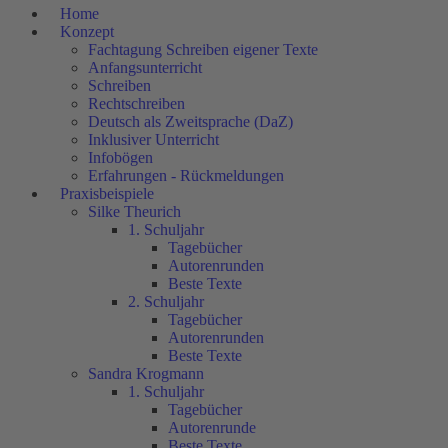
Home
Konzept
Fachtagung Schreiben eigener Texte
Anfangsunterricht
Schreiben
Rechtschreiben
Deutsch als Zweitsprache (DaZ)
Inklusiver Unterricht
Infobögen
Erfahrungen - Rückmeldungen
Praxisbeispiele
Silke Theurich
1. Schuljahr
Tagebücher
Autorenrunden
Beste Texte
2. Schuljahr
Tagebücher
Autorenrunden
Beste Texte
Sandra Krogmann
1. Schuljahr
Tagebücher
Autorenrunde
Beste Texte