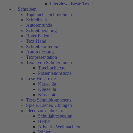
Interviews Beste Texte
Schreiben
Tagebuch - Schreibbuch
Schreibzeit
Autorenrunde
Schreibberatung
Roter Faden
Text-Hand
Schreibkonferenz
Autorenlesung
Textpräsentation
Texte von Schüler:innen
Tagebuchtexte
Präsentationstexte
Lese-Hör-Texte
Klasse 2a
Klasse 4a
Klasse 4d
Tests Schreibkompetenz
Spiele, Lieder, Übungen
Ideen zum Jahreskreis
Schuljahresbeginn
Herbst
Advent - Weihnachten
Winter