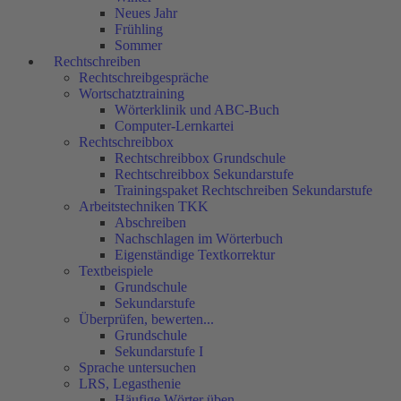
Neues Jahr
Frühling
Sommer
Rechtschreiben
Rechtschreibgespräche
Wortschatztraining
Wörterklinik und ABC-Buch
Computer-Lernkartei
Rechtschreibbox
Rechtschreibbox Grundschule
Rechtschreibbox Sekundarstufe
Trainingspaket Rechtschreiben Sekundarstufe
Arbeitstechniken TKK
Abschreiben
Nachschlagen im Wörterbuch
Eigenständige Textkorrektur
Textbeispiele
Grundschule
Sekundarstufe
Überprüfen, bewerten...
Grundschule
Sekundarstufe I
Sprache untersuchen
LRS, Legasthenie
Häufige Wörter üben