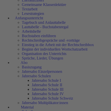
Literaturzirkel
Gemeinsame Klassenlektüre
Textarbeit
Lesestrategien
Anfangsunterricht
Tagebuch und Anlauttabelle
Lauttabelle - Buchstabenregal
Arbeitshefte
Buchstaben einführen
Rechtschreibgespräche und -vorträge
Einstieg in die Arbeit mit der Rechtschreibbox
Beginn der individuellen Wortschatzarbeit
Organisation des Unterrichts
Sprüche, Lieder, Übungen
Abo
Basiszugang
Jahresabo Einzelpersonen
Jahresabo Schulen
Jahresabo Schule I
Jahresabo Schule II
Jahresabo Schule III
Jahresabo Schule IV
Jahresabo Schule Schweiz
Jahresabo Multiplikator:innen
Material