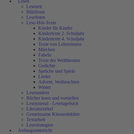
Lesen
Lesezeit
Blitzlesen
Leselisten
Lese-Hör-Texte
Kinder für Kinder
Kindertexte 2. Schuljahr
Kindertexte 4. Schuljahr
Texte von Lehrerinnen
Märchen
Fabeln
Texte der Weltliteratur
Gedichte
Sprüche und Spiele
Lieder
Advent, Weihnachten
Winter
Lesetandem
Bücher lesen und vorstellen
Lesejournal - Lesetagebuch
Literaturzirkel
Gemeinsame Klassenlektüre
Textarbeit
Lesestrategien
Anfangsunterricht