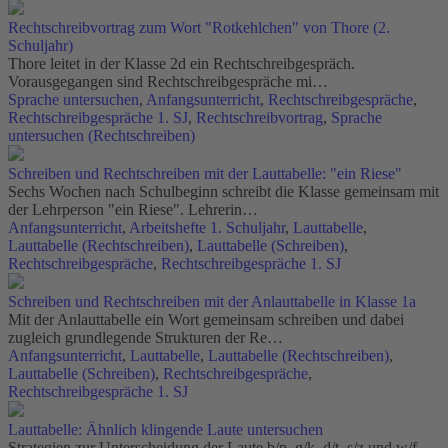
Rechtschreibvortrag zum Wort "Rotkehlchen" von Thore (2.
Schuljahr)
Thore leitet in der Klasse 2d ein Rechtschreibgespräch.
Vorausgegangen sind Rechtschreibgespräche mi…
Sprache untersuchen
,
Anfangsunterricht
,
Rechtschreibgespräche
,
Rechtschreibgespräche 1. SJ
,
Rechtschreibvortrag
,
Sprache
untersuchen (Rechtschreiben)
Schreiben und Rechtschreiben mit der Lauttabelle: "ein Riese"
Sechs Wochen nach Schulbeginn schreibt die Klasse gemeinsam mit
der Lehrperson "ein Riese". Lehrerin…
Anfangsunterricht
,
Arbeitshefte 1. Schuljahr
,
Lauttabelle
,
Lauttabelle (Rechtschreiben)
,
Lauttabelle (Schreiben)
,
Rechtschreibgespräche
,
Rechtschreibgespräche 1. SJ
Schreiben und Rechtschreiben mit der Anlauttabelle in Klasse 1a
Mit der Anlauttabelle ein Wort gemeinsam schreiben und dabei
zugleich grundlegende Strukturen der Re…
Anfangsunterricht
,
Lauttabelle
,
Lauttabelle (Rechtschreiben)
,
Lauttabelle (Schreiben)
,
Rechtschreibgespräche
,
Rechtschreibgespräche 1. SJ
Lauttabelle: Ähnlich klingende Laute untersuchen
Strategien zur Unterscheidung der Laute b/p, g/k, d/t, s/z und w/f