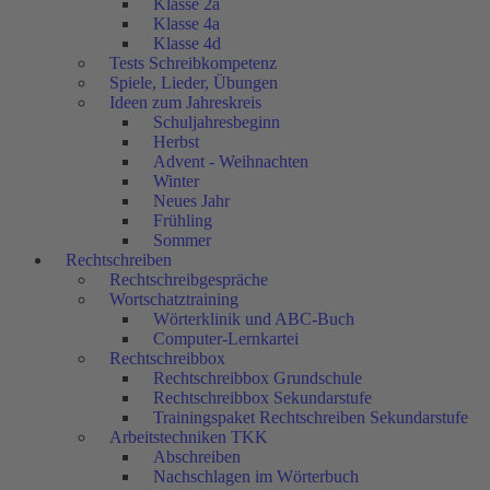
Klasse 2a
Klasse 4a
Klasse 4d
Tests Schreibkompetenz
Spiele, Lieder, Übungen
Ideen zum Jahreskreis
Schuljahresbeginn
Herbst
Advent - Weihnachten
Winter
Neues Jahr
Frühling
Sommer
Rechtschreiben
Rechtschreibgespräche
Wortschatztraining
Wörterklinik und ABC-Buch
Computer-Lernkartei
Rechtschreibbox
Rechtschreibbox Grundschule
Rechtschreibbox Sekundarstufe
Trainingspaket Rechtschreiben Sekundarstufe
Arbeitstechniken TKK
Abschreiben
Nachschlagen im Wörterbuch