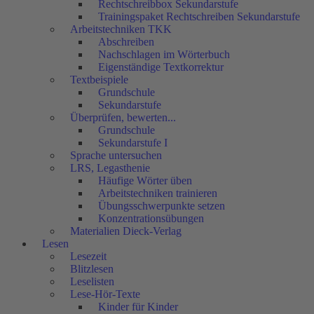
Rechtschreibbox Sekundarstufe
Trainingspaket Rechtschreiben Sekundarstufe
Arbeitstechniken TKK
Abschreiben
Nachschlagen im Wörterbuch
Eigenständige Textkorrektur
Textbeispiele
Grundschule
Sekundarstufe
Überprüfen, bewerten...
Grundschule
Sekundarstufe I
Sprache untersuchen
LRS, Legasthenie
Häufige Wörter üben
Arbeitstechniken trainieren
Übungsschwerpunkte setzen
Konzentrationsübungen
Materialien Dieck-Verlag
Lesen
Lesezeit
Blitzlesen
Leselisten
Lese-Hör-Texte
Kinder für Kinder