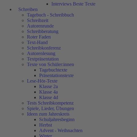
Interviews Beste Texte
Schreiben
Tagebuch - Schreibbuch
Schreibzeit
Autorenrunde
Schreibberatung
Roter Faden
Text-Hand
Schreibkonferenz
Autorenlesung
Textpräsentation
Texte von Schüler:innen
Tagebuchtexte
Präsentationstexte
Lese-Hör-Texte
Klasse 2a
Klasse 4a
Klasse 4d
Tests Schreibkompetenz
Spiele, Lieder, Übungen
Ideen zum Jahreskreis
Schuljahresbeginn
Herbst
Advent - Weihnachten
Winter