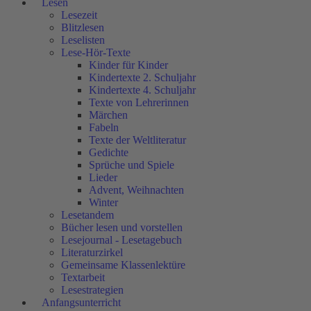
Lesen
Lesezeit
Blitzlesen
Leselisten
Lese-Hör-Texte
Kinder für Kinder
Kindertexte 2. Schuljahr
Kindertexte 4. Schuljahr
Texte von Lehrerinnen
Märchen
Fabeln
Texte der Weltliteratur
Gedichte
Sprüche und Spiele
Lieder
Advent, Weihnachten
Winter
Lesetandem
Bücher lesen und vorstellen
Lesejournal - Lesetagebuch
Literaturzirkel
Gemeinsame Klassenlektüre
Textarbeit
Lesestrategien
Anfangsunterricht