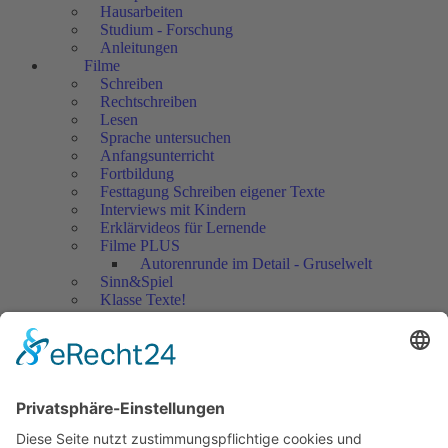
Hausarbeiten
Studium - Forschung
Anleitungen
Filme
Schreiben
Rechtschreiben
Lesen
Sprache untersuchen
Anfangsunterricht
Fortbildung
Festtagung Schreiben eigener Texte
Interviews mit Kindern
Erklärvideos für Lernende
Filme PLUS
Autorenrunde im Detail - Gruselwelt
Sinn&Spiel
Klasse Texte!
Filmausschnitte Grundschule
Filmausschnitte Sekundarstufe
Jedes Kind wertschätzen!
Aktuell
Netzwerk Praxis
Artikel
Artikel 2019
Artikel 2018