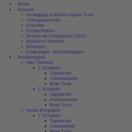
Home
Konzept
Fachtagung Schreiben eigener Texte
Anfangsunterricht
Schreiben
Rechtschreiben
Deutsch als Zweitsprache (DaZ)
Inklusiver Unterricht
Infobögen
Erfahrungen - Rückmeldungen
Praxisbeispiele
Silke Theurich
1. Schuljahr
Tagebücher
Autorenrunden
Beste Texte
2. Schuljahr
Tagebücher
Autorenrunden
Beste Texte
Sandra Krogmann
1. Schuljahr
Tagebücher
Autorenrunde
Beste Texte