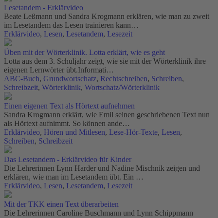
Lesetandem - Erklärvideo
Beate Leßmann und Sandra Krogmann erklären, wie man zu zweit
im Lesetandem das Lesen trainieren kann…
Erklärvideo
,
Lesen
,
Lesetandem
,
Lesezeit
Üben mit der Wörterklinik. Lotta erklärt, wie es geht
Lotta aus dem 3. Schuljahr zeigt, wie sie mit der Wörterklinik ihre
eigenen Lernwörter übt.Informati…
ABC-Buch
,
Grundwortschatz
,
Rechtschreiben
,
Schreiben
,
Schreibzeit
,
Wörterklinik
,
Wortschatz/Wörterklinik
Einen eigenen Text als Hörtext aufnehmen
Sandra Krogmann erklärt, wie Emil seinen geschriebenen Text nun
als Hörtext aufnimmt. So können ande…
Erklärvideo
,
Hören und Mitlesen
,
Lese-Hör-Texte
,
Lesen
,
Schreiben
,
Schreibzeit
Das Lesetandem - Erklärvideo für Kinder
Die Lehrerinnen Lynn Harder und Nadine Mischnik zeigen und
erklären, wie man im Lesetandem übt. Ein …
Erklärvideo
,
Lesen
,
Lesetandem
,
Lesezeit
Mit der TKK einen Text überarbeiten
Die Lehrerinnen Caroline Buschmann und Lynn Schippmann