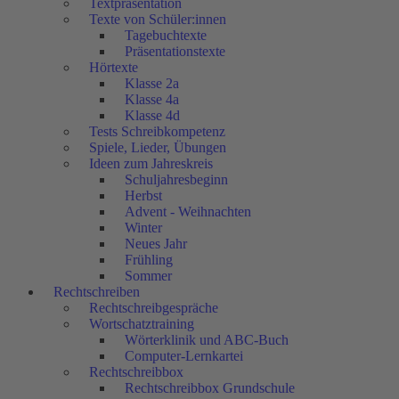
Textpräsentation
Texte von Schüler:innen
Tagebuchtexte
Präsentationstexte
Hörtexte
Klasse 2a
Klasse 4a
Klasse 4d
Tests Schreibkompetenz
Spiele, Lieder, Übungen
Ideen zum Jahreskreis
Schuljahresbeginn
Herbst
Advent - Weihnachten
Winter
Neues Jahr
Frühling
Sommer
Rechtschreiben
Rechtschreibgespräche
Wortschatztraining
Wörterklinik und ABC-Buch
Computer-Lernkartei
Rechtschreibbox
Rechtschreibbox Grundschule