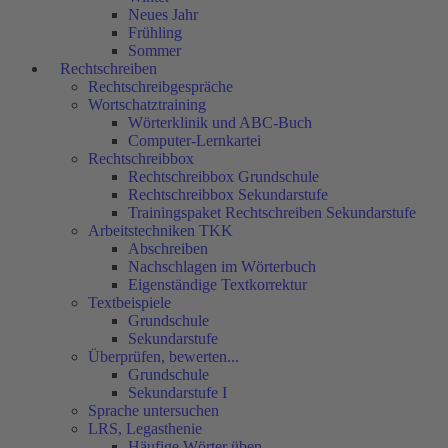
Neues Jahr
Frühling
Sommer
Rechtschreiben
Rechtschreibgespräche
Wortschatztraining
Wörterklinik und ABC-Buch
Computer-Lernkartei
Rechtschreibbox
Rechtschreibbox Grundschule
Rechtschreibbox Sekundarstufe
Trainingspaket Rechtschreiben Sekundarstufe
Arbeitstechniken TKK
Abschreiben
Nachschlagen im Wörterbuch
Eigenständige Textkorrektur
Textbeispiele
Grundschule
Sekundarstufe
Überprüfen, bewerten...
Grundschule
Sekundarstufe I
Sprache untersuchen
LRS, Legasthenie
Häufige Wörter üben