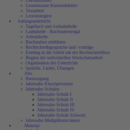
Literaturzirkel
Gemeinsame Klassenlektüre
Textarbeit
Lesestrategien
Anfangsunterricht
Tagebuch und Anlauttabelle
Lauttabelle - Buchstabenregal
Arbeitshefte
Buchstaben einführen
Rechtschreibgespräche und -vorträge
Einstieg in die Arbeit mit der Rechtschreibbox
Beginn der individuellen Wortschatzarbeit
Organisation des Unterrichts
Sprüche, Lieder, Übungen
Abo
Basiszugang
Jahresabo Einzelpersonen
Jahresabo Schulen
Jahresabo Schule I
Jahresabo Schule II
Jahresabo Schule III
Jahresabo Schule IV
Jahresabo Schule Schweiz
Jahresabo Multiplikator:innen
Material