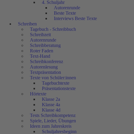
4. Schuljahr
Autorenrunde
Beste Texte
Interviews Beste Texte
Schreiben
Tagebuch - Schreibbuch
Schreibzeit
Autorenrunde
Schreibberatung
Roter Faden
Text-Hand
Schreibkonferenz
Autorenlesung
Textpräsentation
Texte von Schüler:innen
Tagebuchtexte
Präsentationstexte
Hörtexte
Klasse 2a
Klasse 4a
Klasse 4d
Tests Schreibkompetenz
Spiele, Lieder, Übungen
Ideen zum Jahreskreis
Schuljahresbeginn