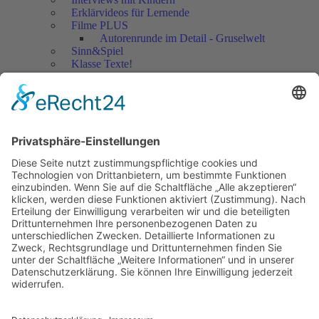
Erklärvideos für Lernende
Filme PLUS
Autorenrunde im Detail - Gruselwelt
Sinn&Spiel
Klasse Texte!
Filmausschnitte Grundschule
Filmausschnitte Sekundarstufe
Jedes Kind wertschätzen!
Aktuell
Netzwerk Praxis
Artikel
Artikel 2019
Artikel 2018
Artikel 2017
Artikel 2016
Artikel 2015
Artikel 2014
Artikel 2013
Artikel 2012
Artikel bis 2011
Artikel zum Download - Religion
Artikel zum Download
Bücher
Schreiben eigener Texte