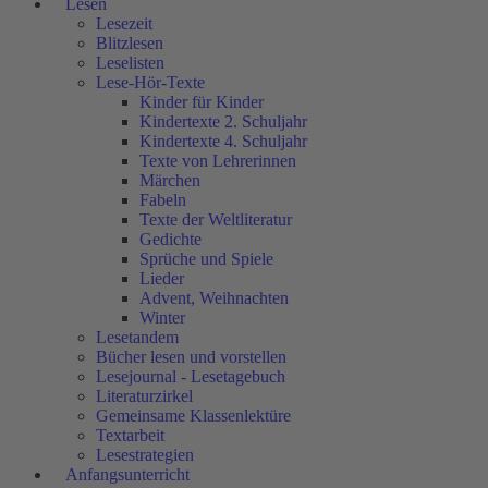
Lesen
Lesezeit
Blitzlesen
Leselisten
Lese-Hör-Texte
Kinder für Kinder
Kindertexte 2. Schuljahr
Kindertexte 4. Schuljahr
Texte von Lehrerinnen
Märchen
Fabeln
Texte der Weltliteratur
Gedichte
Sprüche und Spiele
Lieder
Advent, Weihnachten
Winter
Lesetandem
Bücher lesen und vorstellen
Lesejournal - Lesetagebuch
Literaturzirkel
Gemeinsame Klassenlektüre
Textarbeit
Lesestrategien
Anfangsunterricht