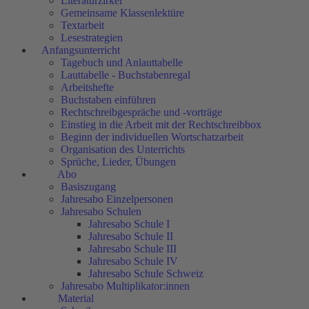
Literaturzirkel
Gemeinsame Klassenlektüre
Textarbeit
Lesestrategien
Anfangsunterricht
Tagebuch und Anlauttabelle
Lauttabelle - Buchstabenregal
Arbeitshefte
Buchstaben einführen
Rechtschreibgespräche und -vorträge
Einstieg in die Arbeit mit der Rechtschreibbox
Beginn der individuellen Wortschatzarbeit
Organisation des Unterrichts
Sprüche, Lieder, Übungen
Abo
Basiszugang
Jahresabo Einzelpersonen
Jahresabo Schulen
Jahresabo Schule I
Jahresabo Schule II
Jahresabo Schule III
Jahresabo Schule IV
Jahresabo Schule Schweiz
Jahresabo Multiplikator:innen
Material