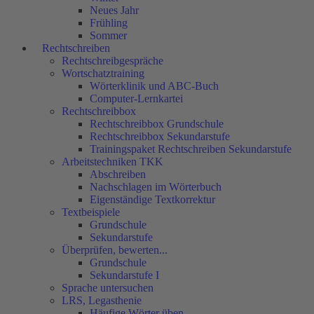
Neues Jahr
Frühling
Sommer
Rechtschreiben
Rechtschreibgespräche
Wortschatztraining
Wörterklinik und ABC-Buch
Computer-Lernkartei
Rechtschreibbox
Rechtschreibbox Grundschule
Rechtschreibbox Sekundarstufe
Trainingspaket Rechtschreiben Sekundarstufe
Arbeitstechniken TKK
Abschreiben
Nachschlagen im Wörterbuch
Eigenständige Textkorrektur
Textbeispiele
Grundschule
Sekundarstufe
Überprüfen, bewerten...
Grundschule
Sekundarstufe I
Sprache untersuchen
LRS, Legasthenie
Häufige Wörter üben