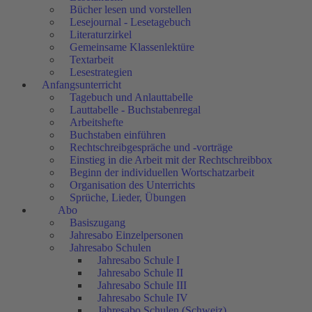
Bücher lesen und vorstellen
Lesejournal - Lesetagebuch
Literaturzirkel
Gemeinsame Klassenlektüre
Textarbeit
Lesestrategien
Anfangsunterricht
Tagebuch und Anlauttabelle
Lauttabelle - Buchstabenregal
Arbeitshefte
Buchstaben einführen
Rechtschreibgespräche und -vorträge
Einstieg in die Arbeit mit der Rechtschreibbox
Beginn der individuellen Wortschatzarbeit
Organisation des Unterrichts
Sprüche, Lieder, Übungen
Abo
Basiszugang
Jahresabo Einzelpersonen
Jahresabo Schulen
Jahresabo Schule I
Jahresabo Schule II
Jahresabo Schule III
Jahresabo Schule IV
Jahresabo Schulen (Schweiz)