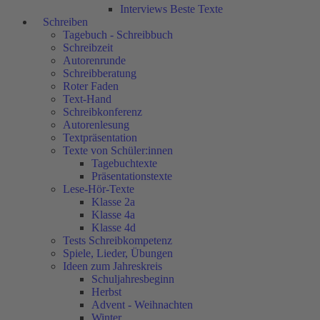
Interviews Beste Texte
Schreiben
Tagebuch - Schreibbuch
Schreibzeit
Autorenrunde
Schreibberatung
Roter Faden
Text-Hand
Schreibkonferenz
Autorenlesung
Textpräsentation
Texte von Schüler:innen
Tagebuchtexte
Präsentationstexte
Lese-Hör-Texte
Klasse 2a
Klasse 4a
Klasse 4d
Tests Schreibkompetenz
Spiele, Lieder, Übungen
Ideen zum Jahreskreis
Schuljahresbeginn
Herbst
Advent - Weihnachten
Winter