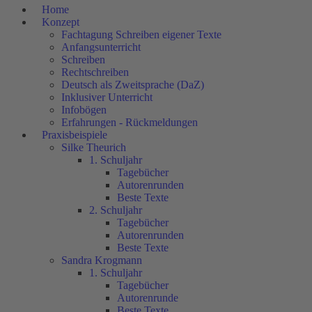
Home
Konzept
Fachtagung Schreiben eigener Texte
Anfangsunterricht
Schreiben
Rechtschreiben
Deutsch als Zweitsprache (DaZ)
Inklusiver Unterricht
Infobögen
Erfahrungen - Rückmeldungen
Praxisbeispiele
Silke Theurich
1. Schuljahr
Tagebücher
Autorenrunden
Beste Texte
2. Schuljahr
Tagebücher
Autorenrunden
Beste Texte
Sandra Krogmann
1. Schuljahr
Tagebücher
Autorenrunde
Beste Texte