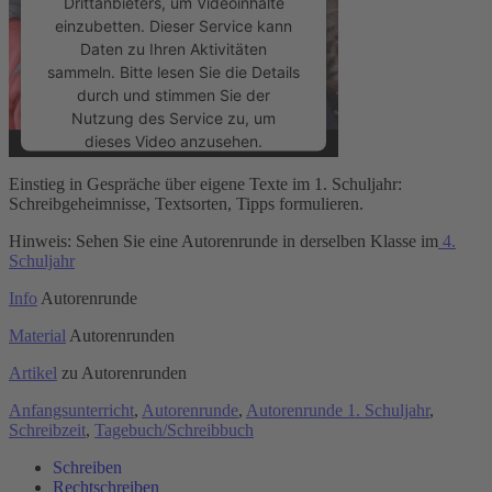
Drittanbieters, um Videoinhalte
einzubetten. Dieser Service kann
Daten zu Ihren Aktivitäten
sammeln. Bitte lesen Sie die Details
durch und stimmen Sie der
Nutzung des Service zu, um
dieses Video anzusehen.
Einstieg in Gespräche über eigene Texte im 1. Schuljahr:
Mehr Informationen
Schreibgeheimnisse, Textsorten, Tipps formulieren.
Hinweis: Sehen Sie eine Autorenrunde in derselben Klasse im
4.
Akzeptieren
Schuljahr
powered by
Usercentrics Consent
Info
Autorenrunde
Management Platform
&
eRecht24
Material
Autorenrunden
Artikel
zu Autorenrunden
Anfangsunterricht
,
Autorenrunde
,
Autorenrunde 1. Schuljahr
,
Schreibzeit
,
Tagebuch/Schreibbuch
Schreiben
Rechtschreiben