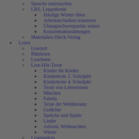
Sprache untersuchen
LRS, Legasthenie
Häufige Wörter üben
Arbeitstechniken trainieren
Übungsschwerpunkte setzen
Konzentrationsübungen
Materialien Dieck-Verlag
Lesen
Lesezeit
Blitzlesen
Leselisten
Lese-Hör-Texte
Kinder für Kinder
Kindertexte 2. Schuljahr
Kindertexte 4. Schuljahr
Texte von Lehrerinnen
Märchen
Fabeln
Texte der Weltliteratur
Gedichte
Sprüche und Spiele
Lieder
Advent, Weihnachten
Winter
Lesetandem