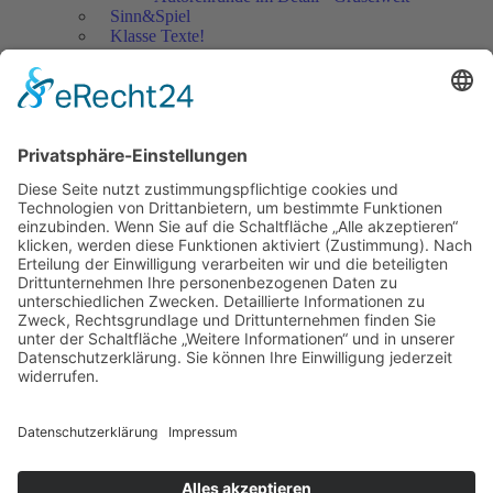
Sinn&Spiel
Klasse Texte!
Filmausschnitte Grundschule
Filmausschnitte Sekundarstufe
Jedes Kind wertschätzen!
Aktuell
Netzwerk Praxis
Artikel
Artikel 2019
Artikel 2018
Artikel 2017
Artikel 2016
Artikel 2015
Artikel 2014
Artikel 2013
Artikel 2012
Artikel bis 2011
Artikel zum Download - Religion
Artikel zum Download
Bücher
Schreiben eigener Texte
Autorenrunden
Individuelle Lernwege Teil I
Individuelle Lernwege Teil II A
Individuelle Lernwege Teil II B