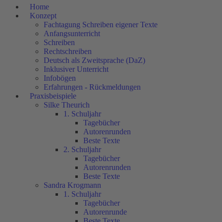
Home
Konzept
Fachtagung Schreiben eigener Texte
Anfangsunterricht
Schreiben
Rechtschreiben
Deutsch als Zweitsprache (DaZ)
Inklusiver Unterricht
Infobögen
Erfahrungen - Rückmeldungen
Praxisbeispiele
Silke Theurich
1. Schuljahr
Tagebücher
Autorenrunden
Beste Texte
2. Schuljahr
Tagebücher
Autorenrunden
Beste Texte
Sandra Krogmann
1. Schuljahr
Tagebücher
Autorenrunde
Beste Texte