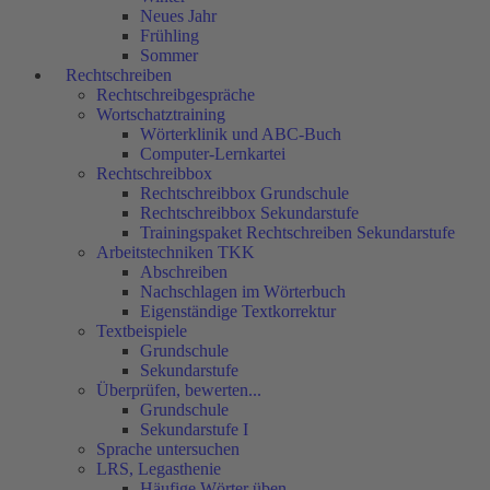
Neues Jahr
Frühling
Sommer
Rechtschreiben
Rechtschreibgespräche
Wortschatztraining
Wörterklinik und ABC-Buch
Computer-Lernkartei
Rechtschreibbox
Rechtschreibbox Grundschule
Rechtschreibbox Sekundarstufe
Trainingspaket Rechtschreiben Sekundarstufe
Arbeitstechniken TKK
Abschreiben
Nachschlagen im Wörterbuch
Eigenständige Textkorrektur
Textbeispiele
Grundschule
Sekundarstufe
Überprüfen, bewerten...
Grundschule
Sekundarstufe I
Sprache untersuchen
LRS, Legasthenie
Häufige Wörter üben