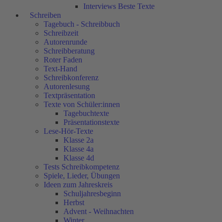
Interviews Beste Texte
Schreiben
Tagebuch - Schreibbuch
Schreibzeit
Autorenrunde
Schreibberatung
Roter Faden
Text-Hand
Schreibkonferenz
Autorenlesung
Textpräsentation
Texte von Schüler:innen
Tagebuchtexte
Präsentationstexte
Lese-Hör-Texte
Klasse 2a
Klasse 4a
Klasse 4d
Tests Schreibkompetenz
Spiele, Lieder, Übungen
Ideen zum Jahreskreis
Schuljahresbeginn
Herbst
Advent - Weihnachten
Winter