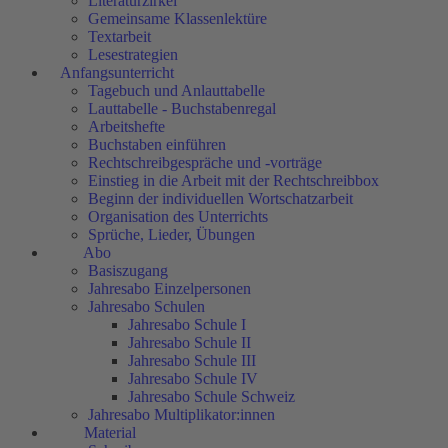
Literaturzirkel
Gemeinsame Klassenlektüre
Textarbeit
Lesestrategien
Anfangsunterricht
Tagebuch und Anlauttabelle
Lauttabelle - Buchstabenregal
Arbeitshefte
Buchstaben einführen
Rechtschreibgespräche und -vorträge
Einstieg in die Arbeit mit der Rechtschreibbox
Beginn der individuellen Wortschatzarbeit
Organisation des Unterrichts
Sprüche, Lieder, Übungen
Abo
Basiszugang
Jahresabo Einzelpersonen
Jahresabo Schulen
Jahresabo Schule I
Jahresabo Schule II
Jahresabo Schule III
Jahresabo Schule IV
Jahresabo Schule Schweiz
Jahresabo Multiplikator:innen
Material