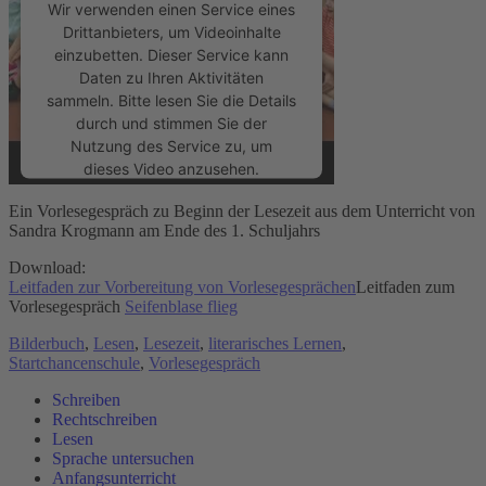
Wir verwenden einen Service eines
Drittanbieters, um Videoinhalte
einzubetten. Dieser Service kann
Daten zu Ihren Aktivitäten
sammeln. Bitte lesen Sie die Details
durch und stimmen Sie der
Nutzung des Service zu, um
dieses Video anzusehen.
Ein Vorlesegespräch zu Beginn der Lesezeit aus dem Unterricht von
Mehr Informationen
Sandra Krogmann am Ende des 1. Schuljahrs
Download:
Akzeptieren
Leitfaden zur Vorbereitung von Vorlesegesprächen
Leitfaden zum
Vorlesegespräch
Seifenblase flieg
powered by
Usercentrics Consent
Management Platform
&
eRecht24
Bilderbuch
,
Lesen
,
Lesezeit
,
literarisches Lernen
,
Startchancenschule
,
Vorlesegespräch
Schreiben
Rechtschreiben
Lesen
Sprache untersuchen
Anfangsunterricht