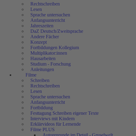
Rechtschreiben
Lesen
Sprache untersuchen
Anfangsunterricht
Jahreszeiten
DaZ Deutsch/Zweitsprache
Andere Fächer
Konzept
Fortbildungen Kollegium
Multiplikator:innen
Hausarbeiten
Studium - Forschung
Anleitungen
Filme
Schreiben
Rechtschreiben
Lesen
Sprache untersuchen
Anfangsunterricht
Fortbildung
Festtagung Schreiben eigener Texte
Interviews mit Kindern
Erklärvideos für Lernende
Filme PLUS
Autorenrunde im Detail - Gruselwelt