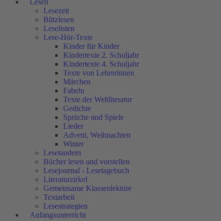
Lesen
Lesezeit
Blitzlesen
Leselisten
Lese-Hör-Texte
Kinder für Kinder
Kindertexte 2. Schuljahr
Kindertexte 4. Schuljahr
Texte von Lehrerinnen
Märchen
Fabeln
Texte der Weltliteratur
Gedichte
Sprüche und Spiele
Lieder
Advent, Weihnachten
Winter
Lesetandem
Bücher lesen und vorstellen
Lesejournal - Lesetagebuch
Literaturzirkel
Gemeinsame Klassenlektüre
Textarbeit
Lesestrategien
Anfangsunterricht