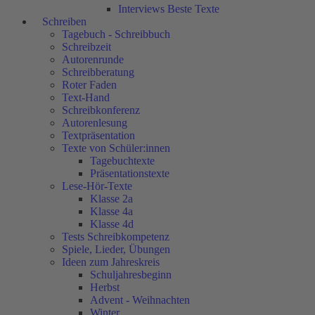
Interviews Beste Texte
Schreiben
Tagebuch - Schreibbuch
Schreibzeit
Autorenrunde
Schreibberatung
Roter Faden
Text-Hand
Schreibkonferenz
Autorenlesung
Textpräsentation
Texte von Schüler:innen
Tagebuchtexte
Präsentationstexte
Lese-Hör-Texte
Klasse 2a
Klasse 4a
Klasse 4d
Tests Schreibkompetenz
Spiele, Lieder, Übungen
Ideen zum Jahreskreis
Schuljahresbeginn
Herbst
Advent - Weihnachten
Winter