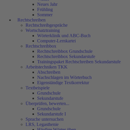
Neues Jahr
Frühling
Sommer
Rechtschreiben
Rechtschreibgespräche
Wortschatztraining
Wörterklinik und ABC-Buch
Computer-Lernkartei
Rechtschreibbox
Rechtschreibbox Grundschule
Rechtschreibbox Sekundarstufe
Trainingspaket Rechtschreiben Sekundarstufe
Arbeitstechniken TKK
Abschreiben
Nachschlagen im Wörterbuch
Eigenständige Textkorrektur
Textbeispiele
Grundschule
Sekundarstufe
Überprüfen, bewerten...
Grundschule
Sekundarstufe I
Sprache untersuchen
LRS, Legasthenie
Häufige Wörter üben