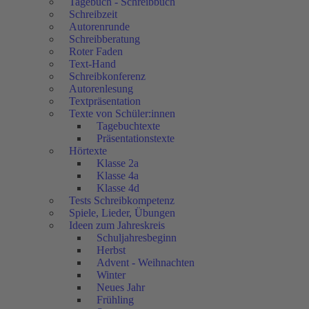
Tagebuch - Schreibbuch
Schreibzeit
Autorenrunde
Schreibberatung
Roter Faden
Text-Hand
Schreibkonferenz
Autorenlesung
Textpräsentation
Texte von Schüler:innen
Tagebuchtexte
Präsentationstexte
Hörtexte
Klasse 2a
Klasse 4a
Klasse 4d
Tests Schreibkompetenz
Spiele, Lieder, Übungen
Ideen zum Jahreskreis
Schuljahresbeginn
Herbst
Advent - Weihnachten
Winter
Neues Jahr
Frühling