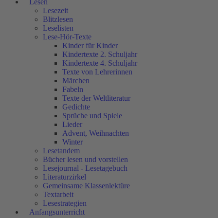
Lesen
Lesezeit
Blitzlesen
Leselisten
Lese-Hör-Texte
Kinder für Kinder
Kindertexte 2. Schuljahr
Kindertexte 4. Schuljahr
Texte von Lehrerinnen
Märchen
Fabeln
Texte der Weltliteratur
Gedichte
Sprüche und Spiele
Lieder
Advent, Weihnachten
Winter
Lesetandem
Bücher lesen und vorstellen
Lesejournal - Lesetagebuch
Literaturzirkel
Gemeinsame Klassenlektüre
Textarbeit
Lesestrategien
Anfangsunterricht