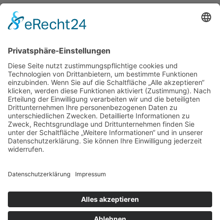
Filmausschnitte Grundschule
Filmausschnitte Sekundarstufe
Jedes Kind wertschätzen!
Aktuell
Netzwerk Praxis
Artikel
Artikel 2019
Artikel 2018
Artikel 2017
Artikel 2016
Artikel 2015
Artikel 2014
Artikel 2013
Artikel 2012
Artikel bis 2011
Artikel zum Download - Religion
Artikel zum Download
Bücher
Schreiben eigener Texte
Autorenrunden
Individuelle Lernwege Teil I
Individuelle Lernwege Teil II A
Individuelle Lernwege Teil II B
Weitere Bücher Deutsch
Religion