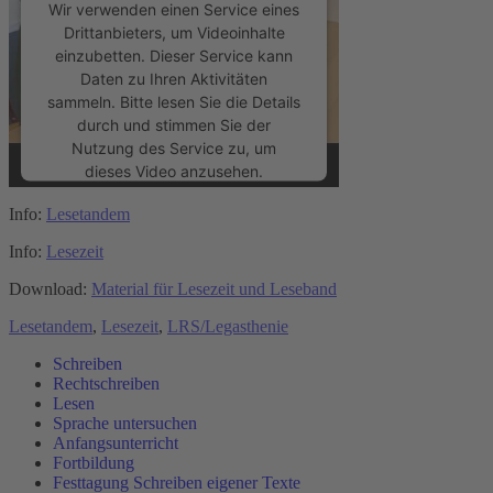
Wir verwenden einen Service eines
Drittanbieters, um Videoinhalte
einzubetten. Dieser Service kann
Daten zu Ihren Aktivitäten
sammeln. Bitte lesen Sie die Details
durch und stimmen Sie der
Nutzung des Service zu, um
dieses Video anzusehen.
Info:
Lesetandem
Mehr Informationen
Info:
Lesezeit
Akzeptieren
Download:
Material für Lesezeit und Leseband
powered by
Usercentrics Consent
Lesetandem
,
Lesezeit
,
LRS/Legasthenie
Management Platform
&
eRecht24
Schreiben
Rechtschreiben
Lesen
Sprache untersuchen
Anfangsunterricht
Fortbildung
Festtagung Schreiben eigener Texte