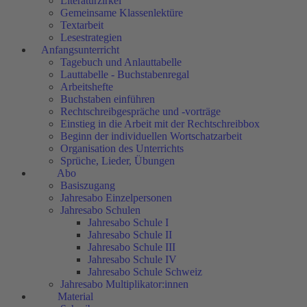
Literaturzirkel
Gemeinsame Klassenlektüre
Textarbeit
Lesestrategien
Anfangsunterricht
Tagebuch und Anlauttabelle
Lauttabelle - Buchstabenregal
Arbeitshefte
Buchstaben einführen
Rechtschreibgespräche und -vorträge
Einstieg in die Arbeit mit der Rechtschreibbox
Beginn der individuellen Wortschatzarbeit
Organisation des Unterrichts
Sprüche, Lieder, Übungen
Abo
Basiszugang
Jahresabo Einzelpersonen
Jahresabo Schulen
Jahresabo Schule I
Jahresabo Schule II
Jahresabo Schule III
Jahresabo Schule IV
Jahresabo Schule Schweiz
Jahresabo Multiplikator:innen
Material