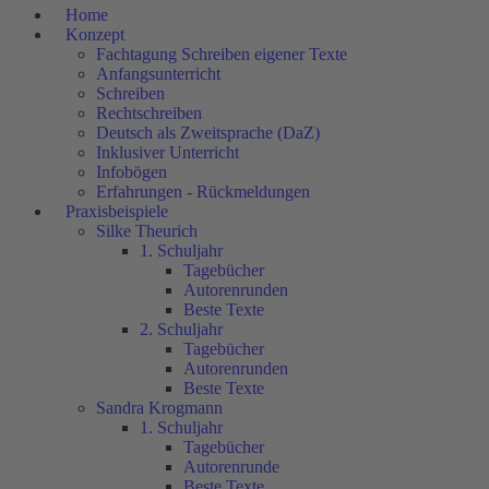
Home
Konzept
Fachtagung Schreiben eigener Texte
Anfangsunterricht
Schreiben
Rechtschreiben
Deutsch als Zweitsprache (DaZ)
Inklusiver Unterricht
Infobögen
Erfahrungen - Rückmeldungen
Praxisbeispiele
Silke Theurich
1. Schuljahr
Tagebücher
Autorenrunden
Beste Texte
2. Schuljahr
Tagebücher
Autorenrunden
Beste Texte
Sandra Krogmann
1. Schuljahr
Tagebücher
Autorenrunde
Beste Texte