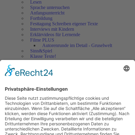
Lesen
Sprache untersuchen
Anfangsunterricht
Fortbildung
Festtagung Schreiben eigener Texte
Interviews mit Kindern
Erklärvideos für Lernende
Filme PLUS
Autorenrunde im Detail - Gruselwelt
Sinn&Spiel
Klasse Texte!
Filmausschnitte Grundschule
Filmausschnitte Sekundarstufe
Jedes Kind wertschätzen!
Aktuell
Netzwerk Praxis
Artikel
Artikel 2019
Artikel 2018
Artikel 2017
Artikel 2016
Artikel 2015
Artikel 2014
Artikel 2013
Artikel 2012