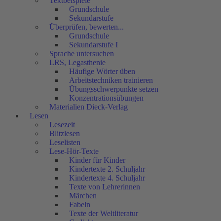
Textbeispiele
Grundschule
Sekundarstufe
Überprüfen, bewerten...
Grundschule
Sekundarstufe I
Sprache untersuchen
LRS, Legasthenie
Häufige Wörter üben
Arbeitstechniken trainieren
Übungsschwerpunkte setzen
Konzentrationsübungen
Materialien Dieck-Verlag
Lesen
Lesezeit
Blitzlesen
Leselisten
Lese-Hör-Texte
Kinder für Kinder
Kindertexte 2. Schuljahr
Kindertexte 4. Schuljahr
Texte von Lehrerinnen
Märchen
Fabeln
Texte der Weltliteratur