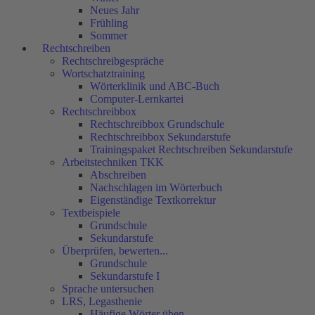
Neues Jahr
Frühling
Sommer
Rechtschreiben
Rechtschreibgespräche
Wortschatztraining
Wörterklinik und ABC-Buch
Computer-Lernkartei
Rechtschreibbox
Rechtschreibbox Grundschule
Rechtschreibbox Sekundarstufe
Trainingspaket Rechtschreiben Sekundarstufe
Arbeitstechniken TKK
Abschreiben
Nachschlagen im Wörterbuch
Eigenständige Textkorrektur
Textbeispiele
Grundschule
Sekundarstufe
Überprüfen, bewerten...
Grundschule
Sekundarstufe I
Sprache untersuchen
LRS, Legasthenie
Häufige Wörter üben