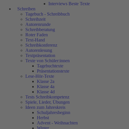
Interviews Beste Texte
Schreiben
Tagebuch - Schreibbuch
Schreibzeit
Autorenrunde
Schreibberatung
Roter Faden
Text-Hand
Schreibkonferenz
Autorenlesung
Textpräsentation
Texte von Schüler:innen
Tagebuchtexte
Präsentationstexte
Lese-Hör-Texte
Klasse 2a
Klasse 4a
Klasse 4d
Tests Schreibkompetenz
Spiele, Lieder, Übungen
Ideen zum Jahreskreis
Schuljahresbeginn
Herbst
Advent - Weihnachten
Winter