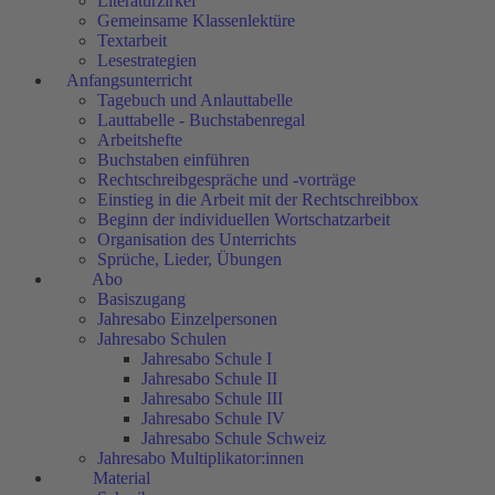
Literaturzirkel
Gemeinsame Klassenlektüre
Textarbeit
Lesestrategien
Anfangsunterricht
Tagebuch und Anlauttabelle
Lauttabelle - Buchstabenregal
Arbeitshefte
Buchstaben einführen
Rechtschreibgespräche und -vorträge
Einstieg in die Arbeit mit der Rechtschreibbox
Beginn der individuellen Wortschatzarbeit
Organisation des Unterrichts
Sprüche, Lieder, Übungen
Abo
Basiszugang
Jahresabo Einzelpersonen
Jahresabo Schulen
Jahresabo Schule I
Jahresabo Schule II
Jahresabo Schule III
Jahresabo Schule IV
Jahresabo Schule Schweiz
Jahresabo Multiplikator:innen
Material