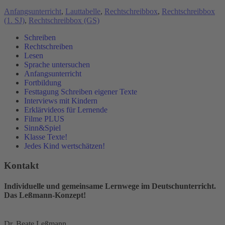
Anfangsunterricht
,
Lauttabelle
,
Rechtschreibbox
,
Rechtschreibbox
(1. SJ)
,
Rechtschreibbox (GS)
Schreiben
Rechtschreiben
Lesen
Sprache untersuchen
Anfangsunterricht
Fortbildung
Festtagung Schreiben eigener Texte
Interviews mit Kindern
Erklärvideos für Lernende
Filme PLUS
Sinn&Spiel
Klasse Texte!
Jedes Kind wertschätzen!
Kontakt
Individuelle und gemeinsame Lernwege im Deutschunterricht.
Das Leßmann-Konzept!
Dr. Beate Leßmann