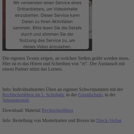
Wir verwenden einen Service eines
Drittanbieters, um Videoinhalte
einzubetten. Dieser Service kann
Daten zu Ihren Aktivitäten
sammeln. Bitte lesen Sie die Details
durch und stimmen Sie der
Nutzung des Service zu, um
dieses Video anzusehen.
Die eigenen Texten zeigen, an welchen Stellen geübt werden muss.
Mehr Informationen
Hier ist es das Hören und Schreiben von "ei". Der Austausch mit
einem Partner stützt das Lernen.
Akzeptieren
powered by
Usercentrics Consent
Info: Individualisiertes Üben an eigenen Schwerpunkten mit der
Management Platform
&
eRecht24
Rechtschreibbox im 1. Schuljahr
, in der
Grundschule
, in der
Sekundarstufe
Download: Material
Rechtschreibbox
Info: Bestellung von Musterkarten und Boxen im
Dieck-Verlag