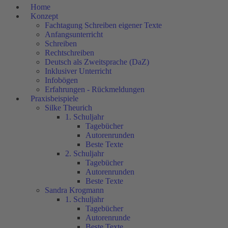
Home
Konzept
Fachtagung Schreiben eigener Texte
Anfangsunterricht
Schreiben
Rechtschreiben
Deutsch als Zweitsprache (DaZ)
Inklusiver Unterricht
Infobögen
Erfahrungen - Rückmeldungen
Praxisbeispiele
Silke Theurich
1. Schuljahr
Tagebücher
Autorenrunden
Beste Texte
2. Schuljahr
Tagebücher
Autorenrunden
Beste Texte
Sandra Krogmann
1. Schuljahr
Tagebücher
Autorenrunde
Beste Texte