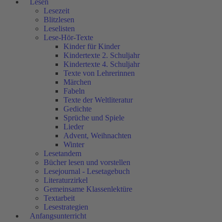
Lesen
Lesezeit
Blitzlesen
Leselisten
Lese-Hör-Texte
Kinder für Kinder
Kindertexte 2. Schuljahr
Kindertexte 4. Schuljahr
Texte von Lehrerinnen
Märchen
Fabeln
Texte der Weltliteratur
Gedichte
Sprüche und Spiele
Lieder
Advent, Weihnachten
Winter
Lesetandem
Bücher lesen und vorstellen
Lesejournal - Lesetagebuch
Literaturzirkel
Gemeinsame Klassenlektüre
Textarbeit
Lesestrategien
Anfangsunterricht