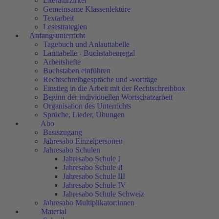
Literaturzirkel
Gemeinsame Klassenlektüre
Textarbeit
Lesestrategien
Anfangsunterricht
Tagebuch und Anlauttabelle
Lauttabelle - Buchstabenregal
Arbeitshefte
Buchstaben einführen
Rechtschreibgespräche und -vorträge
Einstieg in die Arbeit mit der Rechtschreibbox
Beginn der individuellen Wortschatzarbeit
Organisation des Unterrichts
Sprüche, Lieder, Übungen
Abo
Basiszugang
Jahresabo Einzelpersonen
Jahresabo Schulen
Jahresabo Schule I
Jahresabo Schule II
Jahresabo Schule III
Jahresabo Schule IV
Jahresabo Schule Schweiz
Jahresabo Multiplikator:innen
Material