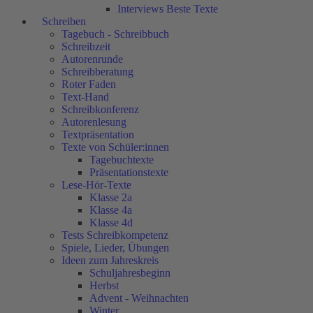
Interviews Beste Texte
Schreiben
Tagebuch - Schreibbuch
Schreibzeit
Autorenrunde
Schreibberatung
Roter Faden
Text-Hand
Schreibkonferenz
Autorenlesung
Textpräsentation
Texte von Schüler:innen
Tagebuchtexte
Präsentationstexte
Lese-Hör-Texte
Klasse 2a
Klasse 4a
Klasse 4d
Tests Schreibkompetenz
Spiele, Lieder, Übungen
Ideen zum Jahreskreis
Schuljahresbeginn
Herbst
Advent - Weihnachten
Winter