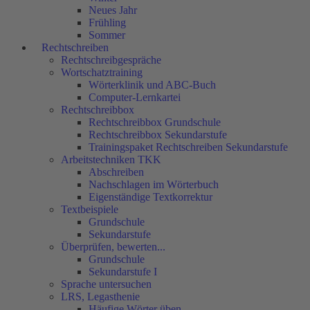
Neues Jahr
Frühling
Sommer
Rechtschreiben
Rechtschreibgespräche
Wortschatztraining
Wörterklinik und ABC-Buch
Computer-Lernkartei
Rechtschreibbox
Rechtschreibbox Grundschule
Rechtschreibbox Sekundarstufe
Trainingspaket Rechtschreiben Sekundarstufe
Arbeitstechniken TKK
Abschreiben
Nachschlagen im Wörterbuch
Eigenständige Textkorrektur
Textbeispiele
Grundschule
Sekundarstufe
Überprüfen, bewerten...
Grundschule
Sekundarstufe I
Sprache untersuchen
LRS, Legasthenie
Häufige Wörter üben