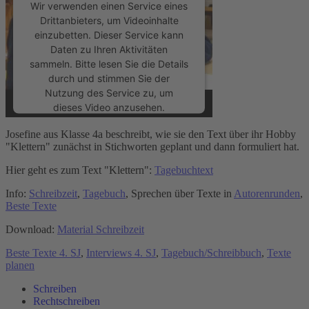
Wir verwenden einen Service eines
Drittanbieters, um Videoinhalte
einzubetten. Dieser Service kann
Daten zu Ihren Aktivitäten
sammeln. Bitte lesen Sie die Details
durch und stimmen Sie der
Nutzung des Service zu, um
dieses Video anzusehen.
Josefine aus Klasse 4a beschreibt, wie sie den Text über ihr Hobby
Mehr Informationen
"Klettern" zunächst in Stichworten geplant und dann formuliert hat.
Hier geht es zum Text "Klettern":
Tagebuchtext
Akzeptieren
Info:
Schreibzeit
,
Tagebuch
, Sprechen über Texte in
Autorenrunden
,
powered by
Usercentrics Consent
Beste Texte
Management Platform
&
eRecht24
Download:
Material Schreibzeit
Beste Texte 4. SJ
,
Interviews 4. SJ
,
Tagebuch/Schreibbuch
,
Texte
planen
Schreiben
Rechtschreiben