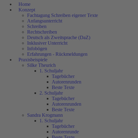
Home
Konzept
Fachtagung Schreiben eigener Texte
Anfangsunterricht
Schreiben
Rechtschreiben
Deutsch als Zweitsprache (DaZ)
Inklusiver Unterricht
Infobögen
Erfahrungen - Rückmeldungen
Praxisbeispiele
Silke Theurich
1. Schuljahr
Tagebücher
Autorenrunden
Beste Texte
2. Schuljahr
Tagebücher
Autorenrunden
Beste Texte
Sandra Krogmann
1. Schuljahr
Tagebücher
Autorenrunde
Beste Texte