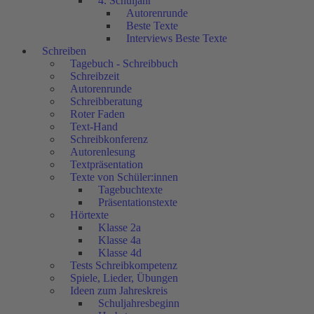
4. Schuljahr
Autorenrunde
Beste Texte
Interviews Beste Texte
Schreiben
Tagebuch - Schreibbuch
Schreibzeit
Autorenrunde
Schreibberatung
Roter Faden
Text-Hand
Schreibkonferenz
Autorenlesung
Textpräsentation
Texte von Schüler:innen
Tagebuchtexte
Präsentationstexte
Hörtexte
Klasse 2a
Klasse 4a
Klasse 4d
Tests Schreibkompetenz
Spiele, Lieder, Übungen
Ideen zum Jahreskreis
Schuljahresbeginn