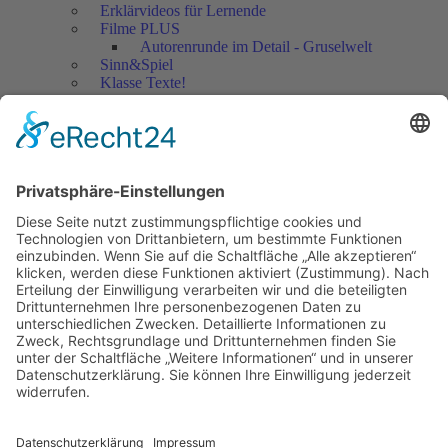
Erklärvideos für Lernende
Filme PLUS
Autorenrunde im Detail - Gruselwelt
Sinn&Spiel
Klasse Texte!
Filmausschnitte Grundschule
Filmausschnitte Sekundarstufe
Jedes Kind wertschätzen!
Aktuell
Netzwerk Praxis
Artikel
Artikel 2019
Artikel 2018
Artikel 2017
Artikel 2016
Artikel 2015
Artikel 2014
Artikel 2013
Artikel 2012
Artikel bis 2011
Artikel zum Download - Religion
Artikel zum Download
Bücher
Schreiben eigener Texte
Autorenrunden