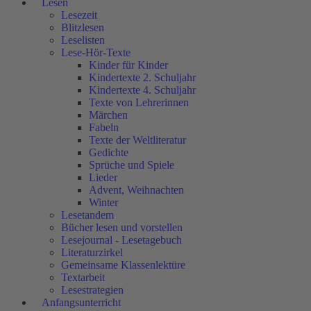
Lesen
Lesezeit
Blitzlesen
Leselisten
Lese-Hör-Texte
Kinder für Kinder
Kindertexte 2. Schuljahr
Kindertexte 4. Schuljahr
Texte von Lehrerinnen
Märchen
Fabeln
Texte der Weltliteratur
Gedichte
Sprüche und Spiele
Lieder
Advent, Weihnachten
Winter
Lesetandem
Bücher lesen und vorstellen
Lesejournal - Lesetagebuch
Literaturzirkel
Gemeinsame Klassenlektüre
Textarbeit
Lesestrategien
Anfangsunterricht