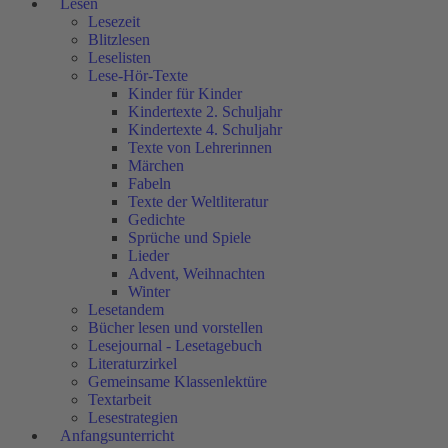
Lesen
Lesezeit
Blitzlesen
Leselisten
Lese-Hör-Texte
Kinder für Kinder
Kindertexte 2. Schuljahr
Kindertexte 4. Schuljahr
Texte von Lehrerinnen
Märchen
Fabeln
Texte der Weltliteratur
Gedichte
Sprüche und Spiele
Lieder
Advent, Weihnachten
Winter
Lesetandem
Bücher lesen und vorstellen
Lesejournal - Lesetagebuch
Literaturzirkel
Gemeinsame Klassenlektüre
Textarbeit
Lesestrategien
Anfangsunterricht