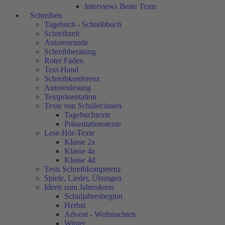
Interviews Beste Texte
Schreiben
Tagebuch - Schreibbuch
Schreibzeit
Autorenrunde
Schreibberatung
Roter Faden
Text-Hand
Schreibkonferenz
Autorenlesung
Textpräsentation
Texte von Schüler:innen
Tagebuchtexte
Präsentationstexte
Lese-Hör-Texte
Klasse 2a
Klasse 4a
Klasse 4d
Tests Schreibkompetenz
Spiele, Lieder, Übungen
Ideen zum Jahreskreis
Schuljahresbeginn
Herbst
Advent - Weihnachten
Winter