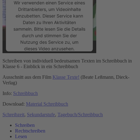
Wir verwenden einen Service eines
Drittanbieters, um Videoinhalte
einzubetten. Dieser Service kann
Daten zu Ihren Aktivitäten
sammeln. Bitte lesen Sie die Details
durch und stimmen Sie der
Nutzung des Service zu, um
dieses Video anzusehen.
Schreiben von individuell bedeutsamen Texten im Schreibbuch in
Mehr Informationen
Klasse 6 - Einblick in ein Schreibbuch
Ausschnitt aus dem Film
Klasse Texte!
(Beate Leßmann, Dieck-
Akzeptieren
Verlag)
powered by
Usercentrics Consent
Info:
Schreibbuch
Management Platform
&
eRecht24
Download:
Material Schreibbuch
Schreibzeit
,
Sekundarstufe
,
Tagebuch/Schreibbuch
Schreiben
Rechtschreiben
Lesen