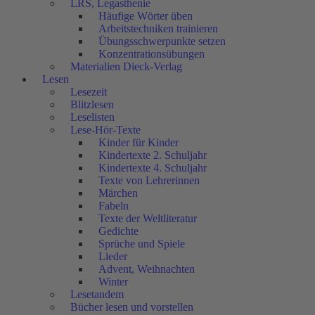
LRS, Legasthenie
Häufige Wörter üben
Arbeitstechniken trainieren
Übungsschwerpunkte setzen
Konzentrationsübungen
Materialien Dieck-Verlag
Lesen
Lesezeit
Blitzlesen
Leselisten
Lese-Hör-Texte
Kinder für Kinder
Kindertexte 2. Schuljahr
Kindertexte 4. Schuljahr
Texte von Lehrerinnen
Märchen
Fabeln
Texte der Weltliteratur
Gedichte
Sprüche und Spiele
Lieder
Advent, Weihnachten
Winter
Lesetandem
Bücher lesen und vorstellen