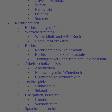
Advent - Weihnachten
Winter
Neues Jahr
Frühling
Sommer
Rechtschreiben
Rechtschreibgespräche
Wortschatztraining
Wörterklinik und ABC-Buch
Computer-Lernkartei
Rechtschreibbox
Rechtschreibbox Grundschule
Rechtschreibbox Sekundarstufe
Trainingspaket Rechtschreiben Sekundarstufe
Arbeitstechniken TKK
Abschreiben
Nachschlagen im Wörterbuch
Eigenständige Textkorrektur
Textbeispiele
Grundschule
Sekundarstufe
Überprüfen, bewerten...
Grundschule
Sekundarstufe I
Sprache untersuchen