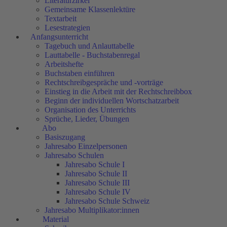
Literaturzirkel
Gemeinsame Klassenlektüre
Textarbeit
Lesestrategien
Anfangsunterricht
Tagebuch und Anlauttabelle
Lauttabelle - Buchstabenregal
Arbeitshefte
Buchstaben einführen
Rechtschreibgespräche und -vorträge
Einstieg in die Arbeit mit der Rechtschreibbox
Beginn der individuellen Wortschatzarbeit
Organisation des Unterrichts
Sprüche, Lieder, Übungen
Abo
Basiszugang
Jahresabo Einzelpersonen
Jahresabo Schulen
Jahresabo Schule I
Jahresabo Schule II
Jahresabo Schule III
Jahresabo Schule IV
Jahresabo Schule Schweiz
Jahresabo Multiplikator:innen
Material