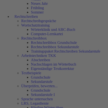
Neues Jahr
Frühling
Sommer
Rechtschreiben
Rechtschreibgespräche
Wortschatztraining
Wörterklinik und ABC-Buch
Computer-Lernkartei
Rechtschreibbox
Rechtschreibbox Grundschule
Rechtschreibbox Sekundarstufe
Trainingspaket Rechtschreiben Sekundarstufe
Arbeitstechniken TKK
Abschreiben
Nachschlagen im Wörterbuch
Eigenständige Textkorrektur
Textbeispiele
Grundschule
Sekundarstufe
Überprüfen, bewerten...
Grundschule
Sekundarstufe I
Sprache untersuchen
LRS, Legasthenie
Häufige Wörter üben