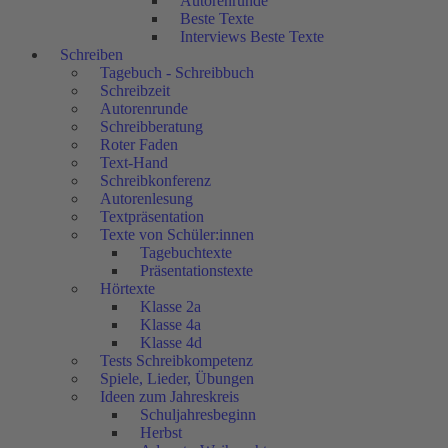
Autorenrunde
Beste Texte
Interviews Beste Texte
Schreiben
Tagebuch - Schreibbuch
Schreibzeit
Autorenrunde
Schreibberatung
Roter Faden
Text-Hand
Schreibkonferenz
Autorenlesung
Textpräsentation
Texte von Schüler:innen
Tagebuchtexte
Präsentationstexte
Hörtexte
Klasse 2a
Klasse 4a
Klasse 4d
Tests Schreibkompetenz
Spiele, Lieder, Übungen
Ideen zum Jahreskreis
Schuljahresbeginn
Herbst