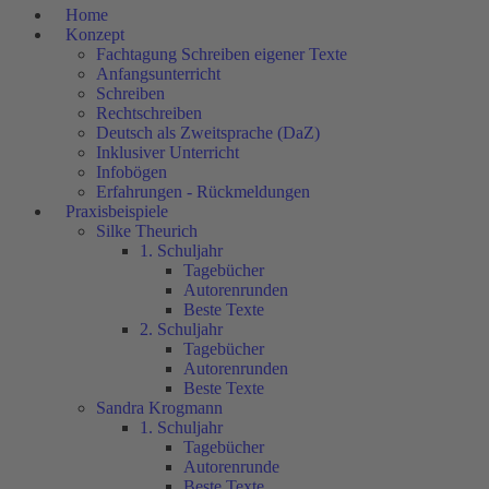
Home
Konzept
Fachtagung Schreiben eigener Texte
Anfangsunterricht
Schreiben
Rechtschreiben
Deutsch als Zweitsprache (DaZ)
Inklusiver Unterricht
Infobögen
Erfahrungen - Rückmeldungen
Praxisbeispiele
Silke Theurich
1. Schuljahr
Tagebücher
Autorenrunden
Beste Texte
2. Schuljahr
Tagebücher
Autorenrunden
Beste Texte
Sandra Krogmann
1. Schuljahr
Tagebücher
Autorenrunde
Beste Texte