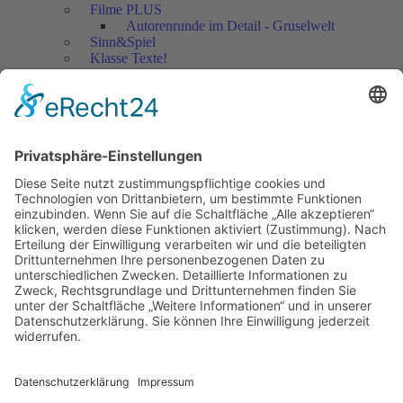
Filme PLUS
Autorenrunde im Detail - Gruselwelt
Sinn&Spiel
Klasse Texte!
Filmausschnitte Grundschule
Filmausschnitte Sekundarstufe
Jedes Kind wertschätzen!
Aktuell
Netzwerk Praxis
Artikel
Artikel 2019
Artikel 2018
Artikel 2017
Artikel 2016
Artikel 2015
Artikel 2014
Artikel 2013
Artikel 2012
Artikel bis 2011
Artikel zum Download - Religion
Artikel zum Download
Bücher
Schreiben eigener Texte
Autorenrunden
Individuelle Lernwege Teil I