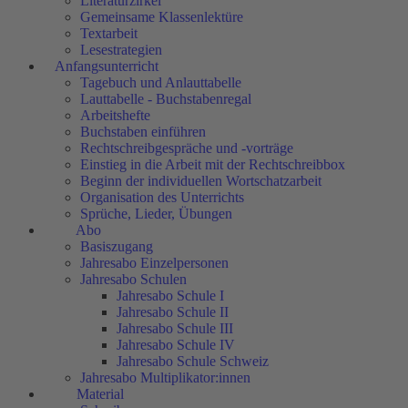
Literaturzirkel
Gemeinsame Klassenlektüre
Textarbeit
Lesestrategien
Anfangsunterricht
Tagebuch und Anlauttabelle
Lauttabelle - Buchstabenregal
Arbeitshefte
Buchstaben einführen
Rechtschreibgespräche und -vorträge
Einstieg in die Arbeit mit der Rechtschreibbox
Beginn der individuellen Wortschatzarbeit
Organisation des Unterrichts
Sprüche, Lieder, Übungen
Abo
Basiszugang
Jahresabo Einzelpersonen
Jahresabo Schulen
Jahresabo Schule I
Jahresabo Schule II
Jahresabo Schule III
Jahresabo Schule IV
Jahresabo Schule Schweiz
Jahresabo Multiplikator:innen
Material