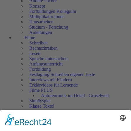
Andere Fächer
Konzept
Fortbildungen Kollegium
Multiplikator:innen
Hausarbeiten
Studium - Forschung
Anleitungen
Filme
Schreiben
Rechtschreiben
Lesen
Sprache untersuchen
Anfangsunterricht
Fortbildung
Festtagung Schreiben eigener Texte
Interviews mit Kindern
Erklärvideos für Lernende
Filme PLUS
Autorenrunde im Detail - Gruselwelt
Sinn&Spiel
Klasse Texte!
Filmausschnitte Grundschule
Filmausschnitte Sekundarstufe
Jedes Kind wertschätzen!
Aktuell