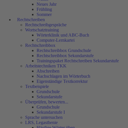
Neues Jahr
Frühling
Sommer
Rechtschreiben
Rechtschreibgespräche
Wortschatztraining
Wörterklinik und ABC-Buch
Computer-Lernkartei
Rechtschreibbox
Rechtschreibbox Grundschule
Rechtschreibbox Sekundarstufe
Trainingspaket Rechtschreiben Sekundarstufe
Arbeitstechniken TKK
Abschreiben
Nachschlagen im Wörterbuch
Eigenständige Textkorrektur
Textbeispiele
Grundschule
Sekundarstufe
Überprüfen, bewerten...
Grundschule
Sekundarstufe I
Sprache untersuchen
LRS, Legasthenie
Häufige Wörter üben