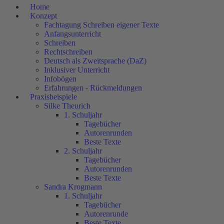
Home
Konzept
Fachtagung Schreiben eigener Texte
Anfangsunterricht
Schreiben
Rechtschreiben
Deutsch als Zweitsprache (DaZ)
Inklusiver Unterricht
Infobögen
Erfahrungen - Rückmeldungen
Praxisbeispiele
Silke Theurich
1. Schuljahr
Tagebücher
Autorenrunden
Beste Texte
2. Schuljahr
Tagebücher
Autorenrunden
Beste Texte
Sandra Krogmann
1. Schuljahr
Tagebücher
Autorenrunde
Beste Texte