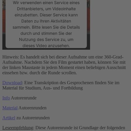
Wir verwenden einen Service eines
Drittanbieters, um Videoinhalte
einzubetten. Dieser Service kann
Daten zu Ihren Aktivitäten
sammeln. Bitte lesen Sie die Details
durch und stimmen Sie der
Nutzung des Service zu, um
dieses Video anzusehen.
Hinweis: Es handelt sich bei dieser Aufnahme um eine 360-Grad-
Mehr Informationen
Aufnahme. Nachdem Sie den Film gestartet haben, können Sie mit
der linken Maustaste in jedem Moment einen beliebigen Ausschnitt
einsehen bzw. durch die Runde scrollen.
Akzeptieren
Download
: Eine Transkription des Gesprochenen finden Sie im
powered by
Usercentrics Consent
Material für Studium, Aus- und Fortbildung
Management Platform
&
eRecht24
Info
Autorenrunde
Material
Autorenrunden
Artikel
zu Autorenrunden
Leseempfehlung
: Diese Autorenrunde ist Grundlage der folgenden