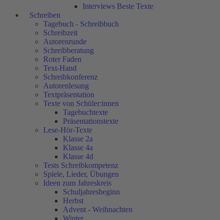
Interviews Beste Texte
Schreiben
Tagebuch - Schreibbuch
Schreibzeit
Autorenrunde
Schreibberatung
Roter Faden
Text-Hand
Schreibkonferenz
Autorenlesung
Textpräsentation
Texte von Schüler:innen
Tagebuchtexte
Präsentationstexte
Lese-Hör-Texte
Klasse 2a
Klasse 4a
Klasse 4d
Tests Schreibkompetenz
Spiele, Lieder, Übungen
Ideen zum Jahreskreis
Schuljahresbeginn
Herbst
Advent - Weihnachten
Winter