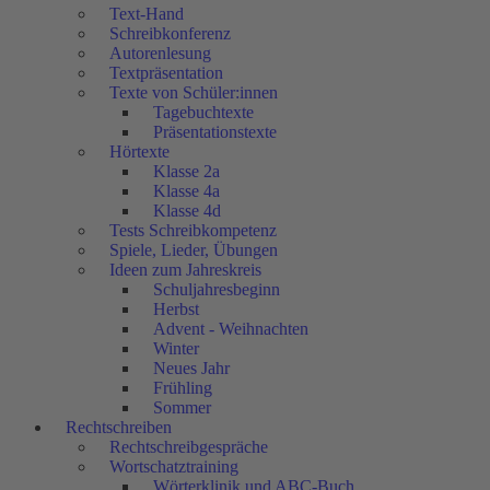
Text-Hand
Schreibkonferenz
Autorenlesung
Textpräsentation
Texte von Schüler:innen
Tagebuchtexte
Präsentationstexte
Hörtexte
Klasse 2a
Klasse 4a
Klasse 4d
Tests Schreibkompetenz
Spiele, Lieder, Übungen
Ideen zum Jahreskreis
Schuljahresbeginn
Herbst
Advent - Weihnachten
Winter
Neues Jahr
Frühling
Sommer
Rechtschreiben
Rechtschreibgespräche
Wortschatztraining
Wörterklinik und ABC-Buch