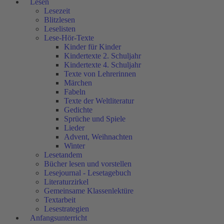
Lesen
Lesezeit
Blitzlesen
Leselisten
Lese-Hör-Texte
Kinder für Kinder
Kindertexte 2. Schuljahr
Kindertexte 4. Schuljahr
Texte von Lehrerinnen
Märchen
Fabeln
Texte der Weltliteratur
Gedichte
Sprüche und Spiele
Lieder
Advent, Weihnachten
Winter
Lesetandem
Bücher lesen und vorstellen
Lesejournal - Lesetagebuch
Literaturzirkel
Gemeinsame Klassenlektüre
Textarbeit
Lesestrategien
Anfangsunterricht