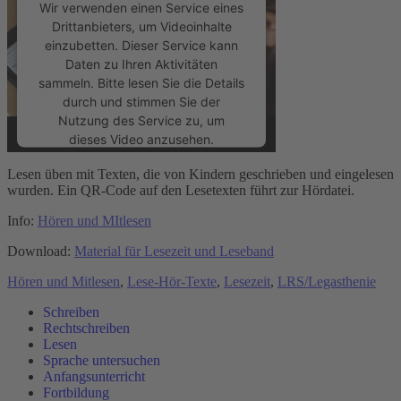
Wir verwenden einen Service eines
Drittanbieters, um Videoinhalte
einzubetten. Dieser Service kann
Daten zu Ihren Aktivitäten
sammeln. Bitte lesen Sie die Details
durch und stimmen Sie der
Nutzung des Service zu, um
dieses Video anzusehen.
Lesen üben mit Texten, die von Kindern geschrieben und eingelesen
Mehr Informationen
wurden. Ein QR-Code auf den Lesetexten führt zur Hördatei.
Info:
Hören und MItlesen
Akzeptieren
Download:
Material für Lesezeit und Leseband
powered by
Usercentrics Consent
Hören und Mitlesen
,
Lese-Hör-Texte
,
Lesezeit
,
LRS/Legasthenie
Management Platform
&
eRecht24
Schreiben
Rechtschreiben
Lesen
Sprache untersuchen
Anfangsunterricht
Fortbildung