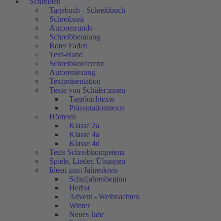
Schreiben
Tagebuch - Schreibbuch
Schreibzeit
Autorenrunde
Schreibberatung
Roter Faden
Text-Hand
Schreibkonferenz
Autorenlesung
Textpräsentation
Texte von Schüler:innen
Tagebuchtexte
Präsentationstexte
Hörtexte
Klasse 2a
Klasse 4a
Klasse 4d
Tests Schreibkompetenz
Spiele, Lieder, Übungen
Ideen zum Jahreskreis
Schuljahresbeginn
Herbst
Advent - Weihnachten
Winter
Neues Jahr