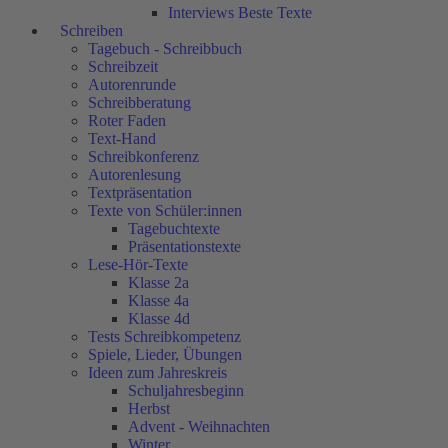
Interviews Beste Texte
Schreiben
Tagebuch - Schreibbuch
Schreibzeit
Autorenrunde
Schreibberatung
Roter Faden
Text-Hand
Schreibkonferenz
Autorenlesung
Textpräsentation
Texte von Schüler:innen
Tagebuchtexte
Präsentationstexte
Lese-Hör-Texte
Klasse 2a
Klasse 4a
Klasse 4d
Tests Schreibkompetenz
Spiele, Lieder, Übungen
Ideen zum Jahreskreis
Schuljahresbeginn
Herbst
Advent - Weihnachten
Winter