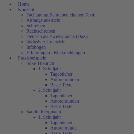
Home
Konzept
Fachtagung Schreiben eigener Texte
Anfangsunterricht
Schreiben
Rechtschreiben
Deutsch als Zweitsprache (DaZ)
Inklusiver Unterricht
Infobögen
Erfahrungen - Rückmeldungen
Praxisbeispiele
Silke Theurich
1. Schuljahr
Tagebücher
Autorenrunden
Beste Texte
2. Schuljahr
Tagebücher
Autorenrunden
Beste Texte
Sandra Krogmann
1. Schuljahr
Tagebücher
Autorenrunde
Beste Texte