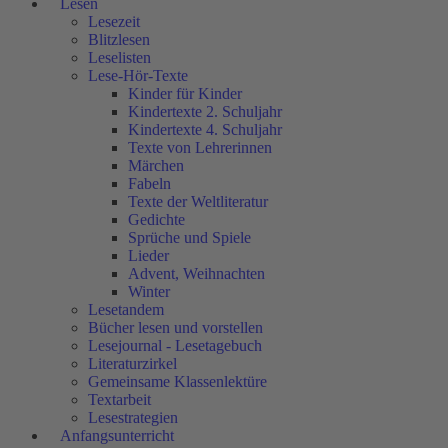
Lesen
Lesezeit
Blitzlesen
Leselisten
Lese-Hör-Texte
Kinder für Kinder
Kindertexte 2. Schuljahr
Kindertexte 4. Schuljahr
Texte von Lehrerinnen
Märchen
Fabeln
Texte der Weltliteratur
Gedichte
Sprüche und Spiele
Lieder
Advent, Weihnachten
Winter
Lesetandem
Bücher lesen und vorstellen
Lesejournal - Lesetagebuch
Literaturzirkel
Gemeinsame Klassenlektüre
Textarbeit
Lesestrategien
Anfangsunterricht