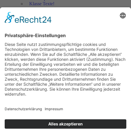
Klasse Texte!
Filmausschnitte Grundschule
Filmausschnitte Sekundarstufe
Jedes Kind wertschätzen!
Aktuell
Netzwerk Praxis
Artikel
Artikel 2019
Artikel 2018
Artikel 2017
Artikel 2016
Artikel 2015
Artikel 2014
Artikel 2013
Artikel 2012
Artikel bis 2011
Artikel zum Download - Religion
Artikel zum Download
Bücher
Schreiben eigener Texte
Autorenrunden
Individuelle Lernwege Teil I
Individuelle Lernwege Teil II A
Individuelle Lernwege Teil II B
Weitere Bücher Deutsch