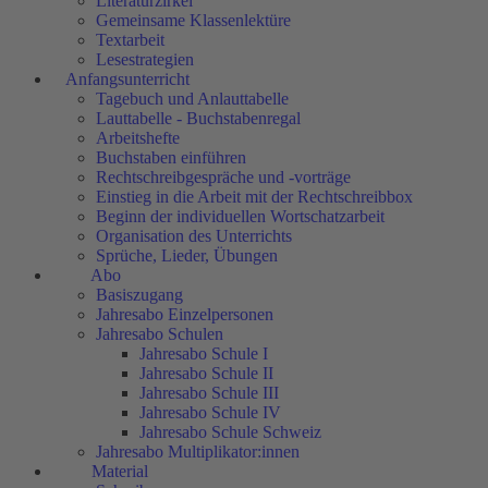
Literaturzirkel
Gemeinsame Klassenlektüre
Textarbeit
Lesestrategien
Anfangsunterricht
Tagebuch und Anlauttabelle
Lauttabelle - Buchstabenregal
Arbeitshefte
Buchstaben einführen
Rechtschreibgespräche und -vorträge
Einstieg in die Arbeit mit der Rechtschreibbox
Beginn der individuellen Wortschatzarbeit
Organisation des Unterrichts
Sprüche, Lieder, Übungen
Abo
Basiszugang
Jahresabo Einzelpersonen
Jahresabo Schulen
Jahresabo Schule I
Jahresabo Schule II
Jahresabo Schule III
Jahresabo Schule IV
Jahresabo Schule Schweiz
Jahresabo Multiplikator:innen
Material