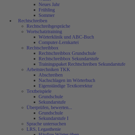
Neues Jahr
Frühling
Sommer
Rechtschreiben
Rechtschreibgespräche
Wortschatztraining
Wörterklinik und ABC-Buch
Computer-Lernkartei
Rechtschreibbox
Rechtschreibbox Grundschule
Rechtschreibbox Sekundarstufe
Trainingspaket Rechtschreiben Sekundarstufe
Arbeitstechniken TKK
Abschreiben
Nachschlagen im Wörterbuch
Eigenständige Textkorrektur
Textbeispiele
Grundschule
Sekundarstufe
Überprüfen, bewerten...
Grundschule
Sekundarstufe I
Sprache untersuchen
LRS, Legasthenie
Häufige Wörter üben