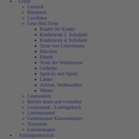
Lesen
Lesezeit
Blitzlesen
Leselisten
Lese-Hör-Texte
Kinder für Kinder
Kindertexte 2. Schuljahr
Kindertexte 4. Schuljahr
Texte von Lehrerinnen
Märchen
Fabeln
Texte der Weltliteratur
Gedichte
Sprüche und Spiele
Lieder
Advent, Weihnachten
Winter
Lesetandem
Bücher lesen und vorstellen
Lesejournal - Lesetagebuch
Literaturzirkel
Gemeinsame Klassenlektüre
Textarbeit
Lesestrategien
Anfangsunterricht