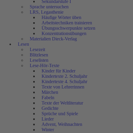
Sekundarstufe I
Sprache untersuchen
LRS, Legasthenie
Häufige Wörter üben
Arbeitstechniken trainieren
Übungsschwerpunkte setzen
Konzentrationsübungen
Materialien Dieck-Verlag
Lesen
Lesezeit
Blitzlesen
Leselisten
Lese-Hör-Texte
Kinder für Kinder
Kindertexte 2. Schuljahr
Kindertexte 4. Schuljahr
Texte von Lehrerinnen
Märchen
Fabeln
Texte der Weltliteratur
Gedichte
Sprüche und Spiele
Lieder
Advent, Weihnachten
Winter