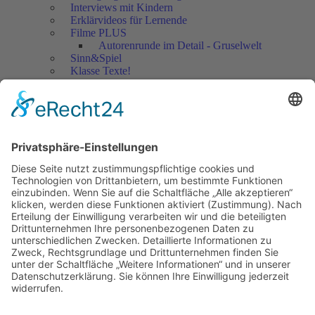
Interviews mit Kindern
Erklärvideos für Lernende
Filme PLUS
Autorenrunde im Detail - Gruselwelt
Sinn&Spiel
Klasse Texte!
Filmausschnitte Grundschule
Filmausschnitte Sekundarstufe
Jedes Kind wertschätzen!
Aktuell
Netzwerk Praxis
Artikel
Artikel 2019
Artikel 2018
Artikel 2017
Artikel 2016
Artikel 2015
Artikel 2014
Artikel 2013
Artikel 2012
Artikel bis 2011
Artikel zum Download - Religion
Artikel zum Download
Bücher
Schreiben eigener Texte