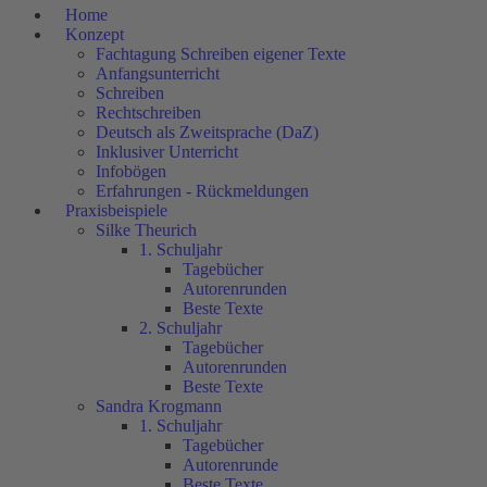
Home
Konzept
Fachtagung Schreiben eigener Texte
Anfangsunterricht
Schreiben
Rechtschreiben
Deutsch als Zweitsprache (DaZ)
Inklusiver Unterricht
Infobögen
Erfahrungen - Rückmeldungen
Praxisbeispiele
Silke Theurich
1. Schuljahr
Tagebücher
Autorenrunden
Beste Texte
2. Schuljahr
Tagebücher
Autorenrunden
Beste Texte
Sandra Krogmann
1. Schuljahr
Tagebücher
Autorenrunde
Beste Texte