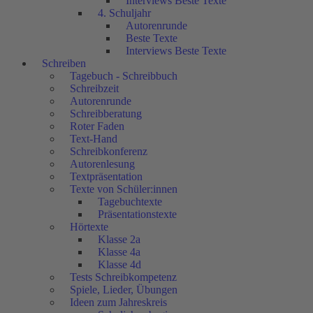
Interviews Beste Texte
4. Schuljahr
Autorenrunde
Beste Texte
Interviews Beste Texte
Schreiben
Tagebuch - Schreibbuch
Schreibzeit
Autorenrunde
Schreibberatung
Roter Faden
Text-Hand
Schreibkonferenz
Autorenlesung
Textpräsentation
Texte von Schüler:innen
Tagebuchtexte
Präsentationstexte
Hörtexte
Klasse 2a
Klasse 4a
Klasse 4d
Tests Schreibkompetenz
Spiele, Lieder, Übungen
Ideen zum Jahreskreis