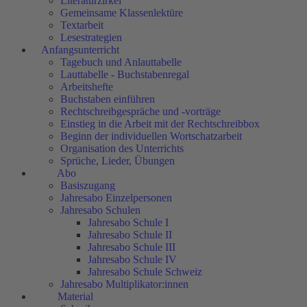
Literaturzirkel
Gemeinsame Klassenlektüre
Textarbeit
Lesestrategien
Anfangsunterricht
Tagebuch und Anlauttabelle
Lauttabelle - Buchstabenregal
Arbeitshefte
Buchstaben einführen
Rechtschreibgespräche und -vorträge
Einstieg in die Arbeit mit der Rechtschreibbox
Beginn der individuellen Wortschatzarbeit
Organisation des Unterrichts
Sprüche, Lieder, Übungen
Abo
Basiszugang
Jahresabo Einzelpersonen
Jahresabo Schulen
Jahresabo Schule I
Jahresabo Schule II
Jahresabo Schule III
Jahresabo Schule IV
Jahresabo Schule Schweiz
Jahresabo Multiplikator:innen
Material