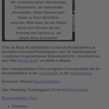
Wir verwenden einen Service eines
Drittanbieters, um Videoinhalte
einzubetten. Dieser Service kann
Daten zu Ihren Aktivitäten
sammeln. Bitte lesen Sie die Details
durch und stimmen Sie der
Nutzung des Service zu, um
dieses Video anzusehen.
Tests als Basis für individuelles Lernen im Rechtschreiben in
Mehr Informationen
speziellen Lernzeiten/Förderbändern und für individualisierte
Lernphasen im gemeinsamen Kalssenunterricht - Ausschnitt aus
dem Film
Klasse Texte!
von Beate Leßmann
Akzeptieren
Info: Individualisiertes Üben an eigenen Schwerpunkten mit der
powered by
Usercentrics Consent
Rechtschreibbox in der
Grundschule
, in der
Sekundarstufe
Management Platform
&
eRecht24
Download: Material
Rechtschreibbox
Info: Bestellung Traininsgpaket (Tests) im
Dieck-Verlag
Rechtschreibbox (Sek)
Schreiben