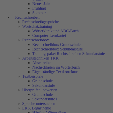
Neues Jahr
Frühling
Sommer
Rechtschreiben
Rechtschreibgespräche
Wortschatztraining
Wörterklinik und ABC-Buch
Computer-Lernkartei
Rechtschreibbox
Rechtschreibbox Grundschule
Rechtschreibbox Sekundarstufe
Trainingspaket Rechtschreiben Sekundarstufe
Arbeitstechniken TKK
Abschreiben
Nachschlagen im Wörterbuch
Eigenständige Textkorrektur
Textbeispiele
Grundschule
Sekundarstufe
Überprüfen, bewerten...
Grundschule
Sekundarstufe I
Sprache untersuchen
LRS, Legasthenie
Häufige Wörter üben