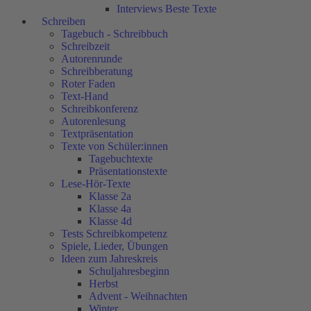
Interviews Beste Texte
Schreiben
Tagebuch - Schreibbuch
Schreibzeit
Autorenrunde
Schreibberatung
Roter Faden
Text-Hand
Schreibkonferenz
Autorenlesung
Textpräsentation
Texte von Schüler:innen
Tagebuchtexte
Präsentationstexte
Lese-Hör-Texte
Klasse 2a
Klasse 4a
Klasse 4d
Tests Schreibkompetenz
Spiele, Lieder, Übungen
Ideen zum Jahreskreis
Schuljahresbeginn
Herbst
Advent - Weihnachten
Winter