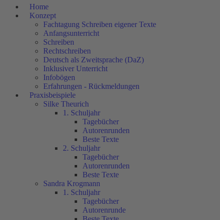
Home
Konzept
Fachtagung Schreiben eigener Texte
Anfangsunterricht
Schreiben
Rechtschreiben
Deutsch als Zweitsprache (DaZ)
Inklusiver Unterricht
Infobögen
Erfahrungen - Rückmeldungen
Praxisbeispiele
Silke Theurich
1. Schuljahr
Tagebücher
Autorenrunden
Beste Texte
2. Schuljahr
Tagebücher
Autorenrunden
Beste Texte
Sandra Krogmann
1. Schuljahr
Tagebücher
Autorenrunde
Beste Texte