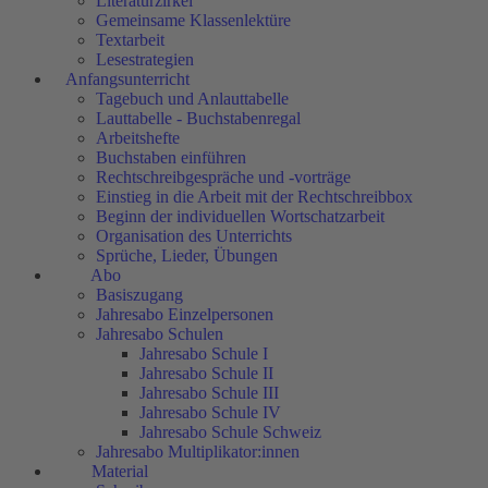
Literaturzirkel
Gemeinsame Klassenlektüre
Textarbeit
Lesestrategien
Anfangsunterricht
Tagebuch und Anlauttabelle
Lauttabelle - Buchstabenregal
Arbeitshefte
Buchstaben einführen
Rechtschreibgespräche und -vorträge
Einstieg in die Arbeit mit der Rechtschreibbox
Beginn der individuellen Wortschatzarbeit
Organisation des Unterrichts
Sprüche, Lieder, Übungen
Abo
Basiszugang
Jahresabo Einzelpersonen
Jahresabo Schulen
Jahresabo Schule I
Jahresabo Schule II
Jahresabo Schule III
Jahresabo Schule IV
Jahresabo Schule Schweiz
Jahresabo Multiplikator:innen
Material