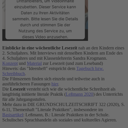
Drittanbieters, um Videoinhalte
einzubetten. Dieser Service kann
Daten zu Ihren Aktivitäten
sammeln. Bitte lesen Sie die Details
durch und stimmen Sie der
Nutzung des Service zu, um
dieses Video anzusehen.
Einblicke in eine wöchentliche Lesezeit
nah an den Kindern eines
Mehr Informationen
2. Schuljahres. Mit Interviews mit denselben Kindern am Ende des
4. Schuljahres und mit Klassenlehrerin Sandra Krogmann.
Konzept
und
Material
zur Lesezeit (und zum Leseband)
Akzeptieren
Hinweis: das "Ideenheft" entspricht dem
Tagebuch bzw.
Schreibbuch
.
powered by
Usercentrics Consent
Die Filmszenen finden sich einzeln und teilweise auch in
Management Platform
&
eRecht24
ausführlicheren Fassungen
hier
.
Die
Lesezeit
versteht sich wie die wöchentliche Schreibzeit als
langfristig initiierte literale Praktik (
Leßmann 2020
) des Unterrichts
für alle Jahrgangsstufen.
Mehr dazu in DIE GRUNDSCHULZEITSCHRIFT 322 (2020), S.
6-11, Themenhaft "Literale Praktiken", insbesondere im
Basisartikel
: Leßmann, B.: Literale Praktiken in der Schule.
Schulisches Sprachhandeln als soziales und kulturelles Agieren.