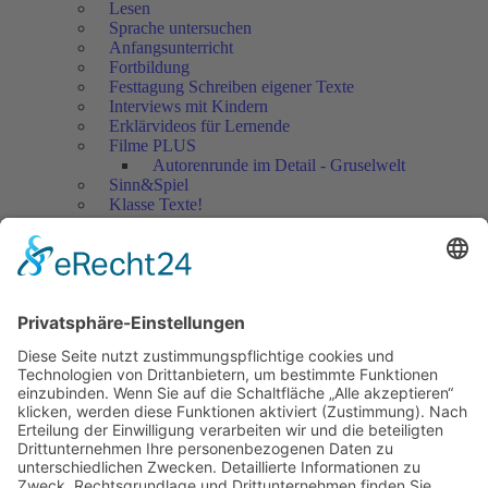
Lesen
Sprache untersuchen
Anfangsunterricht
Fortbildung
Festtagung Schreiben eigener Texte
Interviews mit Kindern
Erklärvideos für Lernende
Filme PLUS
Autorenrunde im Detail - Gruselwelt
Sinn&Spiel
Klasse Texte!
Filmausschnitte Grundschule
Filmausschnitte Sekundarstufe
Jedes Kind wertschätzen!
Aktuell
Netzwerk Praxis
Artikel
Artikel 2019
Artikel 2018
Artikel 2017
Artikel 2016
Artikel 2015
Artikel 2014
Artikel 2013
Artikel 2012