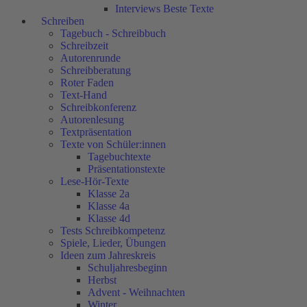
Interviews Beste Texte
Schreiben
Tagebuch - Schreibbuch
Schreibzeit
Autorenrunde
Schreibberatung
Roter Faden
Text-Hand
Schreibkonferenz
Autorenlesung
Textpräsentation
Texte von Schüler:innen
Tagebuchtexte
Präsentationstexte
Lese-Hör-Texte
Klasse 2a
Klasse 4a
Klasse 4d
Tests Schreibkompetenz
Spiele, Lieder, Übungen
Ideen zum Jahreskreis
Schuljahresbeginn
Herbst
Advent - Weihnachten
Winter