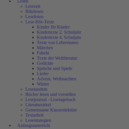
Lesen
Lesezeit
Blitzlesen
Leselisten
Lese-Hör-Texte
Kinder für Kinder
Kindertexte 2. Schuljahr
Kindertexte 4. Schuljahr
Texte von Lehrerinnen
Märchen
Fabeln
Texte der Weltliteratur
Gedichte
Sprüche und Spiele
Lieder
Advent, Weihnachten
Winter
Lesetandem
Bücher lesen und vorstellen
Lesejournal - Lesetagebuch
Literaturzirkel
Gemeinsame Klassenlektüre
Textarbeit
Lesestrategien
Anfangsunterricht