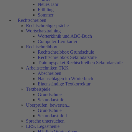
Neues Jahr
Frühling
Sommer
Rechtschreiben
Rechtschreibgespräche
Wortschatztraining
Wörterklinik und ABC-Buch
Computer-Lernkartei
Rechtschreibbox
Rechtschreibbox Grundschule
Rechtschreibbox Sekundarstufe
Trainingspaket Rechtschreiben Sekundarstufe
Arbeitstechniken TKK
Abschreiben
Nachschlagen im Wörterbuch
Eigenständige Textkorrektur
Textbeispiele
Grundschule
Sekundarstufe
Überprüfen, bewerten...
Grundschule
Sekundarstufe I
Sprache untersuchen
LRS, Legasthenie
Häufige Wörter üben