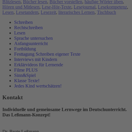
Blitzlesen
,
Bücher lesen
,
Bücher vorstellen
,
häufige Wörter üben
,
Hören und Mitlesen
,
Lese-Hör-Texte
,
Lesejournal
,
Lesekompetenz
,
Lesen
,
Lesetandem
,
Lesezeit
,
literarisches Lernen
,
Tischbuch
Schreiben
Rechtschreiben
Lesen
Sprache untersuchen
Anfangsunterricht
Fortbildung
Festtagung Schreiben eigener Texte
Interviews mit Kindern
Erklärvideos für Lernende
Filme PLUS
Sinn&Spiel
Klasse Texte!
Jedes Kind wertschätzen!
Kontakt
Individuelle und gemeinsame Lernwege im Deutschunterricht.
Das Leßmann-Konzept!
Dr. Beate Leßmann