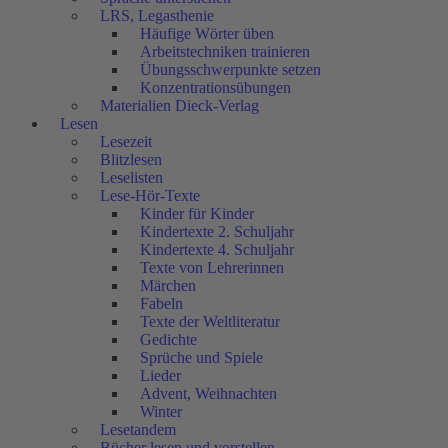
LRS, Legasthenie
Häufige Wörter üben
Arbeitstechniken trainieren
Übungsschwerpunkte setzen
Konzentrationsübungen
Materialien Dieck-Verlag
Lesen
Lesezeit
Blitzlesen
Leselisten
Lese-Hör-Texte
Kinder für Kinder
Kindertexte 2. Schuljahr
Kindertexte 4. Schuljahr
Texte von Lehrerinnen
Märchen
Fabeln
Texte der Weltliteratur
Gedichte
Sprüche und Spiele
Lieder
Advent, Weihnachten
Winter
Lesetandem
Bücher lesen und vorstellen