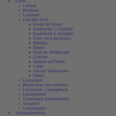
Lesen
Lesezeit
Blitzlesen
Leselisten
Lese-Hör-Texte
Kinder für Kinder
Kindertexte 2. Schuljahr
Kindertexte 4. Schuljahr
Texte von Lehrerinnen
Märchen
Fabeln
Texte der Weltliteratur
Gedichte
Sprüche und Spiele
Lieder
Advent, Weihnachten
Winter
Lesetandem
Bücher lesen und vorstellen
Lesejournal - Lesetagebuch
Literaturzirkel
Gemeinsame Klassenlektüre
Textarbeit
Lesestrategien
Anfangsunterricht