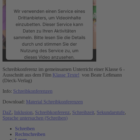
Wir verwenden einen Service eines
Drittanbieters, um Videoinhalte
einzubetten. Dieser Service kann
Daten zu Ihren Aktivitäten
sammeln. Bitte lesen Sie die Details
durch und stimmen Sie der
Nutzung des Service zu, um
dieses Video anzusehen.
Schreibkonferenz im gemeinsamen Unterricht einer Klasse 6 -
Mehr Informationen
Ausschnitt aus dem Film
Klasse Texte!
von Beate Leßmann
(Dieck-Verlag)
Akzeptieren
Info:
Schreibkonferenzen
powered by
Usercentrics Consent
Download:
Material Schreibkonferenzen
Management Platform
&
eRecht24
DaZ
,
Inklusion
,
Schreibkonferenz
,
Schreibzeit
,
Sekundarstufe
,
Sprache untersuchen (Schreiben)
Schreiben
Rechtschreiben
Lesen