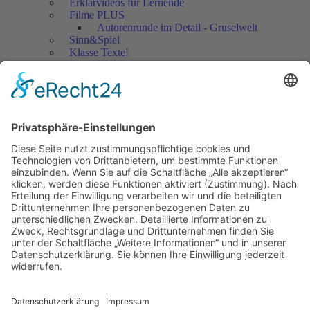
Erklärvideos für Lernende
Filme PLUS
Autorenrunde im Detail - Gruselwelt
Sinn&Spiel
Klasse Texte!
Filmausschnitte Grundschule
Filmausschnitte Sekundarstufe
Jedes Kind wertschätzen!
Aktuell
Netzwerk Praxis
Artikel
Artikel 2019
Artikel 2018
Artikel 2017
Artikel 2016
Artikel 2015
Artikel 2014
Artikel 2013
Artikel 2012
Artikel bis 2011
Artikel zum Download - Religion
Artikel zum Download
Bücher
Schreiben eigener Texte
Autorenrunden