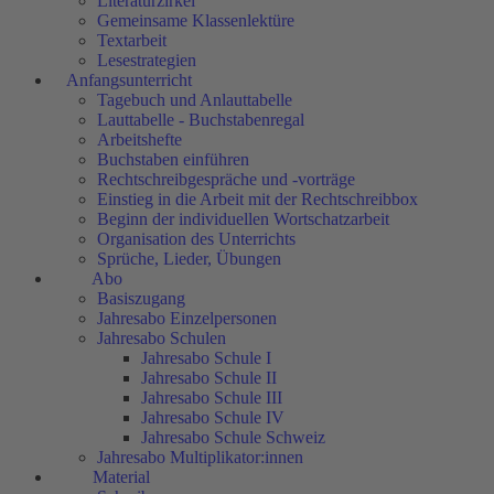
Literaturzirkel
Gemeinsame Klassenlektüre
Textarbeit
Lesestrategien
Anfangsunterricht
Tagebuch und Anlauttabelle
Lauttabelle - Buchstabenregal
Arbeitshefte
Buchstaben einführen
Rechtschreibgespräche und -vorträge
Einstieg in die Arbeit mit der Rechtschreibbox
Beginn der individuellen Wortschatzarbeit
Organisation des Unterrichts
Sprüche, Lieder, Übungen
Abo
Basiszugang
Jahresabo Einzelpersonen
Jahresabo Schulen
Jahresabo Schule I
Jahresabo Schule II
Jahresabo Schule III
Jahresabo Schule IV
Jahresabo Schule Schweiz
Jahresabo Multiplikator:innen
Material