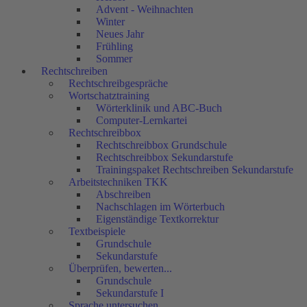
Advent - Weihnachten
Winter
Neues Jahr
Frühling
Sommer
Rechtschreiben
Rechtschreibgespräche
Wortschatztraining
Wörterklinik und ABC-Buch
Computer-Lernkartei
Rechtschreibbox
Rechtschreibbox Grundschule
Rechtschreibbox Sekundarstufe
Trainingspaket Rechtschreiben Sekundarstufe
Arbeitstechniken TKK
Abschreiben
Nachschlagen im Wörterbuch
Eigenständige Textkorrektur
Textbeispiele
Grundschule
Sekundarstufe
Überprüfen, bewerten...
Grundschule
Sekundarstufe I
Sprache untersuchen