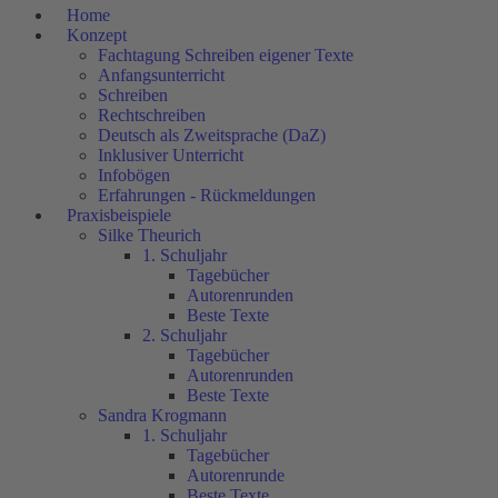
Home
Konzept
Fachtagung Schreiben eigener Texte
Anfangsunterricht
Schreiben
Rechtschreiben
Deutsch als Zweitsprache (DaZ)
Inklusiver Unterricht
Infobögen
Erfahrungen - Rückmeldungen
Praxisbeispiele
Silke Theurich
1. Schuljahr
Tagebücher
Autorenrunden
Beste Texte
2. Schuljahr
Tagebücher
Autorenrunden
Beste Texte
Sandra Krogmann
1. Schuljahr
Tagebücher
Autorenrunde
Beste Texte