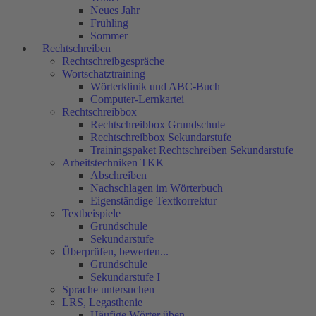
Neues Jahr
Frühling
Sommer
Rechtschreiben
Rechtschreibgespräche
Wortschatztraining
Wörterklinik und ABC-Buch
Computer-Lernkartei
Rechtschreibbox
Rechtschreibbox Grundschule
Rechtschreibbox Sekundarstufe
Trainingspaket Rechtschreiben Sekundarstufe
Arbeitstechniken TKK
Abschreiben
Nachschlagen im Wörterbuch
Eigenständige Textkorrektur
Textbeispiele
Grundschule
Sekundarstufe
Überprüfen, bewerten...
Grundschule
Sekundarstufe I
Sprache untersuchen
LRS, Legasthenie
Häufige Wörter üben