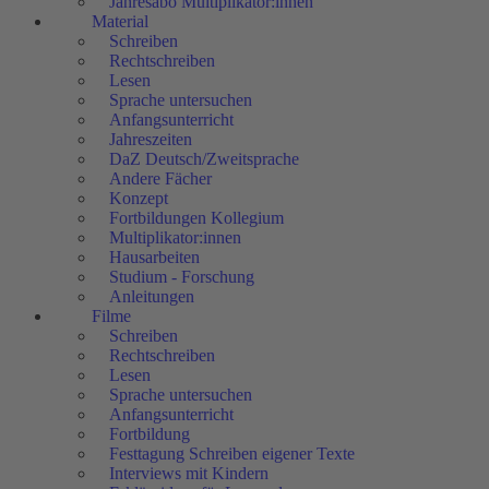
Jahresabo Multiplikator:innen
Material
Schreiben
Rechtschreiben
Lesen
Sprache untersuchen
Anfangsunterricht
Jahreszeiten
DaZ Deutsch/Zweitsprache
Andere Fächer
Konzept
Fortbildungen Kollegium
Multiplikator:innen
Hausarbeiten
Studium - Forschung
Anleitungen
Filme
Schreiben
Rechtschreiben
Lesen
Sprache untersuchen
Anfangsunterricht
Fortbildung
Festtagung Schreiben eigener Texte
Interviews mit Kindern