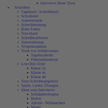
Interviews Beste Texte
Schreiben
Tagebuch - Schreibbuch
Schreibzeit
Autorenrunde
Schreibberatung
Roter Faden
Text-Hand
Schreibkonferenz
Autorenlesung
Textpräsentation
Texte von Schüler:innen
Tagebuchtexte
Präsentationstexte
Lese-Hör-Texte
Klasse 2a
Klasse 4a
Klasse 4d
Tests Schreibkompetenz
Spiele, Lieder, Übungen
Ideen zum Jahreskreis
Schuljahresbeginn
Herbst
Advent - Weihnachten
Winter