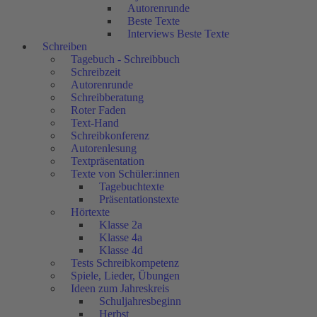
Autorenrunde
Beste Texte
Interviews Beste Texte
Schreiben
Tagebuch - Schreibbuch
Schreibzeit
Autorenrunde
Schreibberatung
Roter Faden
Text-Hand
Schreibkonferenz
Autorenlesung
Textpräsentation
Texte von Schüler:innen
Tagebuchtexte
Präsentationstexte
Hörtexte
Klasse 2a
Klasse 4a
Klasse 4d
Tests Schreibkompetenz
Spiele, Lieder, Übungen
Ideen zum Jahreskreis
Schuljahresbeginn
Herbst