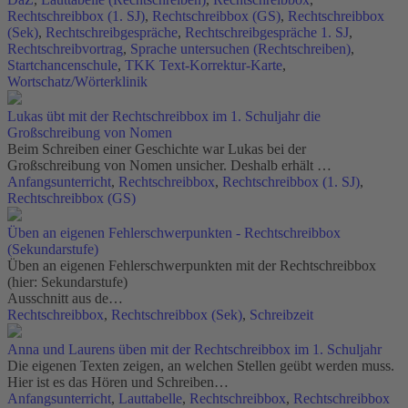
Rechtschreibbox (1. SJ)
,
Rechtschreibbox (GS)
,
Rechtschreibbox
(Sek)
,
Rechtschreibgespräche
,
Rechtschreibgespräche 1. SJ
,
Rechtschreibvortrag
,
Sprache untersuchen (Rechtschreiben)
,
Startchancenschule
,
TKK Text-Korrektur-Karte
,
Wortschatz/Wörterklinik
Lukas übt mit der Rechtschreibbox im 1. Schuljahr die
Großschreibung von Nomen
Beim Schreiben einer Geschichte war Lukas bei der
Großschreibung von Nomen unsicher. Deshalb erhält …
Anfangsunterricht
,
Rechtschreibbox
,
Rechtschreibbox (1. SJ)
,
Rechtschreibbox (GS)
Üben an eigenen Fehlerschwerpunkten - Rechtschreibbox
(Sekundarstufe)
Üben an eigenen Fehlerschwerpunkten mit der Rechtschreibbox
(hier: Sekundarstufe)
Ausschnitt aus de…
Rechtschreibbox
,
Rechtschreibbox (Sek)
,
Schreibzeit
Anna und Laurens üben mit der Rechtschreibbox im 1. Schuljahr
Die eigenen Texten zeigen, an welchen Stellen geübt werden muss.
Hier ist es das Hören und Schreiben…
Anfangsunterricht
,
Lauttabelle
,
Rechtschreibbox
,
Rechtschreibbox