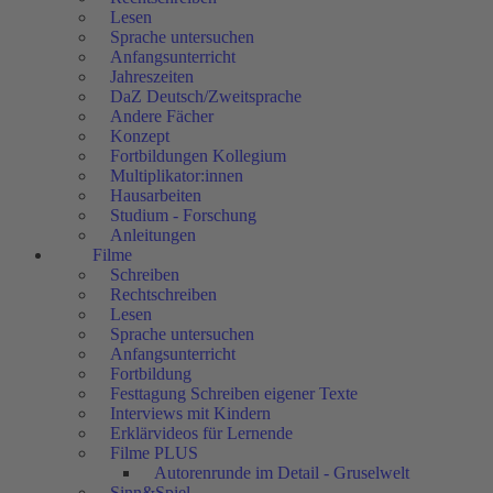
Lesen
Sprache untersuchen
Anfangsunterricht
Jahreszeiten
DaZ Deutsch/Zweitsprache
Andere Fächer
Konzept
Fortbildungen Kollegium
Multiplikator:innen
Hausarbeiten
Studium - Forschung
Anleitungen
Filme
Schreiben
Rechtschreiben
Lesen
Sprache untersuchen
Anfangsunterricht
Fortbildung
Festtagung Schreiben eigener Texte
Interviews mit Kindern
Erklärvideos für Lernende
Filme PLUS
Autorenrunde im Detail - Gruselwelt
Sinn&Spiel