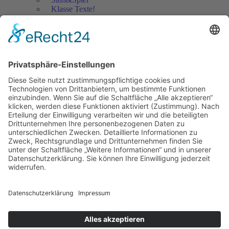
Klasse Texte!
Filmausschnitte Grundschule
Filmausschnitte Sekundarstufe
Jedes Kind wertschätzen!
Aktuell
Netzwerk Praxis
Artikel
Artikel 2019
Artikel 2018
Artikel 2017
Artikel 2016
Artikel 2015
Artikel 2014
Artikel 2013
Artikel 2012
Artikel bis 2011
Artikel zum Download - Religion
Artikel zum Download
Bücher
Schreiben eigener Texte
Autorenrunden
Individuelle Lernwege Teil I
Individuelle Lernwege Teil II A
Individuelle Lernwege Teil II B