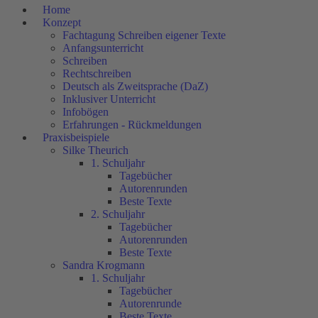
Home
Konzept
Fachtagung Schreiben eigener Texte
Anfangsunterricht
Schreiben
Rechtschreiben
Deutsch als Zweitsprache (DaZ)
Inklusiver Unterricht
Infobögen
Erfahrungen - Rückmeldungen
Praxisbeispiele
Silke Theurich
1. Schuljahr
Tagebücher
Autorenrunden
Beste Texte
2. Schuljahr
Tagebücher
Autorenrunden
Beste Texte
Sandra Krogmann
1. Schuljahr
Tagebücher
Autorenrunde
Beste Texte