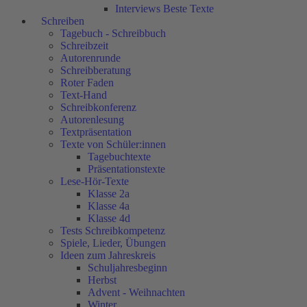
Interviews Beste Texte
Schreiben
Tagebuch - Schreibbuch
Schreibzeit
Autorenrunde
Schreibberatung
Roter Faden
Text-Hand
Schreibkonferenz
Autorenlesung
Textpräsentation
Texte von Schüler:innen
Tagebuchtexte
Präsentationstexte
Lese-Hör-Texte
Klasse 2a
Klasse 4a
Klasse 4d
Tests Schreibkompetenz
Spiele, Lieder, Übungen
Ideen zum Jahreskreis
Schuljahresbeginn
Herbst
Advent - Weihnachten
Winter