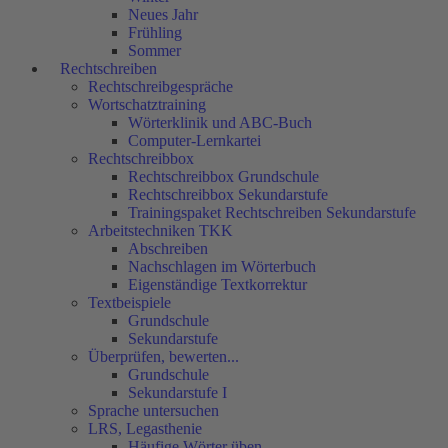
Neues Jahr
Frühling
Sommer
Rechtschreiben
Rechtschreibgespräche
Wortschatztraining
Wörterklinik und ABC-Buch
Computer-Lernkartei
Rechtschreibbox
Rechtschreibbox Grundschule
Rechtschreibbox Sekundarstufe
Trainingspaket Rechtschreiben Sekundarstufe
Arbeitstechniken TKK
Abschreiben
Nachschlagen im Wörterbuch
Eigenständige Textkorrektur
Textbeispiele
Grundschule
Sekundarstufe
Überprüfen, bewerten...
Grundschule
Sekundarstufe I
Sprache untersuchen
LRS, Legasthenie
Häufige Wörter üben