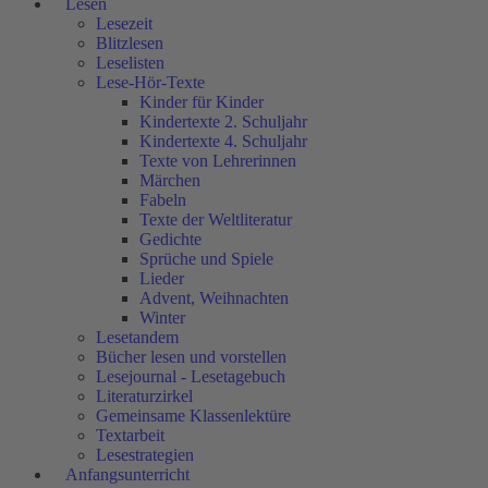
Lesen
Lesezeit
Blitzlesen
Leselisten
Lese-Hör-Texte
Kinder für Kinder
Kindertexte 2. Schuljahr
Kindertexte 4. Schuljahr
Texte von Lehrerinnen
Märchen
Fabeln
Texte der Weltliteratur
Gedichte
Sprüche und Spiele
Lieder
Advent, Weihnachten
Winter
Lesetandem
Bücher lesen und vorstellen
Lesejournal - Lesetagebuch
Literaturzirkel
Gemeinsame Klassenlektüre
Textarbeit
Lesestrategien
Anfangsunterricht