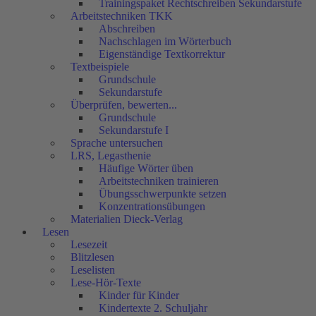
Trainingspaket Rechtschreiben Sekundarstufe
Arbeitstechniken TKK
Abschreiben
Nachschlagen im Wörterbuch
Eigenständige Textkorrektur
Textbeispiele
Grundschule
Sekundarstufe
Überprüfen, bewerten...
Grundschule
Sekundarstufe I
Sprache untersuchen
LRS, Legasthenie
Häufige Wörter üben
Arbeitstechniken trainieren
Übungsschwerpunkte setzen
Konzentrationsübungen
Materialien Dieck-Verlag
Lesen
Lesezeit
Blitzlesen
Leselisten
Lese-Hör-Texte
Kinder für Kinder
Kindertexte 2. Schuljahr