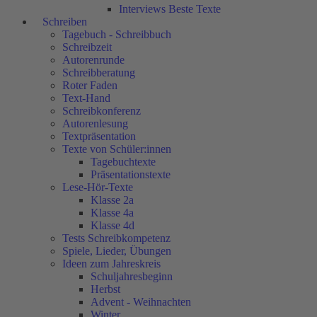
Interviews Beste Texte
Schreiben
Tagebuch - Schreibbuch
Schreibzeit
Autorenrunde
Schreibberatung
Roter Faden
Text-Hand
Schreibkonferenz
Autorenlesung
Textpräsentation
Texte von Schüler:innen
Tagebuchtexte
Präsentationstexte
Lese-Hör-Texte
Klasse 2a
Klasse 4a
Klasse 4d
Tests Schreibkompetenz
Spiele, Lieder, Übungen
Ideen zum Jahreskreis
Schuljahresbeginn
Herbst
Advent - Weihnachten
Winter