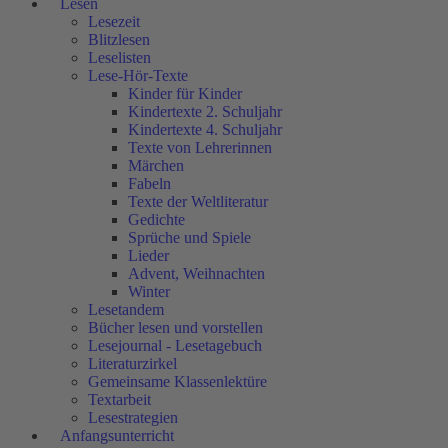
Lesen
Lesezeit
Blitzlesen
Leselisten
Lese-Hör-Texte
Kinder für Kinder
Kindertexte 2. Schuljahr
Kindertexte 4. Schuljahr
Texte von Lehrerinnen
Märchen
Fabeln
Texte der Weltliteratur
Gedichte
Sprüche und Spiele
Lieder
Advent, Weihnachten
Winter
Lesetandem
Bücher lesen und vorstellen
Lesejournal - Lesetagebuch
Literaturzirkel
Gemeinsame Klassenlektüre
Textarbeit
Lesestrategien
Anfangsunterricht