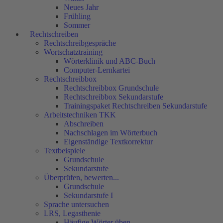
Neues Jahr
Frühling
Sommer
Rechtschreiben
Rechtschreibgespräche
Wortschatztraining
Wörterklinik und ABC-Buch
Computer-Lernkartei
Rechtschreibbox
Rechtschreibbox Grundschule
Rechtschreibbox Sekundarstufe
Trainingspaket Rechtschreiben Sekundarstufe
Arbeitstechniken TKK
Abschreiben
Nachschlagen im Wörterbuch
Eigenständige Textkorrektur
Textbeispiele
Grundschule
Sekundarstufe
Überprüfen, bewerten...
Grundschule
Sekundarstufe I
Sprache untersuchen
LRS, Legasthenie
Häufige Wörter üben