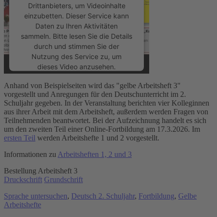
Drittanbieters, um Videoinhalte
einzubetten. Dieser Service kann
Daten zu Ihren Aktivitäten
sammeln. Bitte lesen Sie die Details
durch und stimmen Sie der
Nutzung des Service zu, um
dieses Video anzusehen.
Anhand von Beispielseiten wird das "gelbe Arbeitsheft 3"
Mehr Informationen
vorgestellt und Anregungen für den Deutschunterricht im 2.
Schuljahr gegeben. In der Veranstaltung berichten vier Kolleginnen
aus ihrer Arbeit mit dem Arbeitsheft, außerdem werden Fragen von
Akzeptieren
Teilnehmenden beantwortet. Bei der Aufzeichnung handelt es sich
um den zweiten Teil einer Online-Fortbildung am 17.3.2026. Im
powered by
Usercentrics Consent
ersten Teil
werden Arbeitshefte 1 und 2 vorgestellt.
Management Platform
&
eRecht24
Informationen zu
Arbeitsheften 1, 2 und 3
Bestellung Arbeitsheft 3
Druckschrift
Grundschrift
Sprache untersuchen
,
Deutsch 2. Schuljahr
,
Fortbildung
,
Gelbe
Arbeitshefte