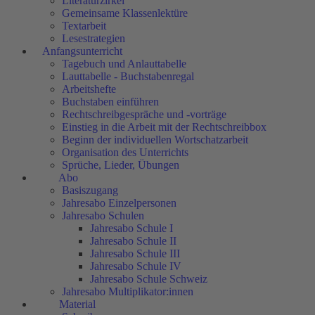
Literaturzirkel
Gemeinsame Klassenlektüre
Textarbeit
Lesestrategien
Anfangsunterricht
Tagebuch und Anlauttabelle
Lauttabelle - Buchstabenregal
Arbeitshefte
Buchstaben einführen
Rechtschreibgespräche und -vorträge
Einstieg in die Arbeit mit der Rechtschreibbox
Beginn der individuellen Wortschatzarbeit
Organisation des Unterrichts
Sprüche, Lieder, Übungen
Abo
Basiszugang
Jahresabo Einzelpersonen
Jahresabo Schulen
Jahresabo Schule I
Jahresabo Schule II
Jahresabo Schule III
Jahresabo Schule IV
Jahresabo Schule Schweiz
Jahresabo Multiplikator:innen
Material