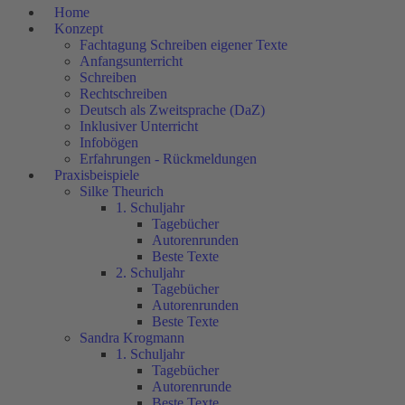
Home
Konzept
Fachtagung Schreiben eigener Texte
Anfangsunterricht
Schreiben
Rechtschreiben
Deutsch als Zweitsprache (DaZ)
Inklusiver Unterricht
Infobögen
Erfahrungen - Rückmeldungen
Praxisbeispiele
Silke Theurich
1. Schuljahr
Tagebücher
Autorenrunden
Beste Texte
2. Schuljahr
Tagebücher
Autorenrunden
Beste Texte
Sandra Krogmann
1. Schuljahr
Tagebücher
Autorenrunde
Beste Texte