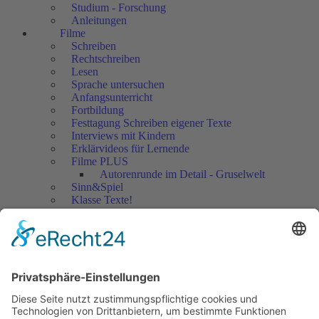
Studium - Forschung
Anleitungen
Filme
Schreiben
Rechtschreiben
Lesen
Sprache untersuchen
Anfangsunterricht
Fortbildung
Festtagung Schreiben eigener Texte
Interviews mit Kindern
Erklärvideos für Lernende
Filme PLUS
Autorenrunde im Detail - Gruselwelt
Sinn&Spiel
Klasse Texte!
Filmausschnitte Grundschule
Filmausschnitte Sekundarstufe
Jedes Kind wertschätzen!
Aktuell
Netzwerk Praxis
Artikel
Artikel 2019
Artikel 2018
Artikel 2017