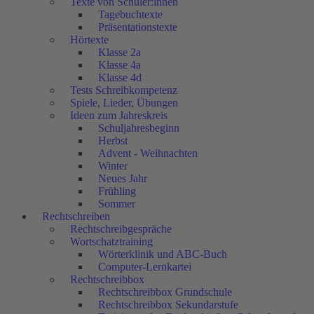
Texte von Schüler:innen
Tagebuchtexte
Präsentationstexte
Hörtexte
Klasse 2a
Klasse 4a
Klasse 4d
Tests Schreibkompetenz
Spiele, Lieder, Übungen
Ideen zum Jahreskreis
Schuljahresbeginn
Herbst
Advent - Weihnachten
Winter
Neues Jahr
Frühling
Sommer
Rechtschreiben
Rechtschreibgespräche
Wortschatztraining
Wörterklinik und ABC-Buch
Computer-Lernkartei
Rechtschreibbox
Rechtschreibbox Grundschule
Rechtschreibbox Sekundarstufe