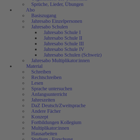
Sprüche, Lieder, Übungen
Abo
Basiszugang
Jahresabo Einzelpersonen
Jahresabo Schulen
Jahresabo Schule I
Jahresabo Schule II
Jahresabo Schule III
Jahresabo Schule IV
Jahresabo Schulen (Schweiz)
Jahresabo Multiplikator:innen
Material
Schreiben
Rechtschreiben
Lesen
Sprache untersuchen
Anfangsunterricht
Jahreszeiten
DaZ Deutsch/Zweitsprache
Andere Fächer
Konzept
Fortbildungen Kollegium
Multiplikator:innen
Hausarbeiten
Studium - Forschung