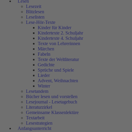
Lesen
Lesezeit
Blitzlesen
Leselisten
Lese-Hör-Texte
Kinder für Kinder
Kindertexte 2. Schuljahr
Kindertexte 4. Schuljahr
Texte von Lehrerinnen
Märchen
Fabeln
Texte der Weltliteratur
Gedichte
Sprüche und Spiele
Lieder
Advent, Weihnachten
Winter
Lesetandem
Bücher lesen und vorstellen
Lesejournal - Lesetagebuch
Literaturzirkel
Gemeinsame Klassenlektüre
Textarbeit
Lesestrategien
Anfangsunterricht