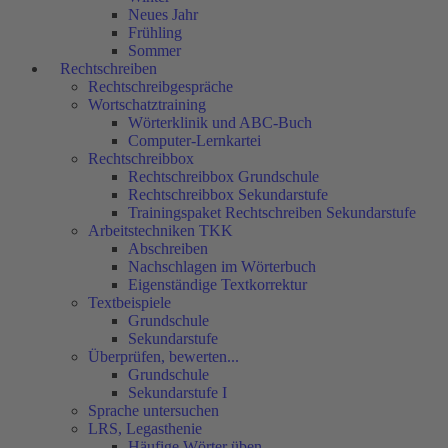
Neues Jahr
Frühling
Sommer
Rechtschreiben
Rechtschreibgespräche
Wortschatztraining
Wörterklinik und ABC-Buch
Computer-Lernkartei
Rechtschreibbox
Rechtschreibbox Grundschule
Rechtschreibbox Sekundarstufe
Trainingspaket Rechtschreiben Sekundarstufe
Arbeitstechniken TKK
Abschreiben
Nachschlagen im Wörterbuch
Eigenständige Textkorrektur
Textbeispiele
Grundschule
Sekundarstufe
Überprüfen, bewerten...
Grundschule
Sekundarstufe I
Sprache untersuchen
LRS, Legasthenie
Häufige Wörter üben