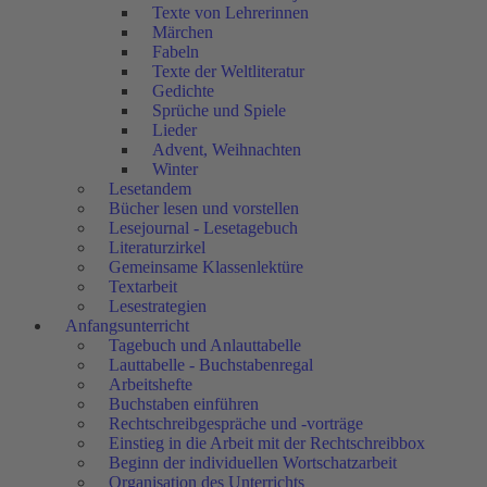
Texte von Lehrerinnen
Märchen
Fabeln
Texte der Weltliteratur
Gedichte
Sprüche und Spiele
Lieder
Advent, Weihnachten
Winter
Lesetandem
Bücher lesen und vorstellen
Lesejournal - Lesetagebuch
Literaturzirkel
Gemeinsame Klassenlektüre
Textarbeit
Lesestrategien
Anfangsunterricht
Tagebuch und Anlauttabelle
Lauttabelle - Buchstabenregal
Arbeitshefte
Buchstaben einführen
Rechtschreibgespräche und -vorträge
Einstieg in die Arbeit mit der Rechtschreibbox
Beginn der individuellen Wortschatzarbeit
Organisation des Unterrichts