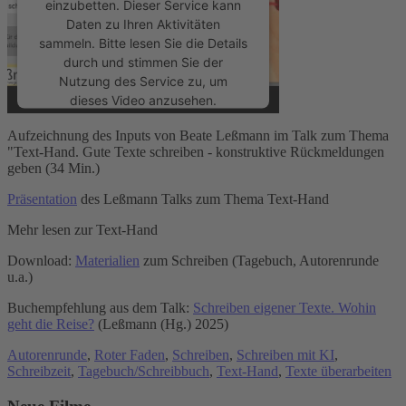
einzubetten. Dieser Service kann
Daten zu Ihren Aktivitäten
sammeln. Bitte lesen Sie die Details
durch und stimmen Sie der
Nutzung des Service zu, um
dieses Video anzusehen.
Aufzeichnung des Inputs von Beate Leßmann im Talk zum Thema
Mehr Informationen
"Text-Hand. Gute Texte schreiben - konstruktive Rückmeldungen
geben (34 Min.)
Akzeptieren
Präsentation
des Leßmann Talks zum Thema Text-Hand
powered by
Usercentrics Consent
Mehr lesen zur Text-Hand
Management Platform
&
eRecht24
Download:
Materialien
zum Schreiben (Tagebuch, Autorenrunde
u.a.)
Buchempfehlung aus dem Talk:
Schreiben eigener Texte. Wohin
geht die Reise?
(Leßmann (Hg.) 2025)
Autorenrunde
,
Roter Faden
,
Schreiben
,
Schreiben mit KI
,
Schreibzeit
,
Tagebuch/Schreibbuch
,
Text-Hand
,
Texte überarbeiten