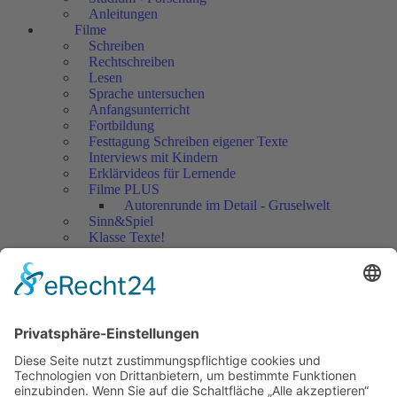
Anleitungen
Filme
Schreiben
Rechtschreiben
Lesen
Sprache untersuchen
Anfangsunterricht
Fortbildung
Festtagung Schreiben eigener Texte
Interviews mit Kindern
Erklärvideos für Lernende
Filme PLUS
Autorenrunde im Detail - Gruselwelt
Sinn&Spiel
Klasse Texte!
Filmausschnitte Grundschule
Filmausschnitte Sekundarstufe
Jedes Kind wertschätzen!
Aktuell
Netzwerk Praxis
Artikel
Artikel 2019
Artikel 2018
Artikel 2017
Artikel 2016