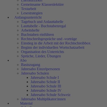
Literaturzirkel
Gemeinsame Klassenlektüre
Textarbeit
Lesestrategien
Anfangsunterricht
Tagebuch und Anlauttabelle
Lauttabelle - Buchstabenregal
Arbeitshefte
Buchstaben einführen
Rechtschreibgespräche und -vorträge
Einstieg in die Arbeit mit der Rechtschreibbox
Beginn der individuellen Wortschatzarbeit
Organisation des Unterrichts
Sprüche, Lieder, Übungen
Abo
Basiszugang
Jahresabo Einzelpersonen
Jahresabo Schulen
Jahresabo Schule I
Jahresabo Schule II
Jahresabo Schule III
Jahresabo Schule IV
Jahresabo Schule Schweiz
Jahresabo Multiplikator:innen
Material