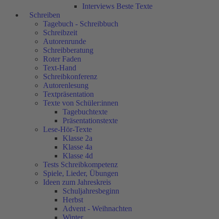
Interviews Beste Texte
Schreiben
Tagebuch - Schreibbuch
Schreibzeit
Autorenrunde
Schreibberatung
Roter Faden
Text-Hand
Schreibkonferenz
Autorenlesung
Textpräsentation
Texte von Schüler:innen
Tagebuchtexte
Präsentationstexte
Lese-Hör-Texte
Klasse 2a
Klasse 4a
Klasse 4d
Tests Schreibkompetenz
Spiele, Lieder, Übungen
Ideen zum Jahreskreis
Schuljahresbeginn
Herbst
Advent - Weihnachten
Winter