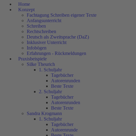
Home
Konzept
Fachtagung Schreiben eigener Texte
Anfangsunterricht
Schreiben
Rechtschreiben
Deutsch als Zweitsprache (DaZ)
Inklusiver Unterricht
Infobögen
Erfahrungen - Rückmeldungen
Praxisbeispiele
Silke Theurich
1. Schuljahr
Tagebücher
Autorenrunden
Beste Texte
2. Schuljahr
Tagebücher
Autorenrunden
Beste Texte
Sandra Krogmann
1. Schuljahr
Tagebücher
Autorenrunde
Beste Texte