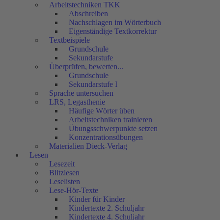
Arbeitstechniken TKK
Abschreiben
Nachschlagen im Wörterbuch
Eigenständige Textkorrektur
Textbeispiele
Grundschule
Sekundarstufe
Überprüfen, bewerten...
Grundschule
Sekundarstufe I
Sprache untersuchen
LRS, Legasthenie
Häufige Wörter üben
Arbeitstechniken trainieren
Übungsschwerpunkte setzen
Konzentrationsübungen
Materialien Dieck-Verlag
Lesen
Lesezeit
Blitzlesen
Leselisten
Lese-Hör-Texte
Kinder für Kinder
Kindertexte 2. Schuljahr
Kindertexte 4. Schuljahr