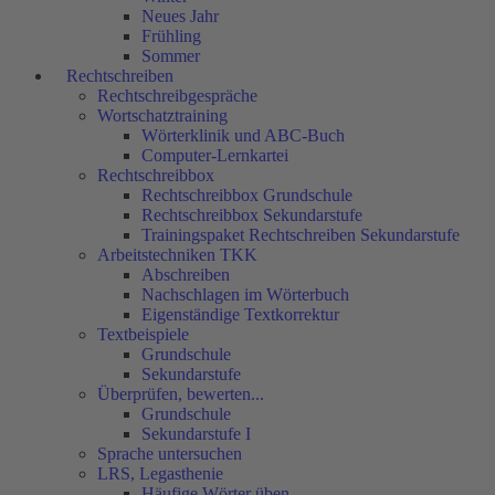
Neues Jahr
Frühling
Sommer
Rechtschreiben
Rechtschreibgespräche
Wortschatztraining
Wörterklinik und ABC-Buch
Computer-Lernkartei
Rechtschreibbox
Rechtschreibbox Grundschule
Rechtschreibbox Sekundarstufe
Trainingspaket Rechtschreiben Sekundarstufe
Arbeitstechniken TKK
Abschreiben
Nachschlagen im Wörterbuch
Eigenständige Textkorrektur
Textbeispiele
Grundschule
Sekundarstufe
Überprüfen, bewerten...
Grundschule
Sekundarstufe I
Sprache untersuchen
LRS, Legasthenie
Häufige Wörter üben