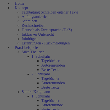
Home
Konzept
Fachtagung Schreiben eigener Texte
Anfangsunterricht
Schreiben
Rechtschreiben
Deutsch als Zweitsprache (DaZ)
Inklusiver Unterricht
Infobögen
Erfahrungen - Rückmeldungen
Praxisbeispiele
Silke Theurich
1. Schuljahr
Tagebücher
Autorenrunden
Beste Texte
2. Schuljahr
Tagebücher
Autorenrunden
Beste Texte
Sandra Krogmann
1. Schuljahr
Tagebücher
Autorenrunde
Beste Texte