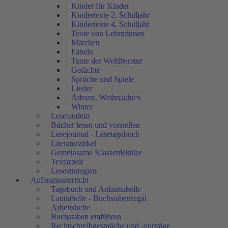
Kinder für Kinder
Kindertexte 2. Schuljahr
Kindertexte 4. Schuljahr
Texte von Lehrerinnen
Märchen
Fabeln
Texte der Weltliteratur
Gedichte
Sprüche und Spiele
Lieder
Advent, Weihnachten
Winter
Lesetandem
Bücher lesen und vorstellen
Lesejournal - Lesetagebuch
Literaturzirkel
Gemeinsame Klassenlektüre
Textarbeit
Lesestrategien
Anfangsunterricht
Tagebuch und Anlauttabelle
Lauttabelle - Buchstabenregal
Arbeitshefte
Buchstaben einführen
Rechtschreibgespräche und -vorträge