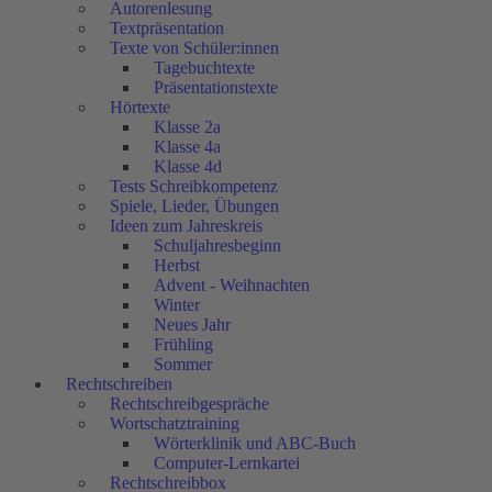
Autorenlesung
Textpräsentation
Texte von Schüler:innen
Tagebuchtexte
Präsentationstexte
Hörtexte
Klasse 2a
Klasse 4a
Klasse 4d
Tests Schreibkompetenz
Spiele, Lieder, Übungen
Ideen zum Jahreskreis
Schuljahresbeginn
Herbst
Advent - Weihnachten
Winter
Neues Jahr
Frühling
Sommer
Rechtschreiben
Rechtschreibgespräche
Wortschatztraining
Wörterklinik und ABC-Buch
Computer-Lernkartei
Rechtschreibbox