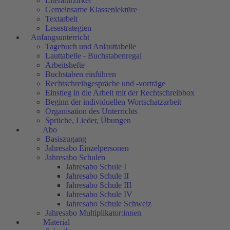
Literaturzirkel
Gemeinsame Klassenlektüre
Textarbeit
Lesestrategien
Anfangsunterricht
Tagebuch und Anlauttabelle
Lauttabelle - Buchstabenregal
Arbeitshefte
Buchstaben einführen
Rechtschreibgespräche und -vorträge
Einstieg in die Arbeit mit der Rechtschreibbox
Beginn der individuellen Wortschatzarbeit
Organisation des Unterrichts
Sprüche, Lieder, Übungen
Abo
Basiszugang
Jahresabo Einzelpersonen
Jahresabo Schulen
Jahresabo Schule I
Jahresabo Schule II
Jahresabo Schule III
Jahresabo Schule IV
Jahresabo Schule Schweiz
Jahresabo Multiplikator:innen
Material