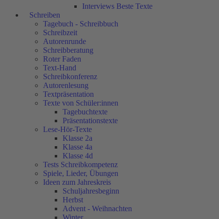
Interviews Beste Texte
Schreiben
Tagebuch - Schreibbuch
Schreibzeit
Autorenrunde
Schreibberatung
Roter Faden
Text-Hand
Schreibkonferenz
Autorenlesung
Textpräsentation
Texte von Schüler:innen
Tagebuchtexte
Präsentationstexte
Lese-Hör-Texte
Klasse 2a
Klasse 4a
Klasse 4d
Tests Schreibkompetenz
Spiele, Lieder, Übungen
Ideen zum Jahreskreis
Schuljahresbeginn
Herbst
Advent - Weihnachten
Winter