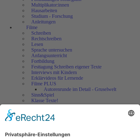
Multiplikator:innen
Hausarbeiten
Studium - Forschung
Anleitungen
Filme
Schreiben
Rechtschreiben
Lesen
Sprache untersuchen
Anfangsunterricht
Fortbildung
Festtagung Schreiben eigener Texte
Interviews mit Kindern
Erklärvideos für Lernende
Filme PLUS
Autorenrunde im Detail - Gruselwelt
Sinn&Spiel
Klasse Texte!
Filmausschnitte Grundschule
Filmausschnitte Sekundarstufe
Jedes Kind wertschätzen!
Aktuell
Netzwerk Praxis
Artikel
Artikel 2019