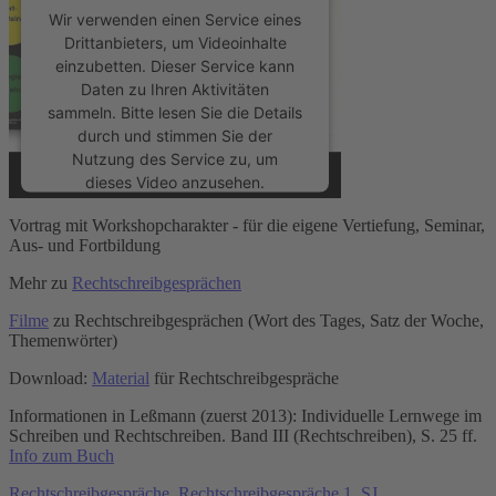
Wir verwenden einen Service eines
Drittanbieters, um Videoinhalte
einzubetten. Dieser Service kann
Daten zu Ihren Aktivitäten
sammeln. Bitte lesen Sie die Details
durch und stimmen Sie der
Nutzung des Service zu, um
dieses Video anzusehen.
Vortrag mit Workshopcharakter - für die eigene Vertiefung, Seminar,
Mehr Informationen
Aus- und Fortbildung
Mehr zu
Rechtschreibgesprächen
Akzeptieren
Filme
zu Rechtschreibgesprächen (Wort des Tages, Satz der Woche,
powered by
Usercentrics Consent
Themenwörter)
Management Platform
&
eRecht24
Download:
Material
für Rechtschreibgespräche
Informationen in Leßmann (zuerst 2013): Individuelle Lernwege im
Schreiben und Rechtschreiben. Band III (Rechtschreiben), S. 25 ff.
Info zum Buch
Rechtschreibgespräche
,
Rechtschreibgespräche 1. SJ
,