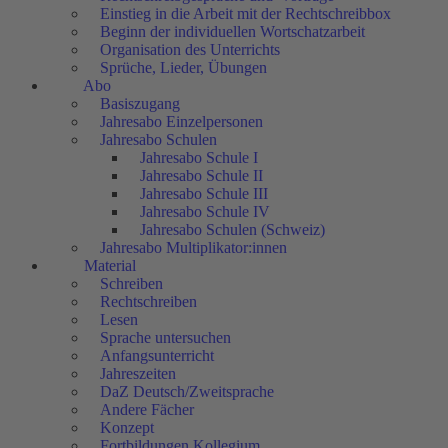
Einstieg in die Arbeit mit der Rechtschreibbox
Beginn der individuellen Wortschatzarbeit
Organisation des Unterrichts
Sprüche, Lieder, Übungen
Abo
Basiszugang
Jahresabo Einzelpersonen
Jahresabo Schulen
Jahresabo Schule I
Jahresabo Schule II
Jahresabo Schule III
Jahresabo Schule IV
Jahresabo Schulen (Schweiz)
Jahresabo Multiplikator:innen
Material
Schreiben
Rechtschreiben
Lesen
Sprache untersuchen
Anfangsunterricht
Jahreszeiten
DaZ Deutsch/Zweitsprache
Andere Fächer
Konzept
Fortbildungen Kollegium