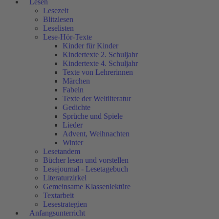
Lesen
Lesezeit
Blitzlesen
Leselisten
Lese-Hör-Texte
Kinder für Kinder
Kindertexte 2. Schuljahr
Kindertexte 4. Schuljahr
Texte von Lehrerinnen
Märchen
Fabeln
Texte der Weltliteratur
Gedichte
Sprüche und Spiele
Lieder
Advent, Weihnachten
Winter
Lesetandem
Bücher lesen und vorstellen
Lesejournal - Lesetagebuch
Literaturzirkel
Gemeinsame Klassenlektüre
Textarbeit
Lesestrategien
Anfangsunterricht