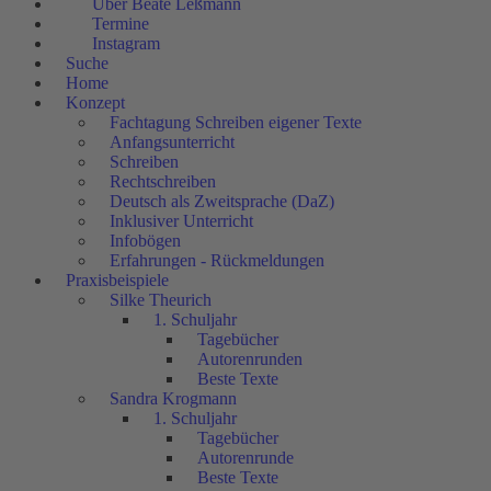
Über Beate Leßmann
Termine
Instagram
Suche
Home
Konzept
Fachtagung Schreiben eigener Texte
Anfangsunterricht
Schreiben
Rechtschreiben
Deutsch als Zweitsprache (DaZ)
Inklusiver Unterricht
Infobögen
Erfahrungen - Rückmeldungen
Praxisbeispiele
Silke Theurich
1. Schuljahr
Tagebücher
Autorenrunden
Beste Texte
Sandra Krogmann
1. Schuljahr
Tagebücher
Autorenrunde
Beste Texte