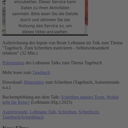
einzubetten. Dieser Service kann
Daten zu Ihren Aktivitäten
sammeln. Bitte lesen Sie die Details
durch und stimmen Sie der
Nutzung des Service zu, um
dieses Video anzusehen.
Aufzeichnung des Inputs von Beate Leßmann im Talk zum Thema
Mehr Informationen
"Tagebuch. Zum Schreiben motivieren - Selbstwirksamkeit
erfahren" (32 Min.)
Akzeptieren
Präsentation
des Leßmann Talks zum Thema Tagebuch
powered by
Usercentrics Consent
Mehr lesen zum
Tagebuch
Management Platform
&
eRecht24
Download:
Materialien
zum Schreiben (Tagebuch, Autorenrunde
u.a.)
Buchempfehlung aus dem Talk:
Schreiben eigener Texte. Wohin
geht die Reise?
(Leßmann (Hg.) 2025)
Autorenrunde
,
Leßmann Talk
,
Schreiben
,
Schreibzeit
,
Tagebuch/Schreibbuch