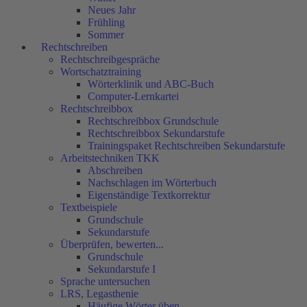
Neues Jahr
Frühling
Sommer
Rechtschreiben
Rechtschreibgespräche
Wortschatztraining
Wörterklinik und ABC-Buch
Computer-Lernkartei
Rechtschreibbox
Rechtschreibbox Grundschule
Rechtschreibbox Sekundarstufe
Trainingspaket Rechtschreiben Sekundarstufe
Arbeitstechniken TKK
Abschreiben
Nachschlagen im Wörterbuch
Eigenständige Textkorrektur
Textbeispiele
Grundschule
Sekundarstufe
Überprüfen, bewerten...
Grundschule
Sekundarstufe I
Sprache untersuchen
LRS, Legasthenie
Häufige Wörter üben