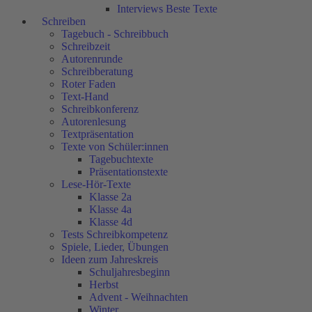
Interviews Beste Texte
Schreiben
Tagebuch - Schreibbuch
Schreibzeit
Autorenrunde
Schreibberatung
Roter Faden
Text-Hand
Schreibkonferenz
Autorenlesung
Textpräsentation
Texte von Schüler:innen
Tagebuchtexte
Präsentationstexte
Lese-Hör-Texte
Klasse 2a
Klasse 4a
Klasse 4d
Tests Schreibkompetenz
Spiele, Lieder, Übungen
Ideen zum Jahreskreis
Schuljahresbeginn
Herbst
Advent - Weihnachten
Winter