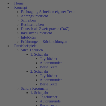
Home
Konzept
Fachtagung Schreiben eigener Texte
Anfangsunterricht
Schreiben
Rechtschreiben
Deutsch als Zweitsprache (DaZ)
Inklusiver Unterricht
Infobögen
Erfahrungen - Rückmeldungen
Praxisbeispiele
Silke Theurich
1. Schuljahr
Tagebücher
Autorenrunden
Beste Texte
2. Schuljahr
Tagebücher
Autorenrunden
Beste Texte
Sandra Krogmann
1. Schuljahr
Tagebücher
Autorenrunde
Beste Texte