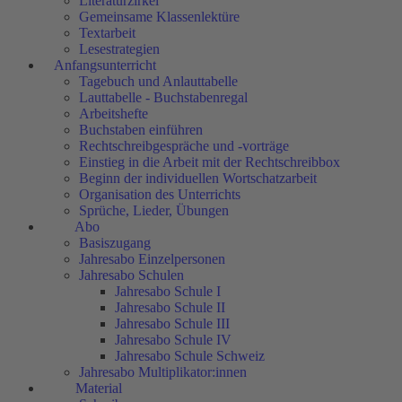
Literaturzirkel
Gemeinsame Klassenlektüre
Textarbeit
Lesestrategien
Anfangsunterricht
Tagebuch und Anlauttabelle
Lauttabelle - Buchstabenregal
Arbeitshefte
Buchstaben einführen
Rechtschreibgespräche und -vorträge
Einstieg in die Arbeit mit der Rechtschreibbox
Beginn der individuellen Wortschatzarbeit
Organisation des Unterrichts
Sprüche, Lieder, Übungen
Abo
Basiszugang
Jahresabo Einzelpersonen
Jahresabo Schulen
Jahresabo Schule I
Jahresabo Schule II
Jahresabo Schule III
Jahresabo Schule IV
Jahresabo Schule Schweiz
Jahresabo Multiplikator:innen
Material