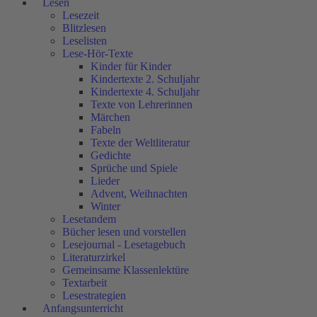
Lesen
Lesezeit
Blitzlesen
Leselisten
Lese-Hör-Texte
Kinder für Kinder
Kindertexte 2. Schuljahr
Kindertexte 4. Schuljahr
Texte von Lehrerinnen
Märchen
Fabeln
Texte der Weltliteratur
Gedichte
Sprüche und Spiele
Lieder
Advent, Weihnachten
Winter
Lesetandem
Bücher lesen und vorstellen
Lesejournal - Lesetagebuch
Literaturzirkel
Gemeinsame Klassenlektüre
Textarbeit
Lesestrategien
Anfangsunterricht