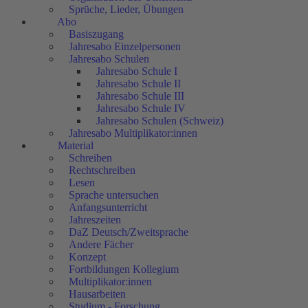
Sprüche, Lieder, Übungen
Abo
Basiszugang
Jahresabo Einzelpersonen
Jahresabo Schulen
Jahresabo Schule I
Jahresabo Schule II
Jahresabo Schule III
Jahresabo Schule IV
Jahresabo Schulen (Schweiz)
Jahresabo Multiplikator:innen
Material
Schreiben
Rechtschreiben
Lesen
Sprache untersuchen
Anfangsunterricht
Jahreszeiten
DaZ Deutsch/Zweitsprache
Andere Fächer
Konzept
Fortbildungen Kollegium
Multiplikator:innen
Hausarbeiten
Studium - Forschung