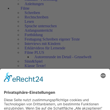
Anleitungen
Filme
Schreiben
Rechtschreiben
Lesen
Sprache untersuchen
Anfangsunterricht
Fortbildung
Festtagung Schreiben eigener Texte
Interviews mit Kindern
Erklärvideos für Lernende
Filme PLUS
Autorenrunde im Detail - Gruselwelt
Sinn&Spiel
Klasse Texte!
Filmausschnitte Grundschule
Filmausschnitte Sekundarstufe
Jedes Kind wertschätzen!
Aktuell
Netzwerk Praxis
Artikel
Artikel 2019
Artikel 2018
Artikel 2017
Artikel 2016