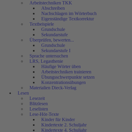
Arbeitstechniken TKK
Abschreiben
Nachschlagen im Wörterbuch
Eigenständige Textkorrektur
Textbeispiele
Grundschule
Sekundarstufe
Überprüfen, bewerten...
Grundschule
Sekundarstufe I
Sprache untersuchen
LRS, Legasthenie
Häufige Wörter üben
Arbeitstechniken trainieren
Übungsschwerpunkte setzen
Konzentrationsübungen
Materialien Dieck-Verlag
Lesen
Lesezeit
Blitzlesen
Leselisten
Lese-Hör-Texte
Kinder für Kinder
Kindertexte 2. Schuljahr
Kindertexte 4. Schuljahr