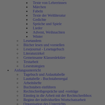
Texte von Lehrerinnen
Märchen
Fabeln
Texte der Weltliteratur
Gedichte
Sprüche und Spiele
Lieder
Advent, Weihnachten
Winter
Lesetandem
Bücher lesen und vorstellen
Lesejournal - Lesetagebuch
Literaturzirkel
Gemeinsame Klassenlektüre
Textarbeit
Lesestrategien
Anfangsunterricht
Tagebuch und Anlauttabelle
Lauttabelle - Buchstabenregal
Arbeitshefte
Buchstaben einführen
Rechtschreibgespräche und -vorträge
Einstieg in die Arbeit mit der Rechtschreibbox
Beginn der individuellen Wortschatzarbeit
Organisation des Unterrichts