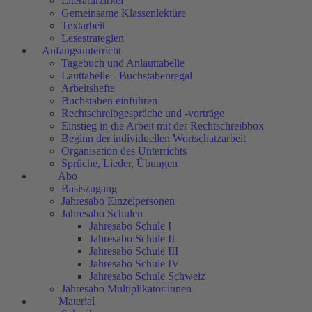
Literaturzirkel
Gemeinsame Klassenlektüre
Textarbeit
Lesestrategien
Anfangsunterricht
Tagebuch und Anlauttabelle
Lauttabelle - Buchstabenregal
Arbeitshefte
Buchstaben einführen
Rechtschreibgespräche und -vorträge
Einstieg in die Arbeit mit der Rechtschreibbox
Beginn der individuellen Wortschatzarbeit
Organisation des Unterrichts
Sprüche, Lieder, Übungen
Abo
Basiszugang
Jahresabo Einzelpersonen
Jahresabo Schulen
Jahresabo Schule I
Jahresabo Schule II
Jahresabo Schule III
Jahresabo Schule IV
Jahresabo Schule Schweiz
Jahresabo Multiplikator:innen
Material