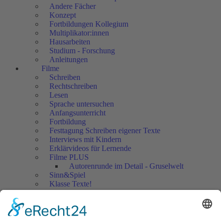
Andere Fächer
Konzept
Fortbildungen Kollegium
Multiplikator:innen
Hausarbeiten
Studium - Forschung
Anleitungen
Filme
Schreiben
Rechtschreiben
Lesen
Sprache untersuchen
Anfangsunterricht
Fortbildung
Festtagung Schreiben eigener Texte
Interviews mit Kindern
Erklärvideos für Lernende
Filme PLUS
Autorenrunde im Detail - Gruselwelt
Sinn&Spiel
Klasse Texte!
Filmausschnitte Grundschule
Filmausschnitte Sekundarstufe
Jedes Kind wertschätzen!
Aktuell