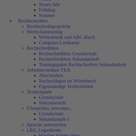
Neues Jahr
Frühling
Sommer
Rechtschreiben
Rechtschreibgespräche
Wortschatztraining
Wörterklinik und ABC-Buch
Computer-Lernkartei
Rechtschreibbox
Rechtschreibbox Grundschule
Rechtschreibbox Sekundarstufe
Trainingspaket Rechtschreiben Sekundarstufe
Arbeitstechniken TKK
Abschreiben
Nachschlagen im Wörterbuch
Eigenständige Textkorrektur
Textbeispiele
Grundschule
Sekundarstufe
Überprüfen, bewerten...
Grundschule
Sekundarstufe I
Sprache untersuchen
LRS, Legasthenie
Häufige Wörter üben