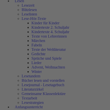
Lesen
Lesezeit
Blitzlesen
Leselisten
Lese-Hör-Texte
Kinder für Kinder
Kindertexte 2. Schuljahr
Kindertexte 4. Schuljahr
Texte von Lehrerinnen
Märchen
Fabeln
Texte der Weltliteratur
Gedichte
Sprüche und Spiele
Lieder
Advent, Weihnachten
Winter
Lesetandem
Bücher lesen und vorstellen
Lesejournal - Lesetagebuch
Literaturzirkel
Gemeinsame Klassenlektüre
Textarbeit
Lesestrategien
Anfangsunterricht