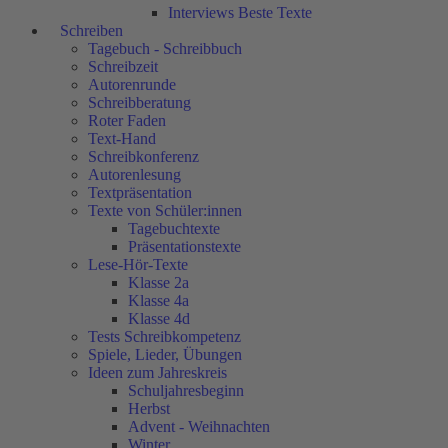
Interviews Beste Texte
Schreiben
Tagebuch - Schreibbuch
Schreibzeit
Autorenrunde
Schreibberatung
Roter Faden
Text-Hand
Schreibkonferenz
Autorenlesung
Textpräsentation
Texte von Schüler:innen
Tagebuchtexte
Präsentationstexte
Lese-Hör-Texte
Klasse 2a
Klasse 4a
Klasse 4d
Tests Schreibkompetenz
Spiele, Lieder, Übungen
Ideen zum Jahreskreis
Schuljahresbeginn
Herbst
Advent - Weihnachten
Winter