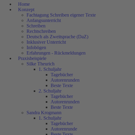
Home
Konzept
Fachtagung Schreiben eigener Texte
Anfangsunterricht
Schreiben
Rechtschreiben
Deutsch als Zweitsprache (DaZ)
Inklusiver Unterricht
Infobögen
Erfahrungen - Rückmeldungen
Praxisbeispiele
Silke Theurich
1. Schuljahr
Tagebücher
Autorenrunden
Beste Texte
2. Schuljahr
Tagebücher
Autorenrunden
Beste Texte
Sandra Krogmann
1. Schuljahr
Tagebücher
Autorenrunde
Beste Texte