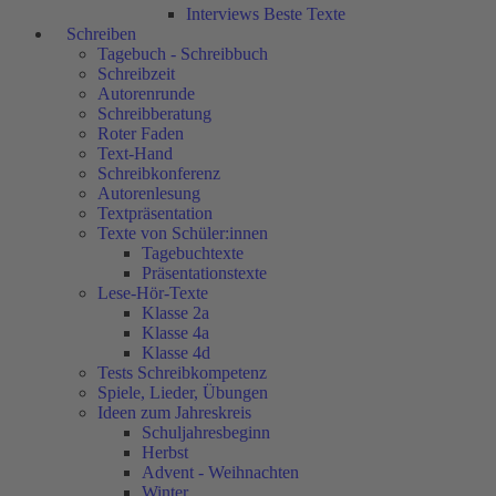
Interviews Beste Texte
Schreiben
Tagebuch - Schreibbuch
Schreibzeit
Autorenrunde
Schreibberatung
Roter Faden
Text-Hand
Schreibkonferenz
Autorenlesung
Textpräsentation
Texte von Schüler:innen
Tagebuchtexte
Präsentationstexte
Lese-Hör-Texte
Klasse 2a
Klasse 4a
Klasse 4d
Tests Schreibkompetenz
Spiele, Lieder, Übungen
Ideen zum Jahreskreis
Schuljahresbeginn
Herbst
Advent - Weihnachten
Winter