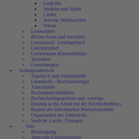
Gedichte
Sprüche und Spiele
Lieder
Advent, Weihnachten
Winter
Lesetandem
Bücher lesen und vorstellen
Lesejournal - Lesetagebuch
Literaturzirkel
Gemeinsame Klassenlektüre
Textarbeit
Lesestrategien
Anfangsunterricht
Tagebuch und Anlauttabelle
Lauttabelle - Buchstabenregal
Arbeitshefte
Buchstaben einführen
Rechtschreibgespräche und -vorträge
Einstieg in die Arbeit mit der Rechtschreibbox
Beginn der individuellen Wortschatzarbeit
Organisation des Unterrichts
Sprüche, Lieder, Übungen
Abo
Basiszugang
Jahresabo Einzelpersonen