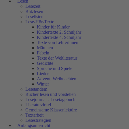
Lesen
Lesezeit
Blitzlesen
Leselisten
Lese-Hör-Texte
Kinder für Kinder
Kindertexte 2. Schuljahr
Kindertexte 4. Schuljahr
Texte von Lehrerinnen
Märchen
Fabeln
Texte der Weltliteratur
Gedichte
Sprüche und Spiele
Lieder
Advent, Weihnachten
Winter
Lesetandem
Bücher lesen und vorstellen
Lesejournal - Lesetagebuch
Literaturzirkel
Gemeinsame Klassenlektüre
Textarbeit
Lesestrategien
Anfangsunterricht