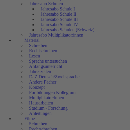
Jahresabo Schulen
Jahresabo Schule I
Jahresabo Schule II
Jahresabo Schule III
Jahresabo Schule IV
Jahresabo Schulen (Schweiz)
Jahresabo Multiplikator:innen
Material
Schreiben
Rechtschreiben
Lesen
Sprache untersuchen
Anfangsunterricht
Jahreszeiten
DaZ Deutsch/Zweitsprache
Andere Fächer
Konzept
Fortbildungen Kollegium
Multiplikator:innen
Hausarbeiten
Studium - Forschung
Anleitungen
Filme
Schreiben
Rechtschreiben