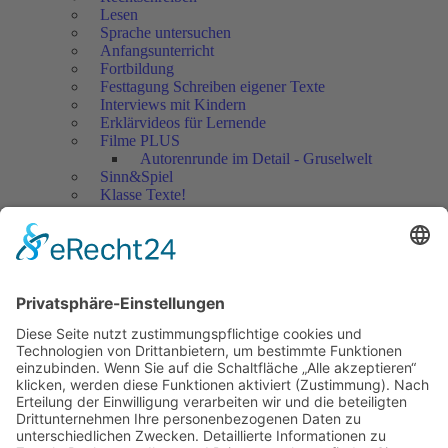
Lesen
Sprache untersuchen
Anfangsunterricht
Fortbildung
Festtagung Schreiben eigener Texte
Interviews mit Kindern
Erklärvideos für Lernende
Filme PLUS
Autorenrunde im Detail - Gruselwelt
Sinn&Spiel
Klasse Texte!
Filmausschnitte Grundschule
Filmausschnitte Sekundarstufe
Jedes Kind wertschätzen!
Aktuell
Netzwerk Praxis
Artikel
Artikel 2019
Artikel 2018
Artikel 2017
Artikel 2016
Artikel 2015
Artikel 2014
Artikel 2013
Artikel 2012