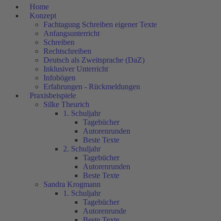
Home
Konzept
Fachtagung Schreiben eigener Texte
Anfangsunterricht
Schreiben
Rechtschreiben
Deutsch als Zweitsprache (DaZ)
Inklusiver Unterricht
Infobögen
Erfahrungen - Rückmeldungen
Praxisbeispiele
Silke Theurich
1. Schuljahr
Tagebücher
Autorenrunden
Beste Texte
2. Schuljahr
Tagebücher
Autorenrunden
Beste Texte
Sandra Krogmann
1. Schuljahr
Tagebücher
Autorenrunde
Beste Texte