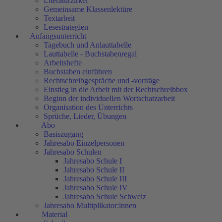
Literaturzirkel
Gemeinsame Klassenlektüre
Textarbeit
Lesestrategien
Anfangsunterricht
Tagebuch und Anlauttabelle
Lauttabelle - Buchstabenregal
Arbeitshefte
Buchstaben einführen
Rechtschreibgespräche und -vorträge
Einstieg in die Arbeit mit der Rechtschreibbox
Beginn der individuellen Wortschatzarbeit
Organisation des Unterrichts
Sprüche, Lieder, Übungen
Abo
Basiszugang
Jahresabo Einzelpersonen
Jahresabo Schulen
Jahresabo Schule I
Jahresabo Schule II
Jahresabo Schule III
Jahresabo Schule IV
Jahresabo Schule Schweiz
Jahresabo Multiplikator:innen
Material