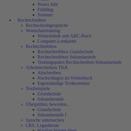
Neues Jahr
Frühling
Sommer
Rechtschreiben
Rechtschreibgespräche
Wortschatztraining
Wörterklinik und ABC-Buch
Computer-Lernkartei
Rechtschreibbox
Rechtschreibbox Grundschule
Rechtschreibbox Sekundarstufe
Trainingspaket Rechtschreiben Sekundarstufe
Arbeitstechniken TKK
Abschreiben
Nachschlagen im Wörterbuch
Eigenständige Textkorrektur
Textbeispiele
Grundschule
Sekundarstufe
Überprüfen, bewerten...
Grundschule
Sekundarstufe I
Sprache untersuchen
LRS, Legasthenie
Häufige Wörter üben