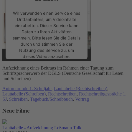
Wir verwenden einen Service eines
Drittanbieters, um Videoinhalte
einzubetten. Dieser Service kann
Daten zu Ihren Aktivitäten
sammeln. Bitte lesen Sie die Details
durch und stimmen Sie der
Nutzung des Service zu, um
dieses Video anzusehen.
Aufzeichnung eines Beitrags im Rahmen einer Tagung zum
Mehr Informationen
Schriftspracherwerb der DGLS (Deutsche Gesellschaft für Lesen
und Schreiben)
Akzeptieren
Autorenrunde 1. Schuljahr
,
Lauttabelle (Rechtschreiben)
,
Lauttabelle (Schreiben)
,
Rechtschreiben
,
Rechtschreibgespräche 1.
powered by
Usercentrics Consent
SJ
,
Schreiben
,
Tagebuch/Schreibbuch
,
Vortrag
Management Platform
&
eRecht24
Neue Filme
Lauttabelle - Aufzeichnung Leßmann Talk